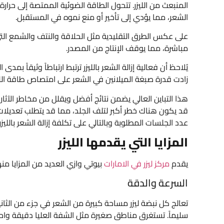
المنبعث من الليزر. تتحول الطاقة الضوئية الممتصة إلى حرارة 
الشعر، مما يؤدي إلى تأخير أو منع نموه في المستقبل.
على عكس الطرق التقليدية مثل الحلاقة والنتف والشمع الت
مباشرة، مما يوقف الإنتاج من المصدر.
يُلاحظ أن فعالية إزالة الشعر بالليزر ترتبط ارتباطاً وثيقاً بمد
زادت قدرة صبغة الميلانين في الشعر على امتصاص طاقة الليز
هذا التباين العالي يضمن نتائج أفضل ويقلل من مخاطر الآثار 
قد يكون هناك خطر أكبر لتلف الجلد، مما قد يتطلب تعديلات ف
عدد الجلسات المطلوبة وبالتالي على تكلفة إزالة الشعر بالليز
المزايا التي يقدمها الليزر
يقدم
مركز ليزر في الامارات
بيوتي وازي العديد من المزايا منه
السرعة والدقة
تعالج كل نبضة ليزر مساحة كبيرة من الشعر في جزء من الثا
سليماً. تستغرق مناطق صغيرة مثل الشفة العليا دقيقة واح