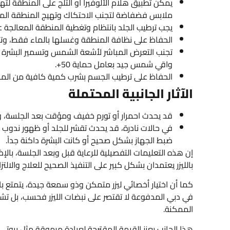
يمكن تطبيق هلام الألوفيرا أو الثلج على المنطقة لت
ملابس فضفاضة لتجنب الاحتكاك وتهيج المنطقة المع
يجب ترطيب الجلد بانتظام وتغطية المنطقة المعالجة
الحفاظ على نظافة المنطقة وغسلها بالماء فقط، وتجن
واقي شمس جيد بعامل حماية 50+.
الحفاظ على ترطيب الجسم بشرب كمية كافية من الما
الآثار الجانبية المحتملة
قد يحدث احمرار أو تورم خفيف ومؤقت بعد الجلسة، و
في حالات نادرة، قد يحدث تقشر للجلد أو ظهور ندوب (نا
ضبط الجهاز بشكل صحيح أو كانت البشرة داكنة جداً.
إن هذه التعليمات التفصيلية للرعاية قبل وبعد الجلسة، بالإضا
بالليزر يعتمدان بشكل كبير على التنفيذ الصحيح للعلاج والالت
كما أن اختيار أخصائي ليزر متمكن وذو سمعة جيدة، يتمتع بالمه
في دبي المدفوعة لا تقتصر على نبضات الليزر فحسب، بل تشم
الممكنة.
هذا الجانب يعزز القيمة المقترحة لعيادة مرموقة مثل بيوت