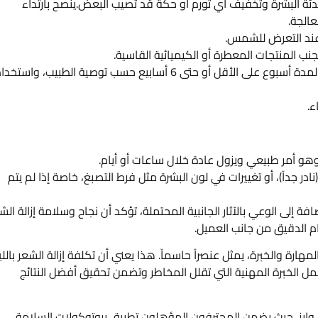
هدئة البشرة وتخفيف أي تورم أو حكة قد تصيب البعض.ينصح بارتداء
الجة.
 عند التعرض للشمس.
ب المنتجات المعطرة أو الكيميائية القاسية.
تجنب التعرض المباشر لأشعة الشمس وتسمير البشرة لمدة أسبوع على الأقل أو حتى 6 أسابيع حسب توصية الطبيب، واستخ
ء.
هو أمر طبيعي ويزول عادة خلال ساعات أو أيام.
در جداً)، أو تغييرات في لون البشرة مثل فرط التصبغ، خاصة إذا لم يتم
فة إلى الوعي بالآثار الجانبية المحتملة، تؤكد أن نجاح وسلامة إزالة الش
زام الدقيق من جانب العميل.
ارة والخبرة، يمثل عنصراً حاسماً. هذا يعني أن تكلفة إزالة الشعر بالليز
ل الخبرة المهنية التي تقلل المخاطر وتضمن تحقيق أفضل النتائج
ي وايز، حيث يضمن المحترفون المؤهلون تطبيق بروتوكولات السلامة