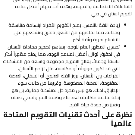
التفاعلات الاجتماعية والمهنية، وهذه أحد مهام أفضل عيادة
تقويم اسنان في دبي.
زيادة الثقة بالنفس: يمنح التقويم الأفراد ابتسامة متناسقة
وجذابة، مما يخلصهم من الشعور بالحرج ويشجعهم على
الابتسام بحرية وثقة أكبر.
تحسين المظهر العام للوجه: يساهم تصحيح محاذاة الأسنان
في تحقيق توازن أفضل لملامح الوجه، مما يمنح مظهراً أكثر
تناسقاً وجمالاً. يعالج التقويم مجموعة واسعة من المشكلات
التي قد تكون موروثة أو مكتسبة، مثل تزاحم الأسنان،
الفراغات بين الأسنان، بروز الفك العلوي أو السفلي، العضة
المفتوحة، العضة المعكوسة، وغيرها من حالات سوء
الإطباق. لذلك، هو ليس مجرد حل لمشكلة جمالية، بل هو
رحلة علاجية متكاملة تعيد بناء وظيفة الفم وتحمي صحته
وتعزز من جودة حياة الفرد.
نظرة على أحدث تقنيات التقويم المتاحة
عالمياً