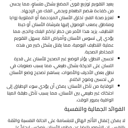
يعيد التقويم توزيع قوى المضغ بشكل متساوٍ، مما يحسن
من كفاءة هضم الطعام ويحمي الفك من الإجهاد.
تعزيز صحة الفم: تخلق الأسنان المزدحمة أو الملتوية زوايا
ومناطق يصعب الوصول إليها بفرشاة الأسنان أو خيط
التنظيف. يزيد هذا الأمر من خطر تراكم البلاك والجير، مما
يؤدي إلى تسوس الأسنان وأمراض اللثة. يسهل التقويم
عملية التنظيف اليومية، مما يقلل بشكل كبير من هذه
المخاطر الصحية.
تحسين النطق: يؤثر الوضع غير الصحيح للأسنان على قدرة
اللسان على الحركة بشكل طبيعي، مما يسبب صعوبات في
نطق بعض الأحرف والأصوات. يساهم تصحيح وضع الأسنان
في تحسين وضوح الكلام.
الوقاية من تآكل الأسنان: يمكن أن يؤدي سوء الإطباق إلى
احتكاك غير طبيعي بين الأسنان، مما يسبب تآكل طبقة المينا
الواقية بمرور الوقت.
الفوائد الجمالية والنفسية
لا يمكن إغفال التأثير الهائل للابتسامة على الحالة النفسية والثقة
بالنفس. إن الشعور بالرضا عن مظهر الأسنان ينعكس إيجاباً على