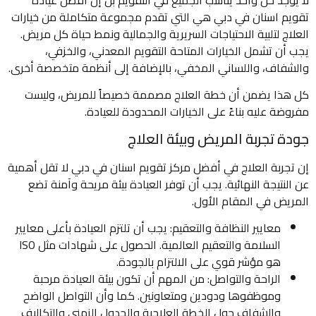
لا يوجد حل واحد يناسب الجميع في التقويم بل إن أفضل عيادة
تقويم اسنان في دبي هي التي تقدم مجموعة متكاملة من خيارات
العلاج لتلبية الاحتياجات السريرية والجمالية ونمط حياة كل مريض.
يجب أن تشمل الخيارات المتاحة التقويم المعدني، والخزفي،
والشفاف، واللساني المخفي، بالإضافة إلى أنظمة متخصصة أخرى.
كل هذا يضمن أن خطة العلاج مصممة خصيصاً للمريض، وليست
مفروضة عليه بناءً على الخيارات المحدودة للعيادة.
جودة تجربة المريض وبيئة العلاج
إن تجربة العلاج في أفضل مركز تقويم اسنان في دبي لا تقل أهمية
عن النتيجة النهائية. يجب أن توفر العيادة بيئة مريحة وآمنة تضع
المريض في المقام الأول.
معايير النظافة والتعقيم: يجب أن تلتزم العيادة بأعلى معايير
السلامة والتعقيم العالمية. الحصول على شهادات مثل ISO
هو مؤشر قوي على الالتزام بالجودة.
الراحة والتواصل: من المهم أن تكون بيئة العيادة مرحبة
وموظفوها ودودين ومتعاونين. كما وأن التواصل الواضح
والشفاف حول الخطة العلاجية والجدول الزمني والتكاليف