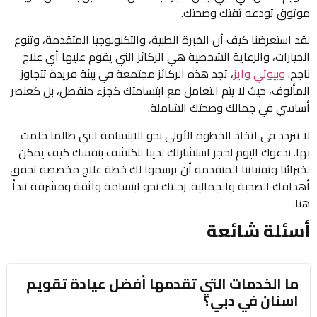
موثوق تودعه ثقتك وصحتك.
لقد استعرضنا كيف أن الخبرة الطبية، والتكنولوجيا المتقدمة، وتنوع
الخيارات، والرعاية الشخصية هي الركائز التي يقوم عليها أي علاج
ناجح.
وبيوتي وايز
، تجد هذه الركائز مجتمعة في بيئة فريدة تتجاوز
المألوف، حيث لا يتم التعامل مع ابتسامتك كجزء منفصل، بل كعنصر
أساسي في جمالك وصحتك الشاملة.
لا تتردد في اتخاذ الخطوة الأولى نحو الابتسامة التي طالما حلمت
بها. ندعوك اليوم لحجز استشارتك لدينا لتكتشف بنفسك كيف يمكن
لخبرائنا وتقنياتنا المتقدمة أن يرسموا لك خطة علاج مخصصة تحقق
أهدافك الصحية والجمالية. رحلتك نحو ابتسامة واثقة ومشرقة تبدأ
هنا.
أسئلة شائعة
ما الخدمات التي تقدمها أفضل عيادة تقويم
اسنان في دبي؟