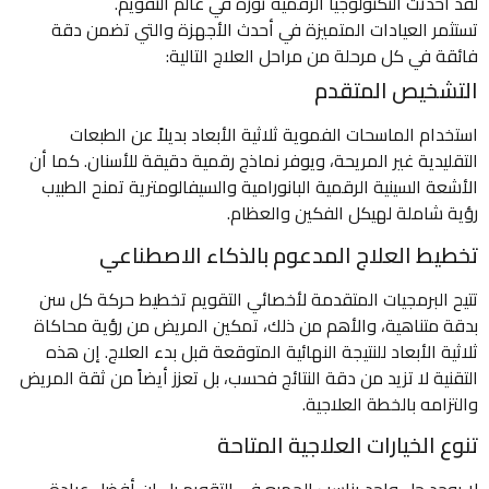
لقد أحدثت التكنولوجيا الرقمية ثورة في عالم التقويم.
تستثمر العيادات المتميزة في أحدث الأجهزة والتي تضمن دقة
فائقة في كل مرحلة من مراحل العلاج التالية:
التشخيص المتقدم
استخدام الماسحات الفموية ثلاثية الأبعاد بديلاً عن الطبعات
التقليدية غير المريحة، ويوفر نماذج رقمية دقيقة للأسنان. كما أن
الأشعة السينية الرقمية البانورامية والسيفالومترية تمنح الطبيب
رؤية شاملة لهيكل الفكين والعظام.
تخطيط العلاج المدعوم بالذكاء الاصطناعي
تتيح البرمجيات المتقدمة لأخصائي التقويم تخطيط حركة كل سن
بدقة متناهية، والأهم من ذلك، تمكين المريض من رؤية محاكاة
ثلاثية الأبعاد للنتيجة النهائية المتوقعة قبل بدء العلاج. إن هذه
التقنية لا تزيد من دقة النتائج فحسب، بل تعزز أيضاً من ثقة المريض
والتزامه بالخطة العلاجية.
تنوع الخيارات العلاجية المتاحة