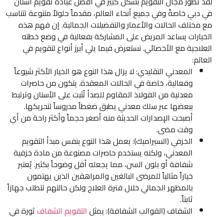
لقد تطور مجال التقويم بشكل كبير في أفضل عيادة تقويم اسنان
في دبي خاصةً وفي جميع أنحاء العالم، مقدماً حلولاً متنوعة تتناسب
مع مختلف الحالات والأعمار والتفضيلات الجمالية. إن فهم هذه
الخيارات يساعد المريض على المشاركة بفعالية في وضع خطته
العلاجية مع الأخصائي. نستعرض فيما يلي أبرز أنواع لتقويم في
العالم:
المعدني التقليدي: لا يزال هذا النوع هو الخيار الأكثر شيوعاً
وفعالية، خاصة في الحالات المعقدة. يتكون من حاصرات
معدنية من الفولاذ المقاوم للصدأ تُثبت على الأسنان وترتبط
ببعضها عبر سلك معدني يطبق ضغطاً مدروساً لتحريكها.
أصبحت الإصدارات الحديثة منه أصغر حجماً وأكثر راحة من أي
وقت مضى.
الخزفي (السيراميك): يعمل هذا النوع بنفس مبدأ التقويم
المعدني، ولكنه يستخدم حاصرات مصنوعة من مادة خزفية
شفافة أو بلون السن، مما يجعله أقل وضوحاً بكثير. يُعتبر
خياراً مثالياً للمرضى البالغين والمراهقين الذين يهتمون
بالمظهر الجمالي خلال فترة العلاج ولكن حالتهم تتطلب جهازاً
ثابتاً.
الشفاف (القوالب الشفافة): يمثل
التقويم الشفاف
ثورة في