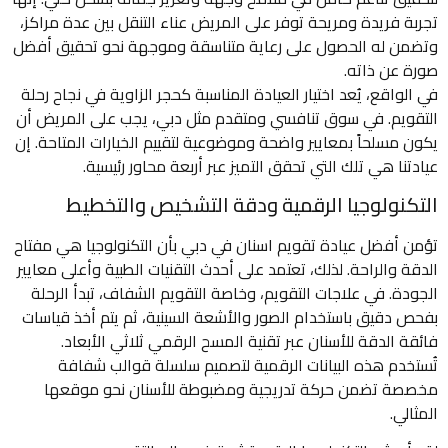
تجربة فريدة ومريحة توفر على المريض عناء التنقل بين عدة مراكز،
وتضمن له الحصول على رعاية متناسقة وموجهة نحو تحقيق أفضل
صورة عن ذاته.
في الواقع، يُعد اختيار العيادة المناسبة كحجر الزاوية في نجاح رحلة
التقويم. في سوق تنافسي ومتقدم مثل دبي، يجب على المريض أن
يكون مسلحاً بمعايير واضحة وموضوعية لتقييم الخيارات المتاحة. إن
عيادتنا هي تلك التي تحقق التميز عبر أربعة محاور رئيسية.
التكنولوجيا الرقمية ودقة التشخيص والتخطيط
تؤمن أفضل عيادة تقويم اسنان في دبي بأن التكنولوجيا هي مفتاح
الدقة والراحة. لذلك، تعتمد على أحدث التقنيات الطبية وأعلى معايير
الجودة. في علاجات التقويم، وخاصة التقويم الشفاف، تبدأ الرحلة
بفحص دقيق باستخدام الصور والأشعة السينية، ثم يتم أخذ قياسات
فائقة الدقة للأسنان عبر تقنية المسح الرقمي ثلاثي الأبعاد.
تُستخدم هذه البيانات الرقمية لتصميم سلسلة قوالب شفافة
مخصصة تضمن حركة تدريجية ومضبوطة للأسنان نحو موقعها
المثالي.