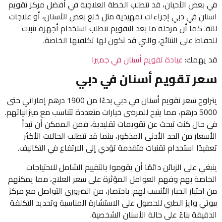
في بعض الأحيان، قد تتطلب الخطة العلاجية في أفضل مركز تقويم
اسنان في دبي إجراءات تمهيدية مثل خلع بعض الأسنان، أو علاجات
للثة. كما أن مرحلة ما بعد التقويم تتطلب استخدام أجهزة تثبيت
للحفاظ على النتائج، والتي قد تكون لها تكلفتها الخاصة.
قد يهمك:
عيادة تقويم أسنان في جميرا
سعر تقويم أسنان في دبي
يتراوح سعر تقويم أسنان في دبي بدءًا من 1900 درهم إماراتي حتى
5000 درهم، مما يتيح للمرضى خيارات متعددة تتناسب مع ميزانياتهم.
في حال كنت تبحث عن تقويمات تقليدية، فمن الممكن أن تبدأ
الأسعار من الحد الأدنى المذكور، بينما قد تتطلب الحالات الأكثر
تعقيدًا استخدام تقنيات متقدمة تؤدي إلى الارتفاع في التكاليف.
ينبغي على الزبائن دائمًا أن يقوموا بالتقييم الشامل للاحتياجات
الخاصة بهم وفهم العوامل المؤثرة على سعر العلاج، مما يمكنهم
من اختيار الخيار الأنسب لهم. باختصار، من الضروري التواصل مع مركز
بيوتي وايز الطبي للحصول على الاستشارة المناسبة وتحديد التكلفة
الدقيقة بناءً على حالة الأسنان الشخصية.