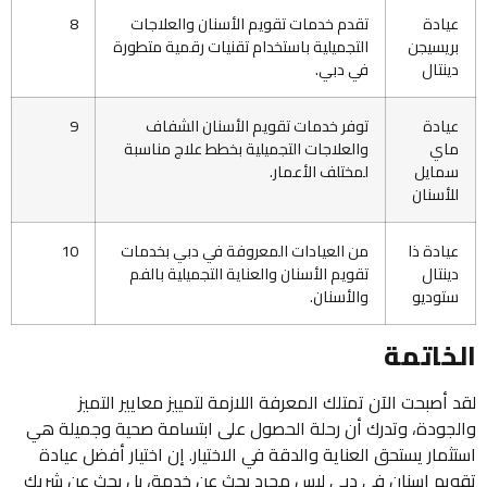
عيادة
تقدم خدمات تقويم الأسنان والعلاجات
8
بريسيجن
التجميلية باستخدام تقنيات رقمية متطورة
دينتال
في دبي.
عيادة
توفر خدمات تقويم الأسنان الشفاف
9
ماي
والعلاجات التجميلية بخطط علاج مناسبة
سمايل
لمختلف الأعمار.
للأسنان
عيادة ذا
من العيادات المعروفة في دبي بخدمات
10
دينتال
تقويم الأسنان والعناية التجميلية بالفم
ستوديو
والأسنان.
الخاتمة
لقد أصبحت الآن تمتلك المعرفة اللازمة لتمييز معايير التميز
والجودة، وتدرك أن رحلة الحصول على ابتسامة صحية وجميلة هي
استثمار يستحق العناية والدقة في الاختيار. إن اختيار أفضل عيادة
تقويم اسنان في دبي ليس مجرد بحث عن خدمة، بل بحث عن شريك