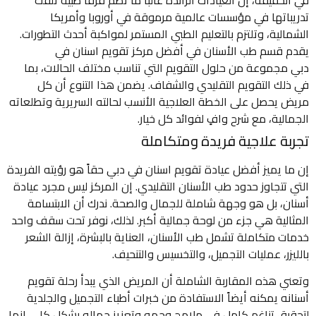
في الحقيقة، إن العيادات الرائدة غالباً ما تضم فرقاً طبية تلقت
تدريباتها في مؤسسات عالمية مرموقة في أوروبا وأمريكا
الشمالية، وتلتزم بالتعليم الطبي المستمر لمواكبة أحدث التطورات.
يقدم قسم طب الأسنان في أفضل مركز تقويم اسنان في
دبي مجموعة من حلول التقويم التي تناسب مختلف الحالات، بما
في ذلك التقويم التقليدي والشفاف. يضمن هذا التنوع أن كل
مريض يحصل على الخطة العلاجية الأنسب لحالته السريرية وتطلعاته
الجمالية، مع شرح وافٍ لفوائد كل خيار.
تجربة علاجية فريدة ومتكاملة
إن ما يميز أفضل عيادة تقويم اسنان في دبي حقاً هو رؤيته الفريدة
التي تتجاوز حدود طب الأسنان التقليدي. إن المركز ليس مجرد عيادة
أسنان، بل هو وجهة شاملة للجمال والصحة. ندرك أن الابتسامة
المثالية هي جزء من لوحة جمالية أكبر. لذلك، نوفر تحت سقف واحد
خدمات متكاملة تشمل طب الأسنان، العناية بالبشرة، إزالة الشعر
بالليزر، عمليات التجميل، والتخسيس والتنحيف.
وتعني هذه المقاربة الشاملة أن المريض الذي يبدأ رحلة تقويم
أسنانه يمكنه أيضاً الاستفادة من خبرات أطباء التجميل والجلدية
لتحقيق تناغم كامل في ملامح وجهه وتعزيز جماله بشكل كلي. إنها