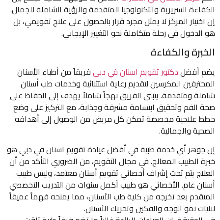
الكفاءة السريرية والتكنولوجيا المتقدمة والرؤية الشاملة للجمال.
إن اختيار المركز لا يمثل مجرد قرار بالحصول على علاج تقويمي، بل
هو الدخول في رحلة متكاملة نحو التغيير الإيجابي.
الخبرة والكفاءة
يضم أفضل
دكتور تقويم اسنان في دبي
فريقاً من أطباء الأسنان
المحترفين المكرسين لتقديم رعاية استثنائية وخدمات طب أسنان
شاملة ومتقدمة. يتبنى الفريق نهجاً شاملاً يهدف إلى الحفاظ على
صحة الفم وتحقيق ابتسامة مشرقة وجذابة، مع التركيز على وضع
خطط علاجية مخصصة تمكن كل مريض من الوصول إلى أهدافه
الصحية والجمالية.
إن جوهر أي خدمة طبية في أفضل عيادة تقويم اسنان في دبي هو
خبرة الطبيب المعالج. في مجال التقويم، من الضروري التأكد من أن
العلاج يتم تحت إشراف أخصائي تقويم أسنان معتمد، وليس طبيب
أسنان عام. الأخصائي هو طبيب أكمل سنوات من التدريب التخصصي
المتقدم بعد تخرجه من كلية طب الأسنان، مما يمنحه فهماً عميقاً
لآليات نمو الوجه والفكين وتحريك الأسنان.