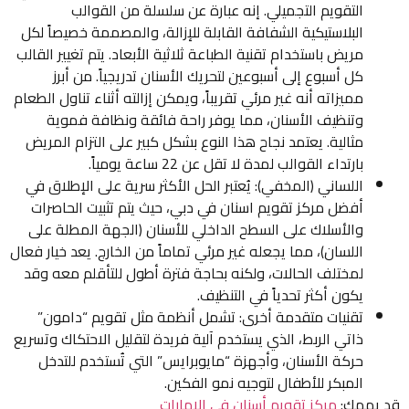
التقويم التجميلي. إنه عبارة عن سلسلة من القوالب
البلاستيكية الشفافة القابلة للإزالة، والمصممة خصيصاً لكل
مريض باستخدام تقنية الطباعة ثلاثية الأبعاد. يتم تغيير القالب
كل أسبوع إلى أسبوعين لتحريك الأسنان تدريجياً. من أبرز
مميزاته أنه غير مرئي تقريباً، ويمكن إزالته أثناء تناول الطعام
وتنظيف الأسنان، مما يوفر راحة فائقة ونظافة فموية
مثالية. يعتمد نجاح هذا النوع بشكل كبير على التزام المريض
بارتداء القوالب لمدة لا تقل عن 22 ساعة يومياً.
اللساني (المخفي): يُعتبر الحل الأكثر سرية على الإطلاق في
أفضل مركز تقويم اسنان في دبي، حيث يتم تثبيت الحاصرات
والأسلاك على السطح الداخلي للأسنان (الجهة المطلة على
اللسان)، مما يجعله غير مرئي تماماً من الخارج. يعد خيار فعال
لمختلف الحالات، ولكنه بحاجة فترة أطول للتأقلم معه وقد
يكون أكثر تحدياً في التنظيف.
تقنيات متقدمة أخرى: تشمل أنظمة مثل تقويم “دامون”
ذاتي الربط، الذي يستخدم آلية فريدة لتقليل الاحتكاك وتسريع
حركة الأسنان، وأجهزة “مايوبرايس” التي تُستخدم للتدخل
المبكر للأطفال لتوجيه نمو الفكين.
قد يهمك:
مركز تقويم أسنان في الامارات