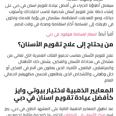
سيعمل أطباؤنا الخبراء في أفضل عيادة تقويم اسنان في دبي على
إنشاء خطة علاج تقويم أسنان شخصية تناسب احتياجاتك وأسلوب
حياتك، ومع التعديلات المنتظمة، ستتمكن من رؤية تقدمك وتكون
في طريقك إلى ابتسامة أكثر استقامة وصحة في وقت قصير.
أقرأ أيضاً:
اسعار ابتسامة هوليود في دبي
من يحتاج إلى علاج تقويم الأسنان؟
علاج تقويم الأسنان مناسب لجميع الفئات العمرية التي تعاني من
مشاكل في محاذاة الأسنان والفكين، يشمل ذلك الأطفال
والمراهقين، البالغين، الأفراد الذين يعانون من آلام في الفكين أو
خلل وظيفي، والأشخاص الذين يتطلعون لتحسين مظهرهم الجمالي
العام.
المعايير الذهبية لاختيار بيوتي وايز
كأفضل عيادة تقويم اسنان في دبي
عند تطبيق المعايير الذهبية التالية على المشهد الطبي في دبي، يبرز
اسم
مركز الأسنان في الامارات
الخاص بنا كوجهة مثالية تجمع بين