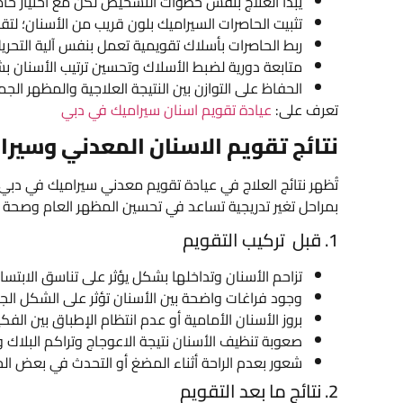
يبدأ العلاج بنفس خطوات التشخيص لكن مع اختيار حاص
تثبيت الحاصرات السيراميك بلون قريب من الأسنان؛ لتقلي
ربط الحاصرات بأسلاك تقويمية تعمل بنفس آلية التحريك
متابعة دورية لضبط الأسلاك وتحسين ترتيب الأسنان 
الحفاظ على التوازن بين النتيجة العلاجية والمظهر الجم
تعرف على:
عيادة تقويم اسنان سيراميك في دبي
نتائج تقويم الاسنان المعدني وسيرا
تُظهر نتائج العلاج في عيادة تقويم معدني سيراميك في دبي 
بمراحل تغير تدريجية تساعد في تحسين المظهر العام وصحة الف
1. قبل تركيب التقويم
تزاحم الأسنان وتداخلها بشكل يؤثر على تناسق الابتسا
وجود فراغات واضحة بين الأسنان تؤثر على الشكل الجم
بروز الأسنان الأمامية أو عدم انتظام الإطباق بين الفكي
صعوبة تنظيف الأسنان نتيجة الاعوجاج وتراكم البلاك وا
شعور بعدم الراحة أثناء المضغ أو التحدث في بعض الح
2. نتائج ما بعد التقويم