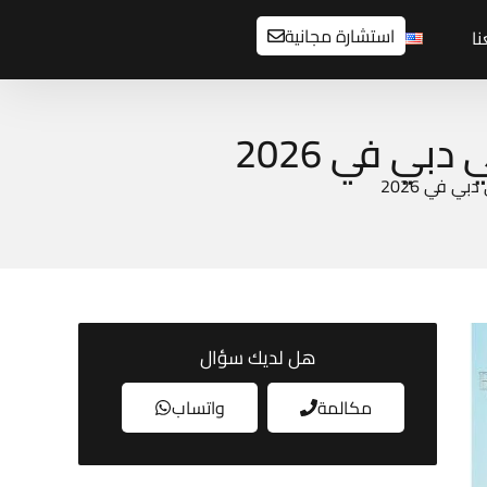
استشارة مجانية
ا
ي في 2026
 في 2026
هل لديك سؤال
مكالمة
واتساب