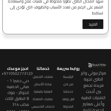
شهد المجال الطبي تطوراً ملحوظاً في تقنيات علاج واستعادة
الشعر على الرغم من تعدد الأسباب والظروف التي تؤدي إلى
تساقط
المزيد
روابط سريعة
خدماتنا
احجز موعدك
مركز بيوتي وايز
9710502773120+
الرئيسية
عمليات التجميل
الطبي تجربة
دبي جميرا 1 -
من نحن
عيادة الأسنان
فريدة تجمع
مباني الحضيبه
بين أحدث
خدماتنا
العناية بالبشرة
للجوائز - بلوك
التقنيات الطبية
B الطابق الثالث
قبل وبعد
عمليات المعدة
وأعلى معايير
مكتب 314
المدونة
خدمات التخسيس
الجودة لتلبية