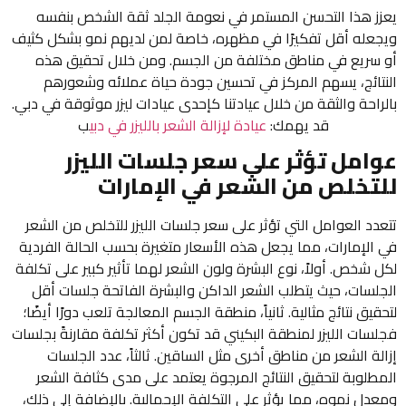
يعزز هذا التحسن المستمر في نعومة الجلد ثقة الشخص بنفسه
ويجعله أقل تفكيرًا في مظهره، خاصة لمن لديهم نمو بشكل كثيف
أو سريع في مناطق مختلفة من الجسم. ومن خلال تحقيق هذه
النتائج، يسهم المركز في تحسين جودة حياة عملائه وشعورهم
بالراحة والثقة من خلال عيادتنا كإحدى عيادات ليزر موثوقة في دبي.
قد يهمك:
عيادة لإزالة الشعر بالليزر في دبي
ب
عوامل تؤثر على سعر جلسات الليزر
للتخلص من الشعر في الإمارات
تتعدد العوامل التي تؤثر على سعر جلسات الليزر للتخلص من الشعر
في الإمارات، مما يجعل هذه الأسعار متغيرة بحسب الحالة الفردية
لكل شخص. أولاً، نوع البشرة ولون الشعر لهما تأثير كبير على تكلفة
الجلسات، حيث يتطلب الشعر الداكن والبشرة الفاتحة جلسات أقل
لتحقيق نتائج مثالية. ثانياً، منطقة الجسم المعالجة تلعب دورًا أيضًا؛
فجلسات الليزر لمنطقة البكيني قد تكون أكثر تكلفة مقارنةً بجلسات
إزالة الشعر من مناطق أخرى مثل الساقين. ثالثاً، عدد الجلسات
المطلوبة لتحقيق النتائج المرجوة يعتمد على مدى كثافة الشعر
ومعدل نموه، مما يؤثر على التكلفة الإجمالية. بالإضافة إلى ذلك،