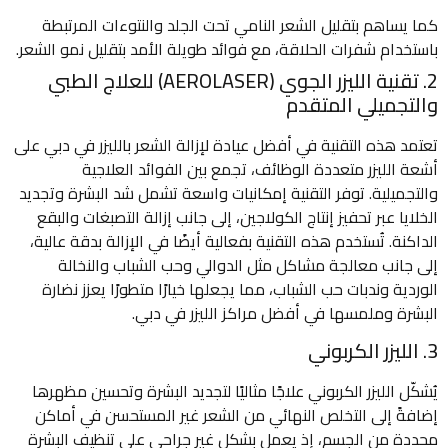
كما يساهم بتقليل الشعر النامي تحت الجلد والنتوءات المرتبطة
باستخدام شفرات الحلاقة، مع فوائد طويلة الأمد بتقليل نمو الشعر.
2. تقنية الليزر الجوي (AEROLASER) للعلاج الطبي
والتجميلي المتقدم
تعتمد هذه التقنية في أفضل عيادة لإزالة الشعر بالليزر في دبي على
أشعة الليزر متعددة الوظائف، تجمع بين الفوائد العلاجية
والتجميلية. توفر التقنية إمكانيات واسعة تشمل شد البشرة وتجديد
الخلايا عبر تحفيز إنتاج الكولاجين، إلى جانب إزالة التصبغات والبقع
الداكنة. تُستخدم هذه التقنية بفعالية أيضًا في الإزالة بدقة عالية،
إلى جانب معالجة مشاكل مثل الدوالي وحب الشباب والنخالة
الوردية وندبات حب الشباب، مما يجعلها خيارًا متطورًا يعزز نضارة
البشرة وملمسها في أفضل مراكز الليزر في دبي.
3. الليزر الكربوني
يُشكّل الليزر الكربوني علاجًا مثاليًا لتجديد البشرة وتحسين مظهرها
إضافةً إلى التخلص النهائي من الشعر غير المستحسن في أماكن
محددة من الجسم، إذ يعمل بشكل غير جراحي على تنظيف البشرة