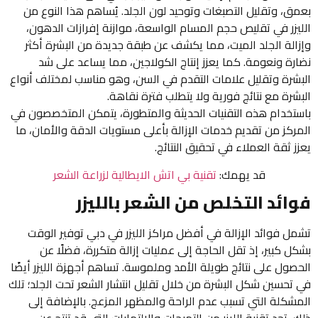
بعمق، وتقليل التصبغات وتوحيد لون الجلد. يُساهم هذا النوع من
الليزر في تقليص حجم المسام الواسعة، موازنة إفرازات الدهون،
وإزالة الجلد الميت، مما يكشف عن طبقة جديدة من البشرة أكثر
نضارة ونعومة. كما يعزز إنتاج الكولاجين، مما يساعد على شد
البشرة وتقليل علامات التقدم في السن، وهو مناسب لمختلف أنواع
البشرة مع نتائج فورية ولا يتطلب فترة نقاهة.
باستخدام هذه التقنيات الحديثة والمتطورة، يتمكن المتخصصون في
المركز من تقديم خدمات الإزالة بأعلى مستويات الدقة والأمان، ما
يعزز ثقة العملاء في تحقيق النتائج.
قد يهمك:
تقنية بي اتش الايطالية لزراعة الشعر
فوائد التخلص من الشعر بالليزر
تشمل فوائد الإزالة في أفضل مراكز الليزر في دبي توفير الوقت
بشكل كبير، إذ تقل الحاجة إلى عمليات إزالة متكررة، فضلًا عن
الحصول على نتائج طويلة الأمد وملموسة. تساهم أجهزة الليزر أيضًا
في تحسين شكل البشرة من خلال تقليل انتشار الشعر تحت الجلد؛ تلك
المشكلة التي تسبب عدم الراحة والمظهر المزعج. بالإضافة إلى