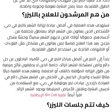
ذلك، تحد تقنية الليزر من التهيجات والالتهابات التي قد تنتج عن
الطرق التقليدية، مما يمنح البشرة نعومة وحيوية واضحة.
من هم المرشحون للعلاج بالليزر؟
تستهدف هذه العملية في أفضل عيادة لإزالة الشعر بالليزر في دبي
الأشخاص الذين يعانون من الشعر الزائد بمناطق مختلفة من
أجسادهم، خصوصًا أولئك الذين لديهم الشعر سميكًا وخشنًا بشكل
مزعج. يعد هذا العلاج مناسبًا لمن يعانون من مشاكل مثل النتوءات
أو الالتهابات الناتجة عن استخدام الطرق التقليدية.
يلجأ إلى الليزر في أفضل مراكز الليزر في دبي الأفراد الباحثون عن حل
دائم وآمن لمشكلة الشعر الزائد، خاصة الذين لا يحققون نتائج مرضية
من طرق الإزالة المؤقتة كالنتف أو الحلاقة. وتعتبر هذه التقنية خيارًا
مثاليًا للنساء والرجال الراغبين في التخلص من الشعر بشكل دائم في
العيادة كإحدى عيادات ليزر موثوقة في دبي، مع الاستفادة من
تحسين البشرة وتقليل الأعراض المرتبطة بوجود الشعر الزائد.
اقرأ أيضاً:
تقنية BH Cell الإيطالية
كيف تتم جلسات الليزر؟