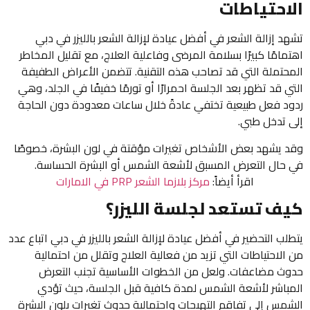
الاحتياطات
تشهد إزالة الشعر في أفضل عيادة لإزالة الشعر بالليزر في دبي
اهتمامًا كبيرًا بسلامة المرضى وفاعلية العلاج، مع تقليل المخاطر
المحتملة التي قد تصاحب هذه التقنية. تتضمن الأعراض الطفيفة
التي قد تظهر بعد الجلسة احمرارًا أو تورمًا خفيفًا في الجلد، وهي
ردود فعل طبيعية تختفي عادةً خلال ساعات معدودة دون الحاجة
إلى تدخل طبي.
وقد يشهد بعض الأشخاص تغيرات مؤقتة في لون البشرة، خصوصًا
في حال التعرض المسبق لأشعة الشمس أو البشرة الحساسة.
اقرأ أيضاً:
مركز بلازما الشعر PRP في الامارات
كيف تستعد لجلسة الليزر؟
يتطلب التحضير في أفضل عيادة لإزالة الشعر بالليزر في دبي اتباع عدد
من الاحتياطات التي تزيد من فعالية العلاج وتقلل من احتمالية
حدوث مضاعفات. ولعل من الخطوات الأساسية تجنب التعرض
المباشر لأشعة الشمس لمدة كافية قبل الجلسة، حيث تؤدي
الشمس إلى تفاقم التهيجات واحتمالية حدوث تغيرات بلون البشرة