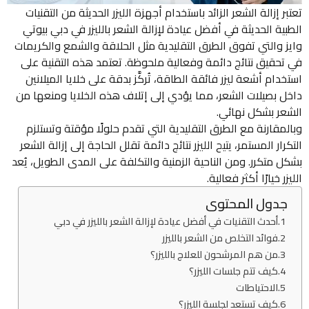
تعتبر إزالة الشعر الزائد باستخدام أجهزة الليزر الحديثة من التقنيات
الطبية الحديثة في أفضل عيادة لإزالة الشعر بالليزر في دبي بيوتي
وايز والتي تفوق الطرق التقليدية مثل الحلاقة والشمع والكريمات
في تحقيق نتائج دائمة وفعالية ملحوظة. تعتمد هذه التقنية على
استخدام أشعة ليزر فائقة الطاقة، تُركَّز بدقة على خلايا الميلانين
داخل بصيلات الشعر، مما يؤدي إلى إتلاف هذه الخلايا ومنعها من
الشعر بشكل نهائي.
وبالمقارنة مع الطرق التقليدية التي تقدم حلولًا مؤقتة وتستلزم
التكرار المستمر، يتيح الليزر نتائج دائمة تقلل الحاجة إلى إزالة الشعر
بشكل متكرر. ومن الناحية الزمنية والتكلفة على المدى الطويل، يُعد
الليزر خيارًا أكثر فعالية.
جدول المحتوى
أحدث التقنيات في أفضل عيادة لإزالة الشعر بالليزر في دبي
فوائد التخلص من الشعر بالليزر
من هم المرشحون للعلاج بالليزر؟
كيف تتم جلسات الليزر؟
الاحتياطات
كيف تستعد لجلسة الليزر؟