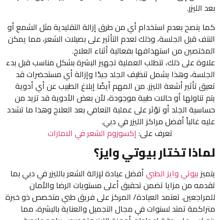
بعد الليزر.
كما ينصح بعدم استخدام أي من طرق إزالة التقليدية مثل الشمع أو
النتف قبل الجلسة، وذلك لعدم التأثير على بصيلات الشعر، مما يمكن
المختصين من استهدافها بفعالية أثناء العلاج.
علاوة على ذلك، تتطلب العملية تجهيز البشرة بشكل مناسب قبل بدء
الجلسة، وهذا يشمل تنظيف الجلد جيدًا وإزالة أي مستحضرات قد
تعيق تأثير أشعة الليزر. من المهم أيضًا إبلاغ الطبيب عن أي أدوية
يتم تناولها أو حالات طبية موجودة، لأن بعض الأدوية قد تزيد من
حساسية الجلد أو تؤثر على عملية التعافي بعد العلاج وهذا ما تشدد
عليه غالباً أفضل مراكز الليزر في دبي.
تعرف على:
إكسوزوم الشعر في الامارات
لماذا تختار بيوتي وايز؟
يتميز
بيوتي وايز الطبي
أفضل عيادة لإزالة الشعر بالليزر في دبي بما
تقدمه من مزايا تضمن تحقيق أعلى مستويات الرضا والأمان
للمراجعين. تعتمد العيادة/ المركز على فريق طبي متخصص ذو خبرة
متراكمة تمتد لسنوات في مجال التجميل والعناية بالبشرة، مما