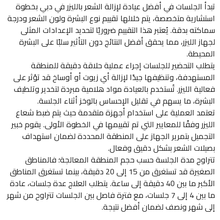
تبدأ الجلسات في أفضل عيادة لإزالة الشعر بالليزر في دبي بخطوة
استشارية متخصصة، يتم خلالها تقييم نوع البشرة ولون الشعر ودرجة
سماكته بدقة. يُعتبر هذا التقييم ضروريًا لتحديد الإعدادات المثلى
لجهاز الليزر، مما يحقق أفضل النتائج دون التأثير سلبًا على البشرة
المحيطة.
يتطلب التحضير للجلسات إجراء عملية حلاقة دقيقة للمنطقة
المستهدفة، وتنظيفها جيدًا لإزالة أي زيوت أو أوساخ قد تؤثر على
فعالية الليزر. تُستخدم بالعيادة مواد هلامية مبردة لتخدير وتلطيف
البشرة، ما يسهم في تقليل الإحساس بالوخز أثناء الجلسة.
تعتمد العملية على استخدام أجهزة متقدمة حيث يتم ضبط شعاع
الليزر وفقًا للمعايير التي تم تقييمها في الخطوة الأولى. يقوم خبير
التجميل بتمرير الجهاز على المنطقة المحددة لضمان استهداف
بصيلات الشعر بشكل دقيق وفعال.
تتراوح مدة الجلسة حسب حجم المنطقة المعالجة؛ فالمناطق
الصغيرة قد تستغرق من 15 إلى 20 دقيقة، بينما تستغرق المناطق
الأكبر ما بين 40 دقيقة إلى ساعة. يتطلب العلاج عدة جلسات، عادة
ما بين 4 إلى 7 جلسات، مع فترة فاصل بين الجلسات تتراوح من شهر
إلى شهر ونصف لضمان أفضل نتيجة.