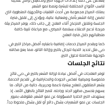
ينعكس على دقة إعدادات أجهزة الليزر وتخصيص برامج علاجية
تناسب الأنواع المختلفة للبشرة ونمط نمو الشعر.
يمتلك المركز مجموعة من أحدث التقنيات والأجهزة المتطورة التي
تضمن إزالة الشعر بأمان وفعالية عالية، ويؤدي إلى تقليل فترة
الجلسة وتقليل الانزعاج أثناء العلاج. إلى جانب ذلك، يوفر المركز بيئة
مريحة تدعم الاعتناء بسلامة المرضى، مع مراعاة تلبية كافة
متطلباتهم خلال فترة العلاج.
كما ويقدم المركز خدمات إضافية باعتباره أفضل مراكز الليزر في
دبي مثل تحديد اللحية للرجال بالليزر وإزالة التاتو، مما يعزز مكانته
كوجهة متكاملة لحلول الليزر.
نتائج الجلسات
توفر العلاجات في أفضل عيادة لإزالة الشعر بالليزر في دبي نتائج
ملموسة ومرضية تعكس الجودة والاحترافية في تقديم الخدمة.
يشعر المتلقون للعلاج ببشرة ناعمة وحريرية، خالية من الزائد، ما
يسهم بتحسين مظهر الجلد وراحته. تتميز النتائج بالطول الأمد، إذ
يستهدف الليزر الخلايا المسؤولة عن نمو الشعر، فتتوقف بمرور
الجلسات عن نمو الشعيرات بشكل دائم أو تقل بشكل ملحوظ جداً.