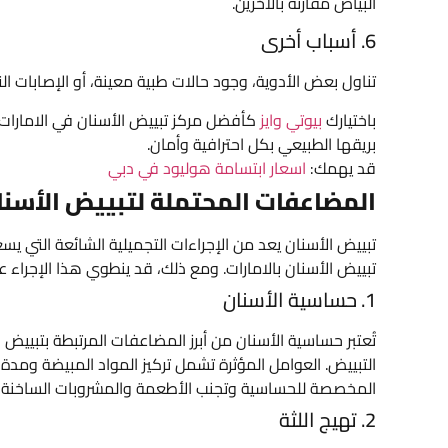
البياض مقارنة بالآخرين.
6. أسباب أخرى
تناول بعض الأدوية، وجود حالات طبية معينة، أو الإصابات ا
باختيارك
بيوتي وايز
كأفضل مركز تبييض الأسنان في الامارات،
بريقها الطبيعي بكل احترافية وأمان.
قد يهمك:
اسعار ابتسامة هوليود في دبي
المضاعفات المحتملة لتبييض الأسنا
تبييض الأسنان يعد من الإجراءات التجميلية الشائعة التي يس
تبييض الأسنان بالامارات. ومع ذلك، قد ينطوي هذا الإجراء 
1. حساسية الأسنان
تُعتبر حساسية الأسنان من أبرز المضاعفات المرتبطة بتبييض 
التبييض. العوامل المؤثرة تشمل تركيز المواد المبيضة ومدة
المخصصة للحساسية وتجنب الأطعمة والمشروبات الساخنة أو ا
2. تهيج اللثة