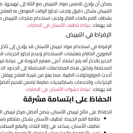
يمكن أن يؤدي تلامس مواد التبييض مع اللثة إلى تهيجها، مما 
التبييض بشكل دقيق وتجنب تجاوز الوقت الموصى به للعلاج. 
بشطف الفم بالماء الفاتر وتجنب استخدام منتجات التبييض حت
قد يهمك:
عيادة تنظيف الأسنان في الامارات
الإفراط في التبييض
الإفراط في استخدام مواد تبييض الأسنان قد يؤدي إلى تآكل 
الضروري الالتزام بتعليمات الاستخدام وعدم تجاوز الجرعات ا
الجدير بالذكر أنه يتم اعتماد أعلى معايير الجودة في عيادة
المحتملة وتذليل هذه المضاعفات المحتملة إلى الحدود الدن
أحدث البروتوكولات الطبية، مما يعزز من نتيجة العلاج ويقلل م
الإجراءات والخدمات باستراتيجيات صارمة تضمن تقديم أفض
قد يهمك:
عيادة حشوات الأسنان في الامارات
الحفاظ على ابتسامة مشرقة
للحفاظ على نتائج تبييض الأسنان، ينصح أفضل مركز تبييض الأس
نظافة الفم الجيدة: تنظيف الأسنان بشكل منتظم با
تنظيف الأسنان، يساعد في إزالة البلاك والبقع السطح
تجنب الأطعمة والمشروبات الملونة: الأطعمة والمشروب