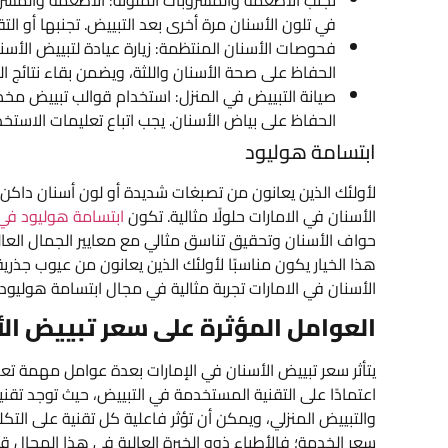
في تلون الأسنان مرة أخرى بعد التبييض. تجنبها أو ا
فحوصات الأسنان المنتظمة: زيارة عيادة لتبييض الأسن
الحفاظ على صحة الأسنان واللثة، ويضمن بقاء نتائج ال
صيانة التبييض في المنزل: استخدام قوالب تبييض مخ
الحفاظ على بياض الأسنان. يجب اتباع تعليمات الاستخ
ابتسامة هوليود
لأولئك الذين يعانون من تصبغات شديدة أو لون أسنان داكن لا
الأسنان في الامارات حلولًا مثالية. تكون
ابتسامة هوليود في 
حواف الأسنان وتحقيق تناسق مثالي مع معايير الجمال العال
هذا الخيار يكون مناسبًا لأولئك الذين يعانون من عيوب جذرية
الأسنان في الامارات تجربة مثالية في مجال ابتسامة هوليود.
العوامل المؤثرة على سعر تبييض الأ
يتأثر سعر تبييض الأسنان في الإمارات بعدة عوامل مهمة تع
اعتمادًا على التقنية المستخدمة في التبييض، حيث توجد تقنيات
والتبييض المنزلي، ويمكن أن تؤثر فاعلية كل تقنية على التكلفة 
سعر الخدمة؛ فالأطباء ذوو الخبرة العالية في هذا المجال ق