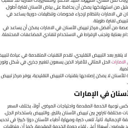
لتقليل من استهلاكها يمكن أن يحافظ على بياض الأسنان لفترة أطول.
ان في الامارات بانتظام لإجراء فحوصات وتنظيفات دورية يساعد في
تبييض لفترة طويلة.
صصة من أفضل مركز تبييض الأسنان في الامارات يمكن أن يساعد في
دام بعناية وتجنب الإفراط في الاستخدام لتفادي المضاعفات المحتملة.
 يتغير بعد التبييض التقليدي، تقدم التقنيات المتقدمة في عيادة لتبيي
الامارات
الحل المثالي للأفراد الذين يسعون لتغيير جذري في شكل ولون
مية.
 للأسنان لا يمكن إصلاحها بتقنيات التبييض التقليدية، يوفر مركز تبييض
سنان في الإمارات
كس نوعية الخدمة المقدمة واحتياجات المرضى. أولاً، يختلف السعر
 مختلفة تتراوح بين تبييض الأسنان بالليزر، والتبييض باستخدام الجل،
الإجمالية. ثانياً، تلعب خبرة ومهارة أطباء الأسنان دورًا كبيرًا في تحديد
د يفرضون أسعارًا أعلى لقاء جودة الخدمة المقدمة. كما أن متطلبات