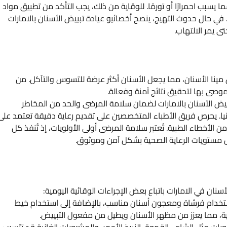
يسبب احمرارًا أو تورمًا. للوقاية من ذلك، يجب التأكد من تطبيق مواد
في حال حدوث التهيج، ينصح أخصائيو عيادة تبييض الأسنان بالامارات
ى يمر الالتهاب.
مينا الأسنان، مما يجعل الأسنان أكثر عرضة للتسوس والتآكل. من
لموصى بها لتحقيق نتائج آمنة وفعالة.
 تبييض الأسنان بالامارات لضمان سلامة المرضى والحد من المخاطر
يا. يحرص فريق الأطباء المتخصصين على تقديم رعاية دقيقة تعتمد على
ن الأخطاء الطبية. تُعتبر سلامة المرضى أولى الأولويات، إذ تُنفذ كل
ل مستويات الرعاية الصحية بشكل آمن وموثوق.
نان في الامارات باتباع بعض الإجراءات الوقائية اليومية:
ستخدام فرشاة ومعجون أسنان مناسب، بالإضافة إلى استخدام خيط
ية، مما يعزز من مظهر الأسنان ويطيل من مفعول التبييض.
ات مثل الشاي، القهوة، النبيذ الأحمر، والمشروبات الغازية قد تتسبب