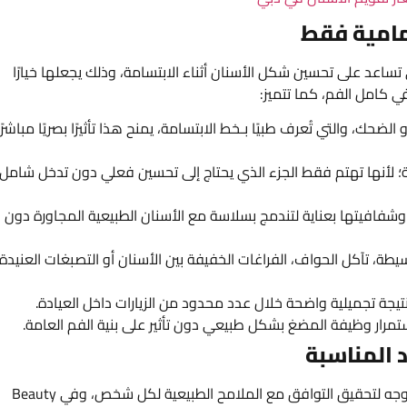
أمامية فقط
 تساعد على تحسين شكل الأسنان أثناء الابتسامة، وذلك يجعلها خيارًا
ي كامل الفم، كما تتميز:
لضحك، والتي تُعرف طبيًا بـخط الابتسامة، يمنح هذا تأثيرًا بصريًا مباشرًا
سامة؛ لأنها تهتم فقط الجزء الذي يحتاج إلى تحسين فعلي دون تدخل شامل
فافيتها بعناية لتندمج بسلاسة مع الأسنان الطبيعية المجاورة دون
ة، تآكل الحواف، الفراغات الخفيفة بين الأسنان أو التصبغات العنيدة
 نتيجة تجميلية واضحة خلال عدد محدود من الزيارات داخل العيادة.
مرار وظيفة المضغ بشكل طبيعي دون تأثير على بنية الفم العامة.
د المناسبة
يتطلب الوصول إلى المظهر المثالي دراسة دقيقة لتفاصيل الوجه لتحقيق التوافق مع الملامح الطبيعية لكل شخص، وفي Beauty