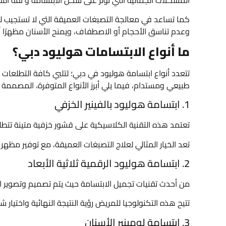
المشكلات الجمالية التي تؤثر على شكل الابتسامة و ثقة ا
كما تساعد في معالجة التصبغات العميقة التي لا تستجيب للتب
وعدم تناسق الأحجام أو الاصطفاف، ويمنح الأسنان مظهرًا أكث
ما أنواع الابتسامات هوليود دبي؟
تتعدد أنواع ابتسامة هوليود في دبي؛ لتلبي كافة التطلعات 
طبيعي ومستدام، فيما يلي أبرز الأنواع المتوفرة، المصممة خ
1. ابتسامة هوليود بالفينير الخزفي
تعتمد هذه التقنية الكلاسيكية على قشور خزفية متينة تتطلب ب
تعد الخيار المثالي لعلاج التصبغات العميقة، مع توفير مظهر
2. ابتسامة هوليود الرقمية ثلاثية الأبعاد
من أحدث تقنيات تجميل الابتسامة حيث يتم تصميم وتصوير الا
تتيح هذه التكنولوجيا للمريض رؤية النتيجة النهائية واختيار 
3. ابتسامة لومينير الأسنان