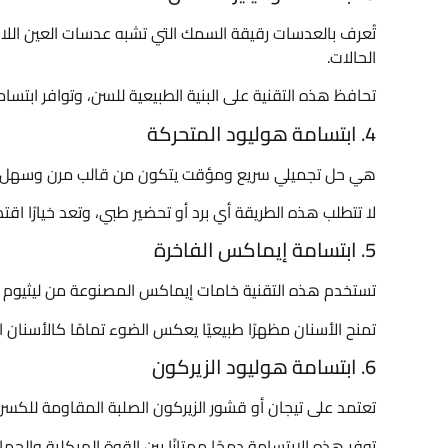
تُعرف بالعدسات رقيقة السمك التي تشبه عدسات العين اللاص
الحالات.
تحافظ هذه التقنية على البنية الطبيعية للسن، وتوافر ابتس
4. ابتسامة هوليود المتحركة
هي حل تجميلي سريع ومؤقت يتكون من قالب مرن وسهل الارت
لا تتطلب هذه الطريقة أي برد أو تحضير طبي، وتعد خيارًا اقتصا
5. ابتسامة إيماكس الفاخرة
تستخدم هذه التقنية خامات إيماكس المصنوعة من ليثيوم دي 
تمنح الأسنان مظهرًا طبيعيًا يعكس الضوء تمامًا كالأسنان ا
6. ابتسامة هوليود الزيركون
تعتمد على تيجان أو قشور الزيركون الصلبة المقاومة للكسر 
توفر هذه الابتسامة دمجًا ممتازًا بين القوة الهيكلية والجما