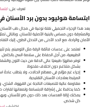
تعرف على:
ابتسا
ابتسامة هوليود بدون برد الأسنان ف
يعد هذا الإجراء التجميلي نقلة نوعية في مجال طب الأسنان
والمشرقة دون مساس بالبنية الأصلية للأسنان، وبالتالي تمثل
الأمان والراحة، مع الحد الأدنى من التدخل الطبي، إليك التفا
تعتمد على عدسات فائقة الرقة مثل اللومينير، يتم تثب
الطبيعية، من أجل الحفاظ على سلامة السن بالكامل.
توفر مظهرًا طبيعيًا عالي الدقة من حيث اللون والش
بشكل متناغم دون اختلاف ملحوظ.
إجراء غير مؤلم في معظم الحالات، ولا يتطلب عادةً است
المرتبط بعلاجات الأسنان التقليدية.
مقاومة عالية للتصبغات الناتجة عن القهوة، الشاي، وا
كما يحافظ على إشراقة الابتسامة ولمعانها لفترات طو
يمكنك إزالة العدسات بعد ذلك دون ضرر للأسنان، وبه
كل شخص.
اكتشف:
اسع