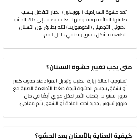
تعد حشوة السيراميك (البورسلين) الخيار الأفضل بـسبب
صلابتها الفائقة ومقاومتها العالية يضاف إلى ذلك الحشو
الضوئي التجميلي (الكومبوزيت) لأنه يطابق لون الأسنان
الطبيعية بـشكل دقيق ويختفي داخل الفم.
متى يجب تغيير حشوة الأسنان؟
تستوجب الحالة زيارة الطبيب وتبديل المواد عند حدوث كسر
أو تشقق بـجسم الحشوة نتيجة ضغط الأطعمة الصلبة مع
مرور السنوات، يتطلب الأمر تدخل فوري أيضًا في حال
ظهور تسوس جديد تحت المادة أو الشعور بألم مفاجئ.
كيفية العناية بالأسنان بعد الحشو؟