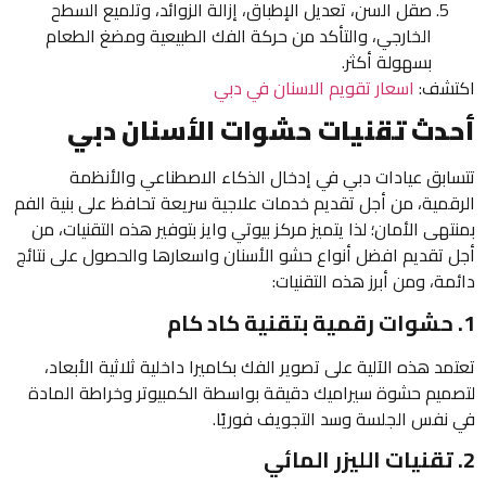
صقل السن، تعديل الإطباق، إزالة الزوائد، وتلميع السطح
الخارجي، والتأكد من حركة الفك الطبيعية ومضغ الطعام
بسهولة أكثر.
اكتشف:
اسعار تقويم الاسنان في دبي
أحدث تقنيات حشوات الأسنان دبي
تتسابق عيادات دبي في إدخال الذكاء الاصطناعي والأنظمة
الرقمية، من أجل تقديم خدمات علاجية سريعة تحافظ على بنية الفم
بمنتهى الأمان؛ لذا يتميز مركز بيوتي وايز بتوفير هذه التقنيات، من
أجل تقديم افضل أنواع حشو الأسنان واسعارها والحصول على نتائج
دائمة، ومن أبرز هذه التقنيات:
1. حشوات رقمية بتقنية كاد كام
تعتمد هذه الآلية على تصوير الفك بكاميرا داخلية ثلاثية الأبعاد،
لتصميم حشوة سيراميك دقيقة بواسطة الكمبيوتر وخراطة المادة
في نفس الجلسة وسد التجويف فوريًا.
2. تقنيات الليزر المائي