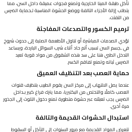
تأكل طبقة المينا الخارجية وتصنع فجوات عميقة داخل السن، مما
يتطلب إزالة الأجزاء التالفة ووضع الحشوة المناسبة لـحماية الضرس
من التفتت.
ترميم الكسور والتصدعات المفاجئة
تؤدي الصدمات المباشرة أو تناول الأطعمة الصلبة إلى حدوث شروخ
في ـجسم السن تسبب ألم حاد أثناء شرب السوائل الباردة، ويساعد
التدخل الطبي هنا على سد هذه الشقوق من مواد قوية تعيد
الضرس ثباته وتمنع تفاقم الكسر.
حماية العصب بعد التنظيف العميق
عندما يصل الالتهاب إلى مركز السن يقوم الطبيب بتنظيف قنوات
العصب كاملًا والتخلص من البكتيريا، مما يترك فراغ كبير بـداخل
الضرس يجب تعبئته عبر حشوة متطورة تمنع دخول التلوث إلى الجذور
مرة أخرى.
استبدال الحشوات القديمة والتالفة
تتعرض المواد القديمة مع مرور السنوات إلى التآكل أو السقوط