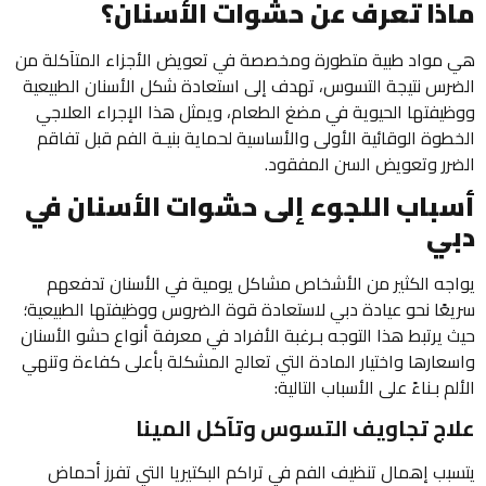
ماذا تعرف عن حشوات الأسنان؟
هي مواد طبية متطورة ومخصصة في تعويض الأجزاء المتآكلة من
الضرس نتيجة التسوس،
تهدف إلى استعادة شكل الأسنان الطبيعية
ووظيفتها الحيوية في مضغ الطعام، ويمثل هذا الإجراء العلاجي
الخطوة الوقائية الأولى والأساسية لحماية بنيـة الفم قبل تفاقم
الضرر وتعويض السن المفقود.
أسباب اللجوء إلى حشوات الأسنان في
دبي
يواجه الكثير من الأشخاص مشاكل يومية في الأسنان تدفعهم
سريعًا نحو عيادة دبي لاستعادة قوة الضروس ووظيفتها الطبيعية؛
حيث يرتبط هذا التوجه بـرغبة الأفراد في معرفة أنواع حشو الأسنان
واسعارها واختيار المادة التي تعالج المشكلة بأعلى كفاءة وتنهي
الألم بـناءً على الأسباب التالية:
علاج تجاويف التسوس وتآكل المينا
يتسبب إهمال تنظيف الفم في تراكم البكتيريا التي تفرز أحماض