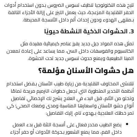
تتيح هذه التكنولوجيا تنظيف تسوس الضروس بـدون استخدام أدوات
الحفر التقليدية المزعجة، حيث يعمل الليزر على إزالة الأجزاء التالفة
بـمنتهى الهدوء ودون إحداث ألم داخل الأنسجة المحيطة.
3. الحشوات الذكية النشطة حيويًا
تمثل هذه المواد جيل جديد يفرز عناصر كيميائية مفيدة مثل
الكالسيوم والفوسفات داخل السن، مما يساعد على إعادة تمعدن
المينا الطبيعية ويمنع حدوث تسوس جديد تحت الحشوة.
هل حشوات الأسنان مؤلمة؟
تتلاشى المخاوف التقليدية من زيارة طبيب الأسنان بـفضل استخدام
أنظمة التخدير المتطورة التي تجعل خطوات الترميم مريحة تمامًا
وتخلو من الألم، قبل البدء في العلاج يشرح لك الإخصائي تفاصيل
أنواع حشو الأسنان واسعارها المناسبة ومدى وضعك الصحي؛ كي
تمر خطتك العلاجية بـهدوء تام، إليك التفاصيل:
يضع الطبيب مخدر فعال على أنسجة اللثة قبل بدء العمل
داخل الفم، مما يمنع الشعور بـحركة الأدوات أو حفر أجزاء