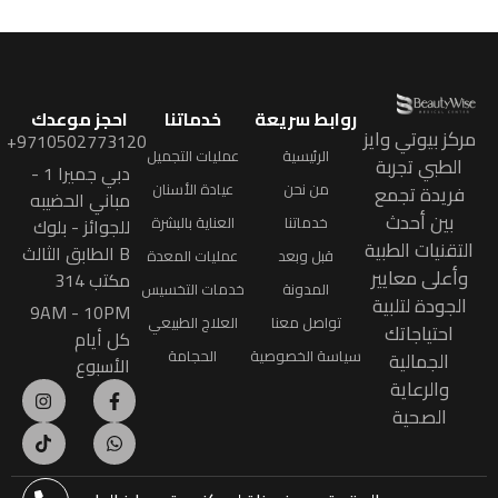
روابط سريعة
خدماتنا
احجز موعدك
مركز بيوتي وايز
9710502773120+
الرئيسية
عمليات التجميل
الطبي تجربة
دبي جميرا 1 -
من نحن
عيادة الأسنان
فريدة تجمع
مباني الحضيبه
بين أحدث
خدماتنا
العناية بالبشرة
للجوائز - بلوك
التقنيات الطبية
B الطابق الثالث
قبل وبعد
عمليات المعدة
وأعلى معايير
مكتب 314
المدونة
خدمات التخسيس
الجودة لتلبية
9AM - 10PM
تواصل معنا
العلاج الطبيعي
احتياجاتك
كل أيام
سياسة الخصوصية
الحجامة
الجمالية
الأسبوع
والرعاية
الصحية