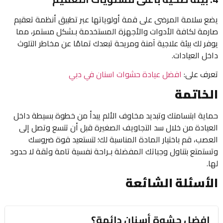
يضع سلامة المرضى على قمة أولوياتها عبر تطبيق أنظمة تعقيم
صارمة لكافة الأدوات والأجهزة المستخدمة بـشكل مستمر، مما
يوفر لك بيئة علاجية آمنة ومريحة تبعدك تمامًا عن مخاطر التلوث
داخل العيادات.
تعرف على:
افضل عيادة حشوات اسنان في دبي
الخاتمة
حماية ابتسامتك وتبديد مخاوف الألم يبدأ من خطوة بسيطة داخل
العيادة من خلال سد التجاويف الصغيرة قبل أن تتسع وتصل إلى
العصب، قم باختيار المادة المناسبة لك؛ لتستعيد قوة ضروسك
وتستمتع بتناول وجباتك المفضلة بـراحة نفسية تامة وثقة لا حدود
لها.
الأسئلة الشائعة
افضل حشوة أسنان دائمة؟