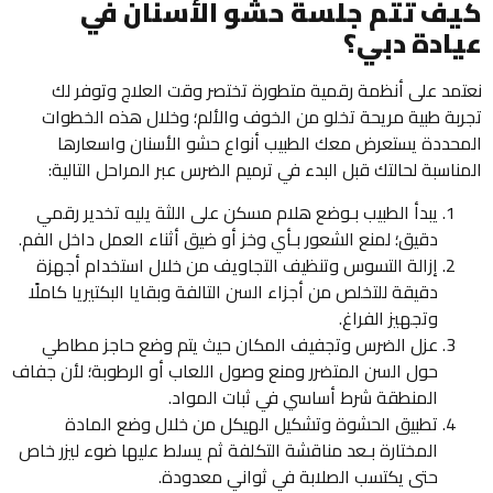
كيف تتم جلسة حشو الأسنان في
عيادة دبي؟
نعتمد على أنظمة رقمية متطورة تختصر وقت العلاج وتوفر لك
تجربة طبية مريحة تخلو من الخوف والألم؛ وخلال هذه الخطوات
المحددة يستعرض معك الطبيب أنواع حشو الأسنان واسعارها
المناسبة لحالتك قبل البدء في ترميم الضرس عبر المراحل التالية:
يبدأ الطبيب بـوضع هلام مسكن على اللثة يليه تخدير رقمي
دقيق؛ لمنع الشعور بـأي وخز أو ضيق أثناء العمل داخل الفم.
إزالة التسوس وتنظيف التجاويف من خلال استخدام أجهزة
دقيقة للتخلص من أجزاء السن التالفة وبقايا البكتيريا كاملًا
وتجهيز الفراغ.
عزل الضرس وتجفيف المكان حيث يتم وضع حاجز مطاطي
حول السن المتضرر ومنع وصول اللعاب أو الرطوبة؛ لأن جفاف
المنطقة شرط أساسي في ثبات المواد.
تطبيق الحشوة وتشكيل الهيكل من خلال وضع المادة
المختارة بـعد مناقشة التكلفة ثم يسلط عليها ضوء ليزر خاص
حتى يكتسب الصلابة في ثواني معدودة.