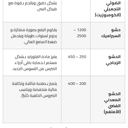
الضوئي
بشكل دقيق ويلتحم بـقوة مع
التجميلي
هيكل السن.
(الكومبوزيت)
حشو
1200 –
يقاوم البقع بصورة ممتازة و
السيراميك
2500
يدوم لسنوات طويلة ويتحمل
ضغط المضغ العالي.
الحشو
250 – 450
يفرز مادة الفلورايد بـشكل
الزجاجي
مستمر لـحماية باقي أجزاء
الضرس من التسوس الجديد.
200 – 400
يتميز بـصلابة فائقة وتكلفة
مالية منخفضة ويناسب
الحشو
الضروس الخلفية كثيرًا.
المعدني
الفضي
(الأملغم)