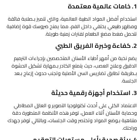
1. خامات عالمية معتمدة
استخدام أفضل المواد الطبية العالمية، والتي تتميز بـصلابة فائقة
ومظهر طبيعي يختفي داخل الفم، مما يمنح ضروسك قوة إضافية
تتحمل ضغط مضغ الطعام لفترات زمنية طويلة.
2. كفاءة وخبرة الفريق الطبي
يضم نخبة من أمهر أطباء الأسنان المتخصصين بإجراءات الترميم
الدقيق وعلاج العصب، حيث يتمتع الكادر بـمهارة تشكيل الحشوة
بـطريقة تطابق تضاريس السن الأصلية وتجنب حدوث إزعاج بـعد
الجلسة.
3. استخدام أجهزة رقمية حديثة
الاعتماد الكلي على أحدث تكنولوجيا التصوير و العازل المطاطي
وحماية الأسنان أثناء العمل، توفر هذه الأنظمة المتطورة دقة
متناهية بـوضع المواد وتختصر وقت الجلسات، وبالتالي توفر جهدك
وراحتك.
4. بيئة صحية بأعلى مستويات التعقيم