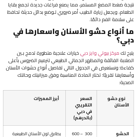
نتيجة ضغط المضغ المستمر، مما يصنع فراغات جديدة تجمع بقايا
الطعام، ويجعل زيارة الطبيب أمر ضروري لـوضع بدائل حديثة تحافظ
على سلامة الفم دائمًا.
ما أنواع حشو الأسنان واسعارها في
دبي؟
يتيح لك
مركز بيوتي وايز دبي
خيارات علاجية متطورة تدمج بـين
الصلابة الفائقة والمظهر الجمالي الطبيعي لترميم الضروس بأعلى
كفاءة؛ ونستعرض في الجدول التالي تفاصيل أنواع حشوات الأسنان
وأسعارها تقريبًا؛ تختار المادة المناسبة وفق ميزانيتك وحالتك
الصحية:
نوع حشو
السعر
أبرز المميزات
الأسنان
التقريبي
في دبي
(بالدرهم)
الحشو
300 – 600
يطابق لون الأسنان الطبيعية