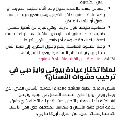
السن المتضررة.
إحساس بسيط بـالضغط بـدون وجع أثناء تنظيف التجويف أو
وضع مادة الحشو بـداخل الضرس، وهو شعور مريح لا يسبب
الضيق أو التعب للمريض.
حساسية مؤقتة تزول سريعًا، وهي عبارة عن شعور تحسس
طفيف تجاه المشروبات الباردة والساخنة بـعد انتهاء الجلسة
لعدة ساعات فقط، وهو أمر طبيعي ينتهي تدريجيًا.
وضع الحشوة المناسبة، يمنع وصول البكتيريا إلى مركز السن،
مما ينهي نوبات الألم المستمرة ويعيد لـلفم راحته.
اكتشف:
ما الفرق بين الفينير وابتسامة هوليود
لماذا تختار عيادة بيوتي وايز دبي في
تركيب حشوات الأسنان؟
تشكل الرعاية الطبية الفائقة والخبرة الطويلة الأساس الطبي الذي
يجعل بيوتي وايز الطبي المقصد الأفضل في ترميم وتجميل
ابتسامتك بـأعلى معايير الأمان؛ حيث يقدم لك الأطباء شرح دقيق
لكافة أنواع حشو الأسنان واسعارها المتوفرة؛ حتى الحل الأنسب
لك، كما يمنحك المزيد من المزايا، أبرزها ما يلي: