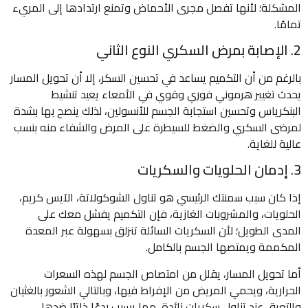
المشكلة؛ لأنها تفصل مجرى الأحماض وتمنع ارتدادها إلى المريء
تمامًا.
2. الإصابة بمرض السكري النوع الثاني
بالرغم من أن التكميم يساعد في تحسين السكر، إلا أن تحويل المسار
يحدث تغيير هرموني فوري وقوي في الأمعاء يعيد تنشيط
البنكرياس وتحسين استجابة الجسم للأنسولين، لذلك ينصح بها بشدة
لمرضى السكري والضغط للسيطرة على المرض والشفاء منه بنسب
عالية للغاية.
3. إدمان الحلويات والسكريات
إذا كان سبب سمنتك الرئيسي هو تناول الشوكولاتة، الآيس كريم،
الحلويات، والمشروبات الغازية، فإن التكميم يفشل معك على
المدى الطويل؛ لأن السكريات السائلة تنزلق بسهولة عبر المعدة
المكممة ويمتصها الجسم بالكامل.
أما تحويل المسار، يقلل من امتصاص الجسم لهذه السعرات
الحرارية، ويحمي المريض من الإفراط فيها، وبالتالي الشعور بالغثيان
والتعرق عند تناول سكريات زائدة، مما يسبب ردعًا ذاتيًا ضدها.