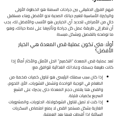
فهم الفرق الحقيقي بين جراحات السمنة هو الخطوة الأولى
والركيزة الأساسية لتغيير حياتك الصحية نحو الأفضل وبناء مستقبل
خالٍ من الأمراض، لتحديد أي الخيارين هو الأنسب والأفضل لك، يجب
أن ننظر إلى طريقة عمل كل جراحة وتأثيرها على نمط حياتك، وهو
ما نوضحه بالتفصيل وبشكل مبسط:
أولًا: متى تكون عملية قص المعدة هي الخيار
الأفضل؟
تعد عملية قص المعدة “التكميم” الحل الأمثل والأكثر أمانًا إذا
كانت طبيعة جسمك وعاداتك الغذائية تتوافق مع:
إذا كان سبب سمنتك الرئيسي هو تناول كميات ضخمة من
الطعام في الوجبة الواحدة وتشمل النشويات، الأرز، اللحوم،
والقص هنا يقلص حجم المعدة؛ حتى يجبرك على الشبع
السريع بكميات قليلة.
إذا كنت لا تميل لتناول الشوكولاتة، الحلويات، والمشروبات
الغازية بشكل مستمر؛ القص لا يمنع امتصاص السكريات
السائلة إذا أفرطت فيها بعد العملية.