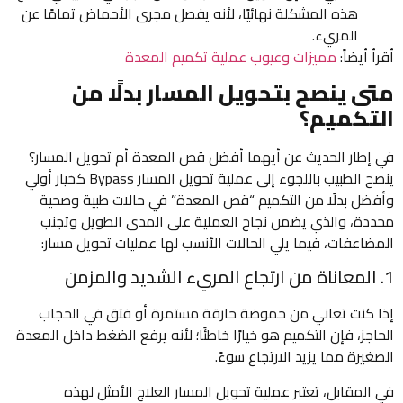
هذه المشكلة نهائيًا، لأنه يفصل مجرى الأحماض تمامًا عن
المريء.
أقرأ أيضاً:
مميزات وعيوب عملية تكميم المعدة
متى ينصح بتحويل المسار بدلًا من
التكميم؟
في إطار الحديث عن أيهما أفضل قص المعدة أم تحويل المسار؟
ينصح الطبيب باللجوء إلى عملية تحويل المسار Bypass كخيار أولي
وأفضل بدلًا من التكميم “قص المعدة” في حالات طبية وصحية
محددة، والذي يضمن نجاح العملية على المدى الطويل وتجنب
المضاعفات، فيما يلي الحالات الأنسب لها عمليات تحويل مسار:
1. المعاناة من ارتجاع المريء الشديد والمزمن
إذا كنت تعاني من حموضة حارقة مستمرة أو فتق في الحجاب
الحاجز، فإن التكميم هو خيارًا خاطئًا؛ لأنه يرفع الضغط داخل المعدة
الصغيرة مما يزيد الارتجاع سوءً.
في المقابل، تعتبر عملية تحويل المسار العلاج الأمثل لهذه