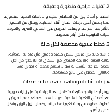
2. تقنيات جراحية متطورة ودقيقة
استخدام أحدث جيل من المناظير الطبية والدباسات الذكية المتطورة،
مما يضمن أعلى درجات الأمان أثناء العملية، ويقلل من الشعور
بالألم بعد الجراحة، ويساعد المريض على التعافي السريع والعودة
لحياته الطبيعية خلال أيام معدودة.
3. خطط علاجية مخصصة لكل حالة
دراسة حالة كل مريض بشكل منفرد ودقيق مثل عاداته الغذائية،
كتلته البدنية، وتاريخه المرضي مع السكري أو الارتجاع؛ من أجل
تحديد الجراحة الأنسب له سواء تكميم معدة أو تحويل مسار،
وبالتالي الحصول على نتائج مستدامة.
4. رعاية شاملة ومتابعة متعددة التخصصات
يوفر أيضًا برنامج متابعة متكامل بعد الجراحة يشمل زيارات دورية
مع أخصائي التغذية العلاجية، طبيب الغدد الصماء؛ لدعم المريض
خطوة بخطوة في رحلة تغيير نمط حياته وضمان نزول الوزن بشكل
صحي وآمن.