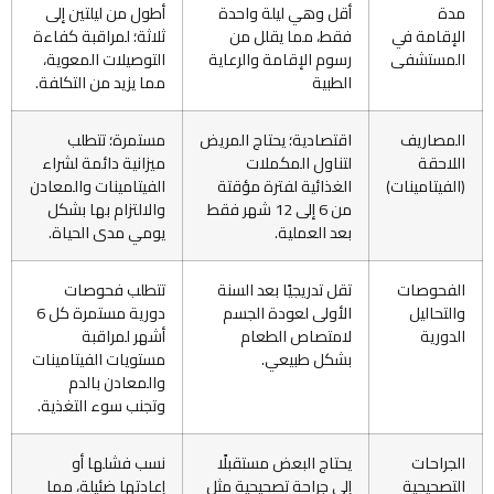
مدة
أقل وهي ليلة واحدة
أطول من ليلتين إلى
الإقامة في
فقط، مما يقلل من
ثلاثة؛ لمراقبة كفاءة
المستشفى
رسوم الإقامة والرعاية
التوصيلات المعوية،
الطبية
مما يزيد من التكلفة.
المصاريف
اقتصادية؛ يحتاج المريض
مستمرة؛ تتطلب
اللاحقة
لتناول المكملات
ميزانية دائمة لشراء
(الفيتامينات)
الغذائية لفترة مؤقتة
الفيتامينات والمعادن
من 6 إلى 12 شهر فقط
والالتزام بها بشكل
بعد العملية.
يومي مدى الحياة.
الفحوصات
تقل تدريجيًا بعد السنة
تتطلب فحوصات
والتحاليل
الأولى لعودة الجسم
دورية مستمرة كل 6
الدورية
لامتصاص الطعام
أشهر لمراقبة
بشكل طبيعي.
مستويات الفيتامينات
والمعادن بالدم
وتجنب سوء التغذية.
الجراحات
يحتاج البعض مستقبلًا
نسب فشلها أو
التصحيحية
إلى جراحة تصحيحية مثل
إعادتها ضئيلة، مما