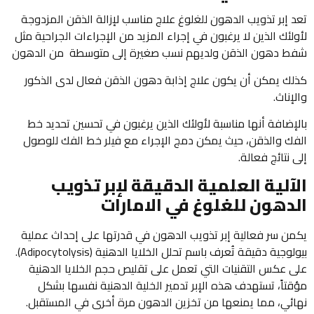
تعد إبر تذويب الدهون للغلوغ علاج مناسب لإزالة الذقن المزدوجة
لأولئك الذين لا يرغبون في إجراء المزيد من الإجراءات الجراحية مثل
شفط دهون الذقن ولديهم نسب صغيرة إلى متوسطة من الدهون
كذلك يمكن أن يكون علاج إذابة دهون الذقن فعال لدى الذكور
والإناث.
بالإضافة أنها مناسبة لأولئك الذين يرغبون في تحسين تحديد خط
الفك والذقن، حيث يمكن دمج الإجراء مع فيلر خط الفك للوصول
إلى نتائج فعالة.
الآلية العلمية الدقيقة لإبر تذويب
الدهون للغلوغ في الامارات
يكمن سر فعالية إبر تذويب الدهون في قدرتها على إحداث عملية
بيولوجية دقيقة تُعرف باسم تحلل الخلايا الدهنية (Adipocytolysis).
على عكس التقنيات التي تعمل على تقليص حجم الخلايا الدهنية
مؤقتاً، تستهدف هذه الإبر تدمير الخلية الدهنية نفسها بشكل
نهائي، مما يمنعها من تخزين الدهون مرة أخرى في المستقبل.