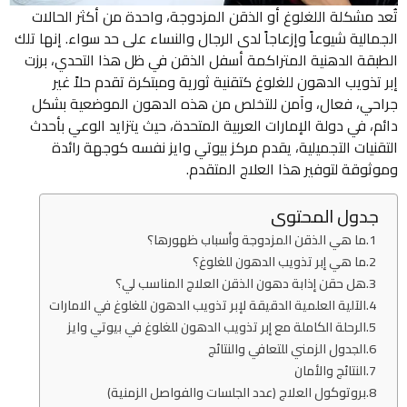
تُعد مشكلة اللغلوغ أو الذقن المزدوجة، واحدة من أكثر الحالات
الجمالية شيوعاً وإزعاجاً لدى الرجال والنساء على حد سواء. إنها تلك
الطبقة الدهنية المتراكمة أسفل الذقن في ظل هذا التحدي، برزت
إبر تذويب الدهون للغلوغ كتقنية ثورية ومبتكرة تقدم حلاً غير
جراحي، فعال، وآمن للتخلص من هذه الدهون الموضعية بشكل
دائم، في دولة الإمارات العربية المتحدة، حيث يتزايد الوعي بأحدث
التقنيات التجميلية، يقدم مركز بيوتي وايز نفسه كوجهة رائدة
وموثوقة لتوفير هذا العلاج المتقدم.
جدول المحتوى
ما هي الذقن المزدوجة وأسباب ظهورها؟
ما هي إبر تذويب الدهون للغلوغ؟
هل حقن إذابة دهون الذقن العلاج المناسب لي؟
الآلية العلمية الدقيقة لإبر تذويب الدهون للغلوغ في الامارات
الرحلة الكاملة مع إبر تذويب الدهون للغلوغ في بيوتي وايز
الجدول الزمني للتعافي والنتائج
النتائج والأمان
بروتوكول العلاج (عدد الجلسات والفواصل الزمنية)