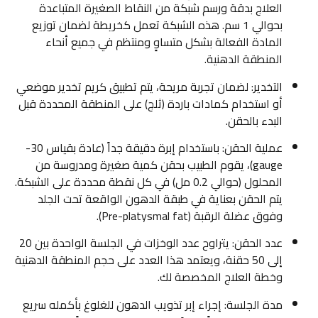
العلاج بدقة ورسم شبكة من النقاط الصغيرة المتباعدة
بحوالي 1 سم. هذه الشبكة تعمل كخريطة لضمان توزيع
المادة الفعالة بشكل متساوٍ ومنتظم في جميع أنحاء
المنطقة الدهنية.
التخدير: لضمان تجربة مريحة، يتم تطبيق كريم تخدير موضعي
أو استخدام كمادات باردة (ثلج) على المنطقة المحددة قبل
البدء بالحقن.
عملية الحقن: باستخدام إبرة دقيقة جداً (عادة بقياس 30-
gauge)، يقوم الطبيب بحقن كمية صغيرة ومدروسة من
المحلول (حوالي 0.2 مل) في كل نقطة محددة على الشبكة.
يتم الحقن بعناية في طبقة الدهون الواقعة تحت الجلد
وفوق عضلة الرقبة (Pre-platysmal fat).
عدد الحقن: يتراوح عدد الوخزات في الجلسة الواحدة بين 20
إلى 50 حقنة، ويعتمد هذا العدد على حجم المنطقة الدهنية
وخطة العلاج المخصصة لك.
مدة الجلسة: إجراء إبر تذويب الدهون للغلوغ بأكمله سريع