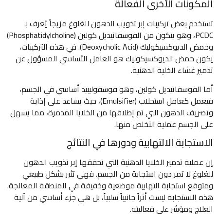
المكونات الأخرى الفعالة
تستخدم بعض تركيبات إبر تذويب الدهون للغلوغ مزيجاً يُعرف بـ
PCDC، وهو يتكون من الفوسفاتيديل كولين (Phosphatidylcholine)
وحمض الديوكسيكوليك (Deoxycholic Acid). في هذه التركيبات،
يكون حمض الديوكسيكوليك هو العامل الأساسي المسؤول عن
تدمير غشاء الخلية الدهنية.
أما الفوسفاتيديل كولين، وهو فوسفوليبيد أساسي في الجسم،
فيعمل كعامل استحلاب (Emulsifier)، حيث يساعد على إذابة
وتصريف الدهون التي تم إطلاقها من الخلايا المدمرة، مما يسهل
على الجسم عملية التخلص منها.
الاستجابة الالتهابية ودورها في النتائج
إن عملية تدمير الخلايا الدهنية التي تحققها إبر تذويب الدهون
للغلوغ لا تمر دون استجابة من الجسم. فهي تثير بشكل طبيعي
ومتوقع استجابة التهابية موضعية وخفيفة في المنطقة المعالجة.
هذه الاستجابة ليست أثراً جانبياً سلبياً، بل هي جزء أساسي من آلية
العلاج ومؤشر على فعاليته.