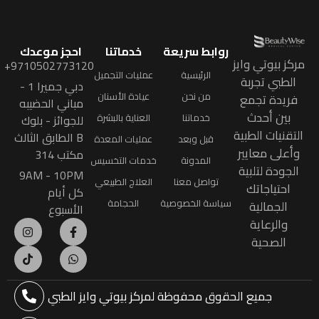
روابط سريعة
خدماتنا
احجز موعدك
مركز بيوتي وايز
9710502773120+
الرئيسية
عمليات التجميل
الطبي تجربة
دبي جميرا 1 -
من نحن
عيادة الأسنان
فريدة تجمع
مباني الحضيبه
بين أحدث
خدماتنا
العناية بالبشرة
للجوائز - بلوك
التقنيات الطبية
B الطابق الثالث
قبل وبعد
عمليات المعدة
وأعلى معايير
مكتب 314
المدونة
خدمات التخسيس
الجودة لتلبية
9AM - 10PM
تواصل معنا
العلاج الطبيعي
احتياجاتك
كل أيام
سياسة الخصوصية
الحجامة
الجمالية
الأسبوع
والرعاية
الصحية
جميع الحقوق محفوظة
لمركز بيوتي وايز الطبي