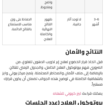
واضح
وملحوظ.
3-6
لا توجد آثار
ظهور
الحفاظ على وزن
أشهر
جانبية.
النتائج
مناسب للاستمتاع
النهائية
بالنتائج الدائمة.
والكاملة
للعلاج.
النتائج والأمان
قبل اتخاذ قرار الخضوع لعلاج إبر تذويب الدهون للغلوغ، من
الضروري فهم بروتوكول العلاج الكامل، والجدول الزمني للنتائج،
بالإضافة إلى ملف الأمان والمخاطر المحتملة. يتميز مركز بيوتي وايز
بالشفافية الكاملة في توضيح هذه الجوانب لضمان أن يكون قرارك
مستنيراً.
يمكنك قراءة:
ليزر كربوني للشفاه
بروتوكول العلاج (عدد الجلسات