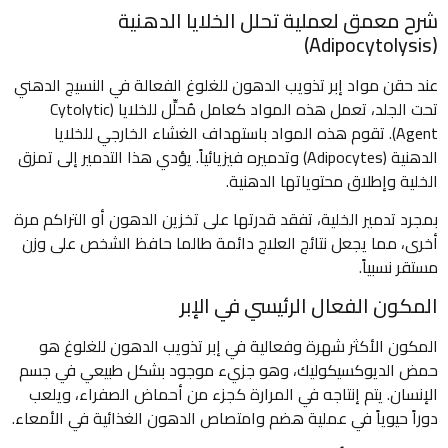
شرح معمق لعملية تحلل الخلايا الدهنية
(Adipocytolysis)
عند حقن مواد إبر تذويب الدهون للغلوغ الفعالة في النسيج الدهني
تحت الجلد، تعمل هذه المواد كعامل مُحلِّل للخلايا (Cytolytic
Agent). تقوم هذه المواد باستهداف الغشاء الخارجي للخلايا
الدهنية (Adipocytes) وتدميره فيزيائياً. يؤدي هذا التدمير إلى تمزق
الخلية وإطلاق محتوياتها الدهنية.
بمجرد تدمير الخلية، تفقد قدرتها على تخزين الدهون أو التراكم مرة
أخرى، مما يجعل نتائج العلاج دائمة طالما حافظ الشخص على وزن
مستقر نسبياً.
المكون الفعال الرئيسي في الإبر
المكون الأكثر شهرة وفعالية في إبر تذويب الدهون للغلوغ هو
حمض الديوكسيكوليك، وهو جزيء موجود بشكل طبيعي في جسم
الإنسان. يتم إنتاجه في المرارة كجزء من أحماض الصفراء، ويلعب
دوراً حيوياً في عملية هضم وامتصاص الدهون الغذائية في الأمعاء.