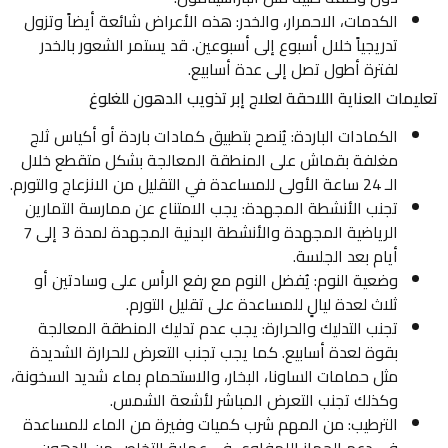
الكدمات، الاحمرار، والخدر: هذه الأعراض شائعة أيضاً وتزول
تدريجياً خلال أسبوع إلى أسبوعين. قد يستمر الشعور بالخدر
لفترة أطول تصل إلى عدة أسابيع.
تعليمات العناية اللاحقة لعلاج إبر تذويب الدهون للغلوغ
الكمادات الباردة: يُنصح بتطبيق كمادات باردة أو أكياس ثلج
مغلفة بقماش على المنطقة المعالجة بشكل متقطع خلال
الـ 24 ساعة الأولى للمساعدة في التقليل من الانزعاج والتورم.
تجنب الأنشطة المجهدة: يجب الامتناع عن ممارسة التمارين
الرياضية المجهدة والأنشطة البدنية المجهدة لمدة 3 إلى 7
أيام بعد الجلسة.
وضعية النوم: يُفضل النوم مع رفع الرأس على وسادتين أو
ثلاث لعدة ليالٍ للمساعدة على تقليل التورم.
تجنب التدليك والحرارة: يجب عدم تدليك المنطقة المعالجة
بقوة لعدة أسابيع. كما يجب تجنب التعرض للحرارة الشديدة
مثل حمامات الساونا، البخار، والاستحمام بماء شديد السخونة،
وكذلك تجنب التعرض المباشر لأشعة الشمس.
الترطيب: من المهم شرب كميات وفيرة من الماء للمساعدة
في دعم الجهاز اللمفاوي في عملية التخلص من الدهون.