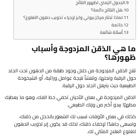
الجدول الزمني لظهور النتائج
هل النتائج دائمة؟
لماذا تختار مركز بيوتي وايز لإجراء تذويب دهون اللغلوغ؟
خاتمة
أسئلة شائعة
ما هي الذقن المزدوجة وأسباب
ظهورها؟
تنتج الذقن المزدوجة من خلال وجود طبقة من الدهون تحت الجلد
حول الرقبة وتحتها، وتننشأ نتيجة عوامل وراثية، أو الشيخوخة
الطبيعية حيث يترهل الجلد حول الرقبة.
الذقن المزدوجة في بعض الأحيان تخفي خط الفك، وهو ما يعطيك
مظهرًا يبدو أكبر من وزنك الطبيعي.
كذلك في بعض الأوقات تسبب لك الشعور بالخجل من ذقنك،
وتسعى جاهدًا لإخفاء ذقنك، لذلك قد يكون إبر تذويب الدهون
للغلوغ العلاج المثالي لك.