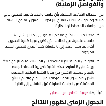
والفواصل الزمنية)
من الأخطاء الشائعة الاعتقاد بأن جلسة واحدة كافية. لتحقيق نتائج
مثالية وملموسة، يتطلب العلاج بإبر تذويب الدهون للغلوغ سلسلة
من الجلسات المخطط لها بعناية.
عدد الجلسات: يحتاج معظم المرضى إلى ما بين 2 إلى 4
جلسات علاجية. في الحالات التي تكون فيها كمية الدهون
أكبر، قد يمتد العدد إلى 6 جلسات كحد أقصى لتحقيق النتيجة
المرجوة.
الفواصل الزمنية: يتم المباعدة بين الجلسات بفترة تتراوح عادةً
بين 4 حتى 8 أسابيع. هذه الفترة ضرورية للسماح للجسم
بالقيام بعملية التخلص من بقايا الخلايا الدهنية المدمرة
بشكل كامل، ولإتاحة الفرصة لزوال التورم وتقييم النتائج
المحققة من الجلسة السابقة قبل الانتقال إلى التالية.
إقرأ أيضاً:
كيفية التخلص من النمش
الجدول الزمني لظهور النتائج