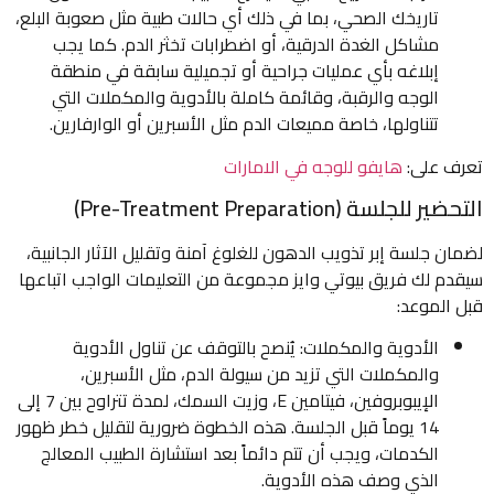
تاريخك الصحي، بما في ذلك أي حالات طبية مثل صعوبة البلع،
مشاكل الغدة الدرقية، أو اضطرابات تخثر الدم. كما يجب
إبلاغه بأي عمليات جراحية أو تجميلية سابقة في منطقة
الوجه والرقبة، وقائمة كاملة بالأدوية والمكملات التي
تتناولها، خاصة مميعات الدم مثل الأسبرين أو الوارفارين.
تعرف على:
هايفو للوجه في الامارات
التحضير للجلسة (Pre-Treatment Preparation)
لضمان جلسة إبر تذويب الدهون للغلوغ آمنة وتقليل الآثار الجانبية،
سيقدم لك فريق بيوتي وايز مجموعة من التعليمات الواجب اتباعها
قبل الموعد:
الأدوية والمكملات: يُنصح بالتوقف عن تناول الأدوية
والمكملات التي تزيد من سيولة الدم، مثل الأسبرين،
الإيبوبروفين، فيتامين E، وزيت السمك، لمدة تتراوح بين 7 إلى
14 يوماً قبل الجلسة. هذه الخطوة ضرورية لتقليل خطر ظهور
الكدمات، ويجب أن تتم دائماً بعد استشارة الطبيب المعالج
الذي وصف هذه الأدوية.