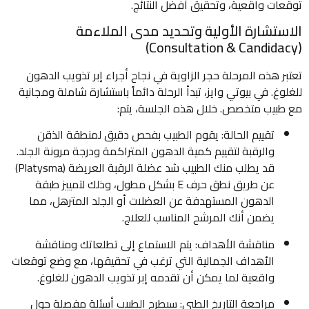
توقعات واقعية، وتحقيق أفضل النتائج.
الاستشارة الأولية وتحديد مدى الملاءمة
(Consultation & Candidacy)
تعتبر هذه المرحلة حجر الزاوية في نجاح أجراء إبر تذويب الدهون
للغلوغ. في بيوتي وايز، تبدأ الرحلة دائماً باستشارة شاملة ومجانية
مع طبيب متخصص. خلال هذه الجلسة، يتم:
تقييم الحالة: يقوم الطبيب بفحص دقيق لمنطقة الذقن
والرقبة لتقييم كمية الدهون المتراكمة ودرجة مرونة الجلد.
قد يطلب منك الطبيب شد عضلة الرقبة العريضة (Platysma)
عن طريق نطق حرف E بشكل مطول، وذلك لتمييز طبقة
الدهون المستهدفة عن العضلات أو الجلد المترهل، مما
يضمن أنك المرشح المناسب للعلاج.
مناقشة الأهداف: يتم الاستماع إلى تطلعاتك ومناقشة
الأهداف الجمالية التي ترغب في تحقيقها، مع وضع توقعات
واقعية لما يمكن أن تقدمه إبر تذويب الدهون للغلوغ.
مراجعة التاريخ الطبي: سيطرح الطبيب أسئلة مفصلة حول