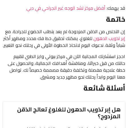
قد يهمك:
أفضل مركز لشد الوجه غير الجراحي في دبي
خاتمة
إن التخلص من الذقن المزدوجة لم يعد يتطلب الخضوع للجراحة. مع
إبر تذويب الدهون
للغلوغ، يمكنك تحقيق خط فك محدد ومظهر أكثر
شباباً وثقة. ندعوك اليوم لاتخاذ الخطوة الأولى في رحلتك نحو التغيير.
احجز استشارتك المجانية الآن في مركز بيوتي وايز الطبي لتقييم
حالتك من قبل خبرائنا، ومناقشة أهدافك الجمالية، والحصول على
خطة علاجية مفصلة وتكلفة دقيقة مصممة خصيصاً لك. تواصل
معنا اليوم وابدأ رحلتك نحو مظهر جديد ومشرق.
أسئلة شائعة
هل إبر تذويب الدهون للغلوغ تعالج الذقن
المزدوج؟