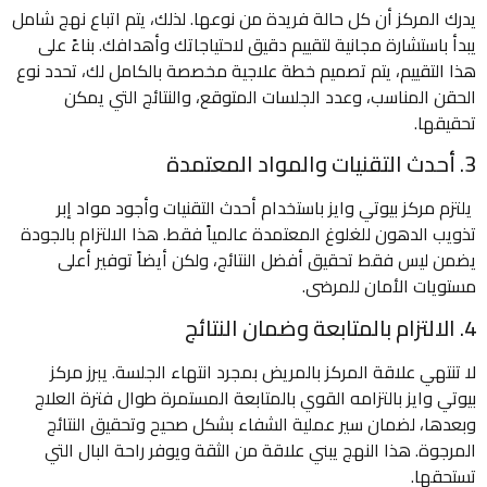
يدرك المركز أن كل حالة فريدة من نوعها. لذلك، يتم اتباع نهج شامل
يبدأ باستشارة مجانية لتقييم دقيق لاحتياجاتك وأهدافك. بناءً على
هذا التقييم، يتم تصميم خطة علاجية مخصصة بالكامل لك، تحدد نوع
الحقن المناسب، وعدد الجلسات المتوقع، والنتائج التي يمكن
تحقيقها.
3. أحدث التقنيات والمواد المعتمدة
يلتزم مركز بيوتي وايز باستخدام أحدث التقنيات وأجود مواد إبر
تذويب الدهون للغلوغ المعتمدة عالمياً فقط. هذا الالتزام بالجودة
يضمن ليس فقط تحقيق أفضل النتائج، ولكن أيضاً توفير أعلى
مستويات الأمان للمرضى.
4. الالتزام بالمتابعة وضمان النتائج
لا تنتهي علاقة المركز بالمريض بمجرد انتهاء الجلسة. يبرز مركز
بيوتي وايز بالتزامه القوي بالمتابعة المستمرة طوال فترة العلاج
وبعدها، لضمان سير عملية الشفاء بشكل صحيح وتحقيق النتائج
المرجوة. هذا النهج يبني علاقة من الثقة ويوفر راحة البال التي
تستحقها.