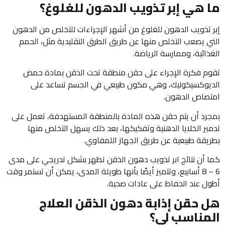
ما هي إبر تذويب الدهون للغلوغ؟
إبر تذويب الدهون للغلوغ من أشهر الإجراءات للتخلص من الدهون
التي يصعب التخلص منها عن طريق الطرق التقليدية مثل، الحمم
الغذائية، وممارسة الرياضة.
تقوم فكرة الإجراء على حقن منطقة تحت الذقن بمادة حمض
الديوكسيكوليك، وهي مكون طبيعي في الجسم تساعد على
امتصاص الدهون.
بمجرد أن يتم حقن هذه المادة بالمنطقة المستهدفة، تعمل على
تدمير الخلايا الدهنية وتفكيكها، بعد ذلك يسهل التخلص منها
بطريقة طبيعية عن طريق الجهاز اللمفاوي.
كما أن نتائج ابر تذويب دهون الذقن تظهر بشكل تدريجي على مدى
6 – 8 أسابيع، وتتميز أيضًا بأنها طويلة المدى، يمكن أن تستمر وقت
أطول عند الحفاظ على عادات صحية.
هل حقن إذابة دهون الذقن العلاج
المناسب لي؟