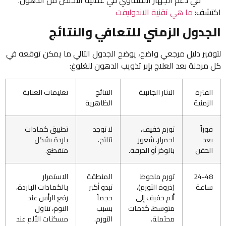
اكتشف:
ما هي تقنية الاندوليفت
الجدول الزمني للتعافي والنتائج
لتوفير دليل مرجعي واضح، يوضح الجدول التالي ما يمكن توقعه في
كل مرحلة بعد العلاج بإبر تذويب الدهون للغلوغ:
الفترة
الآثار الجانبية
النتائج
تعليمات العناية
الزمنية
الظاهرية
فوراً
تورم خفيف،
لا توجد
تطبيق كمادات
بعد
احمرار، شعور
نتائج.
باردة بشكل
الحقن
بالوخز أو الحرقة.
متقطع.
24-48
تورم ملحوظ
المنطقة
الاستمرار
ساعة
(ذروة التورم)،
تبدو أكبر
بالكمادات الباردة،
ألم خفيف إلى
حجماً
رفع الرأس عند
متوسط، كدمات
بسبب
النوم، تناول
محتملة.
التورم.
مسكنات الألم عند