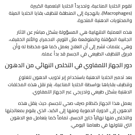
تقوم الخلايا المناعية، وتحديداً الخلايا البلعمية الكبيرة
(Macrophages)، بالهجرة إلى المنطقة لتنظيف بقايا الخلايا الميتة
والمحتويات الدهنية المتحررة.
هذه العملية الالتهابية هي المسؤولة بشكل مباشر عن الآثار
الجانبية المؤقتة والمتوقعة مثل التورم، الاحمرار، والألم الخفيف،
وهي علامات تشير إلى أن العلاج يعمل كما هو مخطط له وأن
فريق التنظيف الطبيعي في الجسم قد بدأ عمله.
دور الجهاز اللمفاوي في التخلص النهائي من الدهون
بعد تدمير الخلايا الدهنية باستخدام إبر تذويب الدهون للغلوغ
وتنظيف بقاياها بواسطة الخلايا المناعية، يتم نقل هذه المخلفات
الدهنية بشكل طبيعي وتدريجي عبر الجهاز اللمفاوي.
يعمل هذا الجهاز كنظام صرف صحي للجسم، حيث ينقل هذه
الدهون إلى الدورة الدموية ومنها إلى الكبد، الذي يقوم بمعالجتها
والتخلص منها نهائياً خارج الجسم، تماماً كما يتعامل مع الدهون
التي نتناولها في طعامنا اليومي.