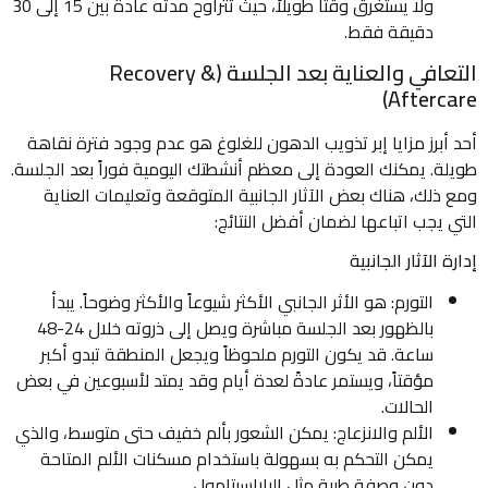
ولا يستغرق وقتاً طويلاً، حيث تتراوح مدته عادةً بين 15 إلى 30
دقيقة فقط.
التعافي والعناية بعد الجلسة (Recovery &
Aftercare)
أحد أبرز مزايا إبر تذويب الدهون للغلوغ هو عدم وجود فترة نقاهة
طويلة. يمكنك العودة إلى معظم أنشطتك اليومية فوراً بعد الجلسة.
ومع ذلك، هناك بعض الآثار الجانبية المتوقعة وتعليمات العناية
التي يجب اتباعها لضمان أفضل النتائج:
إدارة الآثار الجانبية
التورم: هو الأثر الجانبي الأكثر شيوعاً والأكثر وضوحاً. يبدأ
بالظهور بعد الجلسة مباشرة ويصل إلى ذروته خلال 24-48
ساعة. قد يكون التورم ملحوظاً ويجعل المنطقة تبدو أكبر
مؤقتاً، ويستمر عادةً لعدة أيام وقد يمتد لأسبوعين في بعض
الحالات.
الألم والانزعاج: يمكن الشعور بألم خفيف حتى متوسط، والذي
يمكن التحكم به بسهولة باستخدام مسكنات الألم المتاحة
دون وصفة طبية مثل الباراسيتامول.