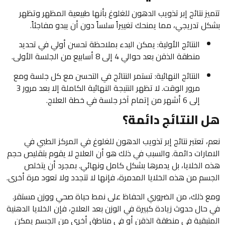
تتميز نتائج إبر تذويب الدهون للغلوغ بأنها طبيعية المظهر وتظهر
بشكل تدريجي، مما يمنحك تغييراً سلساً دون أن يبدو مفاجئاً.
النتائج الأولية: يمكن البدء بملاحظة تحسن أولي في تحديد
منطقة الذقن بعد حوالي 4 إلى 8 أسابيع من الجلسة الأولى.
النتائج النهائية: تستمر النتائج في التحسن مع كل جلسة ومع
مرور الوقت. لا تظهر النتيجة النهائية الكاملة إلا بعد مرور 3
إلى 6 أشهر من إتمام آخر جلسة في خطة العلاج.
هل النتائج دائمة؟
نعم، تعتبر نتائج إبر تذويب الدهون للغلوغ في المركز الطبي في
الامارات دائمة. والسبب في ذلك هو أن العلاج لا يقوم بتقليص حجم
هذه الخلايا، بل يدمرها بشكل كامل ونهائي. بمجرد أن يتخلص
الجسم من هذه الخلايا المدمرة، فإنها لا تتجدد ولا تعود مرة أخرى.
ومع ذلك، من الضروري الحفاظ على نمط حياة صحي ووزن مستقر.
في حال حدوث زيادة كبيرة في الوزن بعد العلاج، فإن الخلايا الدهنية
المتبقية في منطقة الذقن أو في مناطق أخرى من الجسم يمكن