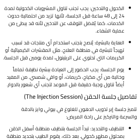
الكحول والتدخين: يجب تجنب تناول المشروبات الكحولية لمدة
24 إلى 48 ساعة قبل الجلسة، لأنها تزيد من احتمالية حدوث
الكدمات. كما يُفضل التوقف عن التدخين لأنه قد يبطئ من
عملية الشفاء.
العناية بالبشرة: يُنصح بتجنب استخدام أي منتجات قد تسبب
تهيجاً للبشرة في منطقة العلاج، مثل المقشرات الكيميائية أو
الكريمات التي تحتوي على الريتينول، لمدة يومين قبل الجلسة.
يوم الجلسة: يجب الحضور إلى العيادة ببشرة نظيفة تماماً
وخالية من أي مكياج، كريمات، أو واقي شمسي. من المفيد
أيضاً تناول وجبة خفيفة قبل الموعد لتجنب أي شعور بالدوار.
تفاصيل جلسة الحقن (The Injection Session)
تتميز جلسة إبر تذويب الدهون للغلوغ في بيوتي وايز بالدقة
والسرعة والتركيز على راحة المريض:
التنظيف والتحديد: تبدأ الجلسة بتنظيف منطقة أسفل الذقن
بمحلول مطهر كحولي. بعد ذلك، يقوم الطبيب بتحديد منطقة