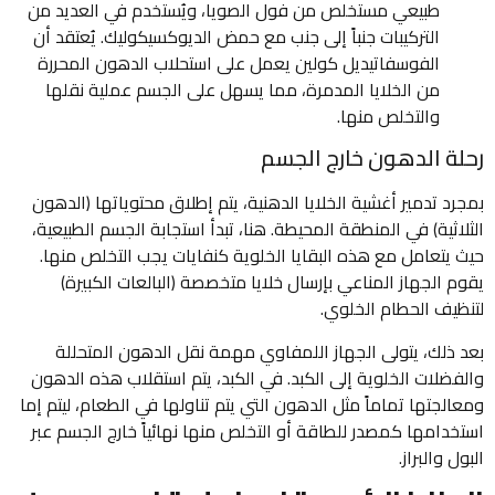
طبيعي مستخلص من فول الصويا، ويُستخدم في العديد من
التركيبات جنباً إلى جنب مع حمض الديوكسيكوليك. يُعتقد أن
الفوسفاتيديل كولين يعمل على استحلاب الدهون المحررة
من الخلايا المدمرة، مما يسهل على الجسم عملية نقلها
والتخلص منها.
رحلة الدهون خارج الجسم
بمجرد تدمير أغشية الخلايا الدهنية، يتم إطلاق محتوياتها (الدهون
الثلاثية) في المنطقة المحيطة. هنا، تبدأ استجابة الجسم الطبيعية،
حيث يتعامل مع هذه البقايا الخلوية كنفايات يجب التخلص منها.
يقوم الجهاز المناعي بإرسال خلايا متخصصة (البالعات الكبيرة)
لتنظيف الحطام الخلوي.
بعد ذلك، يتولى الجهاز اللمفاوي مهمة نقل الدهون المتحللة
والفضلات الخلوية إلى الكبد. في الكبد، يتم استقلاب هذه الدهون
ومعالجتها تماماً مثل الدهون التي يتم تناولها في الطعام، ليتم إما
استخدامها كمصدر للطاقة أو التخلص منها نهائياً خارج الجسم عبر
البول والبراز.