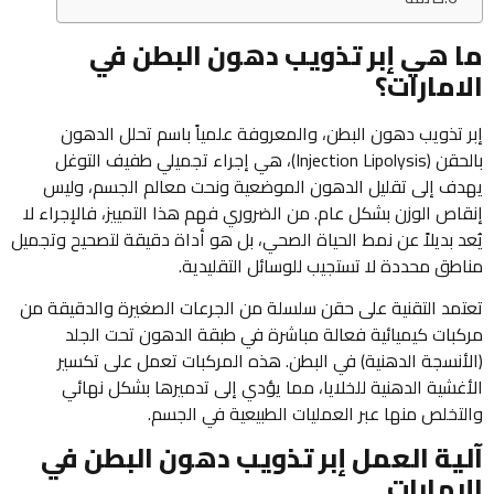
ما هي إبر تذويب دهون البطن في
الامارات؟
إبر تذويب دهون البطن، والمعروفة علمياً باسم تحلل الدهون
بالحقن (Injection Lipolysis)، هي إجراء تجميلي طفيف التوغل
يهدف إلى تقليل الدهون الموضعية ونحت معالم الجسم، وليس
إنقاص الوزن بشكل عام. من الضروري فهم هذا التمييز، فالإجراء لا
يُعد بديلاً عن نمط الحياة الصحي، بل هو أداة دقيقة لتصحيح وتجميل
مناطق محددة لا تستجيب للوسائل التقليدية.
تعتمد التقنية على حقن سلسلة من الجرعات الصغيرة والدقيقة من
مركبات كيميائية فعالة مباشرة في طبقة الدهون تحت الجلد
(الأنسجة الدهنية) في البطن. هذه المركبات تعمل على تكسير
الأغشية الدهنية للخلايا، مما يؤدي إلى تدميرها بشكل نهائي
والتخلص منها عبر العمليات الطبيعية في الجسم.
آلية العمل إبر تذويب دهون البطن في
الامارات