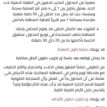
صغيرة من المحلول المذيب للدهون في الطبقة الدهنية تحت
الجلد، بعمق يتراوح بين 1 إلى 4 ملم. تتم العملية بسرعة
وسلاسة، حيث قد يصل عدد الحقن إلى 50 حقنة صغيرة
متباعدة بمسافة 1 سم تقريباً لتغطية المنطقة بالكامل.
الانتهاء: بعد اكتمال الحقن، قد يقوم المختص بتدليك
المنطقة بلطف للمساعدة في توزيع المحلول. تستغرق
الجلسة بأكملها ما بين 20 حتى 30 دقيقة.
قد يهمك:
عملية بالون المعدة
ما يمكن توقعه بعد جلسة إبر تذويب دهون البطن مباشرة
من الطبيعي تماماً الشعور ببعض الدفء، والاحمرار، والألم الخفيف،
مع ملاحظة تورم واضح في المنطقة المعالجة. هذه الأعراض هي
علامة على أن المحلول بدأ في العمل وأن الاستجابة الالتهابية
اللازمة لتدمير الخلايا الدهنية قد بدأت. هذه الآثار مؤقتة وتبدأ
بالتحسن خلال الأيام القليلة التالية.
قد يهمك:
إبر تذويب دهون الأرداف