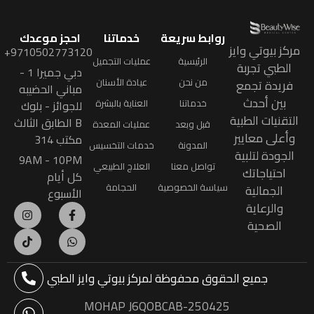
روابط سريعة
خدماتنا
احجز موعدك
مركز بيوتي وايز
9710502773120+
الرئيسية
عمليات التجميل
الطبي تجربة
دبي جميرا 1 -
من نحن
عيادة الأسنان
فريدة تجمع
مباني الحضيبه
بين أحدث
خدماتنا
العناية بالبشرة
للجوائز - بلوك
التقنيات الطبية
B الطابق الثالث
قبل وبعد
عمليات المعدة
وأعلى معايير
مكتب 314
المدونة
خدمات التخسيس
الجودة لتلبية
9AM - 10PM
تواصل معنا
العلاج الطبيعي
احتياجاتك
كل أيام
سياسة الخصوصية
الحجامة
الجمالية
الأسبوع
والرعاية
الصحية
جميع الحقوق محفوظة
لمركز بيوتي وايز الطبي
MOHAP J6QOBCAB-250425