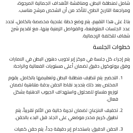
شامل لمنطقة البطن، ومناقشة الأهداف الجمالية المرجوة،
ومراجعة التاريخ الطبي للتأكد من أن الشخص مرشح مناسب.
بناءً على هذا التقييم، يتم وضع خطة علاجية مخصصة بالكامل، تحدد
عدد الجلسات المتوقعة، والفواصل الزمنية بينها، مع تقديم شرح
شفاف للتكلفة الإجمالية.
خطوات الجلسة
يتم إجراء كل جلسة في مركز إبر تذويب دهون البطن في الامارات
وفق بروتوكول دقيق لضمان أعلى مستويات الفعالية والراحة:
التحضير: يتم تنظيف منطقة البطن وتعقيمها بالكامل. يقوم
المختص بعد ذلك بتحديد نقاط الحقن بدقة متناهية لضمان
توزيع متساوٍ للمحلول واستهداف الجيوب الدهنية بشكل
فعال.
تخفيف الانزعاج: لضمان تجربة خالية من الألم تقريباً، يتم
تطبيق كريم مخدر موضعي على الجلد قبل البدء بالحقن.
الحقن الدقيق: باستخدام إبر دقيقة جداً، يتم حقن كميات