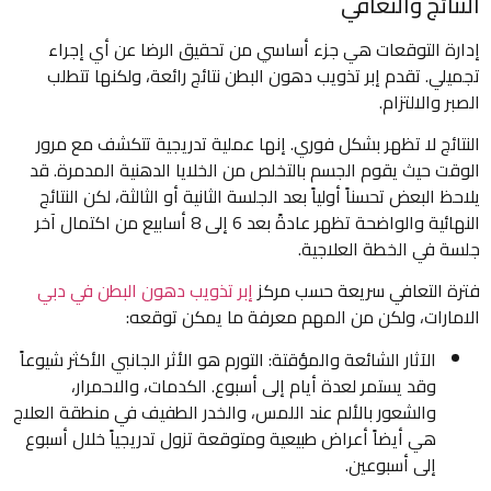
النتائج والتعافي
إدارة التوقعات هي جزء أساسي من تحقيق الرضا عن أي إجراء
تجميلي. تقدم إبر تذويب دهون البطن نتائج رائعة، ولكنها تتطلب
الصبر والالتزام.
النتائج لا تظهر بشكل فوري. إنها عملية تدريجية تتكشف مع مرور
الوقت حيث يقوم الجسم بالتخلص من الخلايا الدهنية المدمرة. قد
يلاحظ البعض تحسناً أولياً بعد الجلسة الثانية أو الثالثة، لكن النتائج
النهائية والواضحة تظهر عادةً بعد 6 إلى 8 أسابيع من اكتمال آخر
جلسة في الخطة العلاجية.
فترة التعافي سريعة حسب مركز
إبر تذويب دهون البطن في دبي
الامارات، ولكن من المهم معرفة ما يمكن توقعه:
الآثار الشائعة والمؤقتة: التورم هو الأثر الجانبي الأكثر شيوعاً
وقد يستمر لعدة أيام إلى أسبوع. الكدمات، والاحمرار،
والشعور بالألم عند اللمس، والخدر الطفيف في منطقة العلاج
هي أيضاً أعراض طبيعية ومتوقعة تزول تدريجياً خلال أسبوع
إلى أسبوعين.