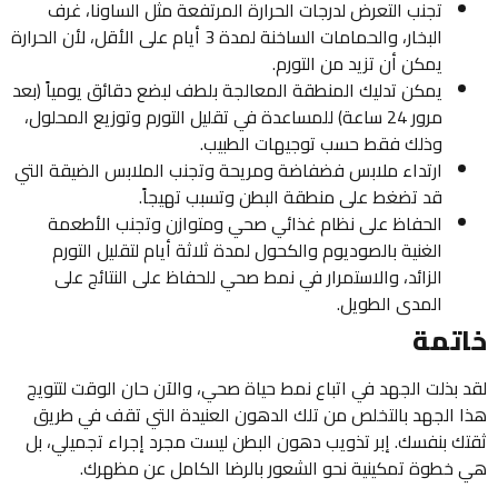
تجنب التعرض لدرجات الحرارة المرتفعة مثل الساونا، غرف
البخار، والحمامات الساخنة لمدة 3 أيام على الأقل، لأن الحرارة
يمكن أن تزيد من التورم.
يمكن تدليك المنطقة المعالجة بلطف لبضع دقائق يومياً (بعد
مرور 24 ساعة) للمساعدة في تقليل التورم وتوزيع المحلول،
وذلك فقط حسب توجيهات الطبيب.
ارتداء ملابس فضفاضة ومريحة وتجنب الملابس الضيقة التي
قد تضغط على منطقة البطن وتسبب تهيجاً.
الحفاظ على نظام غذائي صحي ومتوازن وتجنب الأطعمة
الغنية بالصوديوم والكحول لمدة ثلاثة أيام لتقليل التورم
الزائد، والاستمرار في نمط صحي للحفاظ على النتائج على
المدى الطويل.
خاتمة
لقد بذلت الجهد في اتباع نمط حياة صحي، والآن حان الوقت لتتويج
هذا الجهد بالتخلص من تلك الدهون العنيدة التي تقف في طريق
ثقتك بنفسك. إبر تذويب دهون البطن ليست مجرد إجراء تجميلي، بل
هي خطوة تمكينية نحو الشعور بالرضا الكامل عن مظهرك.