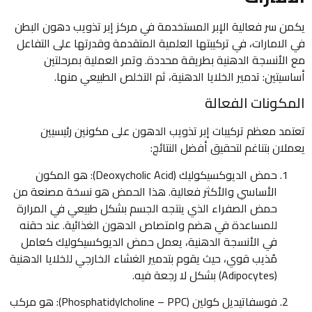
يكمن سر فعالية الإبر المستخدمة في مركز إبر تذويب دهون البطن
في الامارات، في تركيبتها العلمية المتقدمة وقدرتها على التفاعل
مع الأنسجة الدهنية بطريقة محددة. وتمر العملية بمرحلتين
أساسيتين: تدمير الخلايا الدهنية، ثم التخلص الطبيعي منها.
المكونات الفعالة
تعتمد معظم تركيبات إبر تذويب الدهون على مكونين رئيسيين
يعملان بتناغم لتحقيق أفضل النتائج:
حمض الديوكسيكوليك (Deoxycholic Acid): هو المكون
الأساسي والأكثر فعالية. هذا الحمض هو نسخة مصنعة من
حمض الصفراء الذي ينتجه الجسم بشكل طبيعي في المرارة
للمساعدة في هضم وامتصاص الدهون الغذائية. عند حقنه
في الأنسجة الدهنية، يعمل حمض الديوكسيكوليك كعامل
مُذيب قوي، حيث يقوم بتدمير الغشاء الخارجي للخلايا الدهنية
(Adipocytes) بشكل لا رجعة فيه.
فوسفاتيديل كولين (Phosphatidylcholine – PPC): هو مركب