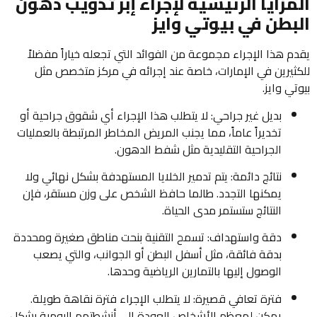
المزايا الرئيسية لإجراء إبر تذويب دهون
البطن في بيوتي وايز
يقدم هذا الإجراء مجموعة من الفوائد التي تجعله خياراً مفضلاً
للكثيرين في الإمارات، خاصة عند إجرائه في مركز متخصص مثل
بيوتي وايز.
بديل غير جراحي: لا يتطلب هذا الإجراء أي شقوق جراحية أو
تخديراً عاماً، مما يجنب المريض المخاطر المرتبطة بالعمليات
الجراحية التقليدية مثل شفط الدهون.
نتائج دائمة: يتم تدمير الخلايا المستهدفة بشكل نهائي ولا
يمكنها التجدد. طالما حافظ الشخص على وزن مستقر، فإن
النتائج ستستمر مدى الحياة.
دقة واستهداف: تسمح التقنية بنحت مناطق صغيرة ومحددة
بدقة فائقة، مثل أسفل البطن أو الجوانب، والتي يصعب
الوصول إليها بالتمارين الرياضية وحدها.
فترة تعافي قصيرة: لا يتطلب الإجراء فترة نقاهة طويلة.
يمكن لمعظم الأشخاص العودة إلى أنشطتهم اليومية بشكل