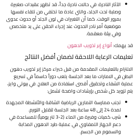
الآثار النادرة: في حالات نادرة جداً، قد تظهر عقيدات صغيرة
وصلبة تحت الجلد، والتي عادة ما تختفي من تلقاء نفسها
بمرور الوقت. كما أن التغيرات في لون الجلد أو حدوث عدوى
موضعية أمر نادر الحدوث عند إجراء الحقن على يد متخصص
وفي بيئة معقمة.
قد يهمك:
أنواع إبر تذويب الدهون
تعليمات الرعاية اللاحقة لضمان أفضل النتائج
الالتزام بالتعليمات المقدمة من قبل خبراء مركز إبر تذويب دهون
البطن في الامارات ما بعد الجلسة يلعب دوراً حاسماً في تسريع
عملية الشفاء وتحقيق أقصى استفادة من العلاج. في بيوتي وايز،
يتم تزويد كل شخص بإرشادات واضحة تشمل:
تجنب ممارسة التمارين الرياضية الشاقة والأنشطة المجهدة
لمدة 24 إلى 48 ساعة بعد الجلسة لتقليل التورم.
شرب كميات وفيرة من الماء (2-3 لتر يومياً) للمساعدة في
دعم الجهاز اللمفاوي في عملية طرد الدهون المذابة
والسموم من الجسم.