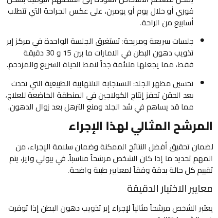
فوري أو خلال يوم أو يومين، على عكس الجراحة التي تتطلب
أسابيع من الراحة.
جلسات سريعة ومريحة: تستغرق الجلسة الواحدة في مركز إبر
تذويب دهون البطن في الامارات ما بين 15 و 30 دقيقة
فقط، مما يجعلها ملائمة جداً لنمط الحياة السريع والمزدحم.
تحسين مظهر الجلد: الاستجابة الالتهابية الطبيعية التي تحدث
بعد الحقن تحفز إنتاج الكولاجين في المنطقة الخاضعة للعلاج،
مما قد يساهم في شد الجلد ومنع الترهل بعد زوال الدهون.
المرشح المثالي لهذا الإجراء
لضمان تحقيق أفضل النتائج الممكنة وضمان سلامة الإجراء، من
المهم تحديد ما إذا كان الشخص مرشحاً مناسباً. في بيوتي وايز، يتم
تقييم كل حالة بدقة وفقاً لمعايير طبية واضحة.
معايير الاختيار الدقيقة
يعتبر الشخص مرشحاً مثالياً لإجراء إبر تذويب دهون البطن إذا توفرت