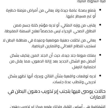
فيه الشروط التالية:
يتمتع بصحة عامة جيدة ولا يعاني من أمراض مزمنة خطيرة
أو غير مسيطر عليها.
يقترب من وزنه المثالي، أو لديه مؤشر كتلة جسم ضمن
النطاق الصحي. الإجراء ليس مخصصاً لعلاج السمنة المفرطة.
يعاني من تكتلات دهنية موضعية وعنيدة في منطقة البطن لا
تستجيب للنظام الغذائي والتمارين الرياضية.
يمتلك مرونة جلد جيدة، حيث أن الجلد المرن يتكيف بشكل
أفضل مع الشكل الجديد بعد إزالة الدهون، مما يقلل من
احتمالية الترهل.
لديه توقعات واقعية بشأن النتائج، ويدرك أنها تظهر بشكل
تدريجي وتتطلب عدة جلسات.
حالات يوصى فيها بتجنب إبر تذويب دهون البطن في
الامارات
الشفافية هي أساس الثقة، ولذلك يقوم مركز إبر تذويب دهون