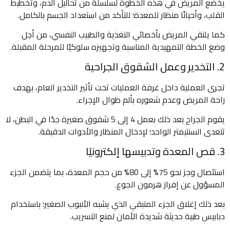
يخضع المريض في هذه الخطوة لسلسلة من تحاليل الدم، وتخطيط
القلب، وأحيانًا منظار للمعدة؛ للتأكد من استعداد الجسم بالكامل.
كما يلتقي المريض بأخصائي التغذية والطبيب النفسي، من أجل
وضع الخطة التمهيدية المناسبة وتجهيزه سلوكيًا للمرحلة المقبلة.
2. التخدير وعمل الشقوق الجراحية
تجرى العملية داخل غرفة العمليات تحت تأثير التخدير العام، بهدف
راحة المريض وعدم شعوره بألم طوال الإجراء.
يقوم الجراح بعد ذلك بعمل 4 إلى 5 شقوق صغيرة جدًا في البطن، لا
تتعدى السنتيمتر الواحد؛ لإدخال المنظار والأدوات الدقيقة.
3. قص المعدة وتدبيسها إلكترونيًا
استئصال وجز نحو 75% إلى 80% من حجم المعدة، بما يتضمن الجزء
المسؤول عن إفراز هرمون الجوع.
بعد ذلك إغلاق الجزء المتبقي الذي يشبه الأنبوب الصغير؛ باستخدام
دبابيس طبية حديثة شديدة الأمان لمنع التسريب.