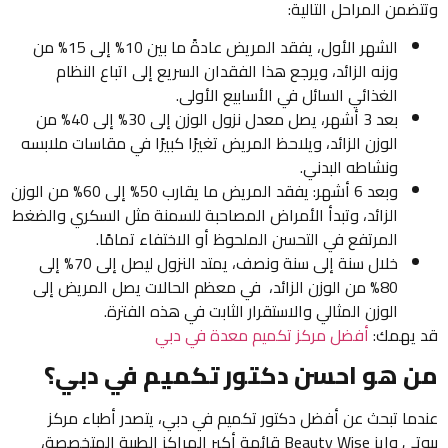
وتتضمن المراحل التالية:
الشهر الأول، يفقد المريض عادةً ما بين 10% إلى 15% من
وزنه الزائد، ويرجع هذا الفقدان السريع إلى اتباع النظام
الغذائي السائل في الأسابيع الأولى.
بعد 3 أشهر، يصل معدل نزول الوزن إلى 30% إلى 40% من
الوزن الزائد، ويلاحظ المريض تغيرًا كبيرًا في مقاسات ملابسه
ونشاطه البدني.
وبعد 6 أشهر: يفقد المريض ما يقارب 50% إلى 60% من الوزن
الزائد، وتبدأ الأمراض المصاحبة للسمنة مثل السكري والضغط
المرتفع في التحسن الملحوظ أو الاختفاء تمامًا.
خلال سنة إلى سنة ونصف، يمتد النزول ليصل إلى 70% إلى
80% من الوزن الزائد، في معظم الحالات يصل المريض إلى
الوزن المثالي والاستقرار الثابت في هذه الفترة.
قد يهمك:
أفضل مركز تكميم معدة في دبي
من هو احسن دكتور تكميم في دبي؟
عندما تبحث عن أفضل دكتور تكميم في دبي، يتصدر أطباء مركز
بيوتي وايز Beauty Wise قائمة أكبر المراكز الطبية المتخصصة،