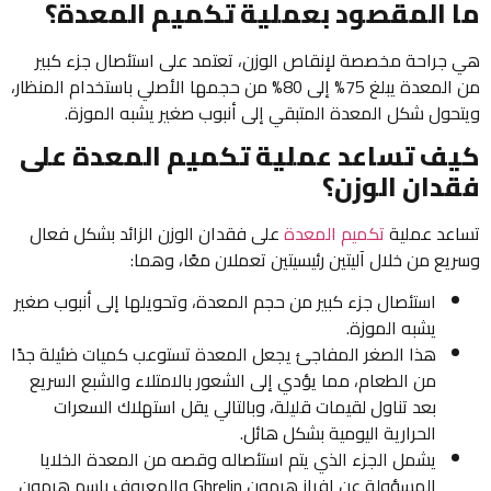
ما المقصود بعملية تكميم المعدة؟
هي جراحة مخصصة لإنقاص الوزن، تعتمد على استئصال جزء كبير
من المعدة يبلغ 75% إلى 80% من حجمها الأصلي باستخدام المنظار،
ويتحول شكل المعدة المتبقي إلى أنبوب صغير يشبه الموزة.
كيف تساعد عملية تكميم المعدة على
فقدان الوزن؟
تساعد عملية
تكميم المعدة
على فقدان الوزن الزائد بشكل فعال
وسريع من خلال آليتين رئيسيتين تعملان معًا، وهما:
استئصال جزء كبير من حجم المعدة، وتحويلها إلى أنبوب صغير
يشبه الموزة.
هذا الصغر المفاجئ يجعل المعدة تستوعب كميات ضئيلة جدًا
من الطعام، مما يؤدي إلى الشعور بالامتلاء والشبع السريع
بعد تناول لقيمات قليلة، وبالتالي يقل استهلاك السعرات
الحرارية اليومية بشكل هائل.
يشمل الجزء الذي يتم استئصاله وقصه من المعدة الخلايا
المسؤولة عن إفراز هرمون Ghrelin والمعروف باسم هرمون