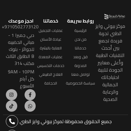
روابط سريعة
خدماتنا
احجز موعدك
مركز بيوتي وايز
9710502773120+
الرئيسية
عمليات التجميل
الطبي تجربة
دبي جميرا 1 -
من نحن
عيادة الأسنان
فريدة تجمع
مباني الحضيبه
بين أحدث
خدماتنا
العناية بالبشرة
للجوائز - بلوك
التقنيات الطبية
B الطابق الثالث
قبل وبعد
عمليات المعدة
وأعلى معايير
مكتب 314
المدونة
خدمات التخسيس
الجودة لتلبية
9AM - 10PM
تواصل معنا
العلاج الطبيعي
احتياجاتك
كل أيام
سياسة الخصوصية
الحجامة
الجمالية
الأسبوع
والرعاية
الصحية
جميع الحقوق محفوظة
لمركز بيوتي وايز الطبي