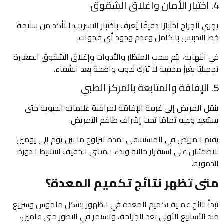
4. اختبار الأمان واغلاق الشقوق
يجري الجراح اختبارًا دقيقًا يُعرف باختبار التسريب؛ للتأكد من سلامة
خط التدبيس بالكامل وعدم وجود أي فجوات.
في النهاية، يتم سحب المنظار والأدوات وإغلاق الشقوق الصغيرة
تجميليًا بغرز مخفية لا تترك ندوب واضحة بعد الشفاء.
5. الإفاقة والمتابعة بالمركز الطبي
ينقل المريض إلى غرفة الإفاقة لمراقبة علاماته الحيوية حتى
يستعيد وعيه تمامًا تحت إشراف طاقم التمريض.
يقيم المريض في المستشفى لمدة تتراوح ما بين يوم إلى يومين
للاطمئنان على استقرار حالته وبدء المشي الخفيف لتنشيط الدورة
الدموية.
متى تظهر نتائج تكميم المعدة؟
تبدأ نتائج عملية تكميم المعدة في الظهور بشكل ملموس وسريع
منذ الأسابيع الأولى بعد الجراحة، وتستمر في التطور حتى عامين،