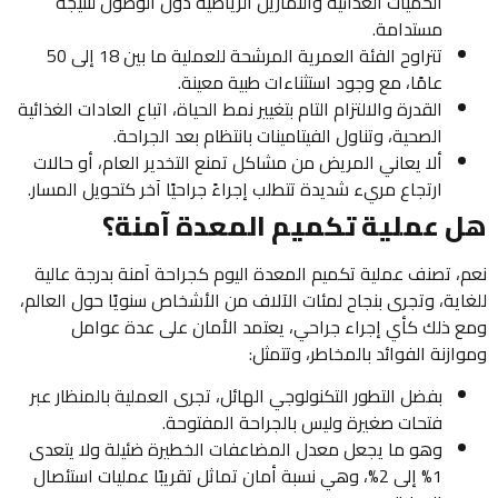
الحميات الغذائية والتمارين الرياضية دون الوصول لنتيجة
مستدامة.
تتراوح الفئة العمرية المرشحة للعملية ما بين 18 إلى 50
عامًا، مع وجود استثناءات طبية معينة.
القدرة والالتزام التام بتغيير نمط الحياة، اتباع العادات الغذائية
الصحية، وتناول الفيتامينات بانتظام بعد الجراحة.
ألا يعاني المريض من مشاكل تمنع التخدير العام، أو حالات
ارتجاع مريء شديدة تتطلب إجراءً جراحيًا آخر كتحويل المسار.
هل عملية تكميم المعدة آمنة؟
نعم، تصنف عملية تكميم المعدة اليوم كجراحة آمنة بدرجة عالية
للغاية، وتجرى بنجاح لمئات الآلاف من الأشخاص سنويًا حول العالم،
ومع ذلك كأي إجراء جراحي، يعتمد الأمان على عدة عوامل
وموازنة الفوائد بالمخاطر، وتتمثل:
بفضل التطور التكنولوجي الهائل، تجرى العملية بالمنظار عبر
فتحات صغيرة وليس بالجراحة المفتوحة.
وهو ما يجعل معدل المضاعفات الخطيرة ضئيلة ولا يتعدى
1% إلى 2%، وهي نسبة أمان تماثل تقريبًا عمليات استئصال