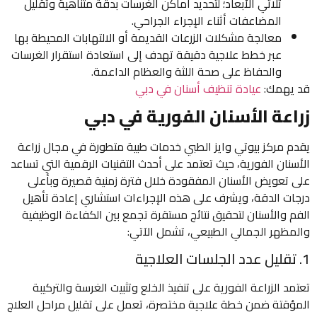
ثلاثي الأبعاد؛ لتحديد أماكن الغرسات بدقة متناهية وتقليل
المضاعفات أثناء الإجراء الجراحي.
معالجة مشكلات الزرعات القديمة أو الالتهابات المحيطة بها
عبر خطط علاجية دقيقة تهدف إلى استعادة استقرار الغرسات
والحفاظ على صحة اللثة والعظام الداعمة.
قد يهمك:
عيادة تنظيف أسنان في دبي
زراعة الأسنان الفورية في دبي
يقدم مركز بيوتي وايز الطبي خدمات طبية متطورة في مجال زراعة
الأسنان الفورية، حيث تعتمد على أحدث التقنيات الرقمية التي تساعد
على تعويض الأسنان المفقودة خلال فترة زمنية قصيرة وبأعلى
درجات الدقة، ويشرف على هذه الإجراءات استشاري إعادة تأهيل
الفم والأسنان لتحقيق نتائج مستقرة تجمع بين الكفاءة الوظيفية
والمظهر الجمالي الطبيعي، تشمل الآتي:
1. تقليل عدد الجلسات العلاجية
تعتمد الزراعة الفورية على تنفيذ الخلع وتثبيت الغرسة والتركيبة
المؤقتة ضمن خطة علاجية مختصرة، تعمل على تقليل مراحل العلاج