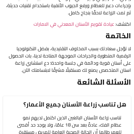
بإجراءات دعم للعظام ورفع الجيوب الأنفية باستخدام تقنيات حديثة،
ثم تمت الزراعة لاحقًا بنجاح كامل.
اكتشف:
عيادة تقويم الأسنان المعدني في الامارات
الخاتمة
لا تؤجل سعادتك بسبب المخاوف التقليدية، بفضل التكنولوجيا
الرقمية المتطورة والجراحات الموجهة المتاحة لدينا، بات الحصول
على أسنان قوية ودائمة في جلسة واحدة؛ دع استشاري زراعة
اسنان المتخصص يصنع لك مستقبلًا مشرقًا لابتسامتك الآن.
الأسئلة الشائعة
هل تناسب زراعة الأسنان جميع الأعمار؟
تناسب زراعة الأسنان البالغين الذين اكتمل لديهم نمو
عظام الفك، عادةً بعد سن 18 عامًا، ولا يوجد حد أقصى
للعمر طالما أن الحالة الصحية العامة للمريض مستقرة