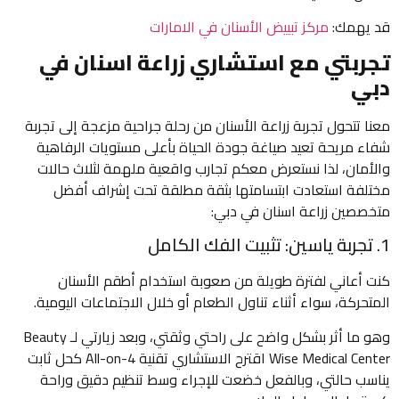
قد يهمك:
مركز تبييض الأسنان في الامارات
تجربتي مع استشاري زراعة اسنان​ في
دبي
معنا تتحول تجربة زراعة الأسنان من رحلة جراحية مزعجة إلى تجربة
شفاء مريحة تعيد صياغة جودة الحياة بأعلى مستويات الرفاهية
والأمان، لذا نستعرض معكم تجارب واقعية ملهمة لثلاث حالات
مختلفة استعادت ابتسامتها بثقة مطلقة تحت إشراف أفضل
متخصصين زراعة اسنان​ في دبي:
1. تجربة ياسين: تثبيت الفك الكامل
كنت أعاني لفترة طويلة من صعوبة استخدام أطقم الأسنان
المتحركة، سواء أثناء تناول الطعام أو خلال الاجتماعات اليومية.
وهو ما أثر بشكل واضح على راحتي وثقتي، وبعد زيارتي لـ Beauty
Wise Medical Center اقترح الاستشاري تقنية All-on-4 كحل ثابت
يناسب حالتي، وبالفعل خضعت للإجراء وسط تنظيم دقيق وراحة