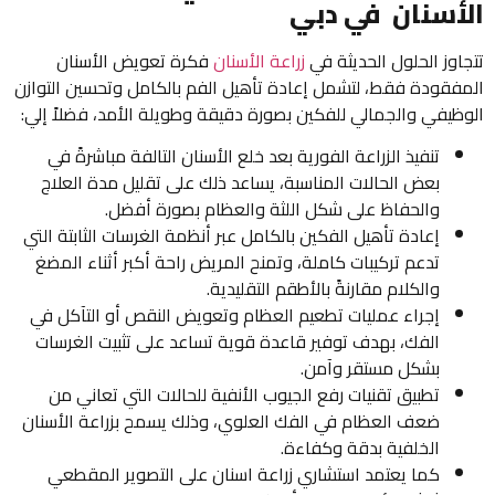
الأسنان في دبي
تتجاوز الحلول الحديثة في
زراعة الأسنان
فكرة تعويض الأسنان
المفقودة فقط، لتشمل إعادة تأهيل الفم بالكامل وتحسين التوازن
الوظيفي والجمالي للفكين بصورة دقيقة وطويلة الأمد، فضلاً إلي:
تنفيذ الزراعة الفورية بعد خلع الأسنان التالفة مباشرةً في
بعض الحالات المناسبة، يساعد ذلك على تقليل مدة العلاج
والحفاظ على شكل اللثة والعظام بصورة أفضل.
إعادة تأهيل الفكين بالكامل عبر أنظمة الغرسات الثابتة التي
تدعم تركيبات كاملة، وتمنح المريض راحة أكبر أثناء المضغ
والكلام مقارنةً بالأطقم التقليدية.
إجراء عمليات تطعيم العظام وتعويض النقص أو التآكل في
الفك، بهدف توفير قاعدة قوية تساعد على تثبيت الغرسات
بشكل مستقر وآمن.
تطبيق تقنيات رفع الجيوب الأنفية للحالات التي تعاني من
ضعف العظام في الفك العلوي، وذلك يسمح بزراعة الأسنان
الخلفية بدقة وكفاءة.
كما يعتمد استشاري زراعة اسنان​ على التصوير المقطعي