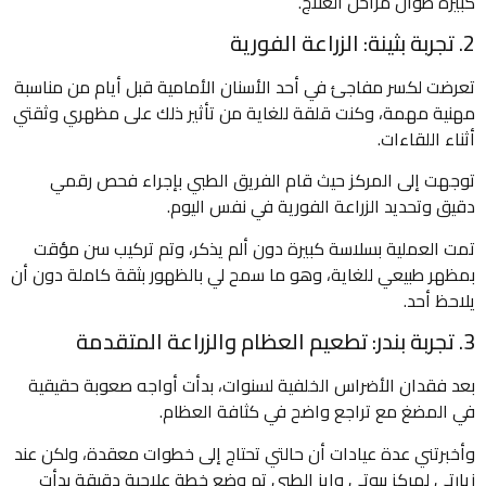
كبيرة طوال مراحل العلاج.
2. تجربة بثينة: الزراعة الفورية
تعرضت لكسر مفاجئ في أحد الأسنان الأمامية قبل أيام من مناسبة
مهنية مهمة، وكنت قلقة للغاية من تأثير ذلك على مظهري وثقتي
أثناء اللقاءات.
توجهت إلى المركز حيث قام الفريق الطبي بإجراء فحص رقمي
دقيق وتحديد الزراعة الفورية في نفس اليوم.
تمت العملية بسلاسة كبيرة دون ألم يذكر، وتم تركيب سن مؤقت
بمظهر طبيعي للغاية، وهو ما سمح لي بالظهور بثقة كاملة دون أن
يلاحظ أحد.
3. تجربة بندر: تطعيم العظام والزراعة المتقدمة
بعد فقدان الأضراس الخلفية لسنوات، بدأت أواجه صعوبة حقيقية
في المضغ مع تراجع واضح في كثافة العظام.
وأخبرتني عدة عيادات أن حالتي تحتاج إلى خطوات معقدة، ولكن عند
زيارتي لمركز بيوتي وايز الطبي تم وضع خطة علاجية دقيقة بدأت