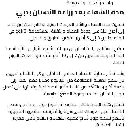
واستمرارها لسنوات بعيدة.
مدة الشفاء بعد زراعة الأسنان بدبي
تتفاوت مدة الشفاء والتئام الغرسات السنية بعظام الفك من حالة
إلى أخرى بناءً على جودة العظام والتقنية المستخدمة، تتراوح في
المتوسط بين 3 إلى 6 أشهر للفكين العلوي والسفلي.
يوضح استشاري زراعة اسنان​ أن مرحلة الشفاء الأولي والتئام أنسجة
اللثة الخارجية تستغرق من 7 إلى 10 أيام فقط يزول بعدها التورم
تمامًا.
بينما تحتاج عملية الاندماج العظمي الداخلي، وهي الالتحام الحيوي
بين سطح الغرسة المصنوعة من التيتانيوم وخلايا عظم الفك، إلى
بضعة أشهر، والتأكد من ثبات الجذور الاصطناعية وقدرتها على تحمل
تيجان الأسنان الدائمة وقوة المضغ الطبيعية.
تتقلص هذه المدة بشكل ملحوظ في مركز بيوتي وايز دبي؛ بفضل
الاعتماد على الغرسات السويسرية والأمريكية المتطورة المجهزة
بأسطح نشطة حيويًا تُسرع عملية الشفاء و الالتئام بأعلى معايير
الأمان العالمية.