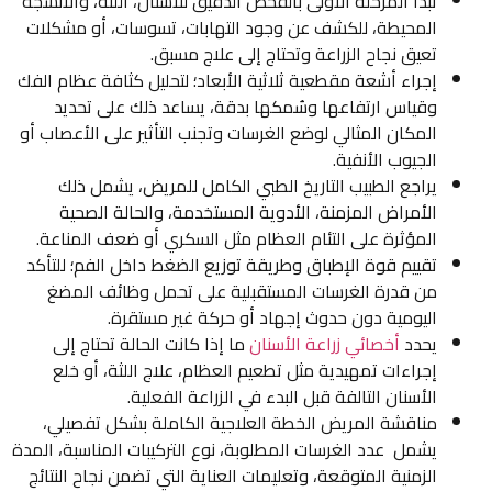
تبدأ المرحلة الأولى بالفحص الدقيق للأسنان، اللثة، والأنسجة
المحيطة، للكشف عن وجود التهابات، تسوسات، أو مشكلات
تعيق نجاح الزراعة وتحتاج إلى علاج مسبق.
إجراء أشعة مقطعية ثلاثية الأبعاد؛ لتحليل كثافة عظام الفك
وقياس ارتفاعها وسُمكها بدقة، يساعد ذلك على تحديد
المكان المثالي لوضع الغرسات وتجنب التأثير على الأعصاب أو
الجيوب الأنفية.
يراجع الطبيب التاريخ الطبي الكامل للمريض، يشمل ذلك
الأمراض المزمنة، الأدوية المستخدمة، والحالة الصحية
المؤثرة على التئام العظام مثل السكري أو ضعف المناعة.
تقييم قوة الإطباق وطريقة توزيع الضغط داخل الفم؛ للتأكد
من قدرة الغرسات المستقبلية على تحمل وظائف المضغ
اليومية دون حدوث إجهاد أو حركة غير مستقرة.
يحدد
أخصائي زراعة الأسنان
ما إذا كانت الحالة تحتاج إلى
إجراءات تمهيدية مثل تطعيم العظام، علاج اللثة، أو خلع
الأسنان التالفة قبل البدء في الزراعة الفعلية.
مناقشة المريض الخطة العلاجية الكاملة بشكل تفصيلي،
يشمل عدد الغرسات المطلوبة، نوع التركيبات المناسبة، المدة
الزمنية المتوقعة، وتعليمات العناية التي تضمن نجاح النتائج