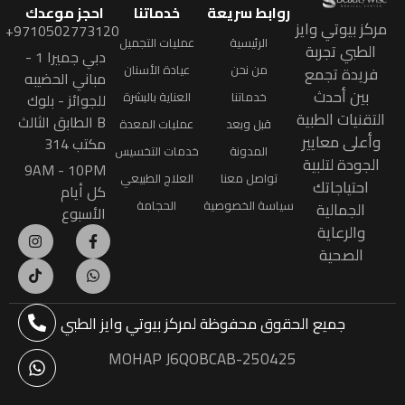
روابط سريعة
خدماتنا
احجز موعدك
مركز بيوتي وايز
9710502773120+
الرئيسية
عمليات التجميل
الطبي تجربة
دبي جميرا 1 -
من نحن
عيادة الأسنان
فريدة تجمع
مباني الحضيبه
بين أحدث
خدماتنا
العناية بالبشرة
للجوائز - بلوك
التقنيات الطبية
B الطابق الثالث
قبل وبعد
عمليات المعدة
وأعلى معايير
مكتب 314
المدونة
خدمات التخسيس
الجودة لتلبية
9AM - 10PM
تواصل معنا
العلاج الطبيعي
احتياجاتك
كل أيام
سياسة الخصوصية
الحجامة
الجمالية
الأسبوع
والرعاية
الصحية
جميع الحقوق محفوظة
لمركز بيوتي وايز الطبي
MOHAP J6QOBCAB-250425