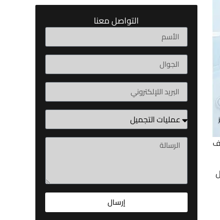
التواصل معنا
لف
ل
إرسال