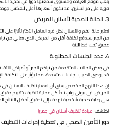
يلعب موقع العيادة ومستوى سمعتها دورًا في تحديد الأسعا
قوية على مر السنين، قد تكون أسعارها أعلى لتعكس جودة خد
3. الحالة الصحية لأسنان المريض
تعتبر حالة الفم والأسنان لكل فرد العامل الأكثر تأثيرًا على
من الجير سيدفع تكلفة أقل من المريض الذي يعاني من تراكم
عميق تحت خط اللثة.
4. عدد الجلسات المطلوبة
في بعض الحالات المتقدمة من تراكم الجير أو أمراض اللثة، 
قد يوصي الطبيب بجلسات متعددة، مما يؤثر على التكلفة الإج
إن هذا النهج المخصص يعني أن اسعار تنظيف الاسنان في د
للمريض. في بيوتي وايز، تبدأ كل عملية تنظيف بتقييم دقي
هي رعاية صحية شخصية تهدف إلى تحقيق أفضل النتائج الم
اكتشف:
عيادة تنظيف أسنان في جميرا
دور التأمين الصحي في تغطية إجراءات التنظيف