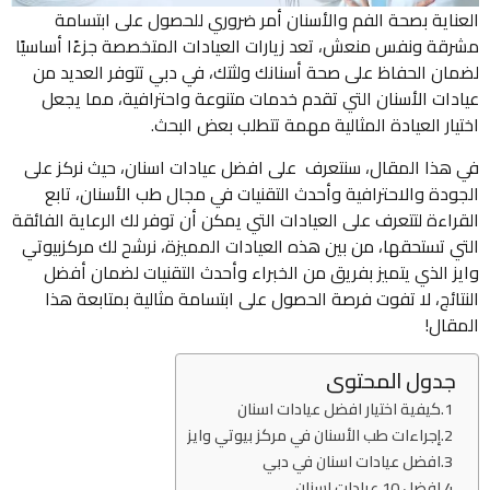
العناية بصحة الفم والأسنان أمر ضروري للحصول على ابتسامة
مشرقة ونفس منعش، تعد زيارات العيادات المتخصصة جزءًا أساسيًا
لضمان الحفاظ على صحة أسنانك ولثتك، في دبي تتوفر العديد من
عيادات الأسنان التي تقدم خدمات متنوعة واحترافية، مما يجعل
اختيار العيادة المثالية مهمة تتطلب بعض البحث.
في هذا المقال، سنتعرف على افضل عيادات اسنان، حيث نركز على
الجودة والاحترافية وأحدث التقنيات في مجال طب الأسنان، تابع
القراءة لتتعرف على العيادات التي يمكن أن توفر لك الرعاية الفائقة
التي تستحقها، من بين هذه العيادات المميزة، نرشح لك مركزبيوتي
وايز الذي يتميز بفريق من الخبراء وأحدث التقنيات لضمان أفضل
النتائج، لا تفوت فرصة الحصول على ابتسامة مثالية بمتابعة هذا
المقال!
جدول المحتوى
كيفية اختيار افضل عيادات اسنان
إجراءات طب الأسنان في مركز بيوتي وايز
افضل عيادات اسنان في دبي
افضل 10 عيادات اسنان