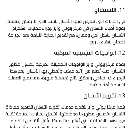
11. الاستخراج
في الحالات التي تتعرض فيها الأسنان للتلف الذي لا يمكن إصلاحه،
يقوم أطباء الأسنان في مركز بيوتي وايز بإجراء عمليات استخراج
الأسنان بشكل آمن وفعال، مع تقديم الرعاية اللازمة بعد الجراحة
لضمان شفاء سريع.
12. الواجهات التجميلية المركبة
يقدم مركز بيوتي وايز الواجهات التجميلية المركبة لتحسين مظهر
الأسنان، حيث تُصنع من راتنج مركب وتُغطي بها الأسنان. يعد هذا
الإجراء غير جراحي ويحقق نتائج تجميلية مبهرة، مما يمنح العملاء
ابتسامة أكثر جاذبية.
13. تقويم الأسنان
يتميز مركز بيوتي وايز بتقديم خدمات تقويم الأسنان لتصحيح محاذاة
الأسنان وتحسين مظهرها ووظيفتها، تشمل الخيارات المتاحة تقنية
Invisalign الشفافة التي تُعتبر بديلاً مريحًا وأقل ألمًا من التقويم
التقليدي، مما يساعد العملاء على تحقيق الابتسامة المثالية بأقل