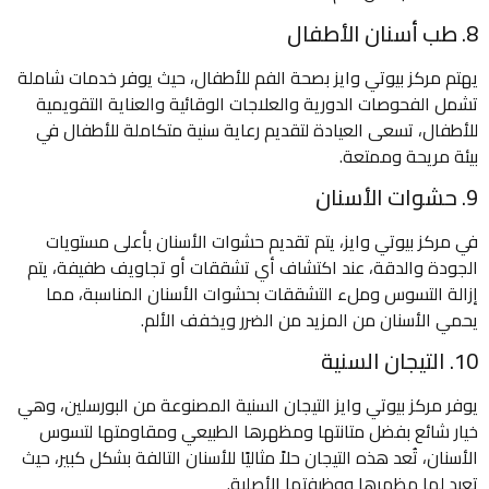
8. طب أسنان الأطفال
يهتم مركز بيوتي وايز بصحة الفم للأطفال، حيث يوفر خدمات شاملة
تشمل الفحوصات الدورية والعلاجات الوقائية والعناية التقويمية
للأطفال، تسعى العيادة لتقديم رعاية سنية متكاملة للأطفال في
بيئة مريحة وممتعة.
9. حشوات الأسنان
في مركز بيوتي وايز، يتم تقديم حشوات الأسنان بأعلى مستويات
الجودة والدقة، عند اكتشاف أي تشققات أو تجاويف طفيفة، يتم
إزالة التسوس وملء التشققات بحشوات الأسنان المناسبة، مما
يحمي الأسنان من المزيد من الضرر ويخفف الألم.
10. التيجان السنية
يوفر مركز بيوتي وايز التيجان السنية المصنوعة من البورسلين، وهي
خيار شائع بفضل متانتها ومظهرها الطبيعي ومقاومتها لتسوس
الأسنان، تُعد هذه التيجان حلاً مثاليًا للأسنان التالفة بشكل كبير، حيث
تعيد لها مظهرها ووظيفتها الأصلية.