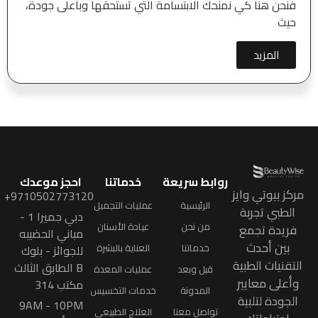
فنحن هنا كي نمنحك الابتسامة التي تستحقها وبأعلى جودة،
حيث
المزيد
روابط سريعة
خدماتنا
احجز موعدك
مركز بيوتي وايز
9710502773120+
الرئيسية
عمليات التجميل
الطبي تجربة
دبي جميرا 1 -
من نحن
عيادة الأسنان
فريدة تجمع
مباني الحضيبه
بين أحدث
خدماتنا
العناية بالبشرة
للجوائز - بلوك
التقنيات الطبية
B الطابق الثالث
قبل وبعد
عمليات المعدة
وأعلى معايير
مكتب 314
المدونة
خدمات التخسيس
الجودة لتلبية
9AM - 10PM
تواصل معنا
العلاج الطبيعي