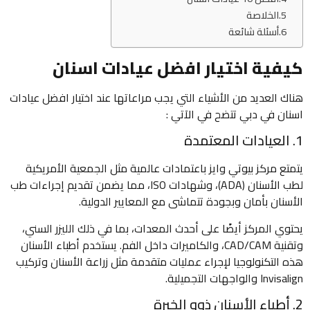
الخلاصة
أسئلة شائعة
كيفية اختيار افضل عيادات اسنان
هناك العديد من الأشياء التي يجب مراعاتها عند اختيار افضل عيادات
اسنان في دبي تتضح في الآتي :
1. العيادات المعتمدة
يتمتع مركز بيوتي وايز باعتمادات عالمية مثل الجمعية الأمريكية
لطب الأسنان (ADA)، وشهادات ISO، مما يضمن تقديم إجراءات طب
الأسنان بأمان وبجودة تتماشى مع المعايير الدولية.
يحتوي المركز أيضًا على أحدث المعدات، بما في ذلك الليزر السني،
وتقنية CAD/CAM، والكاميرات داخل الفم. يستخدم أطباء الأسنان
هذه التكنولوجيا لإجراء عمليات متقدمة مثل زراعة الأسنان وتركيب
Invisalign والواجهات التجميلية.
2. أطباء الأسنان ذوو الخبرة