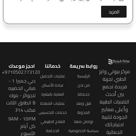
المزيد
روابط سريعة
خدماتنا
احجز موعدك
مركز بيوتي وايز
9710502773120+
الرئيسية
عمليات التجميل
الطبي تجربة
دبي جميرا 1 -
من نحن
عيادة الأسنان
فريدة تجمع
مباني الحضيبه
بين أحدث
خدماتنا
العناية بالبشرة
للجوائز - بلوك
التقنيات الطبية
B الطابق الثالث
قبل وبعد
عمليات المعدة
وأعلى معايير
مكتب 314
المدونة
خدمات التخسيس
الجودة لتلبية
9AM - 10PM
تواصل معنا
العلاج الطبيعي
احتياجاتك
كل أيام
سياسة الخصوصية
الحجامة
الجمالية
الأسبوع