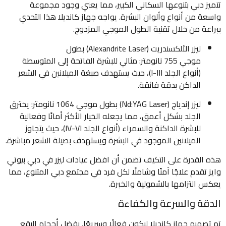
تتميز دبي بتنوعها السكاني الكبير، مما يعني وجود مجموعة
واسعة من أنواع وألوان البشرة. يواجه جهاز كانديلا هذا التحدي
ببراعة من خلال تقنية الطول الموجي المزدوج.
ليزر الألكسندريت (Alexandrite Laser) بطول
موجي 755 نانومتر: مثالي للبشرة الفاتحة إلى المتوسطة
(أنواع الجلد I-III)، حيث يستهدف صبغة الميلانين في الشعر
الداكن بدقة فائقة.
ليزر إندياج (Nd:YAG Laser) بطول موجي 1064 نانومتر: يخترق
الجلد بشكل أعمق، مما يجعله الخيار الأكثر أمانًا وفعالية
للبشرة الداكنة والسمراء (أنواع الجلد IV-VI)، حيث يتجاوز
الميلانين الموجود في البشرة ويستهدف بصيلة الشعر مباشرة.
هذه القدرة على التكيف تضمن أن افضل عيادات ليزر في دبي بيوتي
وايز تقدم علاجًا آمنًا وشاملًا لكل فرد في مجتمع دبي المتنوع، مما
يعكس التزامها بالشمولية والخبرة.
الدقة والسرعة والكفاءة
تم تصميم جهاز كانديلا ليكون فعالًا وسريعًا. بفضل أحجام البقع