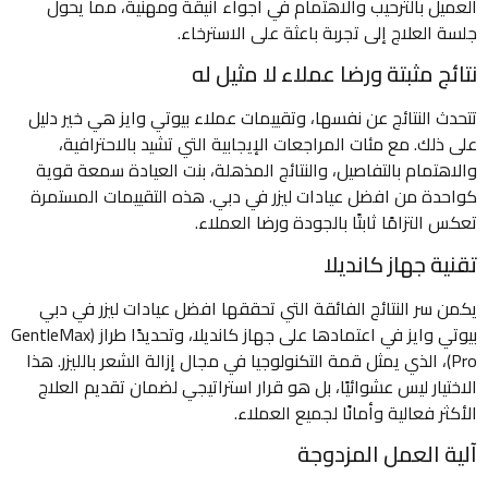
العميل بالترحيب والاهتمام في أجواء أنيقة ومهنية، مما يحول
جلسة العلاج إلى تجربة باعثة على الاسترخاء.
نتائج مثبتة ورضا عملاء لا مثيل له
تتحدث النتائج عن نفسها، وتقييمات عملاء بيوتي وايز هي خير دليل
على ذلك. مع مئات المراجعات الإيجابية التي تشيد بالاحترافية،
والاهتمام بالتفاصيل، والنتائج المذهلة، بنت العيادة سمعة قوية
كواحدة من افضل عيادات ليزر في دبي. هذه التقييمات المستمرة
تعكس التزامًا ثابتًا بالجودة ورضا العملاء.
تقنية جهاز كانديلا
يكمن سر النتائج الفائقة التي تحققها افضل عيادات ليزر في دبي
بيوتي وايز في اعتمادها على جهاز كانديلا، وتحديدًا طراز (GentleMax
Pro)، الذي يمثل قمة التكنولوجيا في مجال إزالة الشعر بالليزر. هذا
الاختيار ليس عشوائيًا، بل هو قرار استراتيجي لضمان تقديم العلاج
الأكثر فعالية وأمانًا لجميع العملاء.
آلية العمل المزدوجة