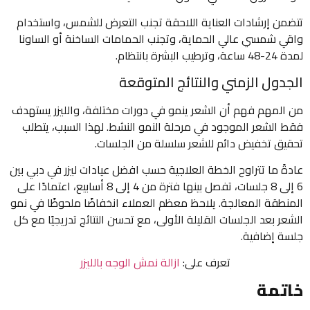
تتضمن إرشادات العناية اللاحقة تجنب التعرض للشمس، واستخدام
واقي شمسي عالي الحماية، وتجنب الحمامات الساخنة أو الساونا
لمدة 24-48 ساعة، وترطيب البشرة بانتظام.
الجدول الزمني والنتائج المتوقعة
من المهم فهم أن الشعر ينمو في دورات مختلفة، والليزر يستهدف
فقط الشعر الموجود في مرحلة النمو النشط. لهذا السبب، يتطلب
تحقيق تخفيض دائم للشعر سلسلة من الجلسات.
عادةً ما تتراوح الخطة العلاجية حسب افضل عيادات ليزر في دبي بين
6 إلى 8 جلسات، تفصل بينها فترة من 4 إلى 8 أسابيع، اعتمادًا على
المنطقة المعالجة. يلاحظ معظم العملاء انخفاضًا ملحوظًا في نمو
الشعر بعد الجلسات القليلة الأولى، مع تحسن النتائج تدريجيًا مع كل
جلسة إضافية.
تعرف على:
ازالة نمش الوجه بالليزر
خاتمة