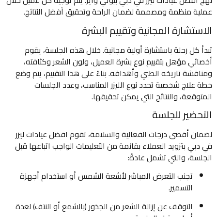
نهج افضل عيادات ليزر في دبي بيوتي وايز. يتم توجيه كل عميل خلال
عملية منظمة ومصممة لضمان الراحة وتحقيق أفضل النتائج.
الاستشارة المجانية وتقييم البشرة
تبدأ كل رحلة باستشارة أولية مجانية. خلال هذه الجلسة، يقوم
أخصائي مؤهل بتقييم نوع بشرة العميل، ولون الشعر وكثافته،
ومناقشة تاريخه الطبي وأهدافه. بناءً على هذا التقييم، يتم وضع
خطة علاج شخصية تحدد نوع الليزر المناسب، وعدد الجلسات
المتوقعة، والنتائج التي يمكن تحقيقها.
التحضير للجلسة
لضمان أقصى درجات الفعالية والسلامة، تقوم افضل عيادات ليزر
في دبي بتزويد العملاء بقائمة من التعليمات الواجب اتباعها قبل
الجلسة، والتي تشمل عادةً:
تجنب التعرض المباشر لأشعة الشمس أو استخدام أجهزة
التسمير.
التوقف عن إزالة الشعر من الجذور (بالشمع أو النتف) لعدة