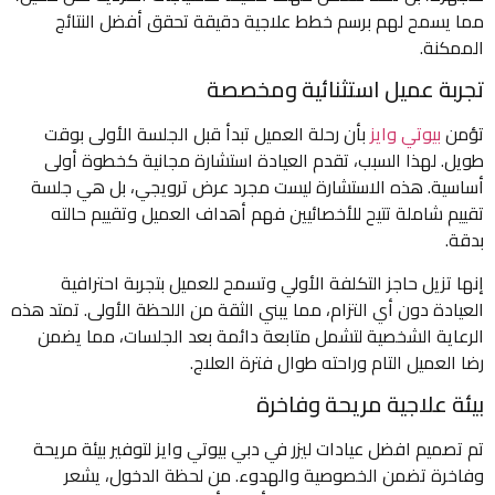
مما يسمح لهم برسم خطط علاجية دقيقة تحقق أفضل النتائج
الممكنة.
تجربة عميل استثنائية ومخصصة
تؤمن
بيوتي وايز
بأن رحلة العميل تبدأ قبل الجلسة الأولى بوقت
طويل. لهذا السبب، تقدم العيادة استشارة مجانية كخطوة أولى
أساسية. هذه الاستشارة ليست مجرد عرض ترويجي، بل هي جلسة
تقييم شاملة تتيح للأخصائيين فهم أهداف العميل وتقييم حالته
بدقة.
إنها تزيل حاجز التكلفة الأولي وتسمح للعميل بتجربة احترافية
العيادة دون أي التزام، مما يبني الثقة من اللحظة الأولى. تمتد هذه
الرعاية الشخصية لتشمل متابعة دائمة بعد الجلسات، مما يضمن
رضا العميل التام وراحته طوال فترة العلاج.
بيئة علاجية مريحة وفاخرة
تم تصميم افضل عيادات ليزر في دبي بيوتي وايز لتوفير بيئة مريحة
وفاخرة تضمن الخصوصية والهدوء. من لحظة الدخول، يشعر