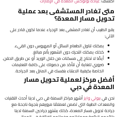
اكتشف:
عيادة بوتوكس المعدة في الإمارات
متى تغادر المستشفى بعد عملية
تحويل مسار المعدة؟
يقرر الطبيب أن تغادر المشفى بعد الإجراء عندما تكون قادر على
الآتي:
يمكنك تناول الطعام السائل أو المهروس دون القيء.
كذلك يمكنك التحرك دون الشعور بألم مبالغ.
أيضًا لا تحتاج إلى مسكنات من خلال الوريد أو عن طريق الحقن.
ضروري للغاية أن تتأكد من حصولك على كافة التعليمات
الخاصة بكيفية الاعتناء بنفسك في المنزل بعد الجراحة.
أفضل مركز لعملية تحويل مسار
المعدة في دبي
نحن في
بيوتي وايز
أشهر مراكز السمنة في دبي لدينا أحدث التقنيات
والمعدات الطبية التي تضمن لعملائنا مرورهم بتجربة ناجحة مع
جراحة تحويل مسار المعدة، كذلك يشتهر جراحين السمنة لدينا
بنتائجهم الرائعة ومهاراتهم وخبراتهم الفائقة في المجال.