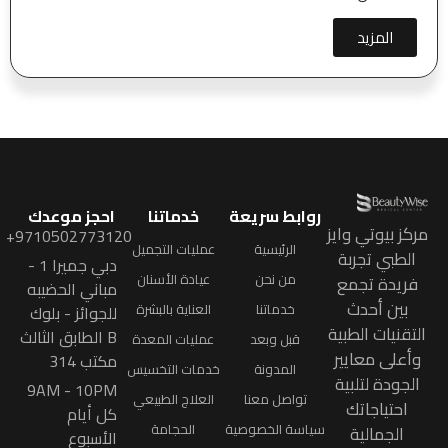
المزيد
روابط سريعة
خدماتنا
احجز موعدك
مركز بيوتي وايز
9710502773120+
الرئيسية
عمليات التجميل
الطبي تجربة
دبي جميرا 1 -
من نحن
عيادة الأسنان
فريدة تجمع
مباني الحضيبه
بين أحدث
خدماتنا
العناية بالبشرة
للجوائز - بلوك
التقنيات الطبية
B الطابق الثالث
قبل وبعد
عمليات المعدة
وأعلى معايير
مكتب 314
المدونة
خدمات التخسيس
الجودة لتلبية
9AM - 10PM
تواصل معنا
العلاج الطبيعي
احتياجاتك
كل أيام
سياسة الخصوصية
الحجامة
الجمالية
الأسبوع