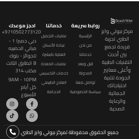
روابط سريعة
خدماتنا
احجز موعدك
مركز بيوتي وايز
9710502773120+
الرئيسية
عمليات التجميل
الطبي تجربة
دبي جميرا 1 -
من نحن
عيادة الأسنان
فريدة تجمع
مباني الحضيبه
بين أحدث
خدماتنا
العناية بالبشرة
للجوائز - بلوك
التقنيات الطبية
B الطابق الثالث
قبل وبعد
عمليات المعدة
وأعلى معايير
مكتب 314
المدونة
خدمات التخسيس
الجودة لتلبية
9AM - 10PM
تواصل معنا
العلاج الطبيعي
احتياجاتك
كل أيام
سياسة الخصوصية
الحجامة
الجمالية
الأسبوع
والرعاية
الصحية
جميع الحقوق محفوظة
لمركز بيوتي وايز الطبي