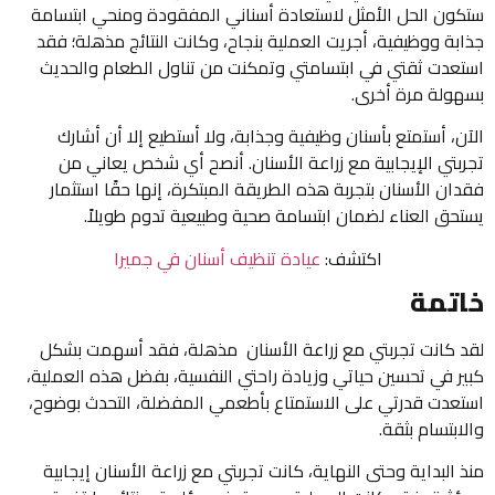
ستكون الحل الأمثل لاستعادة أسناني المفقودة ومنحي ابتسامة
جذابة ووظيفية، أجريت العملية بنجاح، وكانت النتائج مذهلة؛ فقد
استعدت ثقتي في ابتسامتي وتمكنت من تناول الطعام والحديث
بسهولة مرة أخرى.
الآن، أستمتع بأسنان وظيفية وجذابة، ولا أستطيع إلا أن أشارك
تجربتي الإيجابية مع زراعة الأسنان. أنصح أي شخص يعاني من
فقدان الأسنان بتجربة هذه الطريقة المبتكرة، إنها حقًا استثمار
يستحق العناء لضمان ابتسامة صحية وطبيعية تدوم طويلاً.
اكتشف:
عيادة تنظيف أسنان في جميرا
خاتمة
لقد كانت تجربتي مع زراعة الأسنان مذهلة، فقد أسهمت بشكل
كبير في تحسين حياتي وزيادة راحتي النفسية، بفضل هذه العملية،
استعدت قدرتي على الاستمتاع بأطعمي المفضلة، التحدث بوضوح،
والابتسام بثقة.
منذ البداية وحتى النهاية، كانت تجربتي مع زراعة الأسنان إيجابية