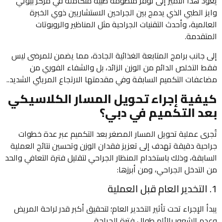
يعود هذا التميز إلى توفر منظومة طبية متكاملة في مركز بيوتي
وايز الطبي الذي يدمج بين الجراحين الاستشاريين ذوي الخبرة
العالمية، وأحدث التقنيات الجراحية مثل المناظير والروبوتات
المتقدمة.
إلى جانب برامج المتابعة الغذائية الجادة، مما يضمن للمرضى ليس
فقط التخلص الدائم من الوزن الزائد، بل والشفاء الفوري من
مضاعفات التكميم السابقة وفي مقدمتها الارتجاع المريئي الشديد..
كيفية إجراء تحويل المسار الكلاسيكي
بعد التكميم في دبي؟
تُجرى عملية تحويل المسار المصغر بعد التكميم عبر عدة خطوات
جراحية دقيقة تهدف إلى تعزيز فقدان الوزن وتحسين نتائج العملية
السابقة، وذلك باستخدام المنظار الجراحي لتقليل فترة التعافي والحد
من التدخل الجراحي، ومن أبرزها:
1. التخدير العام قبل العملية
يبدأ الإجراء تحت تأثير التخدير العام؛ لتحقيق أكبر قدر لراحة المريض
وعدم الشعور بالألم طوال فترة الجراحة.