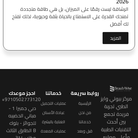
2026
الرشاقة ليست رقمًا على الميزان، بل هي طاقة متجددة
تمنحك القدرة على الاستمتاع بالحياة بثقة وحيوية، لذلك تفتح
لك أفضل
المزيد
روابط سريعة
خدماتنا
احجز موعدك
مركز بيوتي وايز
9710502773120+
الرئيسية
عمليات التجميل
الطبي تجربة
دبي جميرا 1 -
من نحن
عيادة الأسنان
فريدة تجمع
مباني الحضيبه
بين أحدث
خدماتنا
العناية بالبشرة
للجوائز - بلوك
التقنيات الطبية
B الطابق الثالث
قبل وبعد
عمليات المعدة
وأعلى معايير
مكتب 314