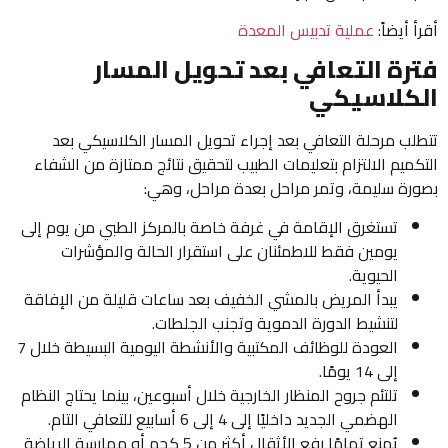
أقرأ أيضاً:
عملية تدبيس المعدة
فترة التعافي بعد تحويل المسار
الكلاسيكي
تتطلب مرحلة التعافي بعد إجراء تحويل المسار الكلاسيكي بعد
التكميم الالتزام بتعليمات الطبيب لتحقيق نتائج ممتازة من الشفاء
بصورة سليمة، وتمر مراحل بعدة مراحل، وهي:
تستغرق الإقامة في غرفة خاصة بالمركز الطبي من يوم إلى
يومين فقط للاطمئنان على استقرار الحالة والمؤشرات
الحيوية.
يبدأ المريض بالمشي الخفيف بعد ساعات قليلة من الإفاقة
لتنشيط الدورة الدموية وتجنب الجلطات.
العودة للوظائف المكتبية والأنشطة اليومية البسيطة خلال 7
إلى 14 يومًا.
تلتئم جروح المنظار الخارجية خلال أسبوعين، بينما يحتاج النظام
الهضمي الجديد داخليًا إلى 4 إلى 6 أسابيع للتعافي التام.
يُمنع تمامًا رفع الأثقال أكثر من 5 كجم أو ممارسة الرياضة