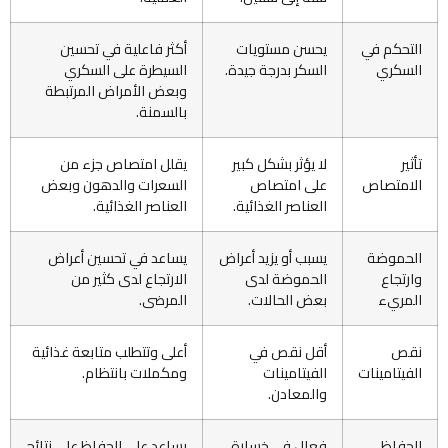
التحكم في
يحسن مستويات
أكثر فاعلية في تحسين
السكري
السكر بدرجة جيدة.
السيطرة على السكري
وبعض الأمراض المرتبطة
بالسمنة.
تأثير
لا يؤثر بشكل كبير
يقلل امتصاص جزء من
الامتصاص
على امتصاص
السعرات والدهون وبعض
العناصر الغذائية.
العناصر الغذائية.
الحموضة
يسبب أو يزيد أعراض
يساعد في تحسين أعراض
وارتجاع
الحموضة لدى
الارتجاع لدى كثير من
المريء
بعض الحالات.
المرضى.
نقص
أقل نقص في
أعلى وتتطلب متابعة غذائية
الفيتامينات
الفيتامينات
ومكملات بانتظام.
والمعادن.
الحفاظ
فعال في خسارة
يساعد على الحفاظ على نتائج