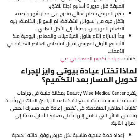
العنيفة قبل مرور 6 أسابيع تجنبًا للفتق.
يلتزم المريض بنظام غذائي متدرج على مدار شهر ونصف،
ينتقل فيه من السوائل الشفافة، ثم السوائل الكاملة، يليه
الطعام المهروس، وصولًا إلى الأكل العادي.
يبدأ الالتزام التام بتناول الفيتامينات والمعادن اليومية منذ
الأسابيع الأولى لتعويض تقليل امتصاص العناصر الغذائية في
الأمعاء.
اكتشف:
جراحة تكميم المعدة في دبي
لماذا تختار عيادة بيوتي وايز لإجراء
تحويل المسار بعد التكميم؟
يتفرد Beauty Wise Medical Center بمكانة جليلة في جراحات
السمنة التصحيحية، حيث تجمع لك كفاءة الجراحين الماهرين وأحدث
تقنيات المناظير المتقدمة؛ كي تضمن إعادة ضبط مسارك الصحي
وتحقيق النتائج التي تطمح إليها بأعلى معايير الأمان، فضلًا إلى
المزايا التالية:
إعداد خطة علاجية مناسبة لكل مريض وفق حالته الصحية