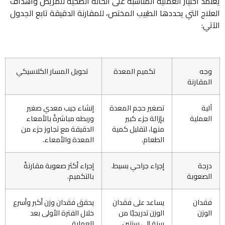
يعتمد اختيار العملية المناسبة على الحالة الصحية للمريض وأهداف
العلاج التي يحددها الطبيب المختص، للمقارنة الدقيقة تابع الجدول
الآتي:
وجه
تكميم المعدة
تحويل المسار الكلاسيكي
المقارنة
آلية
تصغير حجم المعدة
إنشاء جيب معدي صغير
العملية
بإزالة جزء كبير
وربطه مباشرةً بالأمعاء
منها، لتقليل كمية
الدقيقة مع تجاوز جزء من
الطعام.
المعدة والأمعاء.
درجة
إجراء جراحي بسيط.
إجراء أكثر صعوبة مقارنةً
الصعوبة
بالتكميم.
فقدان
يساعد على فقدان
يحقق فقدان وزن أكبر وأسرع
الوزن
الوزن تدريجيًا من
خلال الفترة الأولى بعد
سنة إلى سنتين.
العملية.