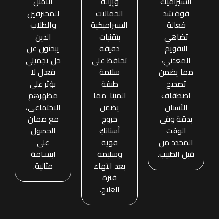
السيراميك
وإزالة
الأمثل
قوة شد
الحمالات
للمحترفين
فعالة
السيراميكية
والطلاب
تضاهي
بتقنيات
الذين
التقويم
دقيقة
يبحثون عن
المعدني،
تحافظ على
حل تجميلي
مما يضمن
سلامة
فعال لا
تصحيح
طبقة
يؤثر على
اصطفاف
المينا، مما
مظهرهم
الأسنان
يضمن
الاجتماعي،
بدقة وفي
خروج
مع ضمان
الوقت
أسنانكِ
الحصول
المحدد من
قوية
على
قبل الطبيب.
وسليمة
ابتسامة
بعد انتهاء
مثالية.
فترة
العلاج.