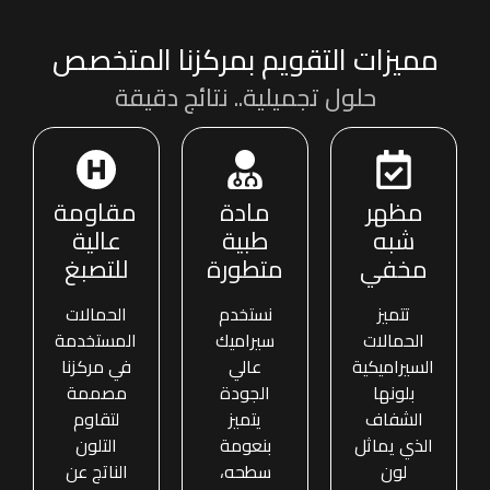
مميزات التقويم بمركزنا المتخصص
حلول تجميلية.. نتائج دقيقة
مظهر
مادة
مقاومة
شبه
طبية
عالية
مخفي
متطورة
للتصبغ
تتميز
نستخدم
الحمالات
الحمالات
سيراميك
المستخدمة
السيراميكية
عالي
في مركزنا
بلونها
الجودة
مصممة
الشفاف
يتميز
لتقاوم
الذي يماثل
بنعومة
التلون
لون
سطحه،
الناتج عن