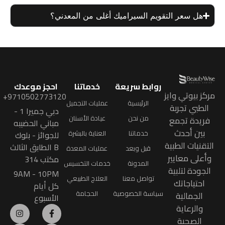
هل سعر التقويم السيراميك أغلى من المعدني؟
روابط سريعة
خدماتنا
احجز موعدك
مركز بيوتي وايز
9710502773120+
الرئيسية
عمليات التجميل
الطبي تجربة
دبي جميرا 1 -
من نحن
عيادة الأسنان
فريدة تجمع
مباني الحضيبه
بين أحدث
خدماتنا
العناية بالبشرة
للجوائز - بلوك
التقنيات الطبية
B الطابق الثالث
قبل وبعد
عمليات المعدة
وأعلى معايير
مكتب 314
المدونة
خدمات التخسيس
الجودة لتلبية
9AM - 10PM
تواصل معنا
العلاج الطبيعي
احتياجاتك
كل أيام
سياسة الخصوصية
الحجامة
الجمالية
الأسبوع
والرعاية
الصحية