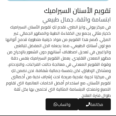
تقويم الأسنان السيراميك
ابتسامة واثقة.. جمال طبيعي
في مركز بيوتي وايز الطبي، نقدم لكِ تقويم الأسنان السيراميك
كخيار مثالي يجمع بين الكفاءة الطبية والمظهر الجمالي غير
المرئي. صُمم هذا التقويم من مواد خزفية متطورة تندمج ألوانها
مع لون أسنانكِ الطبيعي، مما يجعله الحل المفضل للبالغين
والراغبين في تعديل اصطفاف أسنانهم دون الشعور بالإحراج من
مظهر المعدن التقليدي. يعمل التقويم السيراميك بنفس دقة
وقوة التقويم المعدني في معالجة حالات الفراغات، والازدحام،
ومشاكل الإطباق، لكن بلمسة جمالية شفافة. نحن نضمن لكِ
في مركزنا تجربة علاجية مريحة تحت إشراف نخبة من أخصائيي
تقويم الأسنان، مع استخدام أفضل الخامات العالمية التي تقاوم
التصبغ وتمنحكِ الابتسامة المثالية التي تحلمين بها بكل ثقة
طوال فترة العلاج.
مكالمة
واتساب