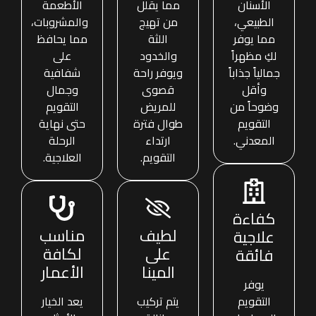
الأسنان
مما يقلل
الأطعمة
الطبيعي،
من تهيج
والمشروبات،
مما يوفر
اللثة
مما يحافظ
لكِ مظهراً
والخدود
على
جمالياً جذاباً
ويوفر راحة
شفافية
وأقل
قصوى
وجمال
وضوحاً من
للمريض
التقويم
التقويم
طوال فترة
حتى نهاية
المعدني.
ارتداء
الرحلة
التقويم.
العلاجية.
كفاءة
لطيف
مناسب
علاجية
على
لكافة
فائقة
المينا
الأعمار
يوفر
التقويم
يتم تركيب
يعد الخيار