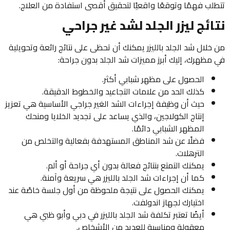
تتطلب فهمًا وتوقعًا واقعيًا لتحقيق أقصى استفادة من العلاج.
نتائج ليزر الجلد لشد غير جراحي
من خلال شد الجلد بالليزر يمكنك أن تحظى على نتائج رائعة وتحويلية
في مظهرك، إليك أبرز مميزات شد الجلد بدون جراحة:
الحصول على مظهر شبابي أكثر.
كذلك الحد من علامات التجاعيد والخطوط الدقيقة.
حيث أن وظيفة إجراءات الشد الغير جراجي الأساسية هي تعزيز
إنتاج الكولاجين، والذي يساعد على تجديد الخلايا ومنحك
المظهر الشبابي دائمًا.
فضلًا عن شد المناطق المستهدفة بفعالية والتخلص من
الترهلات.
يمكنك التمتع بنتائج فعالة بدون أي جراحة أو ألم.
كما أن إجراءات شد الجلد بالليزر هي سريعة وآمنة.
يمكنك الحصول على نتيجة ملحوظة من أول جلسة خاصًة عند
اختيارك لجهاز اندولفت.
أيضًا تعتبر تكلفة شد الجلد بالليزر في دبي وأبو ظبي هي
معقولة ومناسبة للعديد من الأشخاص.