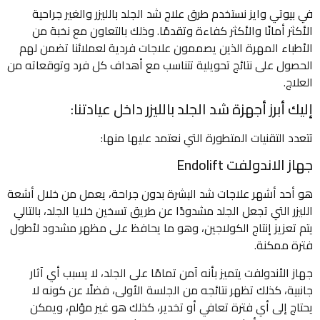
في بيوتي وايز نستخدم طرق علاج شد الجلد بالليزر والغير جراحية
الأكثر أمانًا والأكثر كفاءة وتقدمًا. وذلك بالتعاون مع نخبة من
الأطباء المهرة الذين يصممون علاجات فردية لعملائنا تضمن لهم
الحصول على نتائج تحويلية تتناسب مع أهداف كل فرد وتوقعاته من
العلاج.
إليك أبرز أجهزة شد الجلد بالليزر داخل عيادتنا:
تتعدد التقنيات المتطورة التي نعتمد عليها منها:
جهاز الاندولفت Endolift
هو أحد أشهر علاجات شد البشرة بدون جراحة، يعمل من خلال أشعة
الليزر التي تجعل الجلد مشدودًا عن طريق تسخين خلايا الجلد، بالتالي
يتم تعزيز إنتاج الكولاجين، وهو ما يحافظ على مظهر مشدود لأطول
فترة ممكنة.
جهاز الأندولفت يتميز بأنه آمن تمامًا على الجلد، لا يسبب أي آثار
جانبية، كذلك تظهر نتائجه من الجلسة الأولى، فضلًا عن كونه لا
يحتاج إلى أي فترة تعافي أو تخدير، كذلك هو غير مؤلم، ويمكن