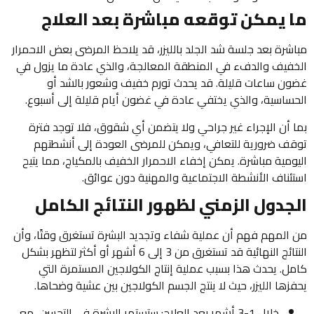
ما يمكن توقعه مباشرة بعد العلاج
مباشرة بعد جلسة شد الجلد بالليزر، قد يلاحظ المرضى بعض الاحمرار
الخفيف والدفء في المنطقة المعالجة، والذي عادة ما يزول في
غضون ساعات قليلة. قد يحدث تورم خفيف وشعور بالشد أو
الحساسية، والذي يختفي عادة في غضون أيام قليلة إلى أسبوع.
بما أن الإجراء غير جراحي ولا يتضمن أي شقوق، فلا توجد فترة
توقف ضرورية للتعافي، ويمكن للمرضى العودة إلى أنشطتهم
اليومية مباشرة. يمكن إخفاء الاحمرار الخفيف بالمكياج، مما يتيح
استئناف الأنشطة الاجتماعية والمهنية دون عوائق.
الجدول الزمني لظهور النتائج الكامل
من المهم فهم أن عملية شفاء وتجديد البشرة تستغرق وقتًا، وأن
النتائج النهائية قد تستغرق من 3 إلى 6 أشهر أو أكثر لتظهر بشكل
كامل. يحدث هذا بسبب عملية إنتاج الكولاجين المستمرة التي
يحفزها الليزر، حيث لا ينتج الجسم الكولاجين بين عشية وضحاها.
خلال 1-3 أشهر بعد العلاج: ستستمر البشرة في التحسن، مع