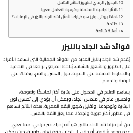
الجدول الزمني لظهور النتائج الكامل
الآثار الجانبية المحتملة وكيفية التعامل معها
لماذا بيوتي وايز هو خيارك الأمثل لشد الجلد بالليزر في الإمارات؟
خاتمة
أسئلة شائعة
فوائد شد الجلد بالليزر
يُقدم شد الجلد بالليزر العديد من الفوائد الجمالية التي تساعد الأفراد
على الظهور والشعور بالشباب. يُلاحظ المرضى تراجعًا في التجاعيد
والخطوط الدقيقة على الجبهة، حول العينين والفم، وكذلك على
الرقبة والجسم.
يساهم العلاج في الحصول على بشرة أكثر تماسكًا ونعومة،
وتحسين عام في ملمس الجلد، ويمكن أن يؤدي إلى تحسين لون
البشرة وتوحيدها، وتقليل ظهور البقع العمرية. هذه النتائج تساهم
في مظهر أكثر حيوية وتجددًا، مما يعزز الثقة بالنفس.
من أبرز مزايا شد الجلد بالليزر هو أنه إجراء غير جراحي، مما يعني
عدم وجود شقوق أو حقن. لا يتطلب فترة تعافٍ طويلة، حيث يمكن