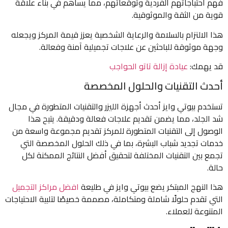
فهم احتياجاتهم الفردية وتوقعاتهم، مما يساهم في بناء علاقة
قوية من الثقة والموثوقية.
هذا الالتزام بالسلامة والرعاية الشخصية يعزز قيمة المركز ويجعله
وجهة موثوقة للباحثين عن علاجات تجميلية آمنة وفعالة.
قد يهمك:
عيادة إزالة تاتو الحواجب
أحدث التقنيات والحلول المخصصة
تستخدم بيوتي وايز أحدث أجهزة الليزر والتقنيات المتطورة في مجال
شد الجلد، مما يضمن تقديم علاجات فعالة ودقيقة. يتيح هذا
الوصول إلى التقنيات المتطورة للمركز تقديم مجموعة واسعة من
خدمات تجديد شباب البشرة، بما في ذلك الحلول المخصصة التي
تجمع بين التقنيات المختلفة لتحقيق أفضل النتائج الممكنة لكل
حالة.
هذا النهج المبتكر يضع بيوتي وايز في طليعة
افضل مراكز التجميل
التي تقدم حلولًا شاملة ومتكاملة، مصممة خصيصًا لتلبية الاحتياجات
المتنوعة للعملاء.