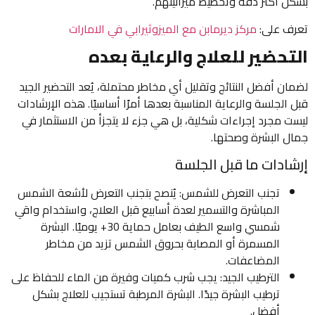
بشكل أكثر دقة وتخطيط ميزانيتهم.
تعرف على:
مركز ديرمابن مع الميزوثيرابي في الامارات
التحضير للعلاج والرعاية بعده
لضمان أفضل النتائج وتقليل أي مخاطر محتملة، يُعد التحضير الجيد
قبل الجلسة والرعاية المناسبة بعدها أمرًا أساسيًا. هذه الإرشادات
ليست مجرد إجراءات شكلية، بل هي جزء لا يتجزأ من الاستثمار في
جمال البشرة وصحتها.
إرشادات ما قبل الجلسة
تجنب التعرض للشمس: يُنصح بتجنب التعرض لأشعة الشمس
المباشرة والتسمير لعدة أسابيع قبل العلاج، واستخدام واقي
شمسي واسع الطيف بعامل حماية 30+ يوميًا. البشرة
المسمرة أو المصابة بحروق الشمس تزيد من مخاطر
المضاعفات.
الترطيب الجيد: يجب شرب كميات وفيرة من الماء للحفاظ على
ترطيب البشرة جيدًا. البشرة المرطبة تستجيب للعلاج بشكل
أفضل.