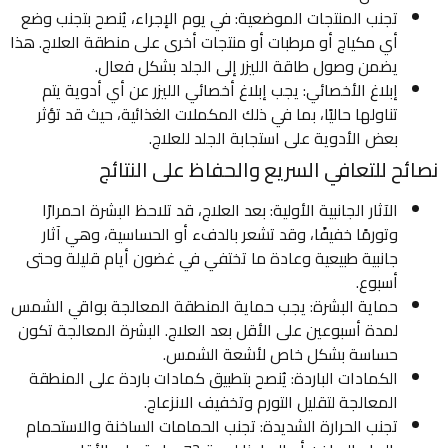
تجنب المنتجات الموضعية: في يوم الإجراء، يُنصح بتجنب وضع
أي مكياج أو مرطبات أو منتجات أخرى على منطقة العلاج. هذا
يضمن وصول طاقة الليزر إلى الجلد بشكل فعال.
إبلاغ الأخصائي: يجب إبلاغ أخصائي الليزر عن أي أدوية يتم
تناولها حاليًا، بما في ذلك المكملات الغذائية، حيث قد تؤثر
بعض الأدوية على استجابة الجلد للعلاج.
نصائح للتعافي السريع والحفاظ على النتائج
الآثار الجانبية الأولية: بعد العلاج، قد تلاحظ البشرة احمرارًا
وتورمًا خفيفًا، وقد تشعر بالدفء أو الحساسية، وهي آثار
جانبية طبيعية وعادة ما تختفي في غضون أيام قليلة وحتى
أسبوع.
حماية البشرة: يجب حماية المنطقة المعالجة بواقي الشمس
لمدة أسبوعين على الأقل بعد العلاج. البشرة المعالجة تكون
حساسة بشكل خاص لأشعة الشمس.
الكمادات الباردة: يُنصح بتطبيق كمادات باردة على المنطقة
المعالجة لتقليل التورم وتخفيف الانزعاج.
تجنب الحرارة الشديدة: تجنب الحمامات الساخنة والاستحمام