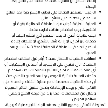
بالماء الساخن أو الساونا لمدة 72 ساعة على الأقل بعد
الإجراء.
الترطيب المستمر: الحفاظ على ترطيب الجسم جيدًا بعد العلاج
يساعد في الحفاظ على النتائج المثلى.
العناية اللطيفة: تجنب فرك المنطقة المعالجة بقوة أو
تقشيرها. يجب استخدام منظف لطيف فقط.
تجنب علاجات أخرى: لا يجب الخضوع لأي تقشير للجلد، أو
خدمات ليزر أخرى، أو إزالة شعر بالشمع، أو علاجات إعادة
تسطيح الجلد في المنطقة المصابة لمدة 3-4 أسابيع بعد
العلاج.
استئناف المنتجات: الانتظار لمدة 7 أيام قبل استئناف استخدام
المنتجات التي تحتوي على الريتينويد أو أحماض الجليكوليك أو
أي منتجات مقشرة أخرى.الالتزام بالتعليمات: يجب استخدام
منتجات العناية بالبشرة الموصى بها بعد العلاج بانتظام، حيث
أن هذه المنتجات مصممة لدعم عملية الشفاء والحفاظ على
النتائج. الالتزام بهذه الإرشادات يضمن تحقيق النتائج المرجوة
ويقلل من المضاعفات، مما يزيد من قيمة العلاج ويحمي
استثمار المريض.
تُعد رحلة التعافي وظهور النتائج بعد شد الجلد بالليزر عملية تدريجية،