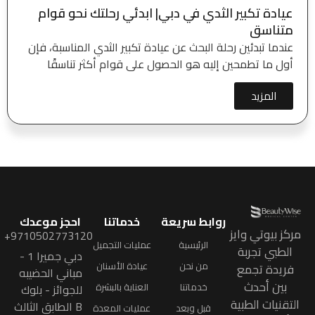
عيادة تكبير الثدي في دبي| ابدئي رحلتك نحو قوام
متناسق
عندما تبدئين رحلة البحث عن عيادة تكبير الثدي المناسبة، فإن
أول ما تطمحين إليه هو الحصول على قوام أكثر تناسقًا
المزيد
روابط سريعة
خدماتنا
احجز موعدك
مركز بيوتي وايز
9710502773120+
الرئيسية
عمليات التجميل
الطبي تجربة
دبي جميرا 1 -
من نحن
عيادة الأسنان
فريدة تجمع
مباني الحضيبه
بين أحدث
خدماتنا
العناية بالبشرة
للجوائز - بلوك
التقنيات الطبية
B الطابق الثالث
قبل وبعد
عمليات المعدة