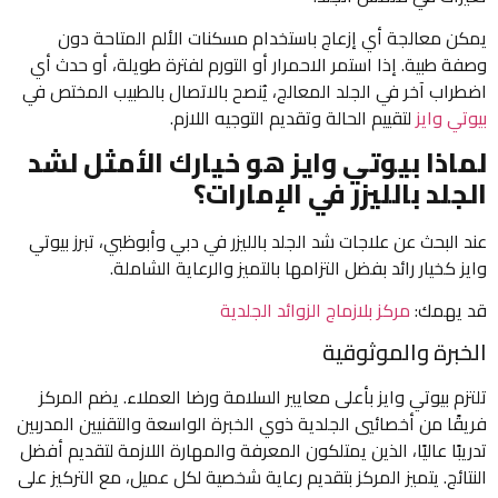
يمكن معالجة أي إزعاج باستخدام مسكنات الألم المتاحة دون
وصفة طبية. إذا استمر الاحمرار أو التورم لفترة طويلة، أو حدث أي
اضطراب آخر في الجلد المعالج، يُنصح بالاتصال بالطبيب المختص في
بيوتي وايز
لتقييم الحالة وتقديم التوجيه اللازم.
لماذا بيوتي وايز هو خيارك الأمثل لشد
الجلد بالليزر في الإمارات؟
عند البحث عن علاجات شد الجلد بالليزر في دبي وأبوظبي، تبرز بيوتي
وايز كخيار رائد بفضل التزامها بالتميز والرعاية الشاملة.
قد يهمك:
مركز بلازماج الزوائد الجلدية
الخبرة والموثوقية
تلتزم بيوتي وايز بأعلى معايير السلامة ورضا العملاء. يضم المركز
فريقًا من أخصائيي الجلدية ذوي الخبرة الواسعة والتقنيين المدربين
تدريبًا عاليًا، الذين يمتلكون المعرفة والمهارة اللازمة لتقديم أفضل
النتائج. يتميز المركز بتقديم رعاية شخصية لكل عميل، مع التركيز على