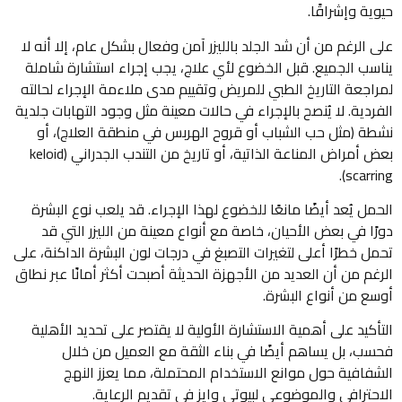
حيوية وإشراقًا.
على الرغم من أن شد الجلد بالليزر آمن وفعال بشكل عام، إلا أنه لا
يناسب الجميع. قبل الخضوع لأي علاج، يجب إجراء استشارة شاملة
لمراجعة التاريخ الطبي للمريض وتقييم مدى ملاءمة الإجراء لحالته
الفردية. لا يُنصح بالإجراء في حالات معينة مثل وجود التهابات جلدية
نشطة (مثل حب الشباب أو قروح الهربس في منطقة العلاج)، أو
بعض أمراض المناعة الذاتية، أو تاريخ من التندب الجدراني (keloid
scarring).
الحمل يُعد أيضًا مانعًا للخضوع لهذا الإجراء. قد يلعب نوع البشرة
دورًا في بعض الأحيان، خاصة مع أنواع معينة من الليزر التي قد
تحمل خطرًا أعلى لتغيرات التصبغ في درجات لون البشرة الداكنة، على
الرغم من أن العديد من الأجهزة الحديثة أصبحت أكثر أمانًا عبر نطاق
أوسع من أنواع البشرة.
التأكيد على أهمية الاستشارة الأولية لا يقتصر على تحديد الأهلية
فحسب، بل يساهم أيضًا في بناء الثقة مع العميل من خلال
الشفافية حول موانع الاستخدام المحتملة، مما يعزز النهج
الاحترافي والموضوعي لبيوتي وايز في تقديم الرعاية.