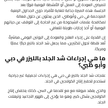
للمرضى العودة إلى العمل أو الأنشطة اليومية فورًا بعد
الجلسة. هذه الميزة جذابة للغاية للأفراد ذوي الجداول الزمنية
المزدحمة في دبي وأبوظبي، الذين يبحثون عن حلول فعالة
لمكافحة علامات الشيخوخة من غير الحاجة إلى التوقف عن حياتهم
اليومية أو أخذ إجازات طويلة للتعافي.
إن القدرة على إجراء العلاج والعودة إلى الروتين اليومي مباشرةً
تُعد نقطة تحول للكثيرين، مما يجعل شد الجلد بالليزر خيارًا عمليًا
ومريحًا.
ما هي إجراءات شد الجلد بالليزر في دبي
وأبو ظبي؟
علاجات شد الجلد بالليزر في دبي هي إجراءات تجميلية غير جراحية
تستخدم لتحفيز إنتاج الكولاجين في الجلد.
والذي يفقد مرونته مع مع تقدمنا ​​في السن، كذلك ينخفض ​​إنتاج
الكولاجين بشكل كبير، وهو ما يؤدي إلى ظهور التجاعيد وترهلات
الجلد.