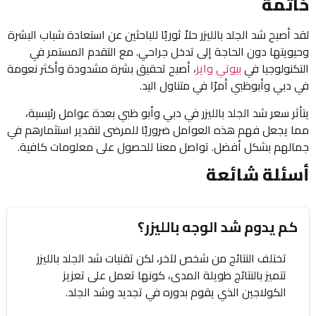
خاتمة
لقد أصبح شد الجلد بالليزر حلاً ثوريًا للباحثين عن استعادة شباب البشرة
وحيويتها دون الحاجة إلى تدخل جراحي. مع التقدم المستمر في
التكنولوجيا في
بيوتي وايز
، أصبح تحقيق بشرة مشدودة وأكثر نعومة
في دبي وأبوظبي أمرًا في متناول اليد.
يتأثر سعر شد الجلد بالليزر في دبي وأبو ظبي بعدة عوامل رئيسية،
مما يجعل فهم هذه العوامل ضروريًا للمرضى لتقدير استثمارهم في
جمالهم بشكل أفضل. تواصل معنا للحصول على معلومات كافية.
أسئلة شائعة
كم يدوم شد الوجه بالليزر؟
تختلف النتائج من شخص لآخر، لكن تقنيات شد الجلد بالليزر
تتميز بالنتائج طويلة المدى، كونها تعمل على تعزيز
الكولاجين الذي يقوم بدوره في تجديد وشد الجلد.