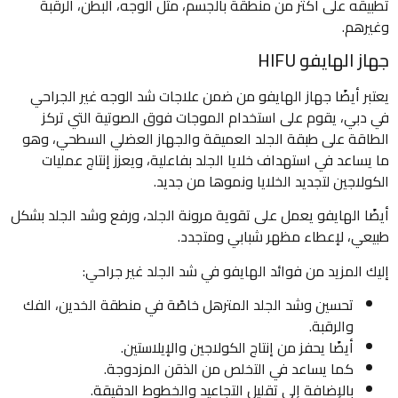
تطبيقه على أكثر من منطقة بالجسم، مثل الوجه، البطن، الرقبة
وغيرهم.
جهاز الهايفو HIFU
يعتبر أيضًا جهاز الهايفو من ضمن علاجات شد الوجه غير الجراحي
في دبي، يقوم على استخدام الموجات فوق الصوتية التي تركز
الطاقة على طبقة الجلد العميقة والجهاز العضلي السطحي، وهو
ما يساعد في استهداف خلايا الجلد بفاعلية، ويعزز إنتاج عمليات
الكولاجين لتجديد الخلايا ونموها من جديد.
أيضًا الهايفو يعمل على تقوية مرونة الجلد، ورفع وشد الجلد بشكل
طبيعي، لإعطاء مظهر شبابي ومتجدد.
إليك المزيد من فوائد الهايفو في شد الجلد غير جراحي:
تحسين وشد الجلد المترهل خاصًة في منطقة الخدين، الفك
والرقبة.
أيضًا يحفز من إنتاج الكولاجين والإيلاستين.
كما يساعد في التخلص من الذقن المزدوجة.
بالإضافة إلى تقليل التجاعيد والخطوط الدقيقة.