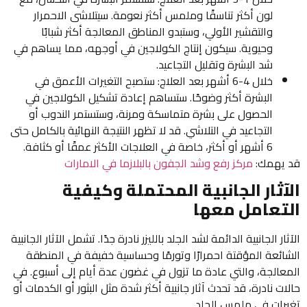
لون أكثر تناسقًا وملمس أكثر نعومة. سيتلاشى الاحمرار
والتقشير الأولي، وستبدو المناطق المعالجة أكثر شبابًا
وحيوية. سيكون إنتاج الكولاجين في أوجهه، مما يساهم في
شد البشرة وتقليل التجاعيد.
خلال 4-6 أشهر بعد العلاج: ستصبح التغيرات الأعمق في
البشرة أكثر وضوحًا. ستساهم إعادة تشكيل الكولاجين في
الحصول على بشرة متماسكة ومرنة، وستستمر الندوب أو
التجاعيد في التلاشي. قد لا تظهر النتيجة النهائية بالكامل حتى
6 أشهر أو أكثر، خاصة في العلاجات الأكثر عمقًا أو كثافة.
قد يهمك:
مركز رفع وشد الجفون بالبلازما في الامارات
الآثار الجانبية المحتملة وكيفية
التعامل معها
الآثار الجانبية الدائمة لشد الجلد بالليزر نادرة جدًا. تشمل الآثار الجانبية
الشائعة المؤقتة احمرارًا وتورمًا وحساسية خفيفة في المنطقة
المعالجة، والتي عادة ما تزول في غضون عدة أيام إلى أسبوع. في
حالات نادرة، قد تحدث آثار جانبية أكثر شدة مثل البثور أو الكدمات أو
تغيرات في ملمس الجلد.