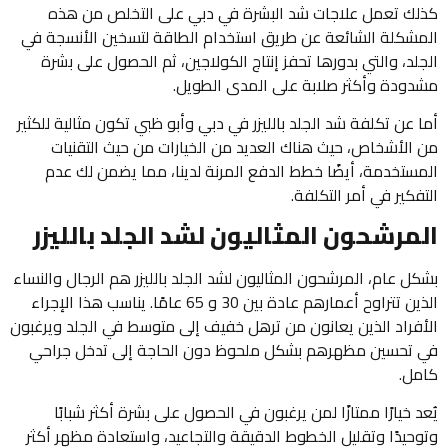
كذلك تعمل علاجات شد البشرة في دبي على التخلص من هذه
المشكلة الشائعة عن طريق استخدام الطاقة لتسخين الأنسجة في
الجلد، والتي بدورها تحفز إنتاج الكولاجين، ثم الحصول على بشرة
مشدودة وأكثر صلابة على المدى الطويل.
أما عن تكلفة شد الجلد بالليزر في دبي وأبو ظبي تكون مثالية للكثير
من الأشخاص، حيث هناك العديد من الخيارات من حيث التقنيات
المستخدمة، أيضًا خطط الدفع المرنة لدينا، مما يضمن لك عدم
التفكير في أمر التكلفة.
المرشحون المثاليون لشد الجلد بالليزر
بشكل عام، المرشحون المثاليون لشد الجلد بالليزر هم الرجال والنساء
الذين تتراوح أعمارهم عادة بين 30 و 65 عامًا. يناسب هذا الإجراء
الأفراد الذين يعانون من ترهل خفيف إلى متوسط في الجلد ويرغبون
في تحسين مظهرهم بشكل ملحوظ دون الحاجة إلى تدخل جراحي
كامل.
يُعد خيارًا ممتازًا لمن يرغبون في الحصول على بشرة أكثر شبابًا
وتوحيدًا وتقليل الخطوط الدقيقة والتجاعيد، واستعادة مظهر أكثر