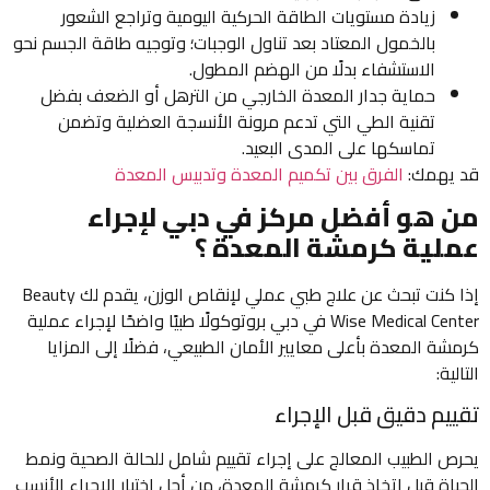
زيادة مستويات الطاقة الحركية اليومية وتراجع الشعور
بالخمول المعتاد بعد تناول الوجبات؛ وتوجيه طاقة الجسم نحو
الاستشفاء بدلًا من الهضم المطول.
حماية جدار المعدة الخارجي من الترهل أو الضعف بفضل
تقنية الطي التي تدعم مرونة الأنسجة العضلية وتضمن
تماسكها على المدى البعيد.
قد يهمك:
الفرق بين تكميم المعدة وتدبيس المعدة
من هو أفضل مركز في دبي لإجراء
عملية كرمشة المعدة ؟
إذا كنت تبحث عن علاج طبي عملي لإنقاص الوزن، يقدم لك Beauty
Wise Medical Center في دبي بروتوكولًا طبيًا واضحًا لإجراء عملية
كرمشة المعدة بأعلى معايير الأمان الطبيعي، فضلًا إلى المزايا
التالية:
تقييم دقيق قبل الإجراء
يحرص الطبيب المعالج على إجراء تقييم شامل للحالة الصحية ونمط
الحياة قبل اتخاذ قرار كرمشة المعدة، من أجل اختيار الإجراء الأنسب