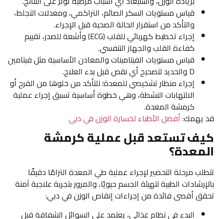
بزيادة الوزن، واستبعاد أي أسباب مرضية تؤثر على النتائج.
قياس مستويات السكر الصائم، التراكمي، ومعدلات التجلط،
والتأكد من استقرار الحالة الصحية قبل الإجراء.
إجراء تخطيط كهربائي للقلب (ECG) وأشعة للصدر، تقييم
كفاءة القلب والجهاز التنفسي.
قياس مستويات الفيتامينات والمعادن الأساسية مثل فيتامين
D والحديد لتصحيح أي نقص قبل بدء العلاج.
إجراء منظار تشخيصي للمعدة؛ للتأكد من خلوها من القرح أو
الالتهابات النشطة، وهي خطوة أساسية تسبق إجراء عملية
كرمشة المعدة.
قد يهمك:
أفضل الأطباء لخسارة الوزن في دبي
كيف تستعد قبل عملية كرمشة
المعدة؟
تتطلب مرحلة التحضير لإجراء عملية طي المعدة التزامًا دقيقًا
بالإرشادات الطبية لتهيئة الجسم حيويًا، والمرور بتجربة علاجية آمنة
تحقق أقصى فائدة من إجراءات إنقاص الوزن في دبي:
البدء في نظام غذائي، يعتمد على السوائل الشفافة قبل