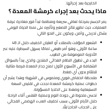
الخارجية بعد إجرائها.
ماذا يحدث بعد إجراء كرمشة المعدة ؟
يمر الجسم بمرحلة تعافي سريعة ومنظمة تبدأ فور مغادرة غرفة
العمليات، حيث تظهر نتائج التصغير وتأثيره على نمط الحياة اليومي
بشكل تدريجي وآمن، ويكون على النحو التالي:
الشعور المؤقت بالامتلاء أو الغثيان الخفيف خلال الـ 48
ساعة الأولى، وهو أمر طبيعي تمامًا يسهل السيطرة عليه عبر
الأدوية الموصوفة من الطبيب.
البدء في تطبيق النظام الغذائي المتدرج، والذي يبدأ بالسوائل
الشفافة في الأسبوع الأول؛ لمنح جدار المعدة فرصة مثالية
للالتئام بدون أي ضغط.
ملاحظة انخفاض فوري وملموس في الشهية؛ وهذا يشير أن
خطوات عملية كرمشة المعدة نجحت في تقليص السعة
الاستيعابية وضغط على الخلايا المسؤولة.
تحسن ملحوظ في جودة النوم وعملية التنفس أثناء الراحة
خلال الأيام الأولى، بسبب تخفيف العبء الهضمي الفجائي
على الحجاب الحاجز ليلًا.