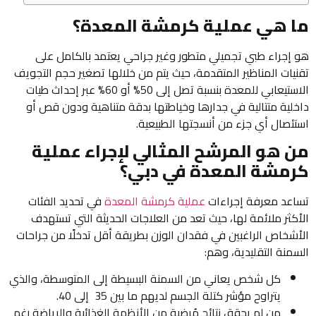
ما هي عملية كرمشة المعدة؟
هو إجراء طبي تجميلي متطور وغير جراحي يعتمد بالكامل على
تقنيات المناظير المتقدمة، حيث يتم من خلالها تصغير حجم التجويف
الاستيعابي للمعدة بنسبة تصل إلى 50% أو 60% عبر إحداث طيات
داخلية متتالية في جدارها وخياطتها بدقة متناهية ودون قص أو
استئصال أي جزء من أنسجتها الطبيعية.
من هو المرشح المثالي لإجراء عملية
كرمشة المعدة في دبي؟
تساعد معرفة إجراءات
عملية كرمشة المعدة
في تحديد الفئات
الأكثر ملائمة لها، حيث تعد من العلاجات الحديثة التي تستهدف
الأشخاص الراغبين في فقدان الوزن بطريقة أقل تدخلًا من جراحات
السمنة التقليدية، وهم:
كل شخص يعاني من السمنة البسيطة إلى المتوسطة، والذي
يتراوح مؤشر كتلة الجسم لديهم ما بين 35 إلى 40.
من لم يحقق نتائج مُرضية من الأنظمة الغذائية والرياضة رغم