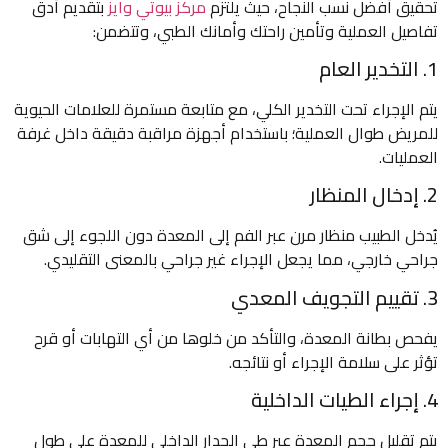
تحقيق أفضل نسب النجاح، حيث يلتزم
مركز بيوتي وايز
بتقديم أدق
تفاصيل العملية وتأمين راحتك وأمانك الطبي، وتتضمن:
1. التخدير العام
يتم الإجراء تحت التخدير الكلي، مع متابعة مستمرة للعلامات الحيوية
للمريض طوال العملية؛ باستخدام أجهزة مراقبة دقيقة داخل غرفة
العمليات.
2. إدخال المنظار
يُدخل الطبيب منظار مرن عبر الفم إلى المعدة دون اللجوء إلى شق
جراحي خارجي، مما يجعل الإجراء غير جراحي بالمعنى التقليدي.
3. تقييم التجويف المعدي
يفحص بطانة المعدة، والتأكد من خلوها من أي التهابات أو قرح
تؤثر على سلامة الإجراء أو نتائجه.
4. إجراء الطيات الداخلية
يتم تقليل حجم المعدة عبر طي الجدار الداخلي للمعدة على طول