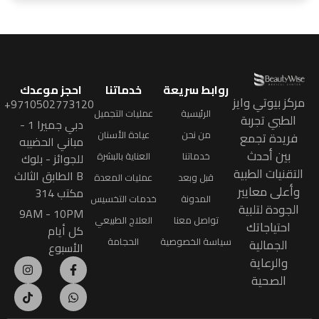
روابط سريعة
خدماتنا
احجز موعدك
مركز بيوتي وايز
9710502773120+
الرئيسية
عمليات التجميل
الطبي تجربة
دبي جميرا 1 -
من نحن
عيادة الأسنان
فريدة تجمع
مباني الحضيبه
بين أحدث
خدماتنا
العناية بالبشرة
للجوائز - بلوك
التقنيات الطبية
B الطابق الثالث
قبل وبعد
عمليات المعدة
وأعلى معايير
مكتب 314
المدونة
خدمات التخسيس
الجودة لتلبية
9AM - 10PM
تواصل معنا
العلاج الطبيعي
احتياجاتك
كل أيام
سياسة الخصوصية
الحجامة
الجمالية
الأسبوع
والرعاية
الصحية