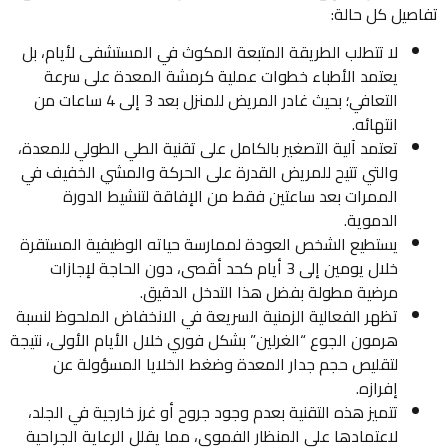
تفاصيل كل حالة:
لا تتطلب الطريقة المتبعة المكوث في المستشفى لأيام، بل
يعتمد الأطباء خطوات عملية كرمشة المعدة على سرعة
التعافي؛ بحيث غادر المريض للمنزل بعد 3 إلى 4 ساعات من
انتهائه.
تعتمد آلية التصغير بالكامل على تقنية الطي الطولي للمعدة،
والتي تتيح للمريض القدرة على الحركة والمشي الخفيف في
الممرات بعد ساعتين فقط من الإفاقة لتنشيط الدورة
الدموية.
يستطيع الشخص العودة لممارسة حياته الوظيفية المستقرة
خلال يومين إلى 3 أيام كحد أقصى، دون الحاجة لإجازات
مرضية مطولة بفضل هذا التدخل الدقيق.
تظهر الفعالية الزمنية السريعة في الانخفاض الملحوظ لنسبة
هرمون الجوع “الغرلين” بشكل فوري خلال الأيام الأولى، نتيجة
لتقليص حجم جدار المعدة وضغط الخلايا المسؤولة عن
إفرازه.
تتميز هذه التقنية بعدم وجود جروح أو غرز خارجية في الجلد،
لاعتمادها على المنظار الفموي، مما يقلل الرعاية الجراحية