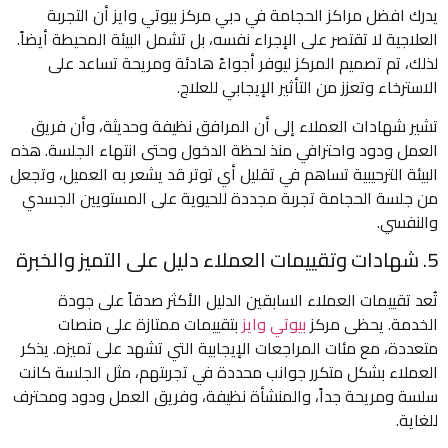
يدرك افضل مراكز الحجامة في دبي مركز بيوتي وايز أن التجربة
العلاجية لا تقتصر على الإجراء نفسه، بل تشمل البيئة المحيطة أيضاً.
لذلك، تم تصميم المركز ليوفر أجواءً هادئة ومريحة تساعد على
الاسترخاء وتعزز من التأثير الإيجابي للعلاج.
تشير شهادات العملاء إلى أن المرافق نظيفة وحديثة، وأن فريق
العمل ودود واحترافي منذ لحظة الدخول وحتى انتهاء الجلسة. هذه
البيئة الترحيبية تساهم في تقليل أي توتر قد يشعر به العميل، وتجعل
من جلسة الحجامة تجربة مجددة للحيوية على المستويين الجسدي
والنفسي.
5. شهادات وتقييمات العملاء دليل على التميز والخبرة
تُعد تقييمات العملاء السابقين الدليل الأكثر صدقاً على جودة
الخدمة. يحظى مركز
بيوتي وايز
بتقييمات ممتازة على منصات
متعددة، مع مئات المراجعات الإيجابية التي تشهد على تميزه. يذكر
العملاء بشكل متكرر جوانب محددة في تجربتهم، مثل الجلسة كانت
سلسة ومريحة جداً، والمنشأة نظيفة، وفريق العمل ودود ومحترف
للغاية.