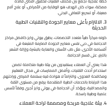
خطة علاجية تجمع بين مختلف التقنيات لتحقيق أقصى فائدة
ممكنة، سواء كان الهدف هو الوقاية من الأمراض، أو علاج آلام
معينة، أو تسريع التعافي البدني.
3. الالتزام بأعلى معايير الجودة والتقنيات الطبية
الحديثة
كونه مركزاً طبياً متعدد التخصصات، يطبق بيوتي وايز كافضل مراكز
الحجامة في دبي نفس معايير الجودة الصارمة المتبعة في
أقسامه الأخرى، مثل طب الأسنان والعناية بالبشرة وإزالة الشعر
بالليزر، على قسم الحجامة.
هذا يعني أن العملاء يستفيدون من بيئة طبية متكاملة تضمن
استخدام أحدث التقنيات، وأفضل الممارسات في مجال التعقيم
ومكافحة العدوى، والتزاماً لا هوادة فيه بسلامة المرضى وراحتهم.
هذا الارتباط بالخدمات الطبية المتقدمة يرفع من مستوى الثقة
والمصداقية، ويؤكد أن الحجامة في بيوتي وايز تُجرى وفقاً لأسس
علمية وطبية راسخة.
4. بيئة علاجية مريحة ومصممة لراحة العملاء