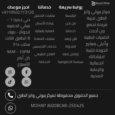
روابط سريعة
خدماتنا
احجز موعدك
مركز بيوتي وايز
9710502773120+
الرئيسية
عمليات التجميل
الطبي تجربة
دبي جميرا 1 -
من نحن
عيادة الأسنان
فريدة تجمع
مباني الحضيبه
بين أحدث
خدماتنا
العناية بالبشرة
للجوائز - بلوك
التقنيات الطبية
B الطابق الثالث
قبل وبعد
عمليات المعدة
وأعلى معايير
مكتب 314
المدونة
خدمات التخسيس
الجودة لتلبية
9AM - 10PM
تواصل معنا
العلاج الطبيعي
احتياجاتك
كل أيام
سياسة الخصوصية
الحجامة
الجمالية
الأسبوع
والرعاية
الصحية
جميع الحقوق محفوظة
لمركز بيوتي وايز الطبي
MOHAP J6QOBCAB-250425