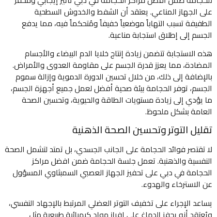
على الجهاز المناعي. يعتقد أن الشفط والخدوش السطحية
الطفيفة تسبب التهاباً موضعياً خفيفاً ومُتحكماً فيه، مما يدفع
الجسم إلى إطلاق استجابة مناعية.
هذه الاستجابة تتضمن زيادة إنتاج خلايا الدم البيضاء والأجسام
المضادة، مما يعزز قدرة الجسم على مقاومة العدوى والأمراض.
بالإضافة إلى ذلك، من خلال تحسين الدورة الدموية وإزالة سموم
الجسم، توفر الحجامة بيئة صحية أفضل لعمل جميع أجهزة الجسم،
ما يؤدي إلى زيادة مستويات الطاقة والحيوية، وتحسين الصحة
العامة بشكل ملحوظ.
تقليل التوتر وتحسين الصحة الذهنية
لا تقتصر فوائد الحجامة على الجانب الجسدي، بل تمتد لتشمل الصحة
النفسية والذهنية. تعمل جلسة الحجامة ضمن افضل مراكز
الحجامة في دبي على تحفيز الجهاز العصبي السمبثاوي المسؤول
عن الاسترخاء والهدوء.
يساعد الإجراء على تخفيف التوتر العضلي المرتبط بالإجهاد النفسي،
ويُعتقد أنه يحفز الدماغ على إفراز مواد كيميائية طبيعية مثل