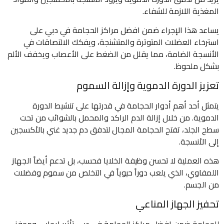
المغذية اللازمة للشفاء.
يساعد هذا الإجراء ضمن افضل مراكز الحجامة في دبي على
استرخاء العضلات المتوترة والمتشنجة، ويفكك الالتصاقات في
الأنسجة الضامة، مما يقلل من الضغط على الأعصاب ويخفف الألم
بشكل ملحوظ.
تعزيز الدورة الدموية وإزالة السموم
يتمثل أحد أهم أدوار الحجامة في قدرتها على تنشيط الدورة
الدموية. من خلال إزالة الدم الراكد والمحمل بالشوائب من تحت
سطح الجلد، تفتح الحجامة المجال لتدفق دم جديد غني بالأكسجين
إلى الأنسجة.
هذه العملية لا تحسن وظيفة الخلايا فحسب، بل تدعم أيضاً الجهاز
اللمفاوي، الذي يلعب دوراً حيوياً في التخلص من سموم وفضلات
من الجسم.
تحفيز الجهاز المناعي
للحجامة ضمن افضل مراكز الحجامة في دبي تأثير إيجابي ومحفز