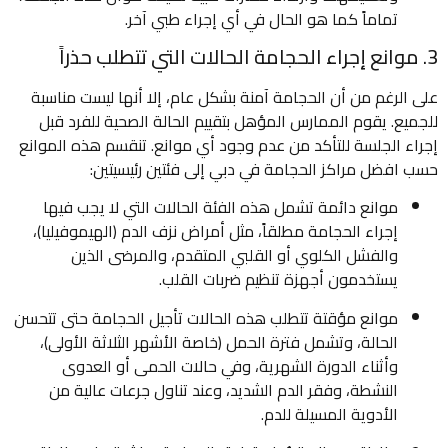
تماماً كما هو الحال في أي إجراء طبي آخر.
3. موانع إجراء الحجامة الحالات التي تتطلب حذراً
على الرغم من أن الحجامة آمنة بشكل عام، إلا أنها ليست مناسبة
للجميع. يقوم الممارس المؤهل بتقييم الحالة الصحية للفرد قبل
إجراء الجلسة للتأكد من عدم وجود أي موانع. تنقسم هذه الموانع
حسب افضل مراكز الحجامة في دبي إلى فئتين رئيسيتين:
موانع دائمة تشمل هذه الفئة الحالات التي لا يجب فيها
إجراء الحجامة مطلقاً، مثل أمراض نزف الدم (الهيموفيليا)،
والفشل الكلوي أو القلبي المتقدم، والمرضى الذين
يستخدمون أجهزة تنظيم ضربات القلب.
موانع مؤقتة تتطلب هذه الحالات تأجيل الحجامة حتى تتحسن
الحالة، وتشمل فترة الحمل (خاصة الأشهر الثلاثة الأولى)،
وأثناء الدورة الشهرية، وفي حالات الحمى أو العدوى
النشطة، وفقر الدم الشديد، وعند تناول جرعات عالية من
الأدوية المسيلة للدم.