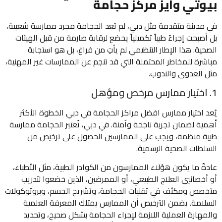
بيوتي وايز مركز حجامة
في مدينة متقدمة مثل دبي، لم تعد الحجامة مجرد ممارسة شعبية،
بل أصبحت إجراءً طبياً تكميلياً يخضع لرقابة صارمة من قبل الهيئات
الصحية. هذا الإطار التنظيمي لم يأتِ من فراغ، بل هو استجابة
مباشرة للمخاطر المحتملة التي قد تنجم عن الممارسات غير المهنية،
مثل العدوى والندوب.
1. اختيار ممارس مرخص ومؤهل
يُعد اختيار ممارس افضل مراكز الحجامة في دبي الخطوة الأكثر
أهمية لضمان تجربة ناجحة وآمنة. في دبي، تُعتبر الحجامة ممارسة
طبية منظمة، ويجب على الممارسين الحصول على ترخيص من
السلطات الصحية الرسمية.
عادةً ما يكون هؤلاء الممارسون من الكوادر الطبية، مثل الأطباء،
أو أخصائيي العلاج الطبيعي، أو الممرضين، الذين خضعوا لتدريب
متخصص ومكثف في تقنيات الحجامة، وتشريح الجسم، وبروتوكولات
السلامة. يضمن الترخيص أن الممارس يمتلك المعرفة العلمية
والمهارة العملية اللازمة لإجراء الحجامة بشكل صحيح، وتحديد