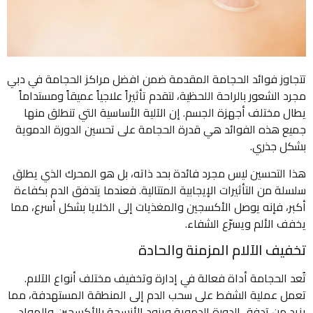
تتجاوز فوائد الحجامة المقدمة ضمن افضل مراكز الحجامة في دبي
مجرد الشعور بالراحة اللحظية، لتقدم تأثيراً علاجياً عميقاً ومستداماً
يطال مختلف أجهزة الجسم. إن الآلية الأساسية التي تنطلق منها
جميع هذه الفوائد هي قدرة الحجامة على تحسين الدورة الدموية
بشكل جذري.
هذا التحسين ليس مجرد فائدة بحد ذاته، بل هو المحرك الذي يطلق
سلسلة من التأثيرات الإيجابية المتتالية. فعندما يتدفق الدم بكفاءة
أكبر، فإنه يوصل الأكسجين والمغذيات إلى الخلايا بشكل أسرع، مما
يخفف الألم ويسرّع الشفاء.
تخفيف الآلام المزمنة والحادة
تُعد الحجامة أداة فعالة في إدارة وتخفيف مختلف أنواع الآلام.
تعمل عملية الشفط على سحب الدم إلى المنطقة المستهدفة، مما
يزيد من تدفق الدورة الدموية ويزود الأنسجة بالأكسجين والمواد