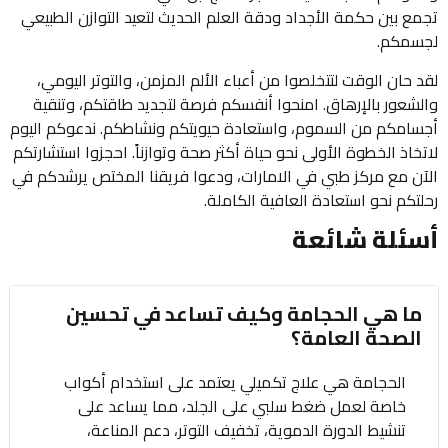
تجمع بين حكمة الأجداد ودقة العلم الحديث لتعيد التوازن الطبيعي
لجسمكم.
لقد حان الوقت لتتخلصوا من أعباء الألم المزمن، والتوتر اليومي،
والشعور بالإرهاق. امنحوا أنفسكم فرصة لتجديد طاقتكم، وتنقية
أجسامكم من السموم، واستعادة حيويتكم ونشاطكم. ندعوكم اليوم
لاتخاذ الخطوة الأولى نحو حياة أكثر صحة وتوازناً. احجزوا استشارتكم
الآن مع مركز طبي في الامارات، ودعوا فريقنا المختص يرشدكم في
رحلتكم نحو استعادة العافية الكاملة.
أسئلة شائعة
ما هي الحجامة وكيف تساعد في تحسين
الصحة العامة؟
الحجامة هي علاج تكميلي يعتمد على استخدام أكواب
خاصة لعمل ضغط سلبي على الجلد، مما يساعد على
تنشيط الدورة الدموية، تخفيف التوتر، دعم المناعة،