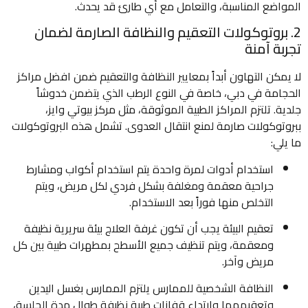
المواضع المناسبة، والتعامل مع أي طارئ قد يحدث.
2. بروتوكولات التعقيم والنظافة الصارمة لضمان
تجربة آمنة
لا يمكن التهاون أبداً بمعايير النظافة والتعقيم ضمن افضل مراكز
الحجامة في دبي، خاصة في النوع الرطب الذي يتضمن خدوشاً
جلدية. تلتزم المراكز الطبية الموثوقة، مثل مركز بيوتي وايز،
ببروتوكولات صارمة لمنع انتقال العدوى. تشمل هذه البروتوكولات
ما يلي:
استخدام أدوات لمرة واحدة يتم استخدام أكواب ومشارط
جراحية معقمة ومغلفة بشكل فردي لكل مريض، ويتم
التخلص منها فوراً بعد الاستخدام.
تعقيم البيئة يجب أن تكون غرفة العلاج بيئة سريرية نظيفة
ومعقمة، ويتم تنظيف جميع الأسطح بمطهرات طبية بين كل
مريض وآخر.
النظافة الشخصية للممارس يلتزم الممارس بغسل اليدين
وتعقيمهما وارتداء قفازات طبية نظيفة طوال مدة الجلسة،