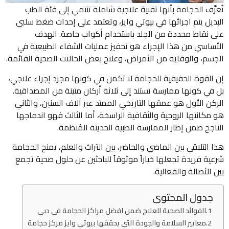
تُعرَّف الحجامة بأنها تقنية علاجية شاملة تنتمي إلى فئة الطب
البديل يتم اجرائها في بيوتي وايز، وتعتمد على إحداث ضغط سلبي
على نقاط محددة من الجلد باستخدام أكواب خاصة. الهدف
الأساسي من هذا الإجراء هو تحفيز عمليات الشفاء الطبيعية في
الجسم، والوقاية من الأمراض، وعلاج بعض الحالات الصحية القائمة.
إن القوة الحقيقية للحجامة لا تكمن في كونها مجرد إجراء علاجي،
بل في كونها ممارسة تستند إلى ثلاثة أركان متينة من المصداقية.
الركن الأول هو عمقها التاريخي الممتد عبر آلاف السنين، والثاني
هو مكانتها الروحية والثقافية الراسخة، أما الثالث فهو اندماجها
الناجح ضمن إطار الممارسة الطبية الحديثة المُنظمة.
هذا التلاقي بين الماضي والحاضر، بين التراث والعلم، يمنح الحجامة
شرعية فريدة تجعلها خياراً موثوقاً للباحثين عن حلول صحية تجمع
بين الأصالة والفعالية.
جدول المحتوى
الفوائد الصحية للعلاج ضمن افضل مراكز الحجامة في دبي
معايير السلامة والجودة التي يحققها بيوتي وايز مركز حجامة