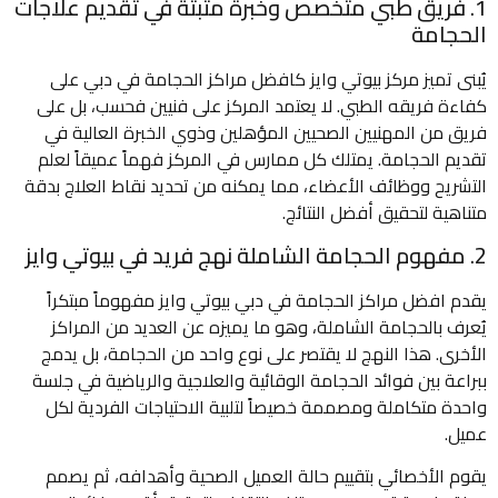
1. فريق طبي متخصص وخبرة مثبتة في تقديم علاجات
الحجامة
يُبنى تميز مركز بيوتي وايز كافضل مراكز الحجامة في دبي على
كفاءة فريقه الطبي. لا يعتمد المركز على فنيين فحسب، بل على
فريق من المهنيين الصحيين المؤهلين وذوي الخبرة العالية في
تقديم الحجامة. يمتلك كل ممارس في المركز فهماً عميقاً لعلم
التشريح ووظائف الأعضاء، مما يمكنه من تحديد نقاط العلاج بدقة
متناهية لتحقيق أفضل النتائج.
2. مفهوم الحجامة الشاملة نهج فريد في بيوتي وايز
يقدم افضل مراكز الحجامة في دبي بيوتي وايز مفهوماً مبتكراً
يُعرف بالحجامة الشاملة، وهو ما يميزه عن العديد من المراكز
الأخرى. هذا النهج لا يقتصر على نوع واحد من الحجامة، بل يدمج
ببراعة بين فوائد الحجامة الوقائية والعلاجية والرياضية في جلسة
واحدة متكاملة ومصممة خصيصاً لتلبية الاحتياجات الفردية لكل
عميل.
يقوم الأخصائي بتقييم حالة العميل الصحية وأهدافه، ثم يصمم