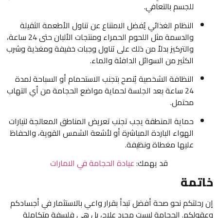
للجسم بالتعافي.
النظام الغذائي يُفضل الامتناع عن تناول الأطعمة الثقيلة
والدسمة مثل اللحوم الحمراء ومنتجات الألبان حتى 24 ساعة،
والتركيز بدلاً من ذلك على تناول وجبات خفيفة ومغذية وشرب
الكثير من السوائل الدافئة والماء.
النظافة الشخصية يُنصح بتجنب الاستحمام أو السباحة لمدة
24 ساعة بعد الجلسة لحماية مواضع الحجامة من أي التهاب
محتمل.
حماية المنطقة يجب تجنب تعريض المناطق المعالجة لتيارات
الهواء الباردة المباشرة أو لأشعة الشمس القوية، والحفاظ
عليها مغطاة ونظيفة.
قد يهمك:
عيادة الحجامة في الامارات
خاتمة
إن رحلتكم نحو صحة أفضل تبدأ بقرار واعي بالاستثمار في أجسادكم
وعقولكم. الحجامة ليست مجرد علاج، بل هي فلسفة متكاملة