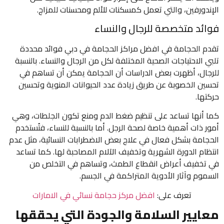
الإندورفين، والتي تعمل كمسكنات للألم ومحسنات للمزاج.
فوائد متخصصة للرجال والنساء
تقدم الحجامة في افضل مراكز الحجامة في دبي فوائد محددة
تلبي الاحتياجات الصحية المختلفة لكل من الرجال والنساء. بالنسبة
للرجال، أظهرت بعض الدراسات أن الحجامة يمكن أن تساهم في
تحسين الخصوبة عن طريق زيادة عدد الحيوانات المنوية وتحسين
حركتها.
كما أنها تساعد على تنظيم ضغط الدم ومنع تكون الجلطات، وهي
أمور ذات أهمية خاصة لصحة الرجل. أما بالنسبة للنساء، فتُستخدم
الحجامة بشكل فعال في علاج بعض الاضطرابات النسائية، مثل عدم
انتظام الدورة الشهرية وتخفيف الآلام المصاحبة لها. كما تساعد
في تخفيف أعراض انقطاع الطمث، وتساهم في التخلص من
السموم وآثار الأدوية المتراكمة في الجسم.
تعرف على:
افضل مركز حجامة نسائي في الامارات
معايير السلامة والجودة التي يحققها