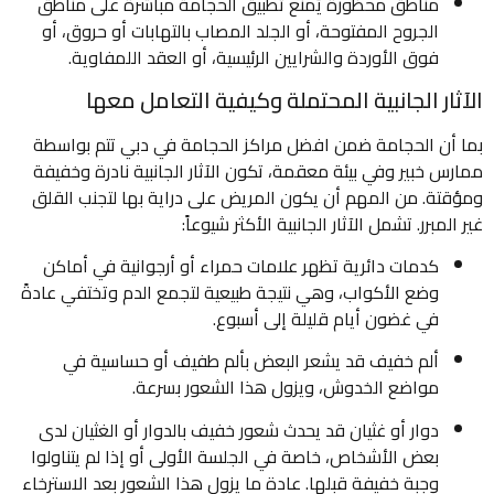
مناطق محظورة يُمنع تطبيق الحجامة مباشرة على مناطق
الجروح المفتوحة، أو الجلد المصاب بالتهابات أو حروق، أو
فوق الأوردة والشرايين الرئيسية، أو العقد اللمفاوية.
الآثار الجانبية المحتملة وكيفية التعامل معها
بما أن الحجامة ضمن افضل مراكز الحجامة في دبي تتم بواسطة
ممارس خبير وفي بيئة معقمة، تكون الآثار الجانبية نادرة وخفيفة
ومؤقتة. من المهم أن يكون المريض على دراية بها لتجنب القلق
غير المبرر. تشمل الآثار الجانبية الأكثر شيوعاً:
كدمات دائرية تظهر علامات حمراء أو أرجوانية في أماكن
وضع الأكواب، وهي نتيجة طبيعية لتجمع الدم وتختفي عادةً
في غضون أيام قليلة إلى أسبوع.
ألم خفيف قد يشعر البعض بألم طفيف أو حساسية في
مواضع الخدوش، ويزول هذا الشعور بسرعة.
دوار أو غثيان قد يحدث شعور خفيف بالدوار أو الغثيان لدى
بعض الأشخاص، خاصة في الجلسة الأولى أو إذا لم يتناولوا
وجبة خفيفة قبلها. عادة ما يزول هذا الشعور بعد الاسترخاء