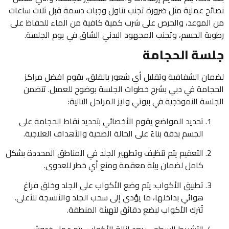
نصائح عملية مثل ضرورة تجنب تناول وجبات دسمة قبل ثلاث ساعات
من الموعد، والحرص على شرب كمية كافية من الماء للحفاظ على
رطوبة الجسم، وتجنب المجهود البدني الشاق في يوم الجلسة.
جلسة الحجامة
لضمان الشفافية وتقليل أي شعور بالقلق، يقوم افضل مراكز
الحجامة في دبي بشرح خطوات الجلسة بوضوح للعميل. تتضمن
الجلسة النموذجية في بيوتي وايز المراحل التالية:
تحديد المواضع يقوم الأخصائي بتحديد نقاط الحجامة على
الجسم بدقة بناءً على الحالة الصحية والأهداف العلاجية.
التعقيم يتم تنظيف وتطهير الجلد في المناطق المحددة بشكل
كامل لضمان بيئة معقمة ومنع أي خطر للعدوى.
تطبيق الأكواب: يتم وضع الأكواب على الجلد وخلق فراغ
هوائي بداخلها، ما يؤدي إلى سحب الجلد والأنسجة للأعلى.
تُترك الأكواب لبضع دقائق لتهيئة المنطقة.
التشريط السطحي: بعد إزالة الأكواب، يتم عمل خدوش