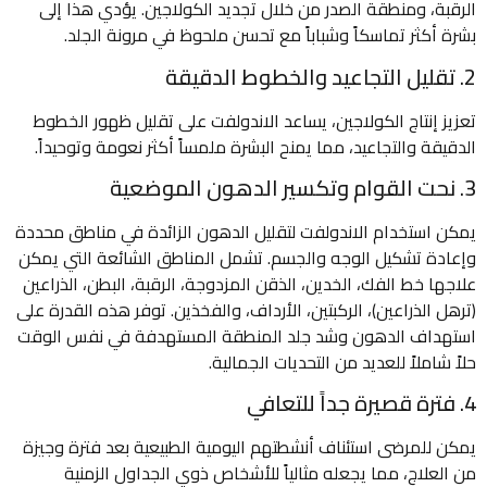
الرقبة، ومنطقة الصدر من خلال تجديد الكولاجين. يؤدي هذا إلى
بشرة أكثر تماسكاً وشباباً مع تحسن ملحوظ في مرونة الجلد.
2. تقليل التجاعيد والخطوط الدقيقة
تعزيز إنتاج الكولاجين، يساعد الاندولفت على تقليل ظهور الخطوط
الدقيقة والتجاعيد، مما يمنح البشرة ملمساً أكثر نعومة وتوحيداً.
3. نحت القوام وتكسير الدهون الموضعية
يمكن استخدام الاندولفت لتقليل الدهون الزائدة في مناطق محددة
وإعادة تشكيل الوجه والجسم. تشمل المناطق الشائعة التي يمكن
علاجها خط الفك، الخدين، الذقن المزدوجة، الرقبة، البطن، الذراعين
(ترهل الذراعين)، الركبتين، الأرداف، والفخذين. توفر هذه القدرة على
استهداف الدهون وشد جلد المنطقة المستهدفة في نفس الوقت
حلاً شاملاً للعديد من التحديات الجمالية.
4. فترة قصيرة جداً للتعافي
يمكن للمرضى استئناف أنشطتهم اليومية الطبيعية بعد فترة وجيزة
من العلاج، مما يجعله مثالياً للأشخاص ذوي الجداول الزمنية