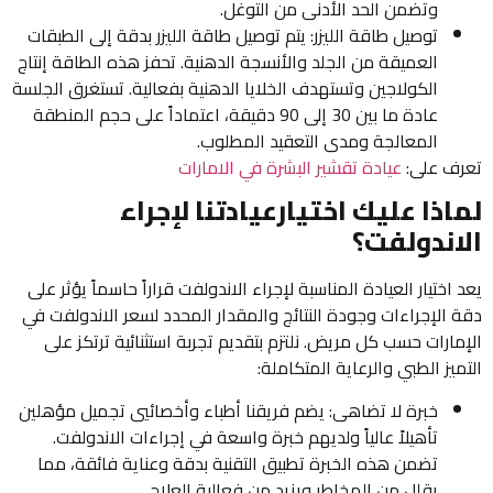
وتضمن الحد الأدنى من التوغل.
توصيل طاقة الليزر: يتم توصيل طاقة الليزر بدقة إلى الطبقات
العميقة من الجلد والأنسجة الدهنية. تحفز هذه الطاقة إنتاج
الكولاجين وتستهدف الخلايا الدهنية بفعالية. تستغرق الجلسة
عادة ما بين 30 إلى 90 دقيقة، اعتماداً على حجم المنطقة
المعالجة ومدى التعقيد المطلوب.
تعرف على:
عيادة تقشير البشرة في الامارات
لماذا عليك اختيارعيادتنا لإجراء
الاندولفت؟
يعد اختيار العيادة المناسبة لإجراء الاندولفت قراراً حاسماً يؤثر على
دقة الإجراءات وجودة النتائج والمقدار المحدد لسعر الاندولفت في
الإمارات حسب كل مريض. نلتزم بتقديم تجربة استثنائية ترتكز على
التميز الطبي والرعاية المتكاملة:
خبرة لا تضاهى: يضم فريقنا أطباء وأخصائيي تجميل مؤهلين
تأهيلاً عالياً ولديهم خبرة واسعة في إجراءات الاندولفت.
تضمن هذه الخبرة تطبيق التقنية بدقة وعناية فائقة، مما
يقلل من المخاطر ويزيد من فعالية العلاج.