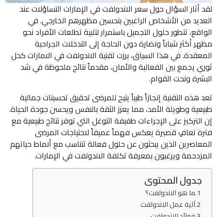
لقد أثار السؤال حول سعر الاندولفت في الإمارات التساؤلات عند
العديد من الأشخاص الراغبين بتحسين مظهرهم الخارجي. في
الواقع، تتطور حلول التجميل باستمرار لتلبية تطلعات الأفراد نحو
مظهر أكثر شباباً ونضارة دون الحاجة إلى التدخلات الجراحية
المعقدة. في هذا السياق، برزت تقنية الاندولفت في الامارات كحل
ثوري يجمع بين الفعالية والأمان، مقدماً نتائج ملحوظة في شد
البشرة ونحت القوام.
تعد هذه التقنية إنجازاً طبياً يتيح للمرضى تحقيق تحسينات جمالية
طبيعية وطويلة الأمد، مما يعزز الثقة بالنفس ويحسن جودة الحياة.
إن التركيز على الإجراءات طفيفة التوغل التي توفر نتائج طبيعية مع
فترة تعافٍ قصيرة يعكس فهماً عميقاً لاحتياجات المرضى
المعاصرين الذين يبحثون عن حلول فعالة تتناسب مع أنماط حياتهم
المزدحمة ويرغبون بمعرفة تكلفة الاندولفت في الإمارات.
جدول المحتوى
ما هو الاندولفت؟
آلية عمل الاندولفت
فوائد الاندولفت