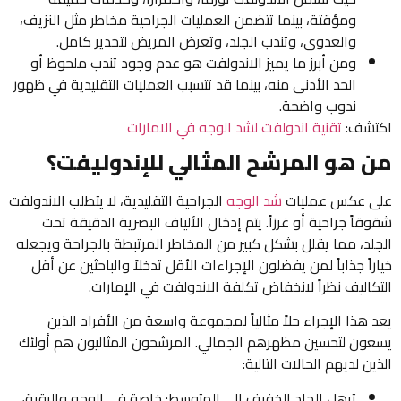
ومؤقتة، بينما تتضمن العمليات الجراحية مخاطر مثل النزيف،
والعدوى، وتندب الجلد، وتعرض المريض لتخدير كامل.
ومن أبرز ما يميز الاندولفت هو عدم وجود تندب ملحوظ أو
الحد الأدنى منه، بينما قد تتسبب العمليات التقليدية في ظهور
ندوب واضحة.
اكتشف:
تقنية اندولفت لشد الوجه في الامارات
من هو المرشح المثالي للإندوليفت؟
على عكس عمليات
شد الوجه
الجراحية التقليدية، لا يتطلب الاندولفت
شقوقاً جراحية أو غرزاً. يتم إدخال الألياف البصرية الدقيقة تحت
الجلد، مما يقلل بشكل كبير من المخاطر المرتبطة بالجراحة ويجعله
خياراً جذاباً لمن يفضلون الإجراءات الأقل تدخلاً والباحثين عن أقل
التكاليف نظراً لانخفاض تكلفة الاندولفت في الإمارات.
يعد هذا الإجراء حلاً مثالياً لمجموعة واسعة من الأفراد الذين
يسعون لتحسين مظهرهم الجمالي. المرشحون المثاليون هم أولئك
الذين لديهم الحالات التالية:
ترهل الجلد الخفيف إلى المتوسط: خاصة في الوجه والرقبة،