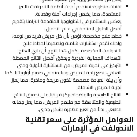
تقنيات متطورة: نستخدم أحدث أنظمة الاندولفت بالليزر
المعتمدة، مما يضمن إجراءات آمنة وفعالة.
يعكس الاستثمار في التكنولوجيا المتقدمة التزامنا بتقديم
أفضل الحلول المتاحة في عالم التجميل.
خطط علاج مخصصة: نؤمن بأن كل مريض فريد من نوعه،
ولذلك نقدم استشارات شاملة وتصميماً لخطط علاج
الاندولفت المخصصة. يكفل هذا النهج أن يلبي العلاج
الأهداف الجمالية الفردية ويحقق أفضل النتائج الممكنة.
التركيز على تجربة المريض: من الاستشارة الأولية وحتى
التعافي، نضع راحة المريض وسلامته في صميم أولوياتنا. كما
وأن بيئة العيادة مصممة لتكون مريحة وفاخرة، مما يعزز
تجربة المريض الشاملة.
النتائج الطبيعية والواضحة: يركز فريقنا على تحقيق النتائج
الطبيعية والمتناسقة مع ملامح المريض، مما يعزز جماله
الطبيعي بدلاً من تغيير مظهره بشكل جذري.
العوامل المؤثرة على سعر تقنية
الاندولفت في الإمارات