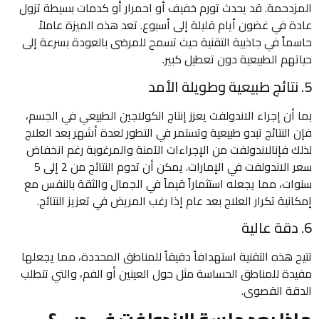
المزدحمة. قد يحدث تورم خفيف أو احمرار أو كدمات بسيطة تزول
عادة في غضون أيام قليلة إلى أسبوع. تعد هذه الميزة عاملاً
حاسماً في جاذبية التقنية حيث تسمح للمرضى بالعودة بسرعة إلى
حياتهم الطبيعية دون تعطيل كبير.
5. نتائج طبيعية وطويلة الأمد
بما أن إجراء الاندولفت يعزز إنتاج الكولاجين الطبيعي في الجسم،
فإن النتائج تبدو طبيعية وتستمر في التطور لعدة أشهر بعد العلاج
لذلك فإنالاندولفت من الإجراءات الآمنة والمرغوبة رغم انخفاض
سعر الاندولفت في الإمارات. يمكن أن تدوم النتائج من 2 إلى 5
سنوات، مما يجعله استثماراً قيماً في الجمال والثقة بالنفس مع
إمكانية تكرار العلاج بعد عام إذا رغب المريض في تعزيز النتائج.
6. دقة عالية
تتيح هذه التقنية استهدافاً دقيقاً للمناطق المحددة، مما يجعلها
مفيدة للمناطق الحساسة مثل حول العينين أو الفم، والتي تتطلب
الدقة القصوى.