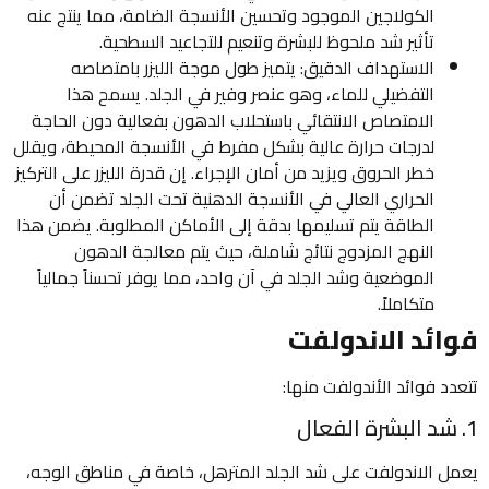
الكولاجين الموجود وتحسين الأنسجة الضامة، مما ينتج عنه
تأثير شد ملحوظ للبشرة وتنعيم للتجاعيد السطحية.
الاستهداف الدقيق: يتميز طول موجة الليزر بامتصاصه
التفضيلي للماء، وهو عنصر وفير في الجلد. يسمح هذا
الامتصاص الانتقائي باستحلاب الدهون بفعالية دون الحاجة
لدرجات حرارة عالية بشكل مفرط في الأنسجة المحيطة، ويقلل
خطر الحروق ويزيد من أمان الإجراء. إن قدرة الليزر على التركيز
الحراري العالي في الأنسجة الدهنية تحت الجلد تضمن أن
الطاقة يتم تسليمها بدقة إلى الأماكن المطلوبة. يضمن هذا
النهج المزدوج نتائج شاملة، حيث يتم معالجة الدهون
الموضعية وشد الجلد في آن واحد، مما يوفر تحسناً جمالياً
متكاملاً.
فوائد الاندولفت
تتعدد فوائد الأندولفت منها:
1. شد البشرة الفعال
يعمل الاندولفت على شد الجلد المترهل، خاصة في مناطق الوجه،