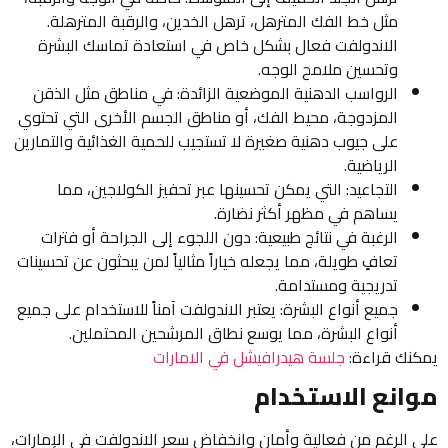
مثل خط الفك المترهل، ترهل الخدين، والرقبة المترهلة.
الاندولفت فعال بشكل خاص في استعادة تماسك البشرة
وتحسين ملامح الوجه.
الرواسب الدهنية الموضعية الزائدة: في مناطق مثل الذقن
المزدوجة، محيط الفك، أو مناطق الجسم الأخرى التي تحتوي
على جيوب دهنية صغيرة لا تستجيب للحمية الغذائية والتمارين
الرياضية.
التجاعيد: التي يمكن تحسينها عبر تحفيز الكولاجين، مما
يساهم في مظهر أكثر نضارة.
الرغبة في نتائج طبيعية: دون اللجوء إلى الجراحة أو فترات
تعافٍ طويلة، مما يجعله خياراً مثالياً لمن يبحثون عن تحسينات
تدريجية ومستدامة.
جميع أنواع البشرة: يعتبر الاندولفت آمناً للاستخدام على جميع
أنواع البشرة، مما يوسع نطاق المرشحين المحتملين.
يمكنك قراءة:
جلسة هيدرافيشل في الامارات
موانع الاستخدام
على الرغم من فعالية وأمان وانخفاض سعر الاندولفت في الإمارات،