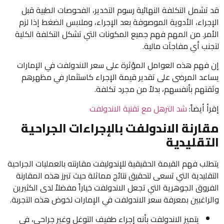
قد تشمل التكلفة النهائية رسوم التخدير، الفحوصات الطبية قبل
الإجراء، الأدوية الموصوفة بعد الإجراء، وملابس الضغط إذا لزم
الأمر. من المهم فهم جميع المكونات التي تشكل التكلفة الكلية
لتجنب أي مفاجآت مالية.
إن فهم هذه العوامل المؤثرة على سعر الاندولفت في الإمارات
يساعد المرضى على تقدير قيمة الإجراء كاستثمار في مظهرهم
وثقتهم بأنفسهم، بدلاً من مجرد تكلفة.
إقرأ أيضاً:
شد الترهل مع تقنية الاندولفت
مقارنة الاندولفت بالإجراءات الجراحية
التقليدية
يتطلب فهم القيمة الحقيقية للإندوليفت مقارنته بالعمليات الجراحية
التقليدية التي تسعى لتحقيق نتائج مماثلة حيث تبرز هذه المقارنة
الفروق الجوهرية التي تجعل الاندولفت خياراً مفضلاً لدى الكثيرين
والراغبين بمعرفة سعر الاندولفت في الإمارات لخوض هذه التجربة.
يتميز الاندولفت بأنه إجراء طفيف التوغل وغير جراحي، في