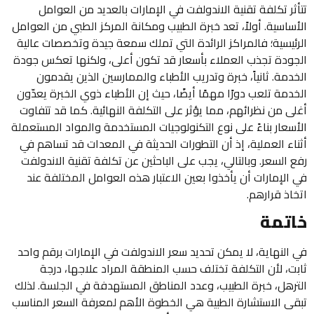
تتأثر تكلفة تقنية الاندولفت في الإمارات بالعديد من العوامل
الأساسية. أولاً، تعد خبرة الطبيب ومكانة المركز الطبي من العوامل
الرئيسية؛ فالمراكز الرائدة التي تملك سمعة جيدة وتخصصات عالية
الجودة تجذب العملاء بأسعار قد تكون أعلى، ولكنها تعكس جودة
الخدمة. ثانياً، خبرة وتدريب الأطباء والممارسين الذين يقدمون
الخدمة تلعب دورًا مهمًا أيضًا، حيث إن الأطباء ذوي الخبرة يعدّون
أغلى من نظرائهم، مما يؤثر على التكلفة النهائية. كما قد تتفاوت
الأسعار بناءً على نوع التكنولوجيات المستخدمة والمواد المستعملة
أثناء العملية، إذ أن التطورات الحديثة في المعدات قد تساهم في
رفع السعر. وبالتالي، يجب على الباحثين عن تكلفة تقنية الاندولفت
في الإمارات أن يأخذوا بعين الاعتبار هذه العوامل المختلفة عند
اتخاذ قرارهم.
خاتمة
في النهاية، لا يمكن تحديد سعر الاندولفت في الإمارات برقم واحد
ثابت، لأن التكلفة تختلف حسب المنطقة المراد علاجها، درجة
الترهل، خبرة الطبيب، وعدد المناطق المستهدفة في الجلسة. لذلك
تبقى الاستشارة الطبية هي الخطوة الأهم لمعرفة السعر المناسب