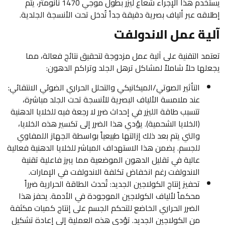
يستخدم هذا الإجراء شعاع ليزر بطول موجي 1470 نانومتر، يتم
إطلاقه عبر ألياف بصرية دقيقة جداً تُدخل تحت الأنسجة الجلدية.
آلية عمل الاندولفت
تعتمد التقنية على آلية عمل مزدوجة لتحقيق نتائج فعالة، مما
يجعلها حلاً شاملاً لمشاكل ترهل الجلد وتراكم الدهون:
التأثير الصوتي/الميكانيكي والتحلل الحراري الضوئي الانتقائي:
عند ملامسة الألياف البصرية للأنسجة تحت الجلد مباشرة،
تتسبب طاقة الليزر في إحداث ضرر لا رجعة فيه للخلايا الدهنية
(الخلايا الشحمية). يؤدي هذا الضرر إلى تكسير هذه الخلايا،
والتي يتم بعد ذلك إزالتها طبيعياً بواسطة الجهاز اللمفاوي
للجسم. يضمن هذا الاستهداف المباشر للخلايا الدهنية فعالية
عالية في تقليل الدهون الموضعية مما يبرز فاعلية تقنية
الاندولفت رغم انخفاض تكلفة الاندولفت في الإمارات.
تحفيز إنتاج الكولاجين الجديد: تُحدث الطاقة الحرارية ضرراً
محكماً لألياف الكولاجين الموجودة في الأدمة. يحفز هذا
الضرر الحراري الخاضع للتحكم الجسم على إنتاج كميات مكثفة
من الكولاجين الجديد. تؤدي هذه العملية إلى إعادة تشكيل