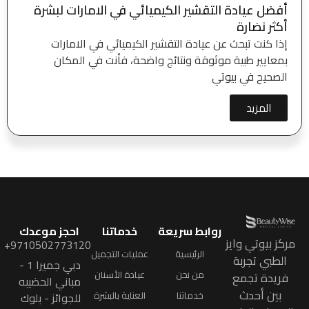
أفضل عيادة التقشير الكيميائي في الامارات لبشرة
أكثر نضارة
إذا كنت تبحث عن عيادة التقشير الكيميائي في الامارات
بمعايير طبية موثوقة ونتائج واضحة، فأنت في المكان
الصحيح في بيوتي
المزيد
روابط سريعة
خدماتنا
احجز موعدك
مركز بيوتي وايز
9710502773120+
الرئيسية
عمليات التجميل
الطبي تجربة
دبي جميرا 1 -
من نحن
عيادة الأسنان
فريدة تجمع
مباني الحضيبه
بين أحدث
خدماتنا
العناية بالبشرة
للجوائز - بلوك