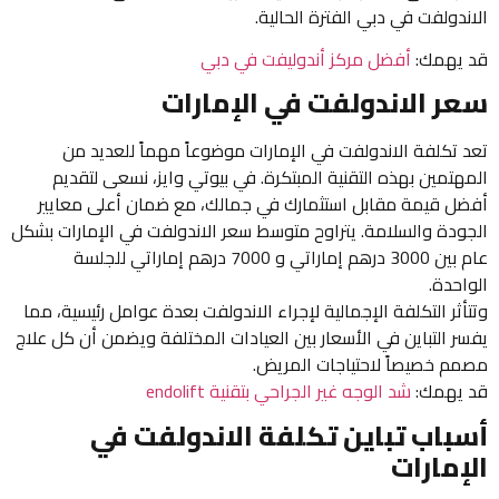
الاندولفت في دبي الفترة الحالية.
قد يهمك:
أفضل مركز أندوليفت في دبي
سعر الاندولفت في الإمارات
تعد تكلفة الاندولفت في الإمارات موضوعاً مهماً للعديد من
المهتمين بهذه التقنية المبتكرة. في بيوتي وايز، نسعى لتقديم
أفضل قيمة مقابل استثمارك في جمالك، مع ضمان أعلى معايير
الجودة والسلامة. يتراوح متوسط سعر الاندولفت في الإمارات بشكل
عام بين 3000 درهم إماراتي و 7000 درهم إماراتي للجلسة
الواحدة.
وتتأثر التكلفة الإجمالية لإجراء الاندولفت بعدة عوامل رئيسية، مما
يفسر التباين في الأسعار بين العيادات المختلفة ويضمن أن كل علاج
مصمم خصيصاً لاحتياجات المريض.
قد يهمك:
شد الوجه غير الجراحي بتقنية endolift
أسباب تباين تكلفة الاندولفت في
الإمارات