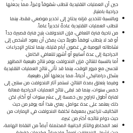
حين أن العمليات التقليدية تتطلب شقوقاً وغرزاً، مما يجعلها
جراحية بامتياز.
وبالنسبة للتخدير، فإنه يحتاج إلى تخدير موضعي فقط، بينما
تتطلب العمليات التقليدية عادةً تخديراً عاماً.
من ناحية فترة التعافي، فإن الاندولفت يتيح فترة قصيرة جداً
أو قد لا يتطلب توقفاً طويلاً حيث يمكن أن يعود الشخص إلى
نشاطاته اليومية في غضون أيام قليلة، بينما تحتاج الإجراءات
الجراحية إلى عدة أسابيع أو أشهر للتعافي الكامل.
أما بالنسبة للنتائج، فإن الاندولفت يوفر نتائج طبيعية المظهر
تتحسن مع مرور الوقت، بينما قد تأتي نتائج العمليات التقليدية
بشكل دراماتيكي أحياناً، مما يجعلها أقل طبيعية.
وفيما يتعلق بمدة النتائج، تستمر آثار الاندولفت من سنتين إلى
خمس سنوات، بينما قد تبقى نتائج العمليات الجراحية فعالة
لفترة أطول تتراوح بين خمسة إلى عشر سنوات أو أكثر، لكن
ذلك يعتمد على عدة عوامل. يعني هذا أنه يوفر من حيث
التكاليف للراغبين بمعرفة تكلفة الاندولفت في الإمارات من
حيث دوام نتائجه أكثر من غيره.
تعد المخاطر والآثار الجانبية المحتملة أيضاً من النقاط الهامة،
حيث تشمل الاندولفت تورماً، واحمراراً، وكدمات خفيفة