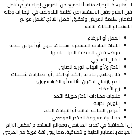
لا يعتبر هذا الإجراء مناسباً للجميع. من الضروري إجراء تقييم شامل
قبل العلاج وقبل الاستفسار عن تكلفة الاندولفت في الإمارات وذلك
لضمان سلامة المريض وتحقيق أفضل النتائج. تشمل موانع
الاستخدام الحالات التالية:
الحمل أو الإرضاع.
الآفات الجلدية المستمرة، سحجات، جروح، أو أمراض جلدية
موضعية في المنطقة المراد علاجها.
الشلل التشنجي.
التخثر و/أو التهاب الوريد الخثاري.
خلل وظيفي حاد في الكبد أو الكلى أو اضطرابات شحميات
الدم (ارتفاع الدهون الثلاثية أو الكوليسترول).
زرع الأعضاء.
علاجات مضادات التخثر طويلة الأمد.
الأورام الخبيثة.
أمراض المناعة الذاتية أو التهابات الجلد.
حساسية معروفة للمخدر الموضعي.
إن الشفافية في تحديد المرشحين وموانع الاستخدام تعكس التزام
العيادة بالمعايير الطبية والأخلاقية، مما يبني ثقة قوية مع المرضى