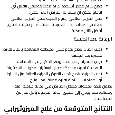
وضع كريم مخدر: يُستخدم كريم مخدر موضعي لتقليل أي
انزعاج يمكن أن يشعر به المريض أثناء الحقن.
حقن المزيج العلاجي: يقوم الطبيب بحقن المزيج العلاجي
بدقة في طبقات الجلد العميقة باستخدام إبر دقيقة لتحقيق
أفضل نتائج ممكنة.
الرعاية بعد الجلسة
تجنب الماء: ينصح بعدم غسل المنطقة المعالجة بالماء لفترة
قصيرة بعد الجلسة.
تجنب المكياج: يجب تجنب وضع المكياج على المنطقة
المعالجة لفترة محددة لضمان استقرار المكونات المحقونة.
تجنب الحرارة: ينصح بتجنب التعرض للحرارة العالية مثل الساونا
أو الحمامات الساخنة لفترة معينة بعد العلاج.
تضمن هذه الخطوات حصول المريض على تجربة علاجية آمنة
وفعّالة، مما يؤدي إلى تحقيق النتائج المرجوة بأقل قدر من
المضاعفات.
النتائج المتوقعة من علاج الميزوثيرابي