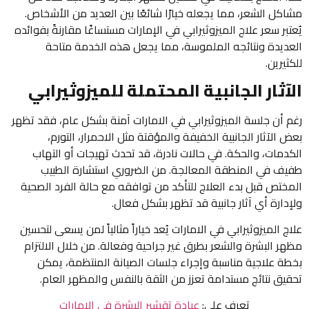
مشاكل الشعر، مما يجعله خيارًا شائعًا بين العديد من الأشخاص.
يُعتبر سعر علاج الميزوثيرابي في الإمارات مستساغًا مقارنةً بفوائده
العديدة ونتائجه الملموسة، مما يجعل هذه الخدمة متاحة
للكثيرين.
الآثار الجانبية المحتملة للميزوثيرابي
رغم أن جلسة الميزوثيرابي في الامارات آمنة بشكل عام، فقد تظهر
بعض الآثار الجانبية الخفيفة والمؤقتة مثل الاحمرار، التورم،
الكدمات، والحكة. في حالات نادرة، قد تحدث تهيجات أو التهاب
طفيف في المنطقة المعالجة. من الضروري استشارة الطبيب
المختص قبل بدء العلاج للتأكد من توافقه مع حالة الفرد الصحية
ولإدارة أي آثار جانبية قد تظهر بشكل فعال.
علاج الميزوثيرابي في الامارات يُعد خياراً مثالياً لمن يسعى لتحسين
مظهر البشرة والشعر بطرق غير جراحية وفعالة. من خلال الالتزام
بخطة علاجية مناسبة وإجراء جلسات الصيانة المنتظمة، يمكن
تحقيق نتائج مستدامة تعزز من الثقة بالنفس والمظهر العام.
تعرف على:
عيادة تقشير البشرة في الامارات