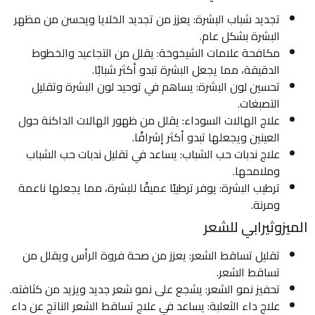
تجديد شباب البشرة: يعزز من تجديد الخلايا ويحسن من مظهر
البشرة بشكل عام.
مكافحة علامات الشيخوخة: يقلل من التجاعيد والخطوط
الدقيقة، مما يجعل البشرة تبدو أكثر شبابًا.
تحسين لون البشرة: يساهم في توحيد لون البشرة وتقليل
التصبغات.
علاج الهالات السوداء: يقلل من ظهور الهالات الداكنة حول
العينين ويجعلها تبدو أكثر إشراقًا.
علاج ندبات حب الشباب: يساعد في تقليل ندبات حب الشباب
وملامحها.
ترطيب البشرة: يوفر ترطيبًا عميقًا للبشرة، مما يجعلها ناعمة
ومرنة.
الميزوثيرابي للشعر
تقليل تساقط الشعر: يعزز من صحة فروة الرأس ويقلل من
تساقط الشعر.
تحفيز نمو الشعر: يشجع على نمو شعر جديد ويزيد من كثافته.
علاج داء الثعلبة: يساعد في علاج تساقط الشعر الناتج عن داء