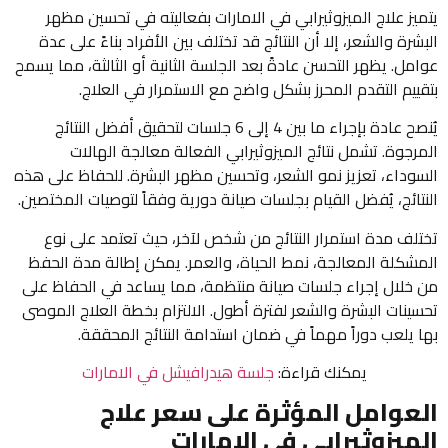
يتميز علاج الميزوثيرابي في الامارات بفعاليته في تحسين مظهر
البشرة والشعر، إلا أن النتائج قد تختلف بين الأفراد بناءً على عدة
عوامل. يظهر التحسن عادةً بعد الجلسة الثانية أو الثالثة، مما يسمح
بتقييم التقدم المحرز بشكل واضح مع الاستمرار في العلاج.
يُنصح عادة بإجراء ما بين 4 إلى 6 جلسات لتحقيق أفضل النتائج
المرجوة. تشمل نتائج الميزوثيرابي الفعالة معالجة الهالات
السوداء، تعزيز نمو الشعر، وتحسين مظهر البشرة. للحفاظ على هذه
النتائج، يُفضل القيام بجلسات صيانة دورية وفقاً لتوصيات المختصين.
تختلف مدة استمرار النتائج من شخص لآخر، حيث تعتمد على نوع
المشكلة المعالجة، نمط الحياة، والعمر. يمكن إطالة مدة الحفظ
من خلال إجراء جلسات صيانة منتظمة، مما يساعد في الحفاظ على
تحسينات البشرة والشعر لفترة أطول. الالتزام بخطة العلاج الموصى
بها يلعب دوراً مهماً في ضمان استدامة النتائج المحققة.
يمكنك قراءة:
جلسة هيدرافيشل في الامارات
العوامل المؤثرة على سعر علاج
الميزوثيرابي في الإمارات