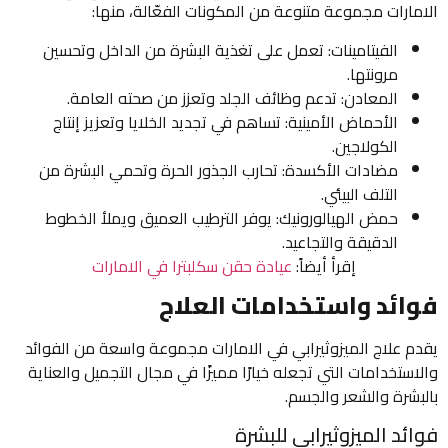
الامارات مجموعة متنوعة من المكونات الفعّالة، منها:
الفيتامينات: تعمل على تغذية البشرة من الداخل وتحسين
مرونتها.
المعادن: تدعم وظائف الجلد وتعزز من صحته العامة.
الأحماض الأمينية: تساهم في تجديد الخلايا وتعزيز إنتاج
الكولاجين.
مضادات الأكسدة: تحارب الجذور الحرة وتحمي البشرة من
التلف البيئي.
حمض الهيالورونيك: يوفر الترطيب العميق ويملأ الخطوط
الدقيقة والتجاعيد.
إقرأ أيضاً:
عيادة حقن سكلبترا في الامارات
فوائد واستخدامات العلاج
يقدم علاج الميزوثيرابي في الامارات مجموعة واسعة من الفوائد
والاستخدامات التي تجعله خيارًا مميزًا في مجال التجميل والعناية
بالبشرة والشعر والجسم.
فوائد الميزوثيرابي للبشرة