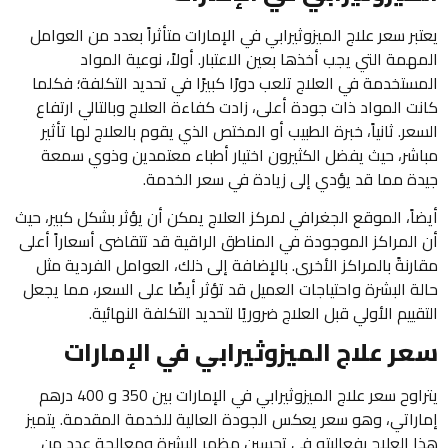
يعتبر سعر علاج الميزوثيرابي في الإمارات متأثراً بعدد من العوامل
المهمة التي يجب أخذها بعين الاعتبار. أولاً، نوعية المواد
المستخدمة في العلاج تلعب دورًا كبيرًا في تحديد التكلفة؛ فكلما
كانت المواد ذات جودة أعلى، زادت كفاءة العلاج وبالتالي ارتفاع
السعر. ثانياً، خبرة الطبيب أو المختص الذي يقوم بالعلاج لها تأثير
مباشر، حيث يفضل الكثيرون اختيار أطباء معتمدين وذوي سمعة
جيدة مما قد يؤدي إلى زيادة في سعر الخدمة.
أيضاً، الموقع الجغرافي لمركز العلاج يمكن أن يؤثر بشكل كبير، حيث
أن المراكز الموجودة في المناطق الراقية قد تتقاضى أسعاراً أعلى
مقارنةً بالمراكز الأخرى. بالإضافة إلى ذلك، العوامل الفردية مثل
حالة البشرة واحتياجات العميل قد تؤثر أيضًا على السعر، مما يجعل
التقييم الأولي قبل العلاج ضروريًا لتحديد التكلفة النهائية.
سعر علاج الميزوثيرابي في الإمارات
يتراوح سعر علاج الميزوثيرابي في الإمارات بين 350 و 400 درهم
إماراتي، وهو سعر يعكس الجودة العالية للخدمة المقدمة. يتميز
هذا العلاج بفعاليته في تحسين مظهر البشرة ومعالجة عدد من