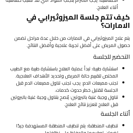
الحساسية: يجب الالتزام بتجنب المواد التي قد تسبب حساسية
أثناء العلاج.
كيف تتم جلسة الميزوثيرابي في
الامارات؟
يتم علاج الميزوثيرابي في الامارات من خلال عدة مراحل تضمن
حصول المريض على أفضل تجربة علاجية وأفضل النتائج.
التحضير للجلسة
استشارة طبية: تبدأ عملية العلاج باستشارة طبية مع الطبيب
المختص لتقييم حالة المريض وتحديد الأهداف العلاجية.
تجنب مميعات الدم: يجب تجنب تناول مميعات الدم قبل
الجلسة لتقليل خطر حدوث كدمات.
تناول وجبة غنية بالبروتين: يُنصح بتناول وجبة غنية بالبروتين
قبل العلاج لتعزيز نتائج العلاج.
أثناء الجلسة
تنظيف المنطقة: يتم تنظيف المنطقة المستهدفة جيدًا
لضمان تعقيمها والحفاظ على نظافتها.