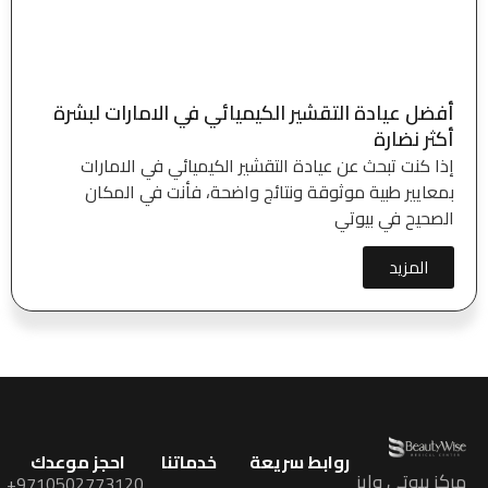
أفضل عيادة التقشير الكيميائي في الامارات لبشرة
أكثر نضارة
إذا كنت تبحث عن عيادة التقشير الكيميائي في الامارات
بمعايير طبية موثوقة ونتائج واضحة، فأنت في المكان
الصحيح في بيوتي
المزيد
روابط سريعة
خدماتنا
احجز موعدك
مركز بيوتي وايز
9710502773120+