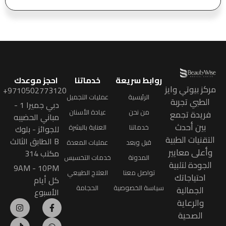
روابط سريعة
خدماتنا
احجز موعدك
مركز بيوتي وايز
9710502773120+
الرئيسية
عمليات التجميل
الطبي تجربة
دبي جميرا 1 -
من نحن
عيادة الأسنان
فريدة تجمع
مباني الحضيبه
بين أحدث
خدماتنا
العناية بالبشرة
للجوائز - بلوك
التقنيات الطبية
B الطابق الثالث
قبل وبعد
عمليات المعدة
وأعلى معايير
مكتب 314
المدونة
خدمات التخسيس
الجودة لتلبية
9AM - 10PM
تواصل معنا
العلاج الطبيعي
احتياجاتك
كل أيام
سياسة الخصوصية
الحجامة
الجمالية
الأسبوع
والرعاية
الصحية