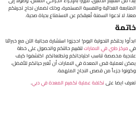
يبدأ من التقييم الدقيق، مروراً بالإجراء الجراحي المتقن، وصولاً إلى
المتابعة الغذائية والنفسية المستمرة، وذلك لضمان نجاح تجربتكم
معنا. لا تدعوا السمنة تُعيقكم عن الاستمتاع بحياة صحية.
خاتمة
ابدأوا رحلتكم التحولية اليوم! احجزوا استشارة مجانية الآن مع خبرائنا
في
مركز طبي في الامارات
لتقييم حالتكم والحصول على خطة
علاجية مخصصة تناسب احتياجاتكم وتطلعاتكم. اكتشفوا كيف
يمكن لعملية قص المعدة في الامارات أن تُغير حياتكم للأفضل،
وكونوا جزءاً من قصص النجاح الملهمة.
تعرف ايضا على
تكلفة عملية تكميم المعدة في دبي
.