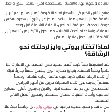
العيادة وتجهيزاتها، والتقنية المستخدمة (مثل المنظار بشق واحد).
ويتيح التباين الكبير في الأسعار لعيادتنا فرصة لتمييز نفسها عبر تبرير
القيمة مقابل السعر، مما يساعد المركز على شرح أن سعره يعكس
جودة الخدمة، احترافية الجراحين، الرعاية الشاملة قبل وبعد
العملية، واستخدام أحدث التقنيات، مما يحول التركيز من “السعر” إلى
“القيمة” التي يحصل عليها المريض.
لماذا تختار بيوتي وايز لرحلتك نحو
الرشاقة؟
لقد استعرضنا معاً كيف تُقدم عملية قص المعدة في الامارات حلاً
علمياً ومُثبتاً للسمنة، يتجاوز خسارة الوزن ليشمل تحسناً جذرياً. ندرك
أن هذه الرحلة تتطلب خبرة طبية فائقة، رعاية شاملة، ودعماً
مستمراً. يُشرف على هذه العمليات فريق من أمهر الجراحين
المتخصصين في جراحة السمنة لدينا، والذين يلتزمون بأعلى المعايير
العالمية وأحدث التقنيات لضمان سلامتكم وتحقيق أفضل النتائج
الممكنة.
نحن لا نقدم مجرد عملية جراحية في
بيوتي وايز
، بل برنامجاً متكاملاً