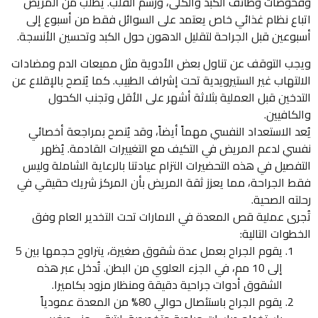
وفحوصات وظائف الكبد والكلى، ورسم القلب. يُطلب من المريض
اتباع نظام غذائي خاص يعتمد على السوائل فقط من أسبوع إلى
أسبوعين قبل الجراحة لتقليل الدهون حول الكبد وتحسين الأنسجة.
ويجب التوقف عن تناول بعض الأدوية مثل مميعات الدم ومضادات
الالتهاب غير الستيرويدية تحت إشراف الطبيب. كما يُنصح بالإقلاع عن
التدخين قبل العملية بثلاثة أشهر على الأقل وتجنب الكحول
والكافيين.
يُعد الاستعداد النفسي مهماً أيضاً، وقد يُنصح بمراجعة أخصائي
نفسي لدعم المريض في التكيف مع التغييرات القادمة. يُظهر
التفصيل في هذه التحضيرات التزام عيادتنا بالرعاية الشاملة وليس
فقط الجراحة، مما يعزز ثقة المريض بأن المركز شريك حقيقي في
رحلته الصحية.
تُجرى عملية قص المعدة في الامارات تحت التخدير العام وفق
الخطوات التالية:
يقوم الجراح بعمل عدة شقوق صغيرة، يتراوح حجمها بين 5
إلى 10 مم، في الجزء العلوي من البطن. تُدخل عبر هذه
الشقوق أدوات جراحية دقيقة ومنظار مزود بكاميرا.
يقوم الجراح باستئصال حوالي 80% من المعدة عمودياً