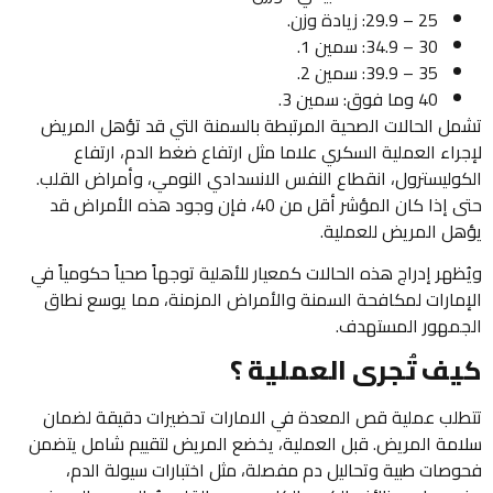
25 – 29.9: زيادة وزن.
30 – 34.9: سمين 1.
35 – 39.9: سمين 2.
40 وما فوق: سمين 3.
تشمل الحالات الصحية المرتبطة بالسمنة التي قد تؤهل المريض
لإجراء العملية السكري علاما مثل ارتفاع ضغط الدم، ارتفاع
الكوليسترول، انقطاع النفس الانسدادي النومي، وأمراض القلب.
حتى إذا كان المؤشر أقل من 40، فإن وجود هذه الأمراض قد
يؤهل المريض للعملية.
ويُظهر إدراج هذه الحالات كمعيار للأهلية توجهاً صحياً حكومياً في
الإمارات لمكافحة السمنة والأمراض المزمنة، مما يوسع نطاق
الجمهور المستهدف.
كيف تُجرى العملية ؟
تتطلب عملية قص المعدة في الامارات تحضيرات دقيقة لضمان
سلامة المريض. قبل العملية، يخضع المريض لتقييم شامل يتضمن
فحوصات طبية وتحاليل دم مفصلة، مثل اختبارات سيولة الدم،