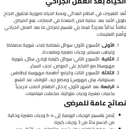
الحياة بعد العمل الجراحي
تُعد التغييرات في النظام الغذائي ونمط الحياة ضرورية لتحقيق النجاح
طويل الأمد بعد عملية قص المعدة في الامارات. يتبع المرضى
نظاماً غذائياً متدرجاً؛ فيما يلي تقسيم لمراحل ما بعد العمل الجراحي
وأهم التعليمات:
الأولى
: الأسبوع الأول؛ سوائل شفافة (ماء، شوربة مصفاة)
وترطيب مستمر، وجبات صغيرة ومتعددة.
الثانية
: الأسبوع الثاني؛ سوائل كثيفة (زبادي سائل، شوربة
مهروسة) مع التركيز على البروتين، تجنب السكر.
الثالثة
: الأسبوع الثالث والرابع؛ أطعمة مهروسة (بطاطس
مسلوقة، بيض مهروس) ومضغ جيد، التوقف عند الشبع.
الرابعة
: بعد الشهر الأول، إدخال الطعام الصلب تدريجياً
بكميات صغيرة وجبات متوازنة، مكملات فيتامينات.
نصائح عامة للمرضى
يُنصح بتقسيم الوجبات اليومية إلى 4-6 وجبات صغيرة وخالية
من الدسم بدلاً من 3 وجبات كبيرة.