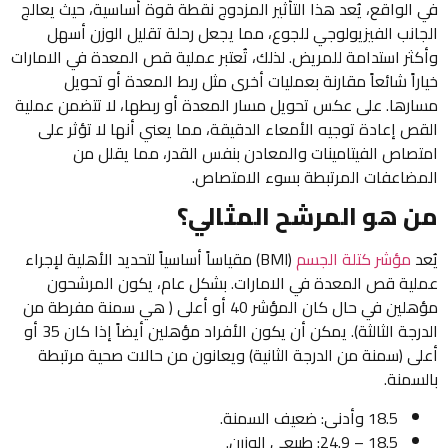
في الواقع، يُعد هذا التأثير المزدوج نقطة قوة أساسية، حيث يعالج
الجانب الفيزيولوجي للجوع، مما يجعل رحلة تقليل الوزن أسهل
وأكثر استدامة للمريض. لذلك، تُعتبر عملية قص المعدة في الامارات
خياراً شائعاً مقارنة بعمليات أخرى مثل ربط المعدة أو تحويل
مسارها. على عكس تحويل مسار المعدة أو ربطها، لا تتضمن عملية
القص إعادة توجيه الأمعاء الدقيقة، مما يعني أنها لا تؤثر على
امتصاص الفيتامينات والمعادن بنفس القدر، مما يقلل من
المضاعفات المرتبطة بسوء الامتصاص.
من هو المرشح المثالي؟
يُعد
مؤشر كتلة الجسم
(BMI) مقياساً أساسياً لتحديد الأهلية لإجراء
عملية قص المعدة في الامارات. بشكل عام، يكون المرشحون
مؤهلين في حال كان المؤشر 40 أو أعلى ( هي سمنة مفرطة من
الدرجة الثالثة). يمكن أن يكون الأفراد مؤهلين أيضاً إذا كان 35 أو
أعلى (سمنة من الدرجة الثانية) ويعانون من حالات صحية مرتبطة
بالسمنة.
18.5 وأدنى: ضعيف السمنة.
18.5 – 24.9: طبيعي الوزرن.