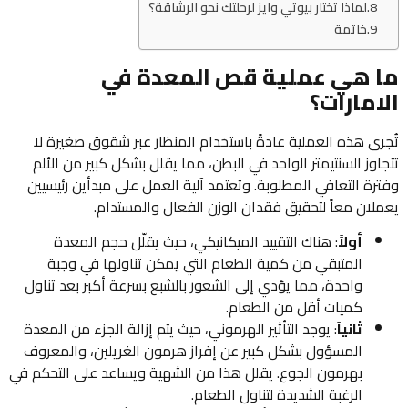
لماذا تختار بيوتي وايز لرحلتك نحو الرشاقة؟
خاتمة
ما هي عملية قص المعدة في
الامارات؟
تُجرى هذه العملية عادةً باستخدام المنظار عبر شقوق صغيرة لا
تتجاوز السنتيمتر الواحد في البطن، مما يقلل بشكل كبير من الألم
وفترة التعافي المطلوبة. وتعتمد آلية العمل على مبدأين رئيسيين
يعملان معاً لتحقيق فقدان الوزن الفعال والمستدام.
أولاً
: هناك التقييد الميكانيكي، حيث يقلّل حجم المعدة
المتبقي من كمية الطعام التي يمكن تناولها في وجبة
واحدة، مما يؤدي إلى الشعور بالشبع بسرعة أكبر بعد تناول
كميات أقل من الطعام.
ثانياً
: يوجد التأثير الهرموني، حيث يتم إزالة الجزء من المعدة
المسؤول بشكل كبير عن إفراز هرمون الغريلين، والمعروف
بهرمون الجوع. يقلل هذا من الشهية ويساعد على التحكم في
الرغبة الشديدة لتناول الطعام.