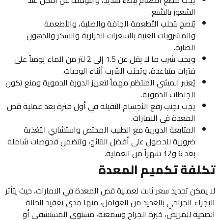
يجب مضغ الطعام ببطء شديد، والتوقف عن الأكل عند
الشعور بالشبع.
يُنصح بتجنب الأطعمة الجافة والصلبة، والأطعمة
والمشروبات الغنية بالسعرات الحرارية والسكر والدهون
الضارة.
ويجب شرب ما لا يقل عن 1.5 إلى 2 لتر من الماء يومياً على
فترات متباعدة، وتجنب الشرب أثناء الوجبات.
يُعتبر المشي المنتظم مهماً لتعزيز الدورة الدموية ومنع تكون
الجلطات الدموية.
يجب تجنب رفع الأجسام الثقيلة في أول فترة بعد عملية قص
المعدة في الامارات.
المتابعة الدورية مع الطبيب المختص واستشاري التغذية
ضرورية للحصول على أفضل النتائج، وتتضمن فحوصات شاملة
بعد 6 و12 شهراً من العملية.
تكلفة تكميم المعدة
لا يمكن تحديد سعر ثابت لعملية قص المعدة في الامارات، حيث يتأثر
الإجراء الجراحي بالعديد من العوامل، منها مدى تعقيد الحالة
الصحية للمريض، خبرة الجراح وسمعته، مستوى المستشفى أو