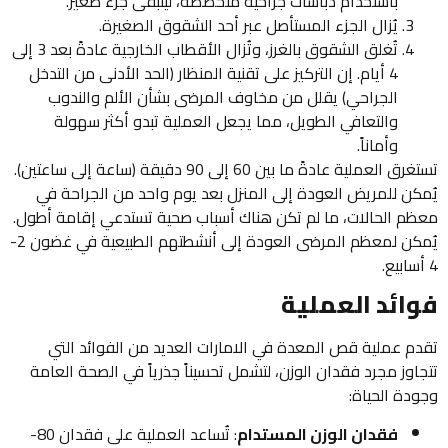
باستخدام دباسات جراحية متخصصة، ليتبقى جزء صغير.
يُزال الجزء المستأصل عبر أحد الشقوق الصغيرة.
تُغلق الشقوق بالغرز، وتُزال الأقطاب الخارجية عادةً بعد 3 إلى
4 أيام. إن التركيز على تقنية المنظار (الحد الأدنى من التدخل
الجراحي) يقلل من مخاوف المرضى بشأن الألم والندوب
والتعافي الطويل، مما يجعل العملية تبدو أكثر سهولة
وأماناً.
تستغرق العملية عادةً ما بين 60 إلى 90 دقيقة (ساعة إلى ساعتين).
يُمكن للمريض العودة إلى المنزل بعد يوم واحد من الجراحة في
معظم الحالات، ما لم تكن هناك أسباب صحية تستدعي إقامة أطول.
يُمكن لمعظم المرضى العودة إلى أنشطتهم الطبيعية في غضون 2-
4 أسابيع.
فوائد العملية
تقدم عملية قص المعدة في الامارات العديد من الفوائد التي
تتجاوز مجرد فقدان الوزن، لتشمل تحسيناً جذرياً في الصحة العامة
وجودة الحياة:
فقدان الوزن المستدام
: تُساعد العملية على فقدان 80-