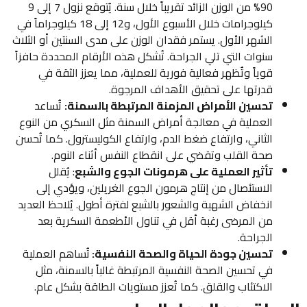
90% من الوزن الزائد تقريباً خلال سنة. يُتوقع نزول 7 إلى 9
كيلوجرامات خلال الأسبوع الأول، و12 إلى 18 كيلوجراماً في
الشهر الأول. يستمر فقدان الوزن على مدى السنتين أو الثلاث
سنوات التي تلي الجراحة. تُشكل هذه الأرقام المحددة حافزاً
قوياً وتُظهر فعالية فورية للعملية، مما يعزز الثقة في
قدرتها على تحقيق الأهداف المرجوة.
تحسين الأمراض المزمنة المرتبطة بالسمنة:
تُساعد
العملية في معالجة أمراض السمنة مثل السكري من النوع
الثاني، وارتفاع ضغط الدم، وارتفاع الكوليسترول. كما تُحسن
صحة القلب وتقضي على انقطاع النفس أثناء النوم.
تأثير العملية على هرمونات الجوع والشبع
: يُقلل
الاستئصال من إنتاج هرمون الجوع الغريلين، ويؤدي إلى
انخفاض الشهية والشعور بالشبع لفترة أطول. يُلاحظ العديد
من المرضى رغبة أقل في تناول الأطعمة السكرية بعد
الجراحة.
تحسين جودة الحياة والصحة النفسية:
تُساهم العملية
في تحسين الصحة النفسية المرتبطة غالباً بالسمنة، مثل
الاكتئاب والقلق. كما تُعزز مستويات الطاقة بشكل عام.