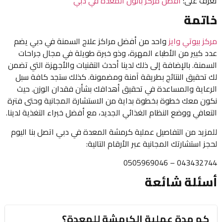
تعرف على:
أفضل مركز بالون المعدة في دبي
خاتمة
مركز بيوتي وايز
واحد من أفضل مراكز علاج السمنة في دبي يضم
عدد كبير من الأطباء المهرة، وذو خبرة طويلة في مجال جراحات
السمنة. بالإضافة إلى ذلك لدينا أحدث التقنيات والأجهزة التي تضمن
لك تحقيق النتائج بطريقة آمنة ومضمونة. كذلك ستجد كافة سبل
الرعاية والمساعدة في تحقيق أهدافك بشأن فقدان الوزن. حيث
نكون معك خطوة بخطوة بداية من الاستشارة المجانية وحتى فترة
التعافي ووضع النظام الغذائي الجديد، مع أفضل خبراء التغذية لدينا.
للمزيد من التفاصيل عملية كرمشة المعدة في دبي اتصل بنا اليوم
لحجز استشارتك المجانية عبر الأرقام التالية:
043432744 – 0505969046
أسئلة شائعة
كم مدة عملية الكرمشة للمعدة؟