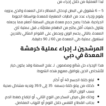
تبدأ العملية من خلال إجراء من
5 – 6 شقوق في البطن لإدخال المنظار داخل المعدة والذي بدوره
يقوم بإجراء عدد من الطيات الصغيرة للمعدة بواسطة الخيوط
الجراحية. هكذا يصبح حجم معدة مريض السمنة أصغر مما يجعله
يتناول كميات أقل بكثير من الطعام مقارنًة بـ قبل عملية ثني
المعدة. بالتالي يخسر الوزن ويحصل على القوام المثالي بالتدريج.
تستغرق عملية طي المعدة من 60 لـ 90 دقيقة.
المرشحين لـ إجراء عملية كرمشة
المعدة في دبي
هذا الإجراء حل شائع ومضمون لـ علاج السمنة وقد يكون خيار
للأشخاص الذين يتوافق معهم هذه الشروط:
تبلغ كتلة الجسم 40 أو أكثر.
كذلك من يبلغ كتلة جسمه 35 إلى 39.9 ولديه مشاكل صحية
بسبب الوزن الزائد.
وذلك مثل مرض السكر من النوع الثاني، أو ارتفاع ضغط الدم.
بجانب انقطاع التنفس خلال النوم أو التهاب المفاصل.