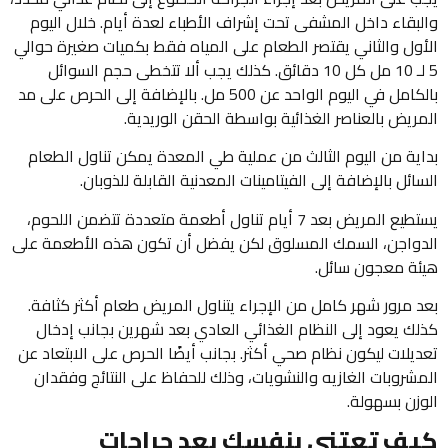
والبقاء داخل المشفى تحت إشراف الأطباء لعدة أيام. خلال اليوم
الأول والثاني يقتصر الطعام على المياه فقط بكميات صغيرة حوالي
5 لـ 10 مل كل 10 دقائق. كذلك يجب ألا تتخطى حجم السوائل
بالكامل في اليوم الواحد عن 500 مل. بالإضافة إلى الحرص على مد
المريض بالعناصر الغذائية بواسطة الحقن الوريدية.
بداية من اليوم الثالث من عملية طي المعدة يمكن تناول الطعام
السائل بالإضافة إلى الفيتامينات المعدنية القابلة للذوبان.
يستطيع المريض بعد 7 أيام تناول أطعمة متعددة تتضمن اللحوم،
الدواجن، السمك المسلوق لكن يفضل أن تكون هذه الأطعمة على
هيئة معجون سائل.
بعد مرور شهر كامل من الإجراء يتناول المريض طعام أكثر كثافة.
كذلك يعود إلى النظام الغذائي العادي بعد شهرين بجانب إدخال
تعديلات ليكون نظام صحي أكثر. بجانب أيضًا الحرص على الابتعاد عن
المشروبات الغازيه والنشويات، وذلك للحفاظ على النتائج وفقدان
الوزن بسهولة.
كيف تعتني بنفسك بعد جراحات