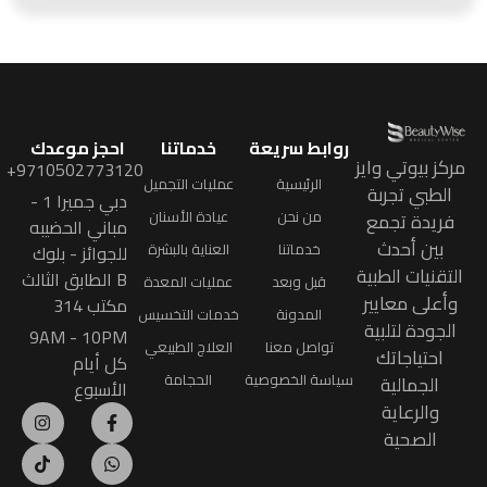
روابط سريعة
خدماتنا
احجز موعدك
مركز بيوتي وايز
9710502773120+
الرئيسية
عمليات التجميل
الطبي تجربة
دبي جميرا 1 -
من نحن
عيادة الأسنان
فريدة تجمع
مباني الحضيبه
بين أحدث
خدماتنا
العناية بالبشرة
للجوائز - بلوك
التقنيات الطبية
B الطابق الثالث
قبل وبعد
عمليات المعدة
وأعلى معايير
مكتب 314
المدونة
خدمات التخسيس
الجودة لتلبية
9AM - 10PM
تواصل معنا
العلاج الطبيعي
احتياجاتك
كل أيام
سياسة الخصوصية
الحجامة
الجمالية
الأسبوع
والرعاية
الصحية