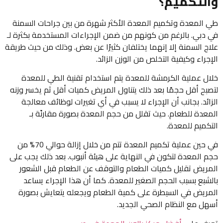
والتكميم؟
طي المعدة وتكميم المعدة الأكثر شهرة من بين جراحات السمنة
في دبي. بالرغم من كونهم من ضمن الإجراءات المستخدمة بكثرة لـ
علاج السمنة إلا إنهما يختلفان كثيرًا عن بعض. وذلك من حيث طريقة
الإجراء وكيفية التخلص من الوزن الزائد.
خلال عملية الكرمشة للمعدة يتم استخدام تقنية الطي للمعدة
لتصبح أقل حجمًا بعد ذلك يتناول المريض كميات أقل ثم يخسر وزنه
الزائد. بجانب أن الإجراء لا يسبب في أي تغيرات لوظائف معالجة
المعدة للطعام. حيث تقلل من حجم المعدة بصورة مقارنًة بـ
التكميم للمعدة.
في حين عملية تكميم المعدة تتم من خلال إزالة حوالي 70% من
حجم المعدة لتكون في النهاية على هيئة أنبوب. بعد ذلك يجب على
المريض تقليل كميات الطعام والتوقف عن الطعام قبل الشعور
بالشبع بسبب الحجم الصغير للمعدة. كما أن هذا الإجراء يساعد
المريض في السيطرة على كمية الطعام ويجعله يتعايش بصورة
أسهل مع النظام الصحي الجديد.