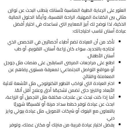
العثور على الرعاية الطبية المناسبة لأسنانك يتطلب البحث عن توازن
مثالي بين الكفاءة المهنية، الراحة النفسية، وأيضًا الحلول المالية
الذكية، لذا نوضح لك أبرز المعايير التي تساعدك في اختيار أفضل
عيادة أسنان تناسب احتياجاتك:
تأكد من أن العيادة تضم أطباء أخصائيين في التخصص الذي
تحتاجه بالتحديد، سواء كان زراعة أسنان، التقويم، أو طب
أسنان الأطفال.
اطلع على مراجعات المرضى السابقين على منصات مثل جوجل
أو مواقع التواصل الاجتماعي؛ لمعرفة مستوى رضاهم عن
المعاملة والنتائج.
اختر العيادة التي تواكب التطور التكنولوجي مثل الأشعة ثلاثية
الأبعاد والليزر؛ حتى تضمن تشخيصًا أدق وعلاج أقل ألمًا.
أما إذا كنت تبحث عن علاجات مكلفة مثل التجميل أو الزراعة،
ابحث عن عيادة توفر خطط سداد مرنة أو تقسيطًا شهريًا
بالتعاون مع البنوك أو شركات التمويل، مثل عيادة بيوتي وايز
دبي.
يفضل اختيار عيادة قريبة من منزلك أو مكان عملك، وتوفر