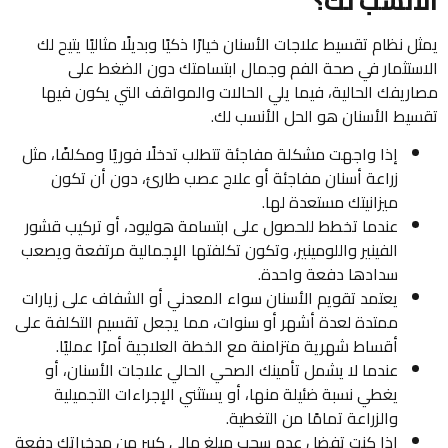
الأنسب لك؟
يمثل نظام تقسيط علاجات الأسنان خيارًا ذكيًا وبديلًا مثاليًا يتيح لك
الاستثمار في صحة الفم وجمال ابتسامتك دون الضغط على
مصاريفك الحالية، فيما يلي الحالات والمواقف التي يكون فيها
تقسيط الأسنان هو الحل الأنسب لك.
إذا واجهت مشكلة مفاجئة تتطلب تدخلًا فوريًا ومكلفًا، مثل
زراعة أسنان مفاجئة أو علاج عصب طارئ، دون أن تكون
ميزانيتك مستعدة لها.
عندما تخطط للحصول على ابتسامة هوليود، أو تركيب قشور
الفينير واللومينير، وتكون تكلفتها الإجمالية مرتفعة ويصعب
سدادها دفعة واحدة.
يعتمد تقويم الأسنان سواء المعدني أو الشفاف على زيارات
ممتدة لعدة أشهر أو سنوات، مما يجعل تقسيم التكلفة على
أقساط شهرية متزامنة مع الخطة العلاجية أمرًا عمليًا.
عندما لا يشمل تأمينك الصحي الحالي علاجات الأسنان، أو
يغطي نسبة ضئيلة منها، أو يستثني الإجراءات التجميلية
والزراعة تمامًا من التغطية.
إذا كنت تفضل عدم سحب مبلغ مالي كبير من مدخراتك دفعة