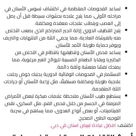
تساعد الفحوصات المنتظمة في اكتشاف تسوس الأسنان في
مراحله الأولى، مما يتيح علاجه بحشوات بسيطة قبل أن يصل
إلى العصب ويتطلب علاجات معقدة ومكلفة.
يتيح التنظيف الدوري إزالة الجير المتراكم الذي يصعب التخلص
منه بالفرشاة العادية، مما يحمي اللثة من الالتهابات والنزيف
ويوفر حماية طويلة الأمد للأسنان.
يساعد فحص الأسنان وتنظيفها؛ بانتظام في التخلص من
البكتيريا وبقايا الطعام المسببة للروائح الغير مرغوبة، مما
يمنحك نفسًا منعشة وثقة دائمة.
الاستثمار في الفحوصات الوقائية الدورية يجنبك خوض رحلات
علاجية طويلة ومكلفة مستقبلًا، مثل زراعة الأسنان أو جراحات
اللثة المتقدمة.
يستطيع طبيب الأسنان ملاحظة علامات مبكرة لبعض الأمراض
المزمنة في الجسم من خلال فحص الفم، مثل السكري، نقص
الفيتامينات، أو بعض أنواع العدوى، مما يساهم في سرعة
التوجيه الطبي الصحيح.
اكتشف:
افضل عيادة تبييض اسنان في دبي