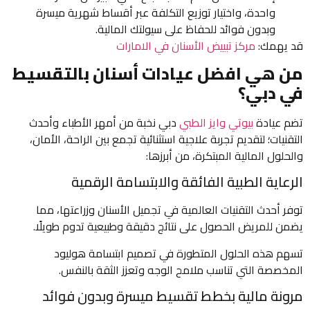
واحدة، واختيار توزيع التكلفة عبر أقساط شهرية ميسرة
وبدون فوائد للحفاظ على سيولتك المالية.
قد يهمك:
مركز تبييض الأسنان في الامارات
من هي افضل عيادات أسنان بالتقسيط
في دبي؟
تضم عيادة
بيوتي وايز الطبي
دبي نخبة من أمهر الأطباء وأحدث
التقنيات؛ لتقديم تجربة علاجية استثنائية تجمع بين الراحة، الأمان،
والحلول المالية المبتكرة، من أبرزها:
الرعاية الطبية الفائقة والابتسامة الرقمية
توفر أحدث التقنيات العالمية في تجميل الأسنان وزراعتها، مما
يضمن للمريض الحصول على نتائج دقيقة وطبيعية تدوم طويلًا.
تسهم هذه الحلول المتطورة في تصميم ابتسامة هوليود
المخصصة التي تناسب ملامح الوجه وتعزز الثقة بالنفس.
مرونة مالية بخطط تقسيط ميسرة وبدون فوائد