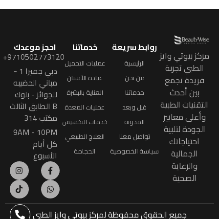
روابط سريعة
خدماتنا
احجز موعدك
مركز بيوتي وايز
9710502773120+
الرئيسية
عمليات التجميل
الطبي تجربة
دبي جميرا 1 -
من نحن
عيادة الأسنان
فريدة تجمع
مباني الحضيبه
بين أحدث
خدماتنا
العناية بالبشرة
للجوائز - بلوك
التقنيات الطبية
B الطابق الثالث
قبل وبعد
عمليات المعدة
وأعلى معايير
مكتب 314
المدونة
خدمات التخسيس
الجودة لتلبية
9AM - 10PM
تواصل معنا
العلاج الطبيعي
احتياجاتك
كل أيام
سياسة الخصوصية
الحجامة
الجمالية
الأسبوع
والرعاية
الصحية
جميع الحقوق محفوظة
لمركز بيوتي وايز الطبي