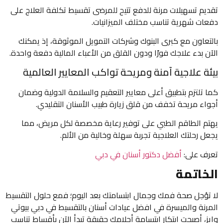
تقديم تسهيلات مرنة للدفع تتيح للمرضى تقسيط تكلفة العلاج على
دفعات شهرية تناسب مختلف الميزانيات.
بالتعاون مع كبرى البنوك وشركات التمويل الموثوقة، إذ يمكنك
الآن بدء علاجك فورًا ودون القلق من الأعباء المالية دفعة واحدة.
بيئة علاجية آمنة ومريحة تواكب المعايير العالمية
كما تلتزم بتطبيق أعلى معايير التعقيم والسلامة الدولية وضمان
أجواء مريحة تخفف من قلق زيارة طبيب الأسنان التقليدي.
يهتم الطاقم الطبي على توفير رعاية مخصصة لكل مريض، مما
يجعل رحلتك العلاجية تجربة سهلة وخالية من الألم.
تعرف على:
أفضل دكتور أسنان في دبي
الخاتمة
لا تؤجل صحة فمك وجمال ابتسامتك بعد اليوم؛ فمع حلول التقسيط
المرنة والميسرة في افضل عيادات أسنان بالتقسيط في دبي بيوتي
وايز، أصبحت ابتكار ابتسامة أحلامك حقيقة تبدأ الآن بأقساط تناسب