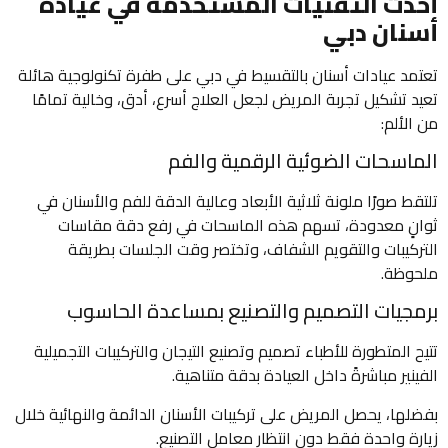
أحدث التقنيات المستخدمة في عيادة
أسنان دبي
تعتمد عيادات أسنان بالتقسيط في دبي على طفرة تكنولوجية هائلة
تعيد تشكيل تجربة المريض لجعل العلاج أسرع، أدق، وخالية تمامًا
من الألم:
الماسحات الضوئية الرقمية والفم
تلتقط صورًا ملونة ثلاثية الأبعاد وعالية الدقة للفم والأسنان في
ثوانٍ معدودة، تسهم هذه الماسحات في رفع دقة مقاسات
التركيبات والتقويم الشفاف، وتختصر وقت الجلسات بطريقة
ملحوظة.
برمجيات التصميم والتصنيع بمساعدة الحاسوب
تتيح المتطورة للأطباء تصميم وتصنيع التيجان والتركيبات التجميلية
الفينير مباشرةً داخل العيادة بدقة متناهية.
بفضلها، يحصل المريض على تركيبات الأسنان الدائمة والنهائية خلال
زيارة واحدة فقط دون انتظار معامل التصنيع.