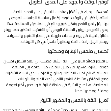
توفير الوقت والجهد على المدى الطويل
يُعد هذا الإجراء في أفضل عيادات الليزر في دبي لتحديد اللحية
استثماراً ذكياً في الوقت. فبعد إكمال سلسلة الجلسات الموصى
بها، يقل نمو الشعر بشكل كبير ودائم في المناطق المعالجة. هذا
يعني التحرر من روتين الحلاقة اليومي أو التشذيب المتكرر، مما يوفر
دقائق ثمينة كل يوم وساعات طويلة على مدار الأشهر والسنوات،
ويمنح الرجل راحة دائمة ومظهراً جاهزاً في كل الأوقات.
تحسين ملمس البشرة وصحتها
لا تقتصر فوائد الليزر على إزالة الشعر فحسب، بل تمتد لتشمل تحسين
جودة البشرة نفسها. من خلال التخلص من الحاجة إلى الحلاقة
المستمرة، يتم تجنب الاحتكاك والتهيج المزمن الذي تسببه الشفرات.
ومع انخفاض مشكلة الشعر النامي تحت الجلد والالتهابات
المصاحبة له، تصبح البشرة في منطقة الرقبة والخدين أكثر نعومة
وصفاءً ومظهراً صحياً.
تعزيز الثقة بالنفس والمظهر الأنيق
إن المظهر الخارجي يلعب دوراً مهماً في الثقة بالنفس. لحية محددة