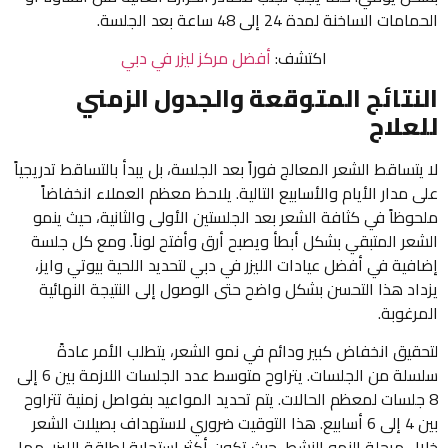
الحمامات الساخنة لمدة 24 إلى 48 ساعة بعد الجلسة.
اكتشف:
أفضل مركز ليزر في دبي
النتائج المتوقعة والجدول الزمني
للعلاج
لا يتساقط الشعر المعالج فوراً بعد الجلسة، بل يبدأ بالتساقط تدريجياً
على مدار الأيام والأسابيع التالية. يلاحظ معظم العملاء انخفاضاً
ملحوظاً في كثافة الشعر بعد الجلستين الأولى والثانية، حيث ينمو
الشعر المتبقي بشكل أبطأ ويصبح أرق وأفتح لوناً. ومع كل جلسة
إضافية في أفضل عيادات الليزر في دبي لتحديد اللحية بيوتي وايز،
يزداد هذا التحسن بشكل واضح حتى الوصول إلى النتيجة النهائية
المرغوبة.
لتحقيق انخفاض كبير ودائم في نمو الشعر، يتطلب الأمر عادةً
سلسلة من الجلسات. يتراوح متوسط عدد الجلسات اللازمة بين 6 إلى
8 جلسات لمعظم الحالات. يتم تحديد المواعيد بفواصل زمنية تتراوح
بين 4 إلى 6 أسابيع. هذا التوقيت ضروري لاستهداف بصيلات الشعر
خلال مرحلة النمو النشط، حيث تكون أكثر استجابة لطاقة الليزر، مما