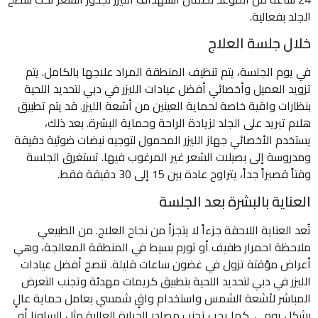
الجلد بفعالية.
خلال جلسة العلاج
في يوم الجلسة، يتم تنظيف المنطقة المراد علاجها بالكامل. يتم
تزويد العميل وأخصائي أفضل عيادات الليزر في دبي لتحديد اللحية
بنظارات واقية خاصة لحماية العينين من أشعة الليزر. قد يتم تطبيق
هلام تبريد على الجلد لزيادة الراحة وحماية البشرة. بعد ذلك،
يستخدم الأخصائي جهاز الليزر المحمول لتوجيه نبضات ضوئية دقيقة
ومدروسة إلى بصيلات الشعر غير المرغوب فيها. تستغرق الجلسة
وقتاً قصيراً جداً، يتراوح عادة بين 15 إلى 30 دقيقة فقط.
العناية بالبشرة بعد الجلسة
تُعد العناية اللاحقة جزءاً لا يتجزأ من نجاح العلاج. من الطبيعي
ملاحظة احمرار طفيف أو تورم بسيط في المنطقة المعالجة، وهي
أعراض مؤقتة تزول في غضون ساعات قليلة. تنصح أفضل عيادات
الليزر في دبي لتحديد اللحية بتطبيق كريمات مهدئة وتجنب التعرض
المباشر لأشعة الشمس واستخدام واقٍ شمسي بعامل حماية عالٍ
بشكل يومي. كما يجب تجنب مصادر الحرارة العالية مثل الساونا أو