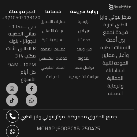
روابط سريعة
خدماتنا
احجز موعدك
مركز بيوتي وايز
9710502773120+
الرئيسية
عمليات التجميل
الطبي تجربة
دبي جميرا 1 -
من نحن
عيادة الأسنان
فريدة تجمع
مباني الحضيبه
بين أحدث
خدماتنا
العناية بالبشرة
للجوائز - بلوك
التقنيات الطبية
B الطابق الثالث
قبل وبعد
عمليات المعدة
وأعلى معايير
مكتب 314
المدونة
خدمات التخسيس
الجودة لتلبية
9AM - 10PM
تواصل معنا
العلاج الطبيعي
احتياجاتك
كل أيام
سياسة الخصوصية
الحجامة
الجمالية
الأسبوع
والرعاية
الصحية
جميع الحقوق محفوظة
لمركز بيوتي وايز الطبي
MOHAP J6QOBCAB-250425