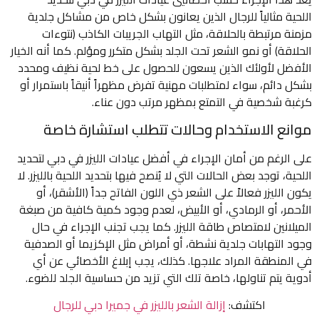
اللحية مثالياً للرجال الذين يعانون بشكل خاص من مشاكل جلدية
مزمنة مرتبطة بالحلاقة، مثل التهاب الجريبات الكاذب (نتوءات
الحلاقة) أو نمو الشعر تحت الجلد بشكل متكرر ومؤلم. كما أنه الخيار
الأفضل لأولئك الذين يسعون للحصول على خط لحية نظيف ومحدد
بشكل دائم، سواء لمتطلبات مهنية تفرض مظهراً أنيقاً باستمرار أو
كرغبة شخصية في التمتع بمظهر مرتب دون عناء.
موانع الاستخدام وحالات تتطلب استشارة خاصة
على الرغم من أمان الإجراء في أفضل عيادات الليزر في دبي لتحديد
اللحية، توجد بعض الحالات التي لا يُنصح فيها بتحديد اللحية بالليزر. لا
يكون الليزر فعالاً على الشعر ذي اللون الفاتح جداً (الأشقر)، أو
الأحمر، أو الرمادي، أو الأبيض، لعدم وجود كمية كافية من صبغة
الميلانين لامتصاص طاقة الليزر. كما يجب تجنب الإجراء في حال
وجود التهابات جلدية نشطة، أو أمراض مثل الإكزيما أو الصدفية
في المنطقة المراد علاجها. كذلك، يجب إبلاغ الأخصائي عن أي
أدوية يتم تناولها، خاصة تلك التي تزيد من حساسية الجلد للضوء.
اكتشف:
إزالة الشعر بالليزر في جميرا دبي للرجال