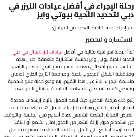
رحلة الإجراء في أفضل عيادات الليزر في
دبي لتحديد اللحية بيوتي وايز
يمر إجراء تحديد اللحية بالعديد من المراحل:
الاستشارة والتحضير
تبدأ الرحلة نحو لحية مثالية في أفضل
عيادات ليزر للرجال في دبي
لتحديد اللحية بيوتي وايز بجلسة استشارية متعمقة. خلال هذه
الجلسة، يقوم أخصائي معتمد بتقييم دقيق لنوع البشرة والشعر،
ومناقشة الشكل المرغوب للحية، ومراجعة التاريخ الطبي لضمان
ملاءمة الإجراء. بناءً على هذا التقييم، يتم وضع خطة علاج شخصية
وتوضيح كافة التفاصيل المتعلقة بالجلسات والنتائج المتوقعة.
يتبع ذلك مرحلة التحضير، حيث يُنصح العميل باتباع إرشادات محددة
لضمان أفضل النتائج وسلامة الإجراء. تشمل هذه التعليمات تجنب
التعرض المباشر لأشعة الشمس لعدة أسابيع قبل الجلسة، والتوقف
عن استخدام طرق إزالة الشعر من الجذور (مثل الشمع أو النتف)
لمدة أربعة أسابيع على الأقل، وحلاقة المنطقة المستهدفة قبل
24 ساعة من الموعد لضمان استهداف الليزر لجذور الشعر تحت سطح