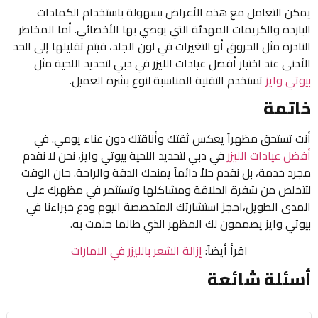
يمكن التعامل مع هذه الأعراض بسهولة باستخدام الكمادات
الباردة والكريمات المهدئة التي يوصي بها الأخصائي. أما المخاطر
النادرة مثل الحروق أو التغيرات في لون الجلد، فيتم تقليلها إلى الحد
الأدنى عند اختيار أفضل عيادات الليزر في دبي لتحديد اللحية مثل
بيوتي وايز
تستخدم التقنية المناسبة لنوع بشرة العميل.
خاتمة
أنت تستحق مظهراً يعكس ثقتك وأناقتك دون عناء يومي. في
أفضل عيادات الليزر
في دبي لتحديد اللحية بيوتي وايز، نحن لا نقدم
مجرد خدمة، بل نقدم حلاً دائماً يمنحك الدقة والراحة. حان الوقت
لتتخلص من شفرة الحلاقة ومشاكلها وتستثمر في مظهرك على
المدى الطويل،احجز استشارتك المتخصصة اليوم ودع خبراءنا في
بيوتي وايز يصممون لك المظهر الذي طالما حلمت به.
اقرأ أيضاً:
إزالة الشعر بالليزر في الامارات
أسئلة شائعة