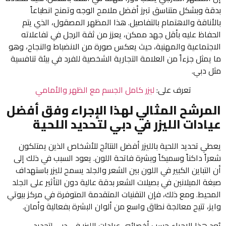
بدقة وبشكل متناسق تبرز أفضل ملامح الوجه وتمنح انطباعاً
بالأناقة والاهتمام بالتفاصيل. هذا المظهر المصقول، الذي يتم
الحفاظ عليه بأقل جهد ممكن، يعزز من ثقة الرجل في تفاعلاته
الاجتماعية والمهنية، حيث يعكس صورة من الانضباط والنجاح، وهو
ما يمثل جزءاً من العلامة التجارية الشخصية للفرد في بيئة تنافسية
مثل دبي.
تعرف على:
ليزر كامل الجسم مع الظهر والأمامي
المرشح المثالي لهذا الإجراء وفق أفضل
عيادات الليزر في دبي لتحديد اللحية
يعطي تحديد اللحية بالليزر أفضل النتائج للأشخاص الذين يمتلكون
شعراً داكناً وسميكاً وبشرة فاتحة اللون. يعود السبب في ذلك إلى
أن التباين الكبير في اللون بين الشعر والجلد يسمح لليزر باستهداف
صبغة الميلانين في بصيلات الشعر بدقة عالية دون التأثير على الجلد
المحيط. ومع ذلك، فإن التقنيات المتقدمة المتوفرة في مركز بيوتي
وايز، تتيح معالجة نطاق واسع من ألوان البشرة بفعالية وأمان.
يُعد هذا الإجراء حسب أخصائيي عيادات الليزر في دبي لتحديد