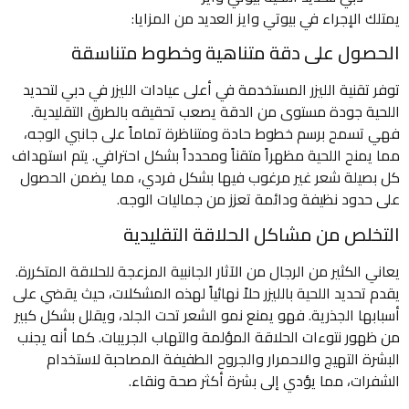
يمتلك الإجراء في بيوتي وايز العديد من المزايا:
الحصول على دقة متناهية وخطوط متناسقة
توفر تقنية الليزر المستخدمة في أعلى عيادات الليزر في دبي لتحديد
اللحية جودة مستوى من الدقة يصعب تحقيقه بالطرق التقليدية.
فهي تسمح برسم خطوط حادة ومتناظرة تماماً على جانبي الوجه،
مما يمنح اللحية مظهراً متقناً ومحدداً بشكل احترافي. يتم استهداف
كل بصيلة شعر غير مرغوب فيها بشكل فردي، مما يضمن الحصول
على حدود نظيفة ودائمة تعزز من جماليات الوجه.
التخلص من مشاكل الحلاقة التقليدية
يعاني الكثير من الرجال من الآثار الجانبية المزعجة للحلاقة المتكررة.
يقدم تحديد اللحية بالليزر حلاً نهائياً لهذه المشكلات، حيث يقضي على
أسبابها الجذرية. فهو يمنع نمو الشعر تحت الجلد، ويقلل بشكل كبير
من ظهور نتوءات الحلاقة المؤلمة والتهاب الجريبات. كما أنه يجنب
البشرة التهيج والاحمرار والجروح الطفيفة المصاحبة لاستخدام
الشفرات، مما يؤدي إلى بشرة أكثر صحة ونقاء.