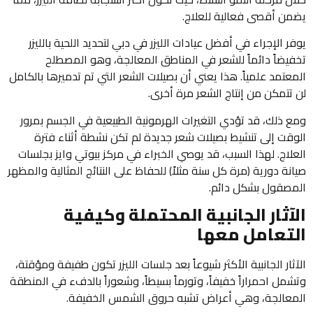
يضمن أقصى فعالية للعلاج.
يوفر الإجراء في أفضل عيادات الليزر في دبي لتحديد اللحية بالليزر
تخفيضاً دائماً للشعر في المناطق المعالجة، وهو المصطلح
المعتمد علمياً. هذا يعني أن بصيلات الشعر التي تم تدميرها بالكامل
لن تتمكن من إنتاج الشعر مرة أخرى.
ومع ذلك، قد تؤدي التغيرات الهرمونية الطبيعية في الجسم بمرور
الوقت إلى تنشيط بصيلات شعر جديدة لم تكن نشطة أثناء فترة
العلاج. لهذا السبب، قد يوصي الخبراء في مركز بيوتي وايز بجلسات
صيانة دورية (مرة كل سنة مثلاً) للحفاظ على النتائج المثالية والمظهر
المصقول بشكل دائم.
الآثار الجانبية المحتملة وكيفية
التعامل معها
الآثار الجانبية الأكثر شيوعاً بعد جلسات الليزر تكون طفيفة ومؤقتة،
وتشمل احمراراً خفيفاً، وتورماً بسيطاً، وشعوراً بالدفء في المنطقة
المعالجة، وهي أعراض تشبه حروق الشمس الخفيفة.