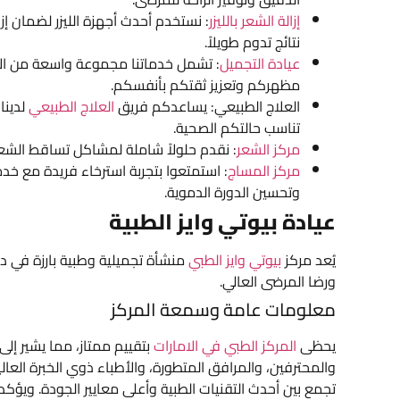
إزالة الشعر بالليزر
: نستخدم أحدث أجهزة الليزر لضمان إ
نتائج تدوم طويلاً.
عيادة التجميل
: تشمل خدماتنا مجموعة واسعة من الإجر
مظهركم وتعزيز ثقتكم بأنفسكم.
العلاج الطبيعي: يساعدكم فريق
العلاج الطبيعي
لدينا
تناسب حالتكم الصحية.
مركز الشعر
: نقدم حلولاً شاملة لمشاكل تساقط الشعر
مركز المساج
: استمتعوا بتجربة استرخاء فريدة مع خد
وتحسين الدورة الدموية.
عيادة بيوتي وايز الطبية
يُعد مركز
بيوتي وايز الطبي
منشأة تجميلية وطبية بارزة في د
ورضا المرضى العالي.
معلومات عامة وسمعة المركز
يحظى
المركز الطبي في الامارات
بتقييم ممتاز، مما يشير إل
والمحترفين، والمرافق المتطورة، والأطباء ذوي الخبرة العالية
تجمع بين أحدث التقنيات الطبية وأعلى معايير الجودة. ويؤكد 