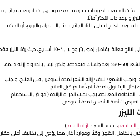
ادة ذات السمعة الطيبة استشارة مخصصة وتجري اختبار رقعة مجاني قب
ر والإعدادات الأكثر أمانًا.
ا بعد العلاج لتقليل الآثار الجانبية مثل الاحمرار، والتورم، أو الحكة.
عدد الجلسات: يوصى عادةً بـ 4-10 جلسات للحصول على نتائج فعالة، بفاصل زمني يتراوح بين 4-10 أسابيع، حيث يؤثر الليزر
الاستمرارية: توفر إزالة الشعر بالليزر تقليلًا طويل الأمد للشعر (60-80% بعد جلسات متعددة)، ولكن ليس بالضرورة إزالة دائمة،
ة قبل 24 ساعة من الجلسة، وتجنب الشمع/النتف/إزالة الشعر لمدة أسبوعين قبل العلاج، وتجنب
ثل الريتينول) لعدة أيام/أسابيع قبل العلاج.
المنطقة المعالجة. يجب تجنب الحرارة الزائدة (أحواض الاستحمام
الليزر
إزالة الشعر
، تجديد البشرة،
إزالة الوشم
).
ن بالكامل، الظهر) وقتًا وموارد أكثر، مما يؤدي إلى تكاليف أعلى مقارن