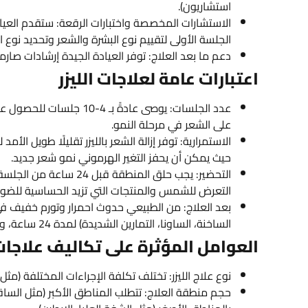
استشاريون).
الاستشارات المخصصة واختبارات الرقعة: ستقدم العي
الجلسة الأولى لتقييم نوع البشرة والشعر وتحديد نوع الليز
دعم ما بعد العلاج: توفر العيادة الجيدة إرشادات صارمة لم
اعتبارات عامة لعلاجات الليزر
على الشعر في مرحلة النمو.
حيث يمكن أن يحفز التغير الهرموني نمو شعر جديد.
التحضير: يجب حلق المنطق
التعرض للشمس والمنتجات التي تزيد الحساسية للضوء (م
بعد العلاج: من الطبيعي حدوث احمرار وتورم خفيف في 
الساخنة، الساونا، التمارين الشديدة) لمدة 24 ساعة، والتعرض لأشعة الشمس لمدة أسبوعين.
العوامل المؤثرة على تكاليف علاجات 
نوع علاج الليزر: تختلف تكلفة الإجراءات المختلفة (مثل
حجم منطقة العلاج: تتطلب المناطق الأكبر (مثل الساقي