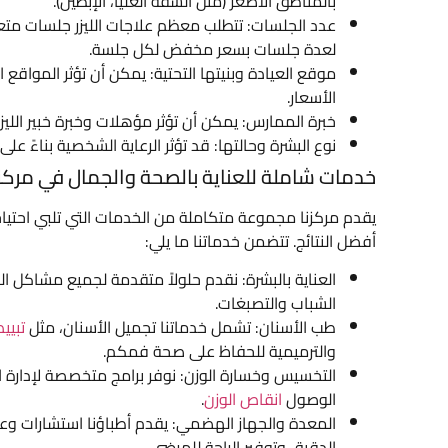
بالمناطق الأصغر (مثل الشفة العليا، الإبطين).
عدد الجلسات: تتطلب معظم علاجات الليزر جلسات متعد
لعدة جلسات بسعر مخفض لكل جلسة.
موقع العيادة وبنيتها التحتية: يمكن أن تؤثر المواقع 
الأسعار.
خبرة الممارس: يمكن أن تؤثر مؤهلات وخبرة خبير الليزر
نوع البشرة وحالتها: قد تؤثر الرعاية الشخصية بناءً على
خدمات شاملة للعناية بالصحة والجمال في مركزن
يقدم مركزنا مجموعة متكاملة من الخدمات التي تلبي احتيا
أفضل النتائج. تتضمن خدماتنا ما يلي:
العناية بالبشرة: نقدم حلولاً متقدمة لجميع مشاكل ا
الشباب والتصبغات.
طب الأسنان: تشمل خدماتنا تجميل الأسنان، مثل
تبيي
والترميمية للحفاظ على صحة فمكم.
التخسيس وخسارة الوزن: نوفر برامج متخصصة لإدارة ا
الوصول
انقاص الوزن
.
المعدة والجهاز الهضمي: يقدم أطباؤنا استشارات و
الدقيق وتوفير الراحة للمرضى.