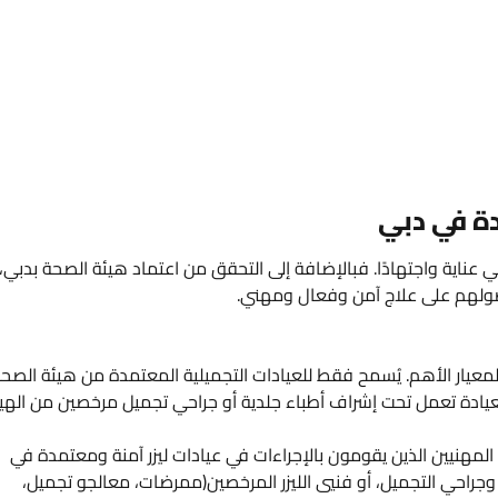
دة في دبي
ي عناية واجتهادًا. فبالإضافة إلى التحقق من اعتماد هيئة الصحة بدبي،
صولهم على علاج آمن وفعال ومهني.
عيار الأهم. يُسمح فقط للعيادات التجميلية المعتمدة من هيئة الصح
 العيادة تعمل تحت إشراف أطباء جلدية أو جراحي تجميل مرخصين من الهي
لمهنيين الذين يقومون بالإجراءات في عيادات ليزر آمنة ومعتمدة في
جراحي التجميل، أو فنيي الليزر المرخصين(ممرضات، معالجو تجميل،