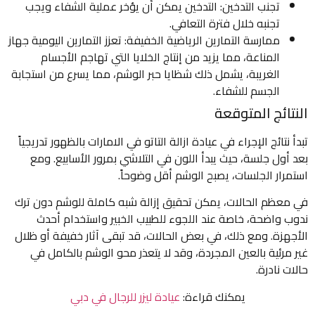
تجنب التدخين: التدخين يمكن أن يؤخر عملية الشفاء ويجب
تجنبه خلال فترة التعافي.
ممارسة التمارين الرياضية الخفيفة: تعزز التمارين اليومية جهاز
المناعة، مما يزيد من إنتاج الخلايا التي تهاجم الأجسام
الغريبة، يشمل ذلك شظايا حبر الوشم، مما يسرع من استجابة
الجسم للشفاء.
النتائج المتوقعة
تبدأ نتائج الإجراء في عيادة ازالة التاتو في الامارات بالظهور تدريجياً
بعد أول جلسة، حيث يبدأ اللون في التلاشي بمرور الأسابيع. ومع
استمرار الجلسات، يصبح الوشم أقل وضوحاً.
في معظم الحالات، يمكن تحقيق إزالة شبه كاملة للوشم دون ترك
ندوب واضحة، خاصة عند اللجوء للطبيب الخبير واستخدام أحدث
الأجهزة. ومع ذلك، في بعض الحالات، قد تبقى آثار خفيفة أو ظلال
غير مرئية بالعين المجردة، وقد لا يتعذر محو الوشم بالكامل في
حالات نادرة.
يمكنك قراءة:
عيادة ليزر للرجال في دبي