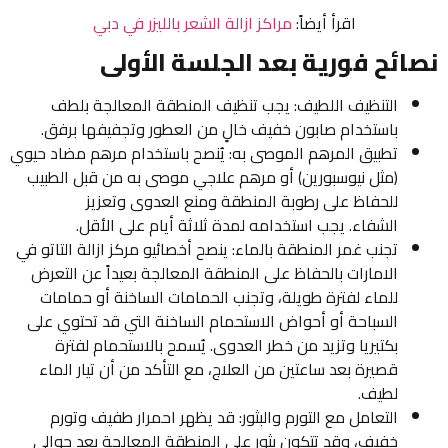
اقرأ أيضاً:
مراكز ازالة الشعر بالليزر في دبي
نصائح فورية بعد الجلسة الأولى
التنظيف اللطيف: يجب تنظيف المنطقة المعالجة بلطف
باستخدام صابون خفيف خالٍ من العطور وتجفيفها برفق.
تطبيق المرهم الموصى به: يُنصح باستخدام مرهم مضاد حيوي
(مثل نيوسبورين) أو مرهم علاجي موصى به من قبل الطبيب
للحفاظ على رطوبة المنطقة ومنع العدوى وتعزيز
الشفاء. يجب استخدامه لمدة ثلاثة أيام على الأقل.
تجنب غمر المنطقة بالماء: ينصح أخصائيو مركز ازالة التاتو في
الامارات بالحفاظ على المنطقة المعالجة بعيداً عن التعرض
للماء لفترة طويلة، وتجنب الحمامات الساخنة أو حمامات
السباحة أو أحواض الاستحمام الساخنة التي قد تحتوي على
بكتيريا وتزيد من خطر العدوى. يُسمح بالاستحمام لفترة
قصيرة بعد ساعتين من العلاج، مع التأكد من أن تيار الماء
لطيف.
التعامل مع التورم والبثور: قد يظهر احمرار طفيف وتورم
خفيف، وقد تتكون بثور على المنطقة المعالجة بعد حوالي