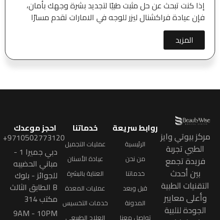
إذا كنت تبحث عن حل مثبت طبيًا لتجديد بشرة وجهك بأمان،
فإن عيادة فراكشنال ليزر للوجه في الامارات تقدم مسارًا
المزيد
روابط سريعة
خدماتنا
احجز موعدك
مركز بيوتي وايز
9710502773120+
الرئيسية
عمليات التجميل
الطبي تجربة
دبي جميرا 1 -
من نحن
عيادة الأسنان
فريدة تجمع
مباني الحضيبه
بين أحدث
خدماتنا
العناية بالبشرة
للجوائز - بلوك
التقنيات الطبية
B الطابق الثالث
قبل وبعد
عمليات المعدة
وأعلى معايير
مكتب 314
المدونة
خدمات التخسيس
الجودة لتلبية
9AM - 10PM
تواصل معنا
العلاج الطبيعي