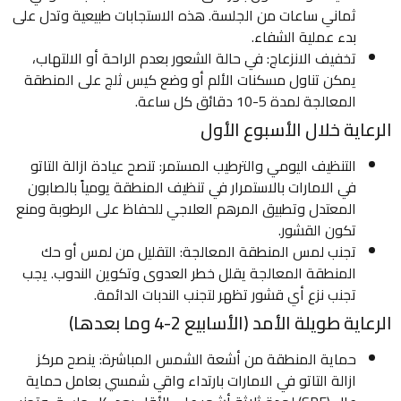
ثماني ساعات من الجلسة. هذه الاستجابات طبيعية وتدل على
بدء عملية الشفاء.
تخفيف الانزعاج: في حالة الشعور بعدم الراحة أو الالتهاب،
يمكن تناول مسكنات الألم أو وضع كيس ثلج على المنطقة
المعالجة لمدة 5-10 دقائق كل ساعة.
الرعاية خلال الأسبوع الأول
التنظيف اليومي والترطيب المستمر: تنصح عيادة ازالة التاتو
في الامارات بالاستمرار في تنظيف المنطقة يومياً بالصابون
المعتدل وتطبيق المرهم العلاجي للحفاظ على الرطوبة ومنع
تكون القشور.
تجنب لمس المنطقة المعالجة: التقليل من لمس أو حك
المنطقة المعالجة يقلل خطر العدوى وتكوين الندوب. يجب
تجنب نزع أي قشور تظهر لتجنب الندبات الدائمة.
الرعاية طويلة الأمد (الأسابيع 2-4 وما بعدها)
حماية المنطقة من أشعة الشمس المباشرة: ينصح مركز
ازالة التاتو في الامارات بارتداء واقي شمسي بعامل حماية