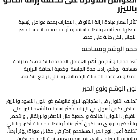
بالليزر
تتأثر أسعار عيادة ازالة التاتو في الامارات بعدة عوامل رئيسية
تجعلها غير ثابتة، وتتطلب استشارة أولية دقيقة لتحديد السعر
النهائي لكل حالة على حدة.
حجم الوشم ومساحته
يُعد حجم الوشم من أهم العوامل المحددة للتكلفة. كلما زادت
مساحة الوشم، زادت مدة الجلسة، وكمية الطاقة الليزرية
المطلوبة، وعدد الجلسات الإجمالية، وبالتالي ترتفع التكلفة.
لون الوشم ونوع الحبر
تختلف الألوان في استجابتها لليزر؛ فالوشم ذو اللون الأسود والأزرق
الداكن يكون أسهل في الإزالة وأكثر استجابة لأشعة الليزر. على
النقيض، الألوان الفاتحة والصعبة مثل الأصفر والبرتقالي والأحمر
والأخضر والوردي قد تكون أكثر عناداً وتتطلب جلسات أكثر، وبالتالي
تكلفة أعلى. نوع الحبر المستخدم (احترافي مقابل هواة) يؤثر أيضاً،
فالوشم الاحترافي الذي يتم رسمه بعمق تحت الجلد قد يكون