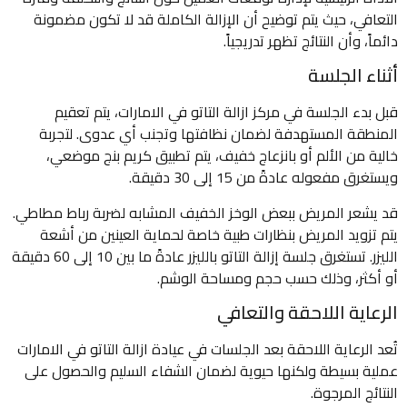
التعافي، حيث يتم توضيح أن الإزالة الكاملة قد لا تكون مضمونة
دائماً، وأن النتائج تظهر تدريجياً.
أثناء الجلسة
قبل بدء الجلسة في مركز ازالة التاتو في الامارات، يتم تعقيم
المنطقة المستهدفة لضمان نظافتها وتجنب أي عدوى. لتجربة
خالية من الألم أو بانزعاج خفيف، يتم تطبيق كريم بنج موضعي،
ويستغرق مفعوله عادةً من 15 إلى 30 دقيقة.
قد يشعر المريض ببعض الوخز الخفيف المشابه لضربة رباط مطاطي.
يتم تزويد المريض بنظارات طبية خاصة لحماية العينين من أشعة
الليزر. تستغرق جلسة إزالة التاتو بالليزر عادةً ما بين 10 إلى 60 دقيقة
أو أكثر، وذلك حسب حجم ومساحة الوشم.
الرعاية اللاحقة والتعافي
تُعد الرعاية اللاحقة بعد الجلسات في عيادة ازالة التاتو في الامارات
عملية بسيطة ولكنها حيوية لضمان الشفاء السليم والحصول على
النتائج المرجوة.