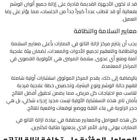
قد لا تكون الأجهزة القديمة قادرة على إزالة جميع ألوان الوشم
بفعالية أو قد تتطلب عدداً كبيراً جداً من الجلسات، مما يؤثر على رضا
العميل.
معايير السلامة والنظافة
يجب أن يلتزم مركز ازالة التاتو في الامارات بأعلى معايير السلامة
والنظافة والتعقيم لجميع الأدوات والمعدات، لضمان بيئة علاجية
آمنة ومنع أي عدوى. سلامة المرضى هي الأولوية القصوى في
المراكز المعتمدة.
بالإضافة إلى ذلك، يقدم المركز الموثوق استشارات أولية شاملة
لتقييم حالة الوشم ونوع البشرة، وتخصيص خطة علاجية فردية
تتناسب مع احتياجات كل مريض، مما يضمن تحقيق أفضل النتائج
بأمان تام. هذه الاستشارة الأولية ليست مجرد إجراء شكلي، بل هي
حجر الزاوية في بناء الثقة ووضع توقعات واقعية للنتائج.
كل هذه العوامل والمعايير محققة في عيادة ازالة التاتو في
الامارات بيوتي وايز، الأمر الذي يجعلها مثالية للكثيرين.
العوامل المؤثرة على تكلفة إزالة التاتو