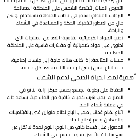
عالٍ (SPF) لمدة ثلاثة أشهر على الأقل بعد كل جلسة، وتجنب
التعرض المباشر لأشعة الشمس على المنطقة المعالجة.
الترطيب المنتظم: استمر في ترطيب المنطقة باستخدام لوشن
خالٍ من العطور لتخفيف الحكة والمساعدة في الشفاء
والراحة.
تجنب المواد الكيميائية القاسية: ابتعد عن المنتجات التي
تحتوي على مواد كيميائية أو مقشرات قاسية على المنطقة
المعالجة.
جلسات المتابعة: إذا كانت هناك حاجة إلى جلسات إضافية،
يجب اتباع نفس روتين الرعاية اللاحقة بعد كل جلسة.
أهمية نمط الحياة الصحي لدعم الشفاء
الحفاظ على رطوبة الجسم: بحسب مركز ازالة التاتو في
الامارات، يجب شرب كميات كافية من الماء حيث يساعد ذلك
في عملية شفاء الجلد.
اتباع نظام غذائي صحي: اتباع نظام متوازن غني بالفيتامينات
والمعادن يدعم إصلاح الجلد.
الحصول على قسط كافٍ من النوم: النوم لمدة لا تقل عن
سبع ساعات ليلاً يعزز قدرة الجسم على الشفاء.