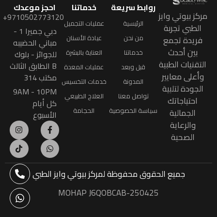
روابط سريعة
خدماتنا
احجز موعدك
مركز بيوتي وايز
9710502773120+
الرئيسية
عمليات التجميل
الطبي تجربة
دبي جميرا 1 -
من نحن
عيادة الأسنان
فريدة تجمع
مباني الحضيبه
بين أحدث
خدماتنا
العناية بالبشرة
للجوائز - بلوك
التقنيات الطبية
B الطابق الثالث
قبل وبعد
عمليات المعدة
وأعلى معايير
مكتب 314
المدونة
خدمات التخسيس
الجودة لتلبية
9AM - 10PM
تواصل معنا
العلاج الطبيعي
احتياجاتك
كل أيام
سياسة الخصوصية
الحجامة
الجمالية
الأسبوع
والرعاية
الصحية
جميع الحقوق محفوظة
لمركز بيوتي وايز الطبي
MOHAP J6QOBCAB-250425