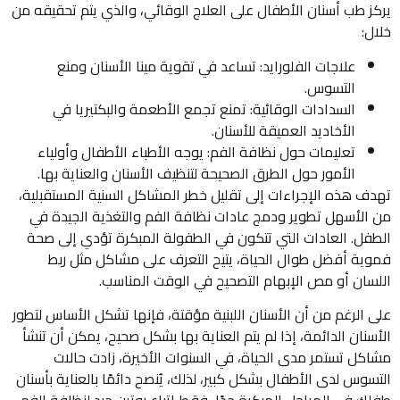
يركز طب أسنان الأطفال على العلاج الوقائي، والذي يتم تحقيقه من
خلال:
علاجات الفلورايد: تساعد في تقوية مينا الأسنان ومنع
التسوس.
السدادات الوقائية: تمنع تجمع الأطعمة والبكتيريا في
الأخاديد العميقة للأسنان.
تعليمات حول نظافة الفم: يوجه الأطباء الأطفال وأولياء
الأمور حول الطرق الصحيحة لتنظيف الأسنان والعناية بها.
تهدف هذه الإجراءات إلى تقليل خطر المشاكل السنية المستقبلية،
من الأسهل تطوير ودمج عادات نظافة الفم والتغذية الجيدة في
الطفل. العادات التي تتكون في الطفولة المبكرة تؤدي إلى صحة
فموية أفضل طوال الحياة، يتيح التعرف على مشاكل مثل ربط
اللسان أو مص الإبهام التصحيح في الوقت المناسب.
على الرغم من أن الأسنان اللبنية مؤقتة، فإنها تشكل الأساس لتطور
الأسنان الدائمة، إذا لم يتم العناية بها بشكل صحيح، يمكن أن تنشأ
مشاكل تستمر مدى الحياة، في السنوات الأخيرة، زادت حالات
التسوس لدى الأطفال بشكل كبير، لذلك، يُنصح دائمًا بالعناية بأسنان