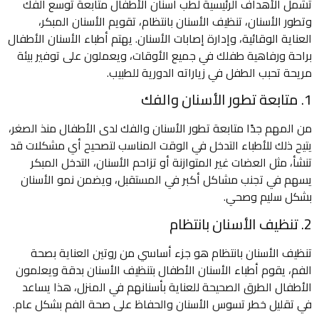
تشمل الأهداف الرئيسية لطب أسنان الأطفال متابعة توسع الفك
وتطور الأسنان، تنظيف الأسنان بانتظام، تقويم الأسنان المبكر،
العناية الوقائية، وإدارة إصابات الأسنان. يهتم أطباء الأسنان الأطفال
براحة ورفاهية طفلك في جميع الأوقات، ويعملون على توفير بيئة
مريحة تحبب الطفل في زياراته الدورية للطبيب.
1. متابعة تطور الأسنان والفك
من المهم جدًا متابعة تطور الأسنان والفك لدى الأطفال منذ الصغر،
يتيح ذلك للأطباء التدخل في الوقت المناسب لتصحيح أي مشكلات قد
تنشأ، مثل العضات غير المتوازنة أو تزاحم الأسنان، التدخل المبكر
يسهم في تجنب مشاكل أكبر في المستقبل، ويضمن نمو الأسنان
بشكل سليم وصحي.
2. تنظيف الأسنان بانتظام
تنظيف الأسنان بانتظام هو جزء أساسي من روتين العناية بصحة
الفم، يقوم أطباء الأسنان الأطفال بتنظيف الأسنان بدقة ويعلمون
الأطفال الطرق الصحيحة للعناية بأسنانهم في المنزل، هذا يساعد
في تقليل خطر تسوس الأسنان والحفاظ على صحة الفم بشكل عام.