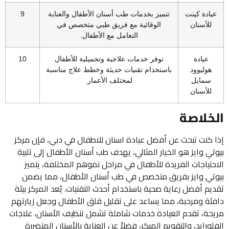
عيادة كينت
تتميز بخدمات طب أسنان الأطفال والعناية
9
للأسنان
الوقائية مع فريق طبي متخصص في
التعامل مع الأطفال.
عيادة
توفر خدمات علاجية وتجميلية للأطفال
10
هوليوود
باستخدام تقنيات حديثة وخطط علاج مناسبة
سمايل
لمختلف الأعمار.
للأسنان
الخلاصة
إذا كنت تبحث عن أفضل عيادة اسنان للاطفال في دبي، فإن مركز
بيوتي وايز هو الخيار المثالي، يهدف طب أسنان الأطفال إلى تلبية
الاحتياجات الفريدة للأطفال في مراحل نموهم المختلفة، يتميز
بيوتي وايز بفريق متخصص في طب أسنان الأطفال، مما يضمن
تقديم أفضل رعاية صحية باستخدام أحدث التقنيات. يُعد المركز بيئة
دافئة ومرحبة، مما يساعد على تقليل قلق الأطفال وجعل زيارتهم
مريحة، تقدم العيادة خدمات شاملة تشمل تنظيف الأسنان، علاجات
الفلورايد، والتقويم المبكر، فضلاً عن العناية بالأسنان المتضررة