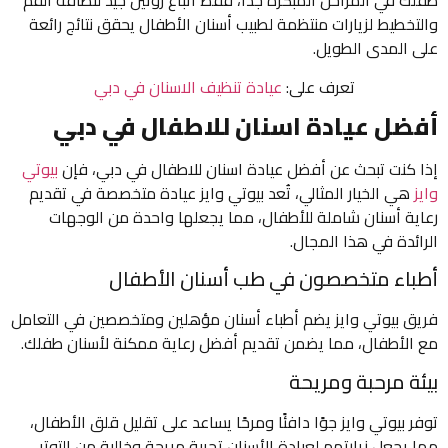
طفلك في المراحل المبكرة جدًا، فقط اتباع روتين جيد لنظافة الفم
والتخطيط لزيارات منتظمة لطبيب أسنان الأطفال يحقق نتائج رائعة
على المدى الطويل.
تعرف على:
عيادة تنظيف الاسنان في دبي
أفضل عيادة اسنان للاطفال في دبي
إذا كنت تبحث عن أفضل عيادة اسنان للاطفال في دبي، فإن
بيوتي
وايز
هي الخيار المثالي، تُعد بيوتي وايز عيادة متخصصة في تقديم
رعاية أسنان شاملة للأطفال، مما يجعلها واحدة من الوجهات
الرائدة في هذا المجال.
أطباء متخصصون في طب أسنان الأطفال
فريق بيوتي وايز يضم أطباء أسنان مؤهلين ومتخصصين في التعامل
مع الأطفال، مما يضمن تقديم أفضل رعاية ممكنة لأسنان طفلك.
بيئة مرحبة ومريحة
توفر بيوتي وايز جوًا دافئًا ومرحًا يساعد على تقليل قلق الأطفال،
مما يجعل زيارتهم لعيادة الأسنان تجربة مريحة وخالية من التوتر.