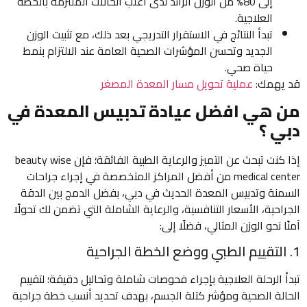
إلى 80% من الوزن الزائد لدى أغلب الحالات الملتزمة بالخطة
العلاجية.
تبدأ النتائج في الاستقرار التدريجي بعد ذلك، مع تثبيت الوزن
الجديد وتحسن المؤشرات الصحية العامة عند الالتزام بنمط
حياة صحي.
قد يهمك:
عملية تحويل مسار المعدة المصغر
من هي افضل عيادة تدبيس المعدة في
دبي ؟
إذا كنت تبحث عن التميز والرعاية الطبية الفائقة؛ فإن beauty wise
medical center من أفضل المراكز المتخصصة في إجراء جراحات
السمنة وتدبيس المعدة الحديث في دبي، بفضل الدمج بين الدقة
الجراحية، الأسعار التنافسية، والرعاية الشاملة التي تضمن لك تحولًا
آمنًا نحو الوزن المثالي، فضلًا إلى:
1. التقييم الطبي ووضع الخطة الجراحية
تبدأ الرحلة العلاجية بإجراء فحوصات شاملة وتحاليل دقيقة؛ لتقييم
الحالة الصحية ومؤشر كتلة الجسم، بهدف تحديد أنسب خطة جراحية