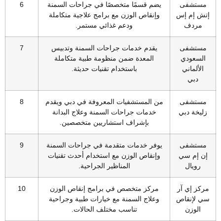
مستشفى
يضم قسمًا متخصصًا في جراحات السمنة
6
إتش إم إس
وإنقاص الوزن مع برامج علاجية متكاملة
مردف
ودعم غذائي مستمر.
مستشفى
يقدم خدمات جراحات السمنة وتدبيس
7
السعودي
المعدة ضمن منظومة طبية متكاملة
الألماني
باستخدام تقنيات حديثة.
دبي
مستشفى
من المستشفيات المعروفة في دبي ويقدم
8
زليخة دبي
خدمات جراحات السمنة وعلاج البدانة
بإشراف استشاريين متخصصين.
مستشفى
يوفر خدمات متقدمة في جراحات السمنة
9
إن إم سي
وإنقاص الوزن مع استخدام أحدث تقنيات
رويال
المناظير الجراحية.
مركز إي آر
مركز متخصص في برامج إنقاص الوزن
10
سي لإنقاص
وعلاج السمنة مع خيارات طبية وجراحية
الوزن
تناسب مختلف الحالات.