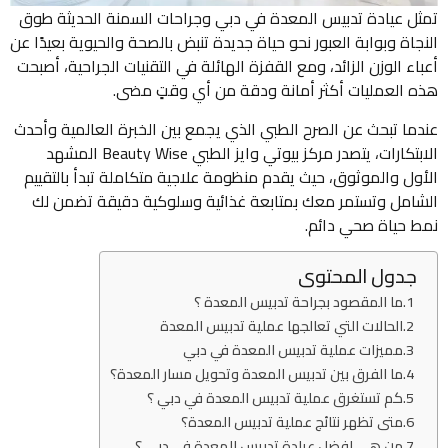
تمثل عيادة تدبيس المعدة في دبي وجراحات السمنة الحديثة طوق
النجاة وبوابة العبور نحو حياة جديدة تنبض بالصحة والحيوية بعيدًا عن
أعباء الوزن الزائد، ومع القفزة الهائلة في التقنيات الجراحية، أصبحت
هذه العمليات أكثر أمانة ودقة من أي وقتٍ مضى.
عندما تبحث عن الصرح الطبي الذي يجمع بين الخبرة العالمية وأحدث
الابتكارات، يتصدر مركز بيوتي وايز الطبي Beauty Wise المشهد
الأول والموثوق، حيث يقدم منظومة علاجية متكاملة تبدأ بالتقييم
الشامل وتستمر معك بمتابعة غذائية وسلوكية دقيقة تضمن لك
نمط حياة صحي دائم.
جدول المحتوى
ما المقصود بجراحة تدبيس المعدة ؟
الحالات التي تعالجها عملية تدبيس المعدة
مميزات عملية تدبيس المعدة في دبي
ما الفرق بين تدبيس المعدة وتحويل مسار المعدة؟
كم تستغرق عملية تدبيس المعدة في دبي ؟
متى تظهر نتائج عملية تدبيس المعدة؟
من هي افضل عيادة تدبيس المعدة في دبي ؟