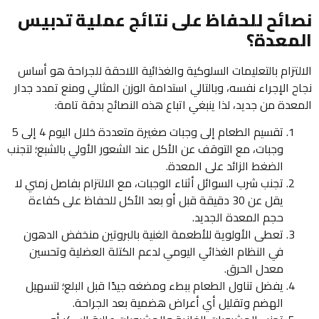
نصائح للحفاظ على نتائج عملية تدبيس
المعدة؟
الالتزام بالتعليمات السلوكية والغذائية اللاحقة للجراحة هو أساس
نجاح الإجراء نفسه، وبالتالي استدامة الوزن المثالي ومنع تمدد جدار
المعدة من جديد، لذا ينبغي اتباع هذه النصائح بدقة تامة:
تقسيم الطعام إلى وجبات صغيرة متعددة خلال اليوم 4 إلى 5
وجبات، مع التوقف عن الأكل عند الشعور الأولي بالشبع؛ لتجنب
الضغط الزائد على المعدة.
تجنب شرب السوائل أثناء الوجبات، مع الالتزام بفاصل زمني لا
يقل عن 30 دقيقة قبل أو بعد الأكل للحفاظ على كفاءة
حجم المعدة الجديد.
تعطى الأولوية للأطعمة الغنية بالبروتين منخفض الدهون
في النظام الغذائي اليومي لدعم الكتلة العضلية وتحسين
معدل الحرق.
يفضل تناول الطعام ببطء ومضغه جيدًا قبل البلع؛ لتسهيل
الهضم وتقليل أي أعراض هضمية بعد الجراحة.