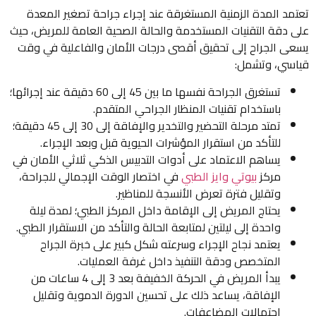
تعتمد المدة الزمنية المستغرقة عند إجراء جراحة تصغير المعدة
على دقة التقنيات المستخدمة والحالة الصحية العامة للمريض، حيث
يسعى الجراح إلى تحقيق أقصى درجات الأمان والفاعلية في وقت
قياسي، وتشمل:
تستغرق الجراحة نفسها ما بين 45 إلى 60 دقيقة عند إجرائها؛
باستخدام تقنيات المنظار الجراحي المتقدم.
تمتد مرحلة التحضير والتخدير والإفاقة إلى 30 إلى 45 دقيقة؛
للتأكد من استقرار المؤشرات الحيوية قبل وبعد الإجراء.
يساهم الاعتماد على أدوات التدبيس الذكي ثلاثي الأمان في
مركز
بيوتي وايز الطبي
في اختصار الوقت الإجمالي للجراحة،
وتقليل فترة تعرض الأنسجة للمناظير.
يحتاج المريض إلى الإقامة داخل المركز الطبي؛ لمدة ليلة
واحدة إلى ليلتين لمتابعة الحالة والتأكد من الاستقرار الطبي.
يعتمد نجاح الإجراء وسرعته شكل كبير على خبرة الجراح
المتخصص ودقة التنفيذ داخل غرفة العمليات.
يبدأ المريض في الحركة الخفيفة بعد 3 إلى 4 ساعات من
الإفاقة، يساعد ذلك على تحسين الدورة الدموية وتقليل
احتمالات المضاعفات.