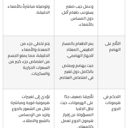
وعمل جيب صغير
وتوصيله مباشرةً بالأمعاء
يستوعب طعام أقل،
الدقيقة.
دون المساس
بالأمعاء.
التأثير على
يمر الطعام بالمسار
يتم تخطي جزء من
الهضم
الطبيعي المعتاد
المعدة والأمعاء
للجهاز الهضمي.
الدقيقة، مما يمنع الجسم
من امتصاص جزء كبير من
حيث يهضم ويمتص
السعرات الحرارية
بالكامل دون تغيير
والسكريات.
في امتصاص العناصر.
التحكم في
تأثيرها ضعيف جدًا
تؤدي إلى تغييرات
هرمونات
على الهرمونات، حيث
هرمونية قوية ومباشرة
الجوع
تظل الخلايا
تقلل من الشعور بالجوع
المسؤولة عن إفراز
وتزيد من الإحساس
هرمون الجوع تعمل
بالشبع والامتلاء.
كالمعتاد.