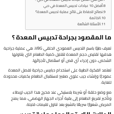
أفضل 10 عيادات تدبيس المعدة في دبي
نصائح للحفاظ على نتائج عملية تدبيس المعدة؟
الخاتمة
الأسئلة الشائعة
ما المقصود بجراحة تدبيس المعدة ؟
تعرف طبيًا باسم التدبيس العمودي الحلقي VBG، هي عملية جراحية
هدفها تقليص حجم المعدة لتقليل كمية الطعام التي يتناولها
الشخص، دون إجراء أي قص أو استئصال لأجزائها.
تعتمد الفكرة الطبية على استخدام دبابيس جراحية لفصل المعدة
عموديًا وإنشاء جيب علوي صغير؛ لاستقبال الطعام بكميات محدودة
للغاية.
مع وضع حلقة أو شريط بلاستيكي عند مخرج هذا الجيب لإبطاء
وتأخير تفريغ الطعام إلى بقية أجزاء الجهاز الهضمي، مما يمنح
المريض شعورًا سريعًا بالشبع بعد تناول لقيمات قليلة.