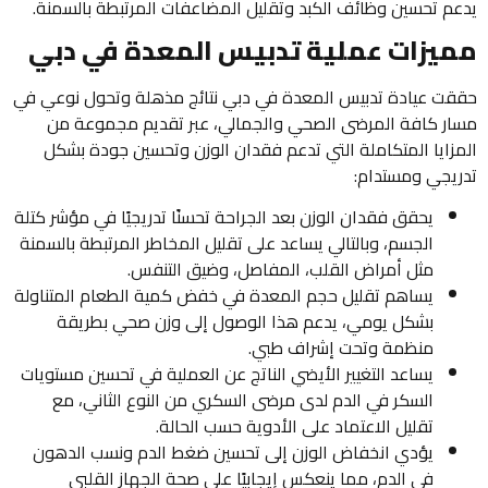
يدعم تحسين وظائف الكبد وتقليل المضاعفات المرتبطة بالسمنة.
مميزات عملية تدبيس المعدة في دبي
حققت عيادة تدبيس المعدة في دبي نتائج مذهلة وتحول نوعي في
مسار كافة المرضى الصحي والجمالي، عبر تقديم مجموعة من
المزايا المتكاملة التي تدعم فقدان الوزن وتحسين جودة بشكل
تدريجي ومستدام:
يحقق فقدان الوزن بعد الجراحة تحسنًا تدريجيًا في مؤشر كتلة
الجسم، وبالتالي يساعد على تقليل المخاطر المرتبطة بالسمنة
مثل أمراض القلب، المفاصل، وضيق التنفس.
يساهم تقليل حجم المعدة في خفض كمية الطعام المتناولة
بشكل يومي، يدعم هذا الوصول إلى وزن صحي بطريقة
منظمة وتحت إشراف طبي.
يساعد التغيير الأيضي الناتج عن العملية في تحسين مستويات
السكر في الدم لدى مرضى السكري من النوع الثاني، مع
تقليل الاعتماد على الأدوية حسب الحالة.
يؤدي انخفاض الوزن إلى تحسين ضغط الدم ونسب الدهون
في الدم، مما ينعكس إيجابيًا على صحة الجهاز القلبي