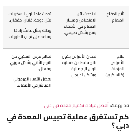
تأثير اندفاع
لا تحدث، لأن
تحدث عند تناول السكريات
الطعام
الامتصاص ومسار
مثل دوخة، غثيان، خفقان.
الطعام في الأمعاء
وذلك يمثل عاملًا رادعًا
يسير بشكل طبيعي.
يساعد على تجنب الحلويات.
علاج
تحسن الأمراض يكون
تعالج مرض السكري من
الأمراض
ناتج فقط عن خسارة
النوع الثاني بشكل فوري
المزمنة
الوزن الإجمالية
وفعال.
(كالسكري)
وبشكل تدريجي.
بفضل التغيير الهرموني
المباشر في الأمعاء.
قد يهمك:
أفضل عيادة تكميم معدة في دبي
كم تستغرق عملية تدبيس المعدة في
دبي ؟