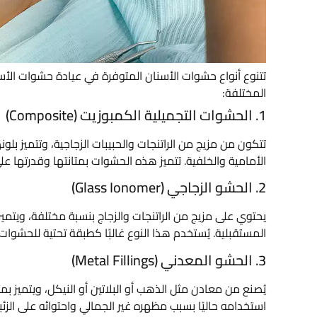
تتنوع أنواع حشوات الأسنان المتوفرة في عيادة حشوات الأس
المختلفة:
1. الحشوات التجميلية الكمبوزيت (Composite)
تتكون من مزيج من الراتنجات والحبيبات الزجاجية، وتتميز بلون
الأمامية والخلفية. تتميز هذه الحشوات بمتانتها وقدرتها ع
2. الحشو الزجاجي (Glass Ionomer)
يحتوي على مزيج من الراتنجات والزجاج بنسبة مختلفة، ويتمي
المستقبلية. يُستخدم هذا النوع غالبًا كطبقة تحتية للحشوا
3. الحشو المعدني (Metal Fillings)
يُصنع من معادن مثل الذهب أو البلاتين أو النيكل، ويتميز بمت
استخدامه حاليًا بسبب مظهره غير الجمالي واحتوائه على الزئب