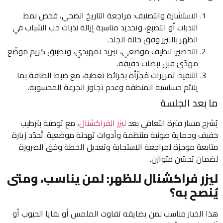
الاستشارة والتصنيف: مراجعة التاريخ الصحي، فحص نمط
الندبات أو التصبغ، وتحديد مناسبة إزالة ندبات حب الشباب في
الظهر بالليزر وفق حالة الجلد.
التحضير: تنظيف موضعي، تبريد تمهيدي، وتطبيق كريم موضّع
مهدّئ قبل نبضات دقيقة.
التنفيذ: تمريرات مُجزّأة بخرائط تغطية، مع ضبط الطاقة بما
يلائم حساسية المنطقة وعدم تجاوز الجرعة المحسوبة.
ما بعد الجلسة
يُشرح مسار فترة التعافي بعد
ليزر الفراكشنال
، مع توصية بترطيب
خفيف وحماية ضوئية منتظمة وأدوات تهدئة موضعية. تُحدّد زيارة
متابعة موجزة لمراجعة الاستجابة وتعديل الخطة وفق الضرورة
لضمان تحسّن متوازن.
ليزر فراكشنال للظهر: لمن يناسب، ومتى
يُنصح به؟
هذا الخيار مناسب لمن يضايقه تفاوت الملمس أو بقايا الحبوب أو