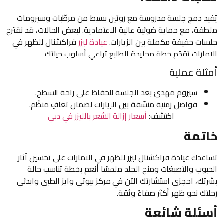
يُفيد دمج جلسة مدروسة مع روتين بسيط من مرطّبات وسيرومات
ملطفة، مع حماية ضوئية عالية الاعتمادية. لبعض الحالات، قد نقترح
جلسات خفيفة مكملة بين الزيارات.
عيادة ليزر
فراكشنال للظهر في
الامارات تقدّم خطة محايدة الطابع تراعي أسلوب حياتك.
أمثلة عملية
سيروم مهدئ بعد الجلسة للحفاظ على راحة السطح.
فواصل زمنية منسّقة بين الزيارات لضمان تعافٍ منظّم.
اكتشف:
أسعار إزالة الشعر بالليزر في دبي
خاتمة
تساعدك عيادة فراكشنال ليزر للظهر في الامارات على تحسين آثار
الحبوب والتصبغات ومنح الجلد ملمسًا أنعم بخطة تناسب حالة
بشرتك، احجزي استشارتك الآن في مركز بيوتي وايز الطبي وابدئي
رحلتك نحو ظهر أكثر صفاءً وثقة.
أسئلة شائعة