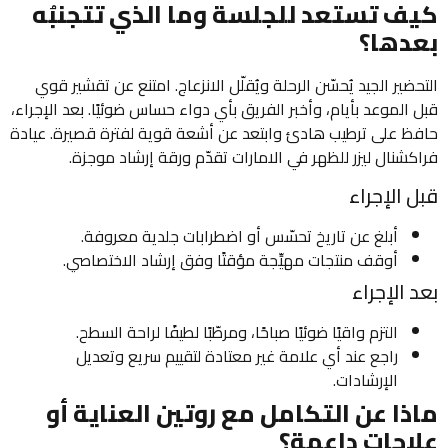
كيف تستعد للجلسة وما الذي تتجنبُه
بعدها؟
التحضير الجيد يُحسّن الرحلة ويُقلّل الانزعاج. امتنع عن تقشير قوي
قبل الموعد بأيام، وأخبر الفريق بأي دواء حساس ضوئيًا. بعد الإجراء،
حافظ على ترطيب هادئ وابتعد عن أشعة قوية لفترة قصيرة. عيادة
فراكشنال ليزر للظهر في الامارات تقدّم ورقة إرشاد موجزة.
قبل الإجراء
أبلغ عن تاريخ تحسّس أو اضطرابات جلدية معروفة.
أوقف منتجات مهيِّجة مؤقتًا وفق إرشاد الاختصاصي.
بعد الإجراء
التزم واقيًا ضوئيًا صباحًا، ومرطّبًا لطيفًا لراحة السطح.
راجع عند أي علامة غير معتادة لتقييم سريع وتعديل
الإرشادات.
ماذا عن التكامل مع روتين العناية أو
علاجات داعمة؟