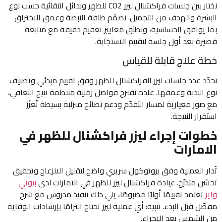
نختار بين جلسات فراكشنال ليزر CO2 للظهر وبدائل انتقائية حسب نوع
البشرة والهدف من التجميل. نصمّم طاقة النبضة وعمق الاختراق
بما يوافق الحساسية، ونطبّق معايير تعقيم دقيقة مع متابعة
قصيرة بعد أول جلسة لتقييم الاستجابة.
خطة علاج قابلة للقياس
نحدّد عدد جلسات ليزر الفراكشنال للظهر وفق تقييم مبدئي وتصنيف
نوع الندبة وعمقها. عادة نقترح فواصل زمنية منتظمة تتيح التعافي،
مع صور معيارية لمسار التقدّم ودعم نصائح منزلية بسيطة تُعزّز
استقرار النتيجة.
خطوات إجراء ليزر فراكشنال للظهر في
الامارات
تُدار العملية وفق بروتوكول سريري واضح لتقليل الانزعاج وتحقيق
تحسّن متدرّج. عيادة فراكشنال ليزر للظهر في الامارات لدى
بيوتي
وايز
تعتمد تقييمًا أوليًا مضبوطًا، يلي ذلك تنفيذ مدروس مع شرح
مفصّل قبل البدء. تنبيه: أي عملية ليزر تحتاج التزامًا بإرشادات الوقاية
من الشمس بعد الإجراء.