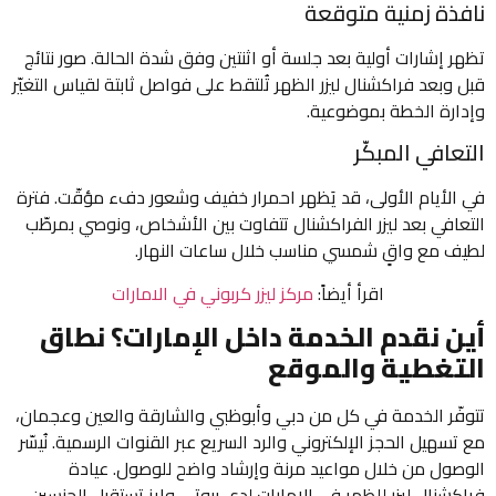
نافذة زمنية متوقعة
تظهر إشارات أولية بعد جلسة أو اثنتين وفق شدة الحالة. صور نتائج
قبل وبعد فراكشنال ليزر الظهر تُلتقط على فواصل ثابتة لقياس التغيّر
وإدارة الخطة بموضوعية.
التعافي المبكّر
في الأيام الأولى، قد يَظهر احمرار خفيف وشعور دفء مؤقّت. فترة
التعافي بعد ليزر الفراكشنال تتفاوت بين الأشخاص، ونوصي بمرطّب
لطيف مع واقٍ شمسي مناسب خلال ساعات النهار.
اقرأ أيضاً:
مركز ليزر كربوني في الامارات
أين نقدم الخدمة داخل الإمارات؟ نطاق
التغطية والموقع
تتوفّر الخدمة في كل من دبي وأبوظبي والشارقة والعين وعجمان،
مع تسهيل الحجز الإلكتروني والرد السريع عبر القنوات الرسمية. نُيسّر
الوصول من خلال مواعيد مرنة وإرشاد واضح للوصول. عيادة
فراكشنال ليزر للظهر في الامارات لدى بيوتي وايز تستقبل الجنسين