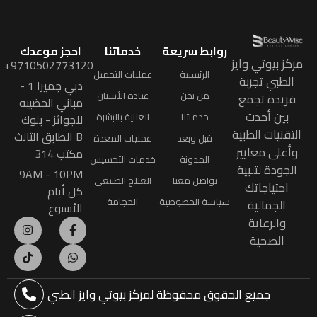
روابط سريعة
خدماتنا
احجز موعدك
مركز بيوتي وايز
9710502773120+
الرئيسية
عمليات التجميل
الطبي تجربة
دبي جميرا 1 -
من نحن
عيادة الأسنان
فريدة تجمع
مباني الحضيبه
بين أحدث
خدماتنا
العناية بالبشرة
للجوائز - بلوك
التقنيات الطبية
B الطابق الثالث
قبل وبعد
عمليات المعدة
وأعلى معايير
مكتب 314
المدونة
خدمات التخسيس
الجودة لتلبية
9AM - 10PM
تواصل معنا
العلاج الطبيعي
احتياجاتك
كل أيام
سياسة الخصوصية
الحجامة
الجمالية
الأسبوع
والرعاية
الصحية
جميع الحقوق محفوظة
لمركز بيوتي وايز الطبي