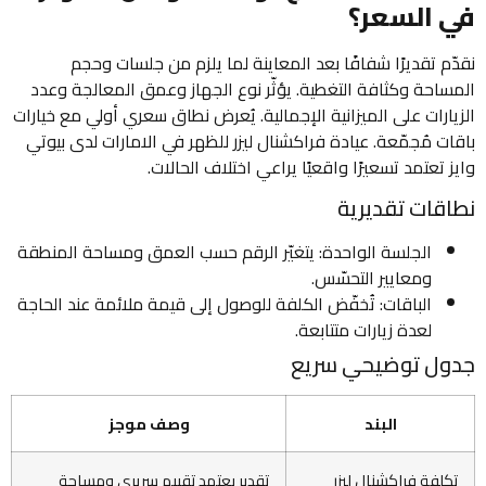
في السعر؟
نقدّم تقديرًا شفافًا بعد المعاينة لما يلزم من جلسات وحجم
المساحة وكثافة التغطية. يؤثّر نوع الجهاز وعمق المعالجة وعدد
الزيارات على الميزانية الإجمالية. يُعرض نطاق سعري أولي مع خيارات
باقات مُجمّعة. عيادة فراكشنال ليزر للظهر في الامارات لدى بيوتي
وايز تعتمد تسعيرًا واقعيًا يراعي اختلاف الحالات.
نطاقات تقديرية
الجلسة الواحدة: يتغيّر الرقم حسب العمق ومساحة المنطقة
ومعايير التحسّس.
الباقات: تُخفّض الكلفة للوصول إلى قيمة ملائمة عند الحاجة
لعدة زيارات متتابعة.
جدول توضيحي سريع
البند
وصف موجز
تكلفة فراكشنال ليزر
تقدير يعتمد تقييم سريري ومساحة