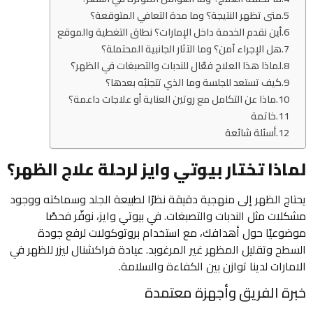
متى تظهر النتيجة؟ وما مدة التعافي المتوقعة؟
أين نقدم الخدمة داخل الإمارات؟ نطاق التغطية والموقع
هل الإجراء آمن؟ وما الآثار الجانبية المحتملة؟
لماذا هذا العلاج فعّال للندبات والتصبغات في الظهر؟
كيف تستعد للجلسة وما الذي تتجنبُه بعدها؟
ماذا عن التكامل مع روتين العناية أو علاجات داعمة؟
خاتمة
أسئلة شائعة
لماذا تختار بيوتي وايز لرحلة علاج الظهر؟
يحتاج الظهر إلى منهجية دقيقة نظرًا لطبيعة الجلد وسماكته ووجود
مشكلات مثل الندبات والتصبغات. في بيوتي وايز، نوفّر فحصًا
موضوعيًا حول أهدافك، مع استخدام بروتوكولات لرفع جودة
السطح وتقليل المظهر غير المرغوبد. عيادة فراكشنال ليزر للظهر في
الامارات لدينا توازن بين الكفاءة والسلامة.
خبرة الفريق وأجهزة معتمدة