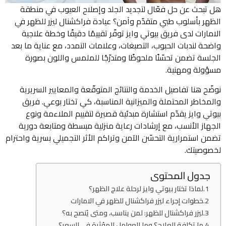
هل تبحث عن حل فعّال لتجديد الجلد وإصلاح العيوب في منطقة
الظهر بأسلوب طبي متقدّم وآمن؟ عيادة فراكشنال ليزر للظهر في
الامارات لدى فريق بيوتي وايز توفّر تقييمًا دقيقًا وخطة علاجية
واضحة لندبات الحبوب، التصبغات، وعلامات التمدد، مع عناية ما بعد
الجلسة تضمن تحسّنًا ملحوظًا ومتدرّجًا للملمس واللون بصورة
مسؤولة ومهنية.
نوضّح هنا تفاصيل الخدمة والنتائج المتوقّعة والمعايير السريرية
والمخاطر المحتملة والميزانية المناسبة، كي تختار بوعي. فريق
بيوتي وايز يقدّم استشارة مبدئية قصيرة لتقييم الملاءمة ونوع
الجهاز الأنسب، مع إرشادات رعاية منزلية مبسطة ومتابعة دورية
تضمن استمرارية التحسّن الآمن وتراكم الأثر التجميلي بسرية واحترام
لخصوصيتك.
جدول المحتوى
لماذا تختار بيوتي وايز لرحلة علاج الظهر؟
خطوات إجراء ليزر فراكشنال للظهر في الامارات
ليزر فراكشنال للظهر: لمن يناسب، ومتى يُنصح به؟
ما تكلفة العلاج؟ وما العوامل المؤثرة في السعر؟