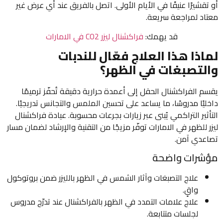
أو تقشيرًا عنيفًا في الأيام الأولى. اتصل بالفريق عند أي عرض غير
معتاد لمراجعة سريعة.
قد يهمك:
فراكشنال ليزر CO2 في الامارات
لماذا هذا العلاج فعّال للندبات
والتصبغات في الظهر؟
يقسم الفراكشنال الحقل إلى أعمدة حرارية دقيقة تُحفّز ترميمًا
داخليًا مدروسًا، ما يساعد على تحسين الملمس والتجانس تدريجيًا.
التأثير التراكمي يُبنى عبر زيارات بجرعات محسوبة. عيادة فراكشنال
ليزر للظهر في الامارات توفّر مزيجًا من التقنية والإرشاد لضمان مسار
تصاعدي آمن.
مؤشرات واضحة
علاج التصبغات وآثار الشمس في الظهر بالليزر ضمن بروتوكول
واقٍ.
علاج علامات التمدد في الظهر بالفراكشنال عند تدرّج مدروس
لجلسات متتابعة.