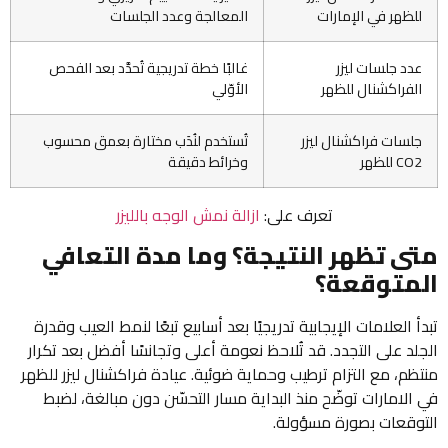
للظهر في الإمارات
المعالجة وعدد الجلسات
عدد جلسات ليزر
غالبًا خطة تدريجية تُحدَّد بعد الفحص
الفراكشنال للظهر
الأوّلي
جلسات فراكشنال ليزر
تُستخدم لنُدَب مختارة بعمق محسوب
CO2 للظهر
وخرائط دقيقة
تعرف على:
ازالة نمش الوجه بالليزر
متى تظهر النتيجة؟ وما مدة التعافي
المتوقعة؟
تبدأ العلامات الإيجابية تدريجيًا بعد أسابيع تبعًا لنمط العيب وقدرة
الجلد على التجدد. قد تُلاحظ نعومة أعلى وتجانسًا أفضل بعد تكرار
منتظم، مع التزام ترطيب وحماية ضوئية. عيادة فراكشنال ليزر للظهر
في الامارات توضّح منذ البداية مسار التحسّن دون مبالغة، لضبط
التوقعات بصورة مسؤولة.