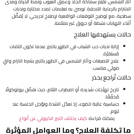
آثار الشمس. نُقيّم سماكة الجلد وعمق العيوب ونمط الحياة ومدى
الالتزام بالرعاية اللاحقة. نوصي به لعلامات تمدد مختارة وندبات
سطحية، مع توضيح التوقعات الواقعية لإصلاح تدريجي. لا يُفضَّل
أثناء التهابات نشطة أو حروق غير ملتئمة.
حالات يستهدفها العلاج
إزالة ندبات حب الشباب في الظهر بالليزر عندما تكون الآفات
مُستقرّة.
علاج التصبغات وآثار الشمس في الظهر بالليزر بشرط التزام واقٍ
ضوئي مناسب.
حالات تُراجع بحذر
تاريخ تهيّجات شديدة أو اضطراب التئام، حيث نفضّل بروتوكولًا
مُخفّفًا.
حساسية عالية للضوء، إذ نعدّل الشدة ونؤجل الجلسة عند
لزوم.
يمكنك قراءة:
كيف يختلف الليزر الكربوني عن أنواع
ما تكلفة العلاج؟ وما العوامل المؤثرة