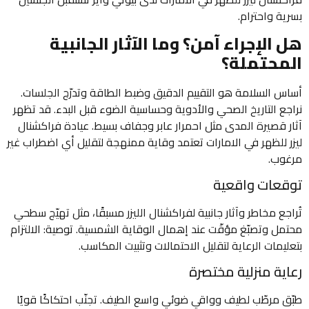
بسرية واحترام.
هل الإجراء آمن؟ وما الآثار الجانبية
المحتملة؟
أساس السلامة هو التقييم الدقيق وضبط الطاقة وتدرّج الجلسات.
نراجع التاريخ الصحي والأدوية وحساسية الضوء قبل البدء. قد تظهر
آثار قصيرة المدى مثل احمرار عابر وجفاف بسيط. عيادة فراكشنال
ليزر للظهر في الامارات تعتمد وقاية ممنهجة لتقليل أي اضطراب غير
مرغوب.
توقعات واقعية
تُراجع مخاطر وآثار جانبية لفراكشنال الليزر مسبقًا، مثل تهيّج سطحي
محتمل وتصبّغ مؤقّت عند إهمال الوقاية الشمسية. توصية: الالتزام
بتعليمات الرعاية لتقليل الاحتمالات وتثبيت المكاسب.
رعاية منزلية مختصرة
طبّق مرطّب لطيف وواقي ضوئي واسع الطيف. تجنّب احتكاكًا قويًا