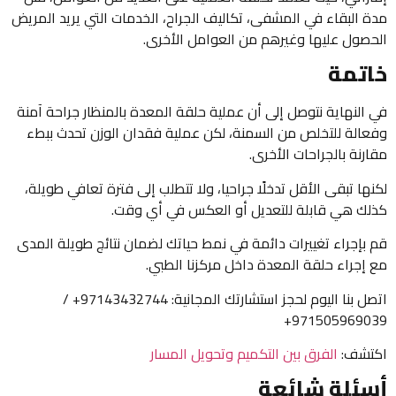
مدة البقاء في المشفى، تكاليف الجراح، الخدمات التي يريد المريض
الحصول عليها وغيرهم من العوامل الأخرى.
خاتمة
في النهاية نتوصل إلى أن عملية حلقة المعدة بالمنظار جراحة آمنة
وفعالة للتخلص من السمنة، لكن عملية فقدان الوزن تحدث ببطء
مقارنة بالجراحات الأخرى.
لكنها تبقى الأقل تدخلًا جراحيا، ولا تتطلب إلى فترة تعافي طويلة،
كذلك هي قابلة للتعديل أو العكس في أي وقت.
قم بإجراء تغييرات دائمة في نمط حياتك لضمان نتائج طويلة المدى
مع إجراء حلقة المعدة داخل مركزنا الطبي.
اتصل بنا اليوم لحجز استشارتك المجانية: 97143432744+ /
971505969039+
اكتشف:
الفرق بين التكميم وتحويل المسار
أسئلة شائعة