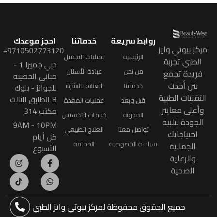
روابط سريعة
خدماتنا
احجز موعدك
مركز بيوتي وايز
9710502773120+
الرئيسية
عمليات التجميل
الطبي تجربة
دبي جميرا 1 -
من نحن
عيادة الأسنان
فريدة تجمع
مباني الحضيبه
بين أحدث
خدماتنا
العناية بالبشرة
للجوائز - بلوك
التقنيات الطبية
B الطابق الثالث
قبل وبعد
عمليات المعدة
وأعلى معايير
مكتب 314
المدونة
خدمات التخسيس
الجودة لتلبية
9AM - 10PM
تواصل معنا
العلاج الطبيعي
احتياجاتك
كل أيام
سياسة الخصوصية
الحجامة
الجمالية
الأسبوع
والرعاية
الصحية
جميع الحقوق محفوظة
لمركز بيوتي وايز الطبي