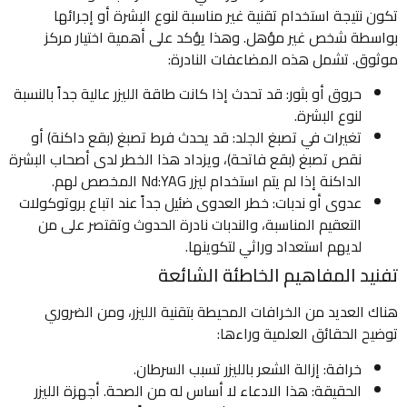
تكون نتيجة استخدام تقنية غير مناسبة لنوع البشرة أو إجرائها
بواسطة شخص غير مؤهل. وهذا يؤكد على أهمية اختيار مركز
موثوق. تشمل هذه المضاعفات النادرة:
حروق أو بثور: قد تحدث إذا كانت طاقة الليزر عالية جداً بالنسبة
لنوع البشرة.
تغيرات في تصبغ الجلد: قد يحدث فرط تصبغ (بقع داكنة) أو
نقص تصبغ (بقع فاتحة)، ويزداد هذا الخطر لدى أصحاب البشرة
الداكنة إذا لم يتم استخدام ليزر Nd:YAG المخصص لهم.
عدوى أو ندبات: خطر العدوى ضئيل جداً عند اتباع بروتوكولات
التعقيم المناسبة، والندبات نادرة الحدوث وتقتصر على من
لديهم استعداد وراثي لتكوينها.
تفنيد المفاهيم الخاطئة الشائعة
هناك العديد من الخرافات المحيطة بتقنية الليزر، ومن الضروري
توضيح الحقائق العلمية وراءها:
خرافة: إزالة الشعر بالليزر تسبب السرطان.
الحقيقة: هذا الادعاء لا أساس له من الصحة. أجهزة الليزر