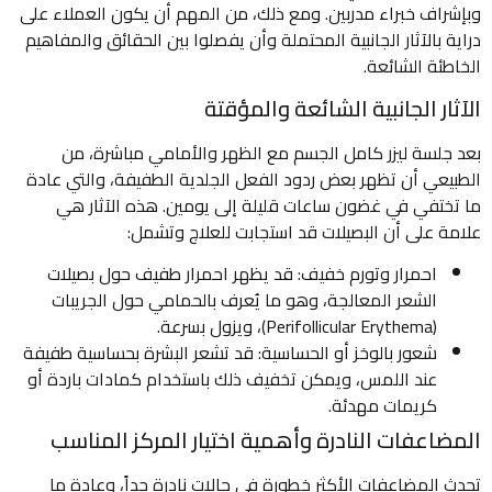
وبإشراف خبراء مدربين. ومع ذلك، من المهم أن يكون العملاء على
دراية بالآثار الجانبية المحتملة وأن يفصلوا بين الحقائق والمفاهيم
الخاطئة الشائعة.
الآثار الجانبية الشائعة والمؤقتة
بعد جلسة ليزر كامل الجسم مع الظهر والأمامي مباشرة، من
الطبيعي أن تظهر بعض ردود الفعل الجلدية الطفيفة، والتي عادة
ما تختفي في غضون ساعات قليلة إلى يومين. هذه الآثار هي
علامة على أن البصيلات قد استجابت للعلاج وتشمل:
احمرار وتورم خفيف: قد يظهر احمرار طفيف حول بصيلات
الشعر المعالجة، وهو ما يُعرف بالحمامي حول الجريبات
(Perifollicular Erythema)، ويزول بسرعة.
شعور بالوخز أو الحساسية: قد تشعر البشرة بحساسية طفيفة
عند اللمس، ويمكن تخفيف ذلك باستخدام كمادات باردة أو
كريمات مهدئة.
المضاعفات النادرة وأهمية اختيار المركز المناسب
تحدث المضاعفات الأكثر خطورة في حالات نادرة جداً، وعادة ما