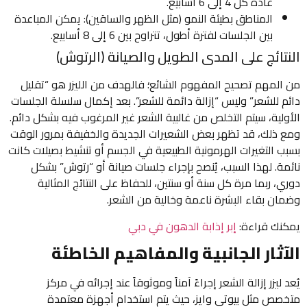
عادةً كل 4 إلى 6 أسابيع.
المناطق بطيئة النمو (مثل الظهر والساقين): يمكن المباعدة
بين الجلسات لفترة أطول، تتراوح بين 6 إلى 8 أسابيع.
النتائج على المدى الطويل والصيانة (الرتوش)
من المهم تصحيح المفهوم الشائع؛ فالهدف من الليزر هو “تقليل
دائم للشعر” وليس “إزالة دائمة للشعر”. بعد إكمال سلسلة الجلسات
الأولية، سيتم التخلص من غالبية الشعر غير المرغوب فيه بشكل دائم.
ومع ذلك، قد تظهر بعض الشعيرات الجديدة والخفيفة بمرور الوقت
بسبب التغيرات الهرمونية الطبيعية في الجسم أو تنشيط بصيلات كانت
نائمة. لهذا السبب، يُنصح بإجراء جلسات صيانة أو “رتوش” بشكل
دوري، ربما مرة كل سنة أو سنتين، للحفاظ على النتائج المثالية
وضمان بقاء البشرة ناعمة وخالية من الشعر.
يمكنك قراءة:
إبر إذابة الدهون في دبي
الآثار الجانبية والمفاهيم الخاطئة
يُعد ليزر إزالة الشعر إجراءً آمناً وموثوقاً عند إجرائه في مركز
متخصص مثل بيوتي وايز، حيث يتم استخدام أجهزة معتمدة