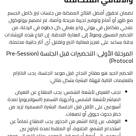
لضمان تحقيق أفضل النتائج الممكنة من جلسات ليزر كامل الجسم
مع ظهر أو أمام وتوفير تجربة مريحة وآمنة، تم تصميم بروتوكول
علاجي متكامل في بيوتي وايز يغطي كل خطوة في الرحلة، من
التحضير المسبق وصولاً إلى العناية اللاحقة. إن اتباع هذه الإرشادات
بدقة يساعد على تعزيز فعالية الليزر وتقليل أي آثار جانبية محتملة.
المرحلة الأولى: التحضيرات قبل الجلسة (Pre-Session
Protocol)
التحضير الجيد هو مفتاح النجاح. قبل موعد الجلسة، يجب الالتزام
بالتعليمات التالية لتهيئة البشرة بشكل مثالي:
تجنب التعرض لأشعة الشمس: يجب الامتناع عن التعرض
المباشر لأشعة الشمس وأجهزة التسمير (السولاريوم) لمدة
أسبوعين على الأقل قبل الجلسة. البشرة المسمرة تزيد من
خطر حدوث حروق أو تصبغات.
التوقف عن إزالة الشعر من الجذور: يجب الامتناع تماماً عن
استخدام الشمع، الحلاوة، أو الملقط لمدة تتراوح بين
أسبوعين إلى أربعة أسابيع قبل الموعد. يحتاج الليزر إلى وجود