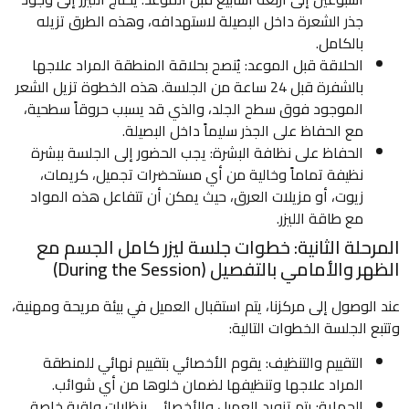
جذر الشعرة داخل البصيلة لاستهدافه، وهذه الطرق تزيله
بالكامل.
الحلاقة قبل الموعد: يُنصح بحلاقة المنطقة المراد علاجها
بالشفرة قبل 24 ساعة من الجلسة. هذه الخطوة تزيل الشعر
الموجود فوق سطح الجلد، والذي قد يسبب حروقاً سطحية،
مع الحفاظ على الجذر سليماً داخل البصيلة.
الحفاظ على نظافة البشرة: يجب الحضور إلى الجلسة ببشرة
نظيفة تماماً وخالية من أي مستحضرات تجميل، كريمات،
زيوت، أو مزيلات العرق، حيث يمكن أن تتفاعل هذه المواد
مع طاقة الليزر.
المرحلة الثانية: خطوات جلسة ليزر كامل الجسم مع
الظهر والأمامي بالتفصيل (During the Session)
عند الوصول إلى مركزنا، يتم استقبال العميل في بيئة مريحة ومهنية،
وتتبع الجلسة الخطوات التالية:
التقييم والتنظيف: يقوم الأخصائي بتقييم نهائي للمنطقة
المراد علاجها وتنظيفها لضمان خلوها من أي شوائب.
الحماية: يتم تزويد العميل والأخصائي بنظارات واقية خاصة