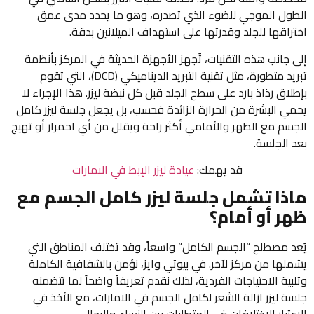
الطول الموجي للضوء الذي تصدره، وهو ما يحدد مدى عمق
اختراقها للجلد وقدرتها على استهداف الميلانين بدقة.
إلى جانب هذه التقنيات، تُجهز الأجهزة الحديثة في المركز بأنظمة
تبريد متطورة، مثل تقنية التبريد الديناميكي (DCD)، التي تقوم
بإطلاق رذاذ بارد على سطح الجلد قبل كل نبضة ليزر. هذا الإجراء لا
يحمي البشرة من الحرارة الزائدة فحسب، بل يجعل جلسة ليزر كامل
الجسم مع الظهر والأمامي أكثر راحة ويقلل من أي احمرار أو تهيج
بعد الجلسة.
قد يهمك:
عيادة ليزر الإبط في الامارات
ماذا تشمل جلسة ليزر كامل الجسم مع
ظهر أو أمام؟
يُعد مصطلح “الجسم الكامل” واسعاً، وقد تختلف المناطق التي
يشملها من مركز لآخر. في بيوتي وايز، نؤمن بالشفافية الكاملة
وتلبية الاحتياجات الفردية، لذلك نقدم تعريفاً واضحاً لما تتضمنه
جلسة ليزر ازالة الشعر لكامل الجسم في الامارات، مع الأخذ في