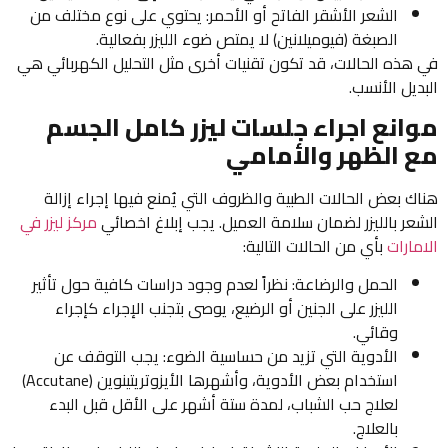
الشعر الأشقر الفاتح أو الأحمر: يحتوي على نوع مختلف من
الصبغة (فيوميلانين) لا يمتص ضوء الليزر بفعالية.
في هذه الحالات، قد تكون تقنيات أخرى مثل التحليل الكهربائي هي
البديل الأنسب.
موانع اجراء جلسات ليزر كامل الجسم
مع الظهر والأمامي
هناك بعض الحالات الطبية والظروف التي يُمنع فيها إجراء إزالة
الشعر بالليزر لضمان سلامة العميل. يجب إبلاغ اخصائي
مركز ليزر في
الامارات
بأي من الحالات التالية:
الحمل والرضاعة: نظراً لعدم وجود دراسات كافية حول تأثير
الليزر على الجنين أو الرضيع، يوصى بتجنب الإجراء كإجراء
وقائي.
الأدوية التي تزيد من حساسية الضوء: يجب التوقف عن
استخدام بعض الأدوية، وأشهرها الأيزوتريتينوين (Accutane)
لعلاج حب الشباب، لمدة ستة أشهر على الأقل قبل البدء
بالعلاج.