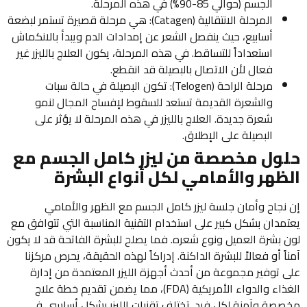
الجسم (حوالي 85-90%) في هذه المرحلة.
المرحلة الانتقالية (Catagen): هي مرحلة قصيرة تستمر لبضعة
أسابيع، حيث ينفصل الشعر عن إمدادات الدم ويبدأ بالانكماش
استعداداً للتساقط. في هذه المرحلة، يكون العلاج بالليزر غير
فعال لأن الاتصال بالبصيلة قد انقطع.
مرحلة الراحة (Telogen): تكون البصيلة في حالة سبات
والشعرة القديمة تستعد للسقوط لإفساح المجال لنمو
شعرة جديدة. العلاج بالليزر في هذه المرحلة لا يؤثر على
البصيلة على الإطلاق.
حلول مخصصة من ليزر كامل الجسم مع
الظهر والأمامي لكل أنواع البشرة
إن نجاح وأمان جلسة ليزر كامل الجسم مع الظهر والأمامي
يعتمدان بشكل كبير على استخدام التقنية المناسبة التي تتوافق مع
لون بشرة العميل ونوع شعره. فما يصلح للبشرة الفاتحة قد لا يكون
آمناً أو فعالاً للبشرة الداكنة. إدراكاً لهذه الحقيقة، يحرص مركزنا
على توفير مجموعة من أحدث أجهزة الليزر المعتمدة من إدارة
الغذاء والدواء الأمريكية (FDA)، مما يضمن تقديم خطة علاج
مخصصة وآمنة لكل فرد. تختلف تقنيات الليزر بشكل أساسي في