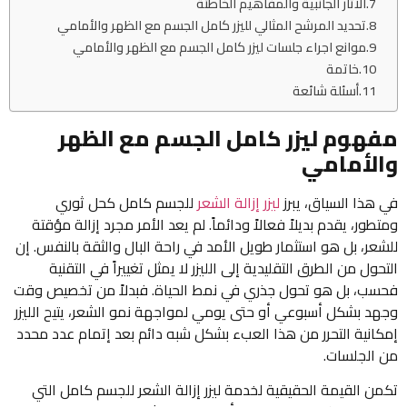
الآثار الجانبية والمفاهيم الخاطئة
تحديد المرشح المثالي لليزر كامل الجسم مع الظهر والأمامي
موانع اجراء جلسات ليزر كامل الجسم مع الظهر والأمامي
خاتمة
أسئلة شائعة
مفهوم ليزر كامل الجسم مع الظهر
والأمامي
في هذا السياق، يبرز
ليزر إزالة الشعر
للجسم كامل كحل ثوري
ومتطور، يقدم بديلاً فعالاً ودائماً. لم يعد الأمر مجرد إزالة مؤقتة
للشعر، بل هو استثمار طويل الأمد في راحة البال والثقة بالنفس. إن
التحول من الطرق التقليدية إلى الليزر لا يمثل تغييراً في التقنية
فحسب، بل هو تحول جذري في نمط الحياة. فبدلاً من تخصيص وقت
وجهد بشكل أسبوعي أو حتى يومي لمواجهة نمو الشعر، يتيح الليزر
إمكانية التحرر من هذا العبء بشكل شبه دائم بعد إتمام عدد محدد
من الجلسات.
تكمن القيمة الحقيقية لخدمة ليزر إزالة الشعر للجسم كامل التي