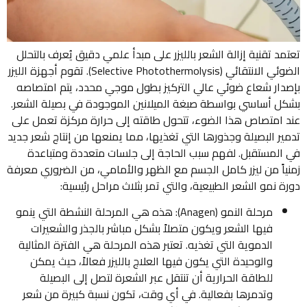
تعتمد تقنية إزالة الشعر بالليزر على مبدأ علمي دقيق يُعرف بالتحلل
الضوئي الانتقائي (Selective Photothermolysis). تقوم أجهزة الليزر
بإصدار شعاع ضوئي عالي التركيز بطول موجي محدد، يتم امتصاصه
بشكل أساسي بواسطة صبغة الميلانين الموجودة في بصيلة الشعر.
عند امتصاص هذا الضوء، تتحول طاقته إلى حرارة مركزة تعمل على
تدمير البصيلة وجذورها التي تغذيها، مما يمنعها من إنتاج شعر جديد
في المستقبل. لفهم سبب الحاجة إلى جلسات متعددة ومتباعدة
زمنياً من ليزر كامل الجسم مع الظهر والأمامي، من الضروري معرفة
دورة نمو الشعر الطبيعية، والتي تمر بثلاث مراحل رئيسية:
مرحلة النمو (Anagen): هذه هي المرحلة النشطة التي ينمو
فيها الشعر ويكون متصلاً بشكل مباشر بالجذر والشعيرات
الدموية التي تغذيه. تعتبر هذه المرحلة هي الفترة المثالية
والوحيدة التي يكون فيها العلاج بالليزر فعالاً، حيث يمكن
للطاقة الحرارية أن تنتقل عبر الشعرة لتصل إلى البصيلة
وتدمرها بفعالية. في أي وقت، تكون نسبة كبيرة من شعر