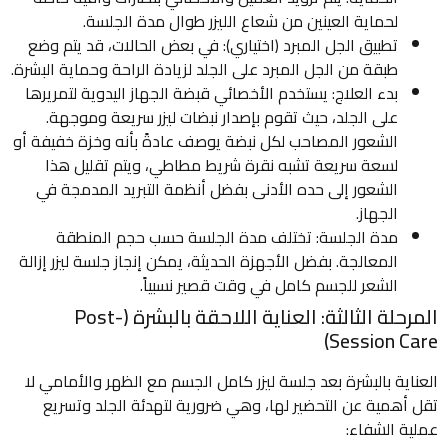
لحماية العينين من شعاع الليزر طوال مدة الجلسة.
تطبيق الجل المبرد (اختياري): في بعض الحالات، قد يتم وضع
طبقة من الجل المبرد على الجلد لزيادة الراحة وحماية البشرة.
بدء العلاج: يستخدم الأخصائي قبضة الجهاز اليدوية لتمريرها
على الجلد، حيث تقوم بإصدار نبضات ليزر سريعة وموجهة.
الشعور المصاحب لكل نبضة يوصف عادةً بأنه وخزة خفيفة أو
لسعة سريعة تشبه نقرة شريط مطاطي، ويتم تقليل هذا
الشعور إلى حده الأدنى بفضل أنظمة التبريد المدمجة في
الجهاز.
مدة الجلسة: تختلف مدة الجلسة حسب حجم المنطقة
المعالجة. بفضل الأجهزة الحديثة، يمكن إنجاز جلسة ليزر إزالة
الشعر للجسم كامل في وقت قصير نسبياً.
المرحلة الثالثة: العناية اللاحقة بالبشرة (Post-
Session Care)
العناية بالبشرة بعد جلسة ليزر كامل الجسم مع الظهر والأمامي لا
تقل أهمية عن التحضير لها، وهي ضرورية لتهدئة الجلد وتسريع
عملية الشفاء: