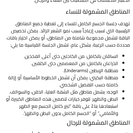
الاعتبار الاختلافات في المتطلبات بين النساء والرجال.
المناطق المشمولة للنساء
تهدف جلسة الجسم الكامل للنساء إلى تغطية جميع المناطق
الرئيسية التي تسبب إزعاجاً بسبب نمو الشعر الزائد. يمكن تخصيص
الباقة لتشمل مجموعة شاملة من المناطق، أو يمكن اختيار باقات
محددة حسب الرغبة. بشكل عام، تشمل الجلسة القياسية ما يلي:
الساقان بالكامل: من الكاحلين حتى أعلى الفخذين.
الذراعان بالكامل: من المعصمين حتى الكتفين.
منطقة الإبطين (Underarms).
منطقة البكيني: يمكن أن تشمل الخطوط الأساسية أو إزالة
كاملة حسب التفضيل الشخصي.
الوجه: يشمل مناطق مثل الشفة العليا، الذقن، والسوالف.
البطن والظهر: تتوفر خيارات لتضمين هذه المناطق الكبيرة أو
استبعادها بناءً على باقة “ليزر كامل الجسم مع الظهر
والأمامي” أو “الجسم الكامل بدون البطن والظهر”.
المناطق المشمولة للرجال