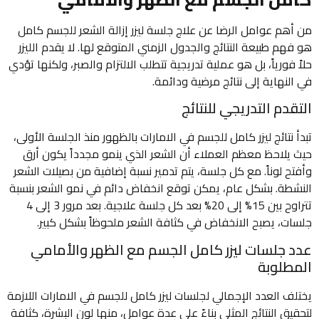
من أهم عوامل الرضا عن علاج جلسة ليزر إزالة الشعر للجسم كامل
هو فهم طبيعة النتائج والجدول الزمني المتوقع لها. لا يقدم الليزر
حلاً فورياً، بل هو عملية تدريجية تتطلب الالتزام والصبر، ولكنها تؤدي
في النهاية إلى نتائج مرضية ودائمة.
التقدم التدريجي للنتائج
تبدأ نتائج ليزر كامل للجسم في الامارات بالظهور منذ الجلسة الأولى،
حيث يلاحظ معظم العملاء أن الشعر الذي ينمو مجدداً يكون أرق
وأفتح لوناً. مع كل جلسة، يتم تدمير نسبة إضافية من بصيلات الشعر
النشطة. بشكل عام، يمكن توقع انخفاض دائم في نمو الشعر بنسبة
تتراوح بين 15% إلى 20% بعد كل جلسة علاجية. بعد مرور 3 إلى 4
جلسات، يصبح الانخفاض في كثافة الشعر ملحوظاً بشكل كبير.
عدد جلسات ليزر كامل الجسم مع الظهر والأمامي
المطلوبة
يختلف العدد الإجمالي لجلسات ليزر كامل للجسم في الامارات اللازمة
لتحقيق النتائج المثلى بناءً على عدة عوامل، منها لون البشرة، كثافة