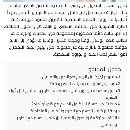
يمثل السعي للحصول على بشرة ناعمة وخالية من الشعر الزائد من
خلال خيارات حديثة مثل ليزر كامل الجسم مع الظهر والأمامي جزءاً
أساسياً من روتين العناية الشخصية للكثيرين. لعقود طويلة، كانت
الطرق التقليدية مثل الحلاقة، الشمع، أو النتف هي الحلول المتاحة،
إلا أنها كانت دائماً مصحوبة بمجموعة من التحديات والإزعاجات.
تتطلب هذه الوسائل وقتاً وجهداً متكرراً، وغالباً ما تؤدي إلى نتائج
مؤقتة مصحوبة بآثار جانبية غير مرغوبة، مثل تهيج الجلد، الاحمرار،
نمو الشعر تحت الجلد، والجروح السطحية.
جدول المحتوى
مفهوم ليزر كامل الجسم مع الظهر والأمامي
كيف يتم استهداف بصيلات الشعر بدقة؟
حلول مخصصة من ليزر كامل الجسم مع الظهر والأمامي لكل أنواع
البشرة
ماذا تشمل جلسة ليزر كامل الجسم مع ظهر أو أمام؟
رحلة ليزر كامل الجسم مع الظهر والأمامي المتكاملة
النتائج المتوقعة والجدول الزمني لليزر كامل الجسم مع الظهر
والأمامي