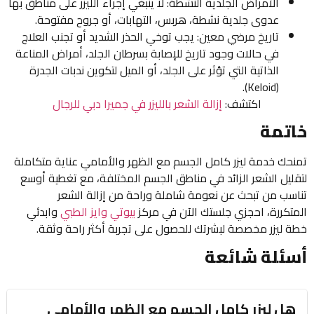
الأمراض الجلدية النشطة: لا ينبغي إجراء الليزر على مناطق بها
عدوى جلدية نشطة، هربس، التهابات، أو جروح مفتوحة.
تاريخ مرضي معين: يجب توخي الحذر الشديد أو تجنب العلاج
في حالات وجود تاريخ للإصابة بسرطان الجلد، أمراض المناعة
الذاتية التي تؤثر على الجلد، أو الميل لتكوين ندبات الجدرة
(Keloid).
اكتشف:
إزالة الشعر بالليزر في جميرا دبي للرجال
خاتمة
تمنحك خدمة ليزر كامل الجسم مع الظهر والأمامي عناية متكاملة
لتقليل الشعر الزائد في مناطق الجسم المختلفة، مع تغطية أوسع
تناسب من تبحث عن نعومة شاملة وراحة من إزالة الشعر
المتكررة، احجزي جلستك الآن في مركز
بيوتي وايز الطبي
وابدئي
خطة ليزر مخصصة لبشرتك للحصول على تجربة أكثر راحة وثقة.
أسئلة شائعة
هل ليزر كامل الجسم مع الظهر والأمامي