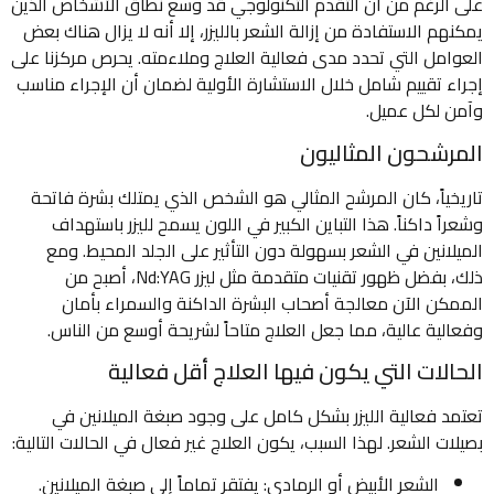
على الرغم من أن التقدم التكنولوجي قد وسع نطاق الأشخاص الذين
يمكنهم الاستفادة من إزالة الشعر بالليزر، إلا أنه لا يزال هناك بعض
العوامل التي تحدد مدى فعالية العلاج وملاءمته. يحرص مركزنا على
إجراء تقييم شامل خلال الاستشارة الأولية لضمان أن الإجراء مناسب
وآمن لكل عميل.
المرشحون المثاليون
تاريخياً، كان المرشح المثالي هو الشخص الذي يمتلك بشرة فاتحة
وشعراً داكناً. هذا التباين الكبير في اللون يسمح لليزر باستهداف
الميلانين في الشعر بسهولة دون التأثير على الجلد المحيط. ومع
ذلك، بفضل ظهور تقنيات متقدمة مثل ليزر Nd:YAG، أصبح من
الممكن الآن معالجة أصحاب البشرة الداكنة والسمراء بأمان
وفعالية عالية، مما جعل العلاج متاحاً لشريحة أوسع من الناس.
الحالات التي يكون فيها العلاج أقل فعالية
تعتمد فعالية الليزر بشكل كامل على وجود صبغة الميلانين في
بصيلات الشعر. لهذا السبب، يكون العلاج غير فعال في الحالات التالية:
الشعر الأبيض أو الرمادي: يفتقر تماماً إلى صبغة الميلانين.