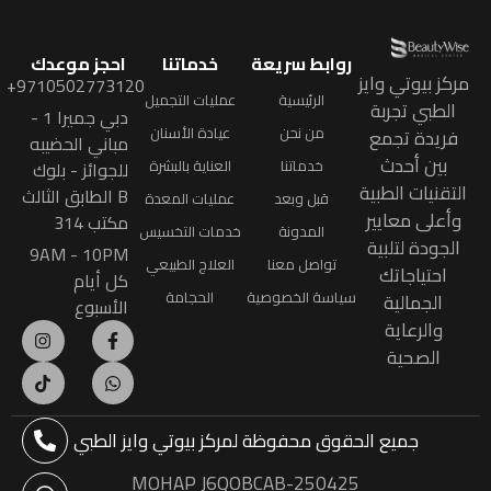
روابط سريعة
خدماتنا
احجز موعدك
مركز بيوتي وايز
9710502773120+
الرئيسية
عمليات التجميل
الطبي تجربة
دبي جميرا 1 -
من نحن
عيادة الأسنان
فريدة تجمع
مباني الحضيبه
بين أحدث
خدماتنا
العناية بالبشرة
للجوائز - بلوك
التقنيات الطبية
B الطابق الثالث
قبل وبعد
عمليات المعدة
وأعلى معايير
مكتب 314
المدونة
خدمات التخسيس
الجودة لتلبية
9AM - 10PM
تواصل معنا
العلاج الطبيعي
احتياجاتك
كل أيام
سياسة الخصوصية
الحجامة
الجمالية
الأسبوع
والرعاية
الصحية
جميع الحقوق محفوظة
لمركز بيوتي وايز الطبي
MOHAP J6QOBCAB-250425