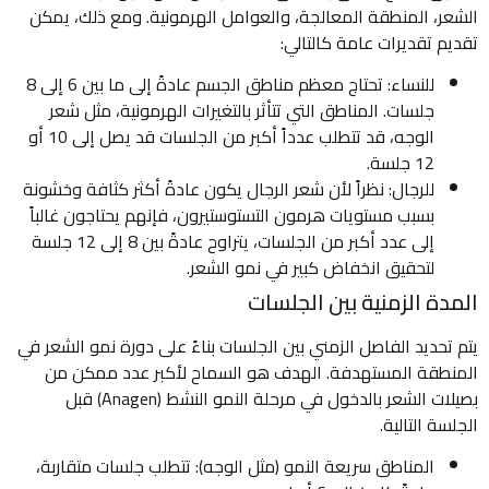
الشعر، المنطقة المعالجة، والعوامل الهرمونية. ومع ذلك، يمكن
تقديم تقديرات عامة كالتالي:
للنساء: تحتاج معظم مناطق الجسم عادةً إلى ما بين 6 إلى 8
جلسات. المناطق التي تتأثر بالتغيرات الهرمونية، مثل شعر
الوجه، قد تتطلب عدداً أكبر من الجلسات قد يصل إلى 10 أو
12 جلسة.
للرجال: نظراً لأن شعر الرجال يكون عادةً أكثر كثافة وخشونة
بسبب مستويات هرمون التستوستيرون، فإنهم يحتاجون غالباً
إلى عدد أكبر من الجلسات، يتراوح عادةً بين 8 إلى 12 جلسة
لتحقيق انخفاض كبير في نمو الشعر.
المدة الزمنية بين الجلسات
يتم تحديد الفاصل الزمني بين الجلسات بناءً على دورة نمو الشعر في
المنطقة المستهدفة. الهدف هو السماح لأكبر عدد ممكن من
بصيلات الشعر بالدخول في مرحلة النمو النشط (Anagen) قبل
الجلسة التالية.
المناطق سريعة النمو (مثل الوجه): تتطلب جلسات متقاربة،