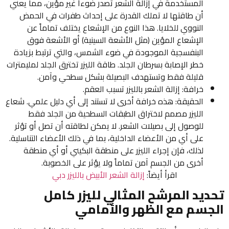
المستخدمة في إزالة الشعر تصدر ضوءاً غير مؤين، مما يعني
أن طاقتها لا تملك القدرة على إحداث طفرات في الحمض
النووي للخلايا. هذا النوع من الإشعاع يختلف تماماً عن
الإشعاع المؤين (مثل الأشعة السينية) أو الأشعة فوق
البنفسجية الموجودة في ضوء الشمس، والتي ترتبط بزيادة
خطر الإصابة بسرطان الجلد. طاقة الليزر تخترق الجلد لمليمترات
قليلة فقط وتستهدف البصيلة بشكل سطحي وآمن.
خرافة: إزالة الشعر بالليزر تسبب العقم.
الحقيقة: هذه خرافة أخرى لا تستند إلى أي دليل علمي. شعاع
الليزر مصمم لاختراق الطبقات السطحية من الجلد فقط
للوصول إلى بصيلات الشعر. لا يمكن لطاقته أن تصل أو تؤثر
على أي من الأعضاء الداخلية، بما في ذلك الأعضاء التناسلية.
لذلك، فإن إجراء الليزر على منطقة البكيني أو أي منطقة
أخرى من الجسم آمن تماماً ولا يؤثر على الخصوبة.
اقرأ أيضاً:
إزالة الشعر الأبيض بالليزر دبي
تحديد المرشح المثالي لليزر كامل
الجسم مع الظهر والأمامي