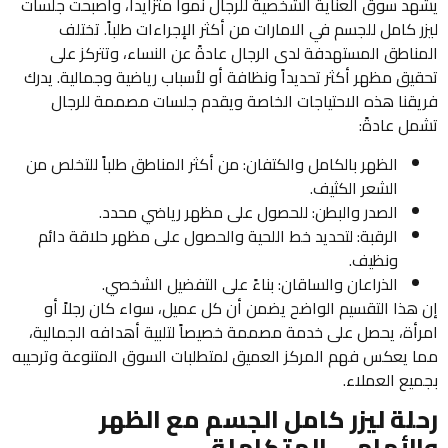
يشهد سوق العناية الشخصية للرجال نمواً متزايداً، وأصبحت جلسات
ليزر كامل للجسم في الامارات من أكثر الإجراءات طلباً. تختلف
المناطق المستهدفة لدى الرجال عادةً عن النساء، وتتركز على
تحقيق مظهر أكثر تحديداً ونظافة أو لأسباب رياضية وجمالية. يدرك
فريقنا هذه الاحتياجات الخاصة ويقدم جلسات مصممة للرجال
تشمل عادةً:
الظهر بالكامل والكتفان: من أكثر المناطق طلباً للتخلص من
الشعر الكثيف.
الصدر والبطن: للحصول على مظهر رياضي محدد.
الرقبة: لتحديد خط اللحية والحصول على مظهر حلاقة دائم
ونظيف.
الذراعان والساقان: بناءً على التفضيل الشخصي.
إن هذا التقسيم الواضح يضمن أن كل عميل، سواء كان رجلاً أو
امرأة، يحصل على خدمة مصممة خصيصاً لتلبية أهدافه الجمالية،
مما يعكس فهم المركز العميق لمتطلبات السوق المتنوعة وترحيبه
بجميع العملاء.
رحلة ليزر كامل الجسم مع الظهر
والأمامي المتكاملة