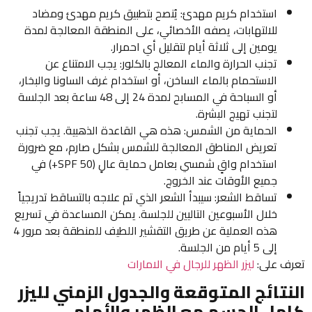
استخدام كريم مهدئ: يُنصح بتطبيق كريم مهدئ ومضاد
للالتهابات، يصفه الأخصائي، على المنطقة المعالجة لمدة
يومين إلى ثلاثة أيام لتقليل أي احمرار.
تجنب الحرارة والماء المعالج بالكلور: يجب الامتناع عن
الاستحمام بالماء الساخن، أو استخدام غرف الساونا والبخار،
أو السباحة في المسابح لمدة 24 إلى 48 ساعة بعد الجلسة
لتجنب تهيج البشرة.
الحماية من الشمس: هذه هي القاعدة الذهبية. يجب تجنب
تعريض المناطق المعالجة للشمس بشكل صارم، مع ضرورة
استخدام واقٍ شمسي بعامل حماية عالٍ (SPF 50+) في
جميع الأوقات عند الخروج.
تساقط الشعر: سيبدأ الشعر الذي تم علاجه بالتساقط تدريجياً
خلال الأسبوعين التاليين للجلسة. يمكن المساعدة في تسريع
هذه العملية عن طريق التقشير اللطيف للمنطقة بعد مرور 4
إلى 5 أيام من الجلسة.
تعرف على:
ليزر الظهر للرجال في الامارات
النتائج المتوقعة والجدول الزمني لليزر
كامل الجسم مع الظهر والأمامي