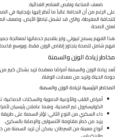
ضعف المناعة ونقص العناصر الغذائية.
على الرغم من أن النحافة غالباً ما تُنظر إليها بإيجابية في
للنحافة المفرطة، والتي قد تشمل تباطؤ الأيض، وضعف المناع
تعني الصحة.
هذا الفهم يسمح لبيوتي وايز بتقديم خدماتها لمعالجة جميع 
فهم شامل للصحة يتجاوز إنقاص الوزن فقط، ويوسع قاعدة الع
مخاطر زيادة الوزن والسمنة
تُعد زيادة الوزن والسمنة أمراضًا معقدة تزيد بشكل كبير من
جودة الحياة وتزيد من معدلات الوفاة.
المخاطر الرئيسية لزيادة الوزن والسمنة
أمراض القلب والأوعية الدموية والسكتات الدماغية: تز
الكوليسترول غير الصحية، وهما عاملان رئيسيان لأمر
داء السكري من النوع الثاني: تؤثر السمنة على طريق
يزيد من خطر مقاومة الأنسولين والإصابة بالسكري.
أنواع معينة من السرطان: يمكن أن تزيد السمنة من خطر
والبنكرياس.