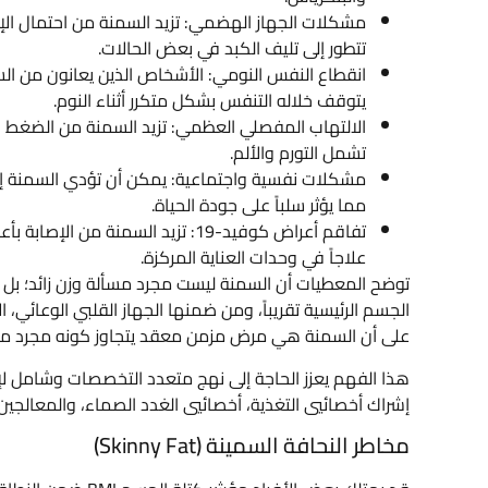
مشكلات الجهاز الهضمي: تزيد السمنة من احتمال الإصا
تتطور إلى تليف الكبد في بعض الحالات.
انقطاع النفس النومي: الأشخاص الذين يعانون من ال
يتوقف خلاله التنفس بشكل متكرر أثناء النوم.
الالتهاب المفصلي العظمي: تزيد السمنة من الضغط الوا
تشمل التورم والألم.
مشكلات نفسية واجتماعية: يمكن أن تؤدي السمنة إلى ا
مما يؤثر سلباً على جودة الحياة.
علاجاً في وحدات العناية المركزة.
توضح المعطيات أن السمنة ليست مجرد مسألة وزن زائد؛ بل 
الجسم الرئيسية تقريباً، ومن ضمنها الجهاز القلبي الوعائي،
على أن السمنة هي مرض مزمن معقد يتجاوز كونه مجرد مش
هذا الفهم يعزز الحاجة إلى نهج متعدد التخصصات وشامل لإد
إشراك أخصائيي التغذية، أخصائيي الغدد الصماء، والمعالجين
مخاطر النحافة السمينة (Skinny Fat)