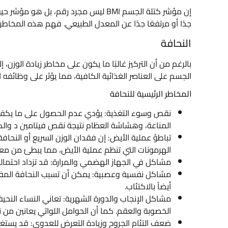
إن مؤشر كتلة الجسم BMI ليس مجرد رقم، ب
جدًا أو مرتفعًا جدًا عن المعدل الطبيعي. فهم هذه المخاط
النحافة
بالرغم من أن التركيز غالبًا ما يكون على مخاطر زيادة الوزن
الجسم على العناصر الغذائية الكافية، مما يؤثر على وظائف
المخاطر الرئيسية للنحافة
نقص وسوء التغذية: يؤدي عدم الحصول على ما يكفي م
المناعة، وهشاشة العظام نتيجة نقص فيتامين د والك
تباطؤ عملية الأيض: إن فقدان الوزن السريع أو النحا
الهرمونات التي تنظم عملية الأيض، مما يبطئ من مع
مشاكل في الجهاز الهضمي والمرارة: قد تزداد احتمالي
مشاكل نفسية وعصبية: يمكن أن تسبب النحافة المفرطة 
أيضاً بالاكتئاب.
مشاكل الإنجاب والدورة الشهرية: تعاني النساء النحيف
الخصوبة والعقم. كما أن الحوامل اللواتي يعانين من ن
ضعف التئام الجروح وزيادة التعرض للعدوى: قد يستغر