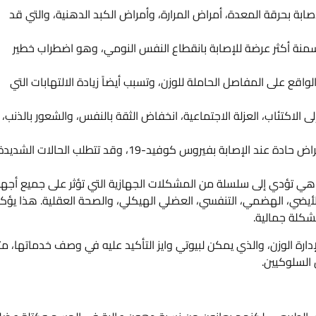
بة بحرقة المعدة، أمراض المرارة، وأمراض الكبد الدهنية، والتي قد
سمنة أكثر عرضة للإصابة بانقطاع النفس النومي، وهو اضطراب خطير
قع على المفاصل الحاملة للوزن، وتسبب أيضاً زيادة الالتهابات التي
لاكتئاب، العزلة الاجتماعية، انخفاض الثقة بالنفس، والشعور بالذنب،
تفاقم أعراض كوفيد-19: تزيد السمنة من الإصابة بأعراض حادة عند الإصابة بفيروس كوفيد-19، وقد تتطلب الحالات الشدي
هي تؤدي إلى سلسلة من المشكلات الجهازية التي تؤثر على جميع أجهز
 الأيضي، الهضمي، التنفسي، العضلي الهيكلي، والصحة العقلية. هذا يؤك
كلة جمالية.
ارة الوزن، والذي يمكن لبيوتي وايز التأكيد عليه في وصف خدماتها، م
 السلوكيين.