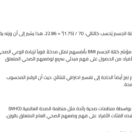
إذا كان وزن شخص 70 كجم وطوله 1.75 متر، فإن مؤشر كتلة الجسم يُحسب كالتالي: 70 / (1.75)² = 22.86. هذا يشير إلى أن
إن سهولة استخدام هذه الصيغة وقدرة الأفراد على حساب مؤشر كتلة الجسم BMI بأنفسهم تمثل مدخلاً قوياً لزيادة الوعي ال
أفراد من الحصول على فهم مبدئي سريع لوضعهم الصحي المتعلق
 أيضاً الحاجة إلى تفسير احترافي للنتائج، حيث أن الرقم المحسوب
صحة.
يتم تصنيف مؤشر كتلة الجسم BMI إلى فئات محددة عالميًا بواسطة منظمات صحية رائدة مثل منظمة الصحة العالمية (WHO)
على الأمراض والوقاية منها (CDC). تساعد هذه الفئات الأفراد على فهم وضعهم الصحي العام المتعلق بالوزن،