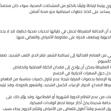
ل هو مؤشر حيوي يرتبط ارتباطًا وثيقًا بالكثير من المشكلات الصحية، سواء كان منخفضً
ر يساعد على اتخاذ خطوات استباقية نحو صحة أفضل.
، إلا أن النحافة المفرطة تحمل في طياتها تحديات صحية خطيرة. قد لا يح
ه الحيوية ويضعف قدرته على مقاومة الأمراض والتعافي منها.
ن العناصر الغذائية إلى تساقط الشعر، فقر الدم، التعب الشديد، ضع
السيوم.
فة المفرطة يمكن أن يؤدي إلى فقدان الكتلة العضلية وانخفاض
دل حرق السعرات الحرارية في الجسم.
ة الإصابة بحصوات المرارة نتيجة عدم تناول كميات مناسبة من الطعام.
الصداع، الدوار، الإعياء، الكسل الشديد، والشعور بالبرودة، وقد ترتب
ات من عدم انتظام الدورة الشهرية أو انقطاعها، وقد يؤثر ذلك على
حافة شديدة يكنّ أكثر عرضة لخطر الولادات المبكرة.
ق الجسم وقتاً أطول للتعافي من الأمراض وتلتئم الجروح ببطء بسبب