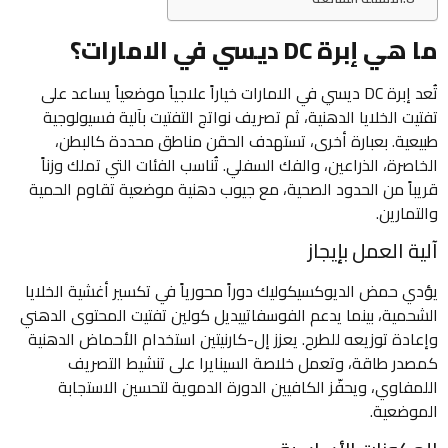
ما هي إبرة DC ديسي في الامارات؟
تُعد إبرة DC ديسي في الامارات خياراً علاجياً موضعياً يساعد على
تفتيت الخلايا الدهنية، ثم تصريف نواتج التفتيت بآلية فسيولوجية
طبيعية. بعبارة أخرى، تستهدف الحقن مناطق محددة كالبطن،
الخاصرة، الذراعين، والفك السفلي. تُناسب الفئات التي تملك وزناً
قريباً من الحدود الصحية، مع جيوب دهنية موضعية تقاوم الحمية
والتمارين.
آلية العمل بإيجاز
يؤدي حمض الديوكسيكوليك دوراً محورياً في تكسير أغشية الخلايا
الشحمية، بينما يدعم الفوسفاتييديل كولين تفتيت المحتوى الدهني
وإعادة توزيعه للطرح. يعزز إل-كارنيتين استخدام الأحماض الدهنية
كمصدر طاقة، وتعمل خلاصة السينايرا على تنشيط التصريف
اللمفاوي، ويحفّز الكافيين الدورة الدموية لتحسين الاستجابة
الموضعية.