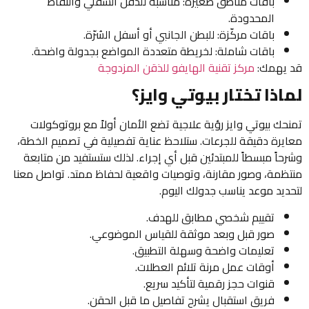
باقات مناطق صغيرة: مناسبة للذقن السفلي والنقاط
المحدودة.
باقات مركّزة: للبطن الجانبي أو أسفل السُرّة.
باقات شاملة: لخريطة متعددة المواضع بجدولة واضحة.
قد يهمك:
مركز تقنية الهايفو للذقن المزدوجة
لماذا تختار بيوتي وايز؟
تمنحك بيوتي وايز رؤية علاجية تضع الأمان أولاً مع بروتوكولات
معايرة دقيقة للجرعات. ستلاحظ عناية تفصيلية في تصميم الخطة،
وشرحاً مبسطاً للمبتدئين قبل أي إجراء. لذلك ستستفيد من متابعة
منتظمة، وصور مقارنة، وتوصيات واقعية لحفاظ ممتد. تواصل معنا
لتحديد موعد يناسب جدولك اليوم.
تقييم شخصي مطابق للهدف.
صور قبل وبعد موثقة للقياس الموضوعي.
تعليمات واضحة وسهلة التطبيق.
أوقات عمل مرنة تلائم العطلات.
قنوات حجز رقمية لتأكيد سريع.
فريق استقبال يشرح تفاصيل ما قبل الحقن.