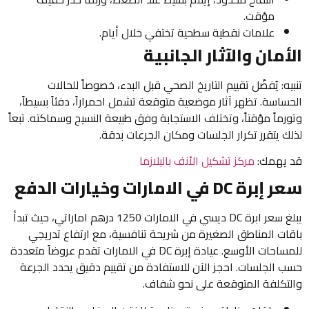
مؤقت.
علامات نقطية سطحية تختفي خلال أيام.
الأمان والآثار الجانبية
تنبيه: يُفضّل تقييم التاريخ الصحي قبل البدء، خصوصاً للحالات
الحساسة. تظهر آثار موضعية متوقعة تشمل احمراراً، دفئاً بسيطاً،
وتورماً مؤقتاً، وتختلف الاستجابة وفق طبيعة النسيج وسماكته. تبعاً
لذلك يتقرر تكرار الجلسات ومكان الجرعات بدقة.
قد يهمك:
مركز تشكيل الأنف بالبلازما
سعر إبرة DC في الامارات وخيارات الدفع
يبلغ سعر ابرة DC ديسي في الامارات 1250 درهم اماراتي، حيث تبدأ
باقات المناطق الصغيرة من شريحة تنافسية، مع ارتفاع تدريجي
للمساحات الأوسع. عيادة إبرة DC في الامارات تقدم عروضاً متعددة
حسب الجلسات. احجز الآن للاستفادة من تقييم دقيق يحدد الجرعة
والتكلفة المتوقعة على نحو شفاف.