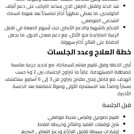
شد الجلد وتقليل الترهل الذي يساعد التركيب على دعم ألياف
الكولاجين، ما يعطي مظهراً أكثر تماسكاً بعد هبوط السمك
الشحمي الموضعي.
التحكم بالشهية والدعم الأيضي حيث تُسهم الصيغة في تقليل
الرغبة المتزايدة نحو الأكل، مع دعم معدل الحرق، ما يجعل
الحفاظ على النتائج أكثر سهولة.
خطة العلاج وعدد الجلسات
تُبنى الخطة وفق تقييم مباشر للسماكة، مع تحديد جرعة مناسبة
للمنطقة المستهدفة. غالباً ما تتراوح الجلسات بين 2 و4 حسب
الهدف، مع فاصل زمني مقترح يتراوح من 3 إلى 6 أسابيع. ستكتشف
مساراً واضحاً منذ الاستشارة الأولى وصولاً للمتابعة بعد الجلسة
الأخيرة.
قبل الجلسة
تقييم تصويري وقياس محيط موضعي.
شرح توقعات التنفيذ والنتائج وخريطة النقاط.
إرشادات بسيطة لتقليل التكدّم ودعم التعافي السريع.