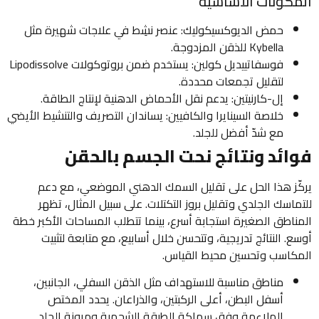
المكونات الأساسية
حمض الديوكسيكوليك: عنصر نشِط في علاجات شهيرة مثل
Kybella للذقن المزدوجة.
فوسفاتييديل كولين: يستخدم ضمن بروتوكولات Lipodissolve
لتقليل تجمعات محددة.
إل-كارنيتين: يدعم نقل الأحماض الدهنية لإنتاج الطاقة.
خلاصة السينايرا والكافيين: يساندان التصريف والتنشيط الأيضي
مع شدّ أفضل للجلد.
فوائد ونتائج نحت الجسم بالحقن
يركّز هذا الحل على تقليل السمك الدهني الموضعي، مع دعم
للتماسك الجلدي وتقليل بروز التكتلات. على سبيل المثال، تظهر
المناطق الصغيرة استجابة أسرع، بينما تتطلب المساحات الأكبر خطة
أوسع. النتائج تدريجية، وتتحسن خلال أسابيع، مع متابعة لتثبيت
المكاسب وتحسين محيط القياس.
مناطق مناسبة للاستهداف مثل الذقن السفلي، الجانبين،
أسفل البطن، أعلى الركبتين، والذراعان. يحدد المختص
الملاءمة وفق سماكة الطبقة الشحمية ومرونة الجلد.