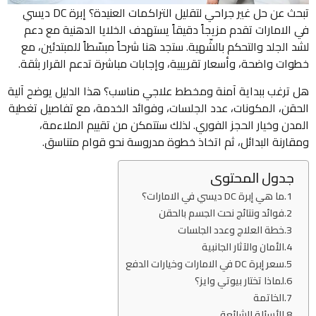
تبحث عن حل غير جراحي لتقليل التراكمات العنيدة؟ إبرة DC ديسي
في الامارات تقدم مزيجاً دقيقاً يستهدف الخلايا الدهنية مع دعم
لشد الجلد والتحكم بالشّهية. ستجد هنا شرحاً مبسّطاً للمبتدئين، مع
خطوات واضحة، وأسعار تقريبية، وإجابات مباشرة تدعم القرار بثقة.
هل ترغب ببداية آمنة ومخطط علاجي مناسب؟ هذا الدليل يوضح آلية
الحقن، المكونات، عدد الجلسات، وفوائد الخدمة، مع تفاصيل تغطية
المدن وخيار الحجز الفوري. لذلك ستتمكن من تقييم الملاءمة،
ومقارنة البدائل، ثم اتخاذ خطوة مدروسة نحو قوام متناسق.
جدول المحتوى
ما هي إبرة DC ديسي في الامارات؟
فوائد ونتائج نحت الجسم بالحقن
خطة العلاج وعدد الجلسات
الأمان والآثار الجانبية
سعر إبرة DC في الامارات وخيارات الدفع
لماذا تختار بيوتي وايز؟
الخاتمة
الأسئلة الشائعة