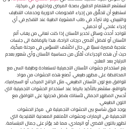
شعر الاهتمام الدقيق بصحة المرضى وراحتهم. في مركزنا،
طيع أن تتحقَّق من إجراء الفحوصات الدورية وخدمات التنظيف
بييض، ولا تتردّد في طلب المشورة الطبية عند التفكير في أي
اء علاجي أو تجميلي.
اجد أحدث وسائل تخدير الأسنان إذا كنت تعاني من رهاب ألم
سنان أو تفضل أقصى درجات الراحة، هذا بالإضافة الى جلسات
جية قصيرة نسبيًا في حال اكتُشف التسوّس في مرحلة مبكّرة،
 أن هذه الإجراءات تُقلّل من حساسية الأسنان وأي شعور بعدم
تياح بعد العلاج.
 استخدام حشوات الأسنان التجميلية لاستعادة وظيفة السن مع
حافظة على مظهر طبيعي. تُصنع هذه الحشوات من مواد
افق مع لون الأسنان الطبيعي، مثل الراتنج المركب أو السيراميك.
اقع، ستشعر بالتأكيد بالرضا عند استخدام الحشوات التجميلية التي
سن المظهر الجمالي لأسنانك بفضل قدرتها على التوافق مع
ون الطبيعي.
د فرق شاسع بين الحشوات التجميلية في مركز الحشوات
جميلية في الإمارات وحشوات الأملغم المعدنية التقليدية التي
ر باللون الفضي أو الرمادي، مما قد يؤثر على جمال الابتسامة.