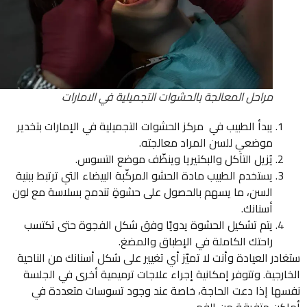
مراحل المعالجة بالحشوات التجميلية في الامارات
يبدأ الطبيب في مركز الحشوات التجميلية في الإمارات بتخدير
موضعي للسن المراد معالجته.
يُزيل التآكل والبكتيريا وينظّف موضع التسوس.
يستخدم الطبيب مادة الحشو المركّبة البيضاء التي ترتبط ببنية
السن، ما يسهم بالحصول على حشوةٍ تندمج بسلاسة مع لون
أسنانك.
يتم تشكيل الحشوة يدويًا وفق شكل الفجوة حتى تكتسب
راحتك الكاملة في الإطباق والمضغ.
در العيادة وأنت لا تميّز أي تغيير على شكل أسنانك من الناحية
ارجية. وتتوفر إمكانية إجراء علاجات ترميمية أخرى في الجلسة
ها إذا دعت الحاجة، خاصة عند وجود تسوسات متعددة في