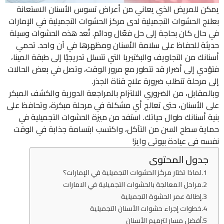
ن للمريض الذي يعاني من أعراض تسوس الأسنان الاستعانة
اج الحشوات التجميلية لدى مركز الحشوات التجميلية في الإمارات
حال كان بحاجة إلى حل فعّال ودائم. تُعد هذه الحشوات وسيلة
ثة للحفاظ على سلامة الأسنان ومظهرها في آن واحد. تحمي
نك من التجاويف والبكتيريا التي تتسلل تدريجيًا إلى طبقة المينا،
دي إلى أضرار قد تتطور مع مرور الوقت، وتصل في بعض الحالات
 مرحلة تتطلب ضرورة علاج قناة الجذر.
لمقابل، من الضروري الالتزام بالمراجعة الدورية والكشف المبكر
 الأسنان، حتى تعالج أي مشكلة في مرحلة مبكرة، وتحافظ على
ة أسنانك طوال حياتك. استفد من ميزة الحشوات التجميلية في
ية سطح السن من التآكل، واكتسب ابتسامة جذابة في الوقت
ه في عيادة بيوتي وايز!
جدول المحتوى
لماذا تختار مركز الحشوات التجميلية في الإمارات؟
مراحل المعالجة بالحشوات التجميلية في الامارات
إطالة عمر الحشوة التجميلية
خطوات إجراء حشوات الأسنان التجميلية
أفضل مسار لترميم الأسنان