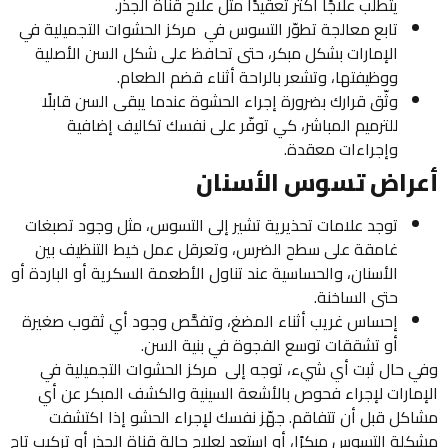
يتطلب علاجًا أكثر تعقيدًا مثل علاج قناة الجذر.
تابع معالجة تطوّر التسوس في مركز الحشوات التجميلية في
الإمارات بشكل مبكر، حتى تحافظ على شكل السن الأصلية
ووظيفتها، وتشعر بالراحة أثناء قضم الطعام.
وثّق قرارك بضرورة إجراء الحشوة عندما يبقى السن قابلًا
للترميم المباشر، كي توفّر على نفسك تكاليف إضافية
وإجراءات معقدة.
راض تسوس الأسنان
توجد علامات تحذيرية تشير إلى التسوس، مثل وجود تصبغات
غامقة على سطح الضرس، وتعرقل عمل خيط التنظيف بين
الأسنان، والحساسية عند تناول الأطعمة السكرية أو الباردة أو
حتى الساخنة.
إحساس غريب أثناء المضغ، وتفحَّص وجود أي ثقوب صغيرة
أو تشققات توسع الفجوة في بنية السن.
 حال ثبت أي شيء، توجه إلى مركز الحشوات التجميلية في
مارات لإجراء فحوص بالأشعة السينية والكشف المبكر عن أي
كل قبل أن تتفاقم. جهّز نفسك لإجراء الحشو إذا اكتشفت
لة التسوس مبكرًا، أو استعد لعلاج حالة قناة الجذر أو تركيب تاج