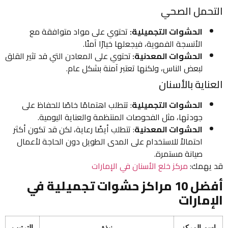
تحمل الصحي
الحشوات التجميلية:
تحتوي على مواد متوافقة مع
الأنسجة الفموية، فيجعلها خيارًا آمنًا.
الحشوات المعدنية:
تحتوي على المعادن التي قد تثير القلق
لبعض الناس، ولكنها تعتبر آمنة بشكل عام.
ناية بالأسنان
الحشوات التجميلية
: تتطلب اهتمامًا خاصًا للحفاظ على
جودتها، مثل الفحوصات المنتظمة والعناية اليومية.
الحشوات المعدنية
: تتطلب أيضًا رعاية، لكن قد تكون أكثر
احتمالاً للاستخدام على المدى الطويل دون الحاجة لأعمال
صيانة مستمرة.
يهمك:
مركز خلع الأسنان في الإمارات
أفضل 10 مراكز حشوات تجميلية في
إمارات
سم المركز
نبذة
الترتيب