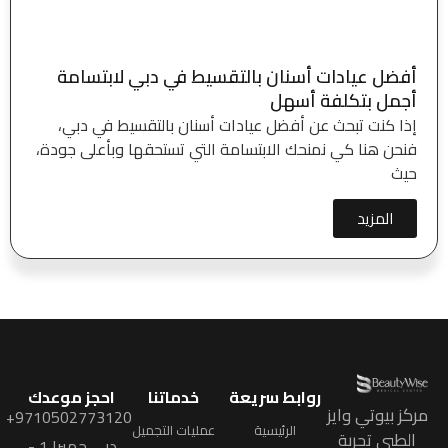
أفضل عيادات أسنان بالتقسيط في دبي لابتسامة
أجمل بتكلفة أسهل
إذا كنت تبحث عن أفضل عيادات أسنان بالتقسيط في دبي،
فنحن هنا كي نمنحك الابتسامة التي تستحقها وبأعلى جودة،
حيث
المزيد
روابط سريعة
خدماتنا
احجز موعدك
كز بيوتي وايز
9710502773120+
الرئيسية
عمليات التجميل
الطبي تجربة
دبي جميرا 1 -