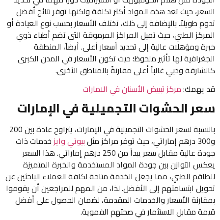
عر، حيث تعد هذه المواد أكثر تكلفة ولكنها توفر نتائج أفضل
 طويلاً. بالإضافة إلى ذلك، تختلف الأسعار بحسب نوع العيادة أو
ركز الطبي، حيث تميل المراكز المرموقة التي تضم أطباء ذوي
ة ومؤهلات عالية إلى تحديد أسعار أعلى. أيضاً، المنطقة
غرافية لها تأثير ملحوظ؛ حيث تكون الأسعار في المدن الكبرى
ارقة ودبي غالباً أعلى مقارنةً بالمناطق الأخرى.
يهمك:
مركز تبييض الأسنان في الامارات
ر الحشوات التجميلية في الإمارات
بالنسبة لسعر الحشوات التجميلية في الإمارات، يتراوح عادة بين 200
بيوتي وايز
خدمات ذات
جودة عالية مقابل سعر يبدأ من 250 درهم إماراتي. هذا السعر
س التوازن بين جودة المواد المستخدمة والخبرة المتميزة
اقم الطبي، مما يجعل الخدمة متاحة لكافة العملاء الباحثين عن
يل ابتسامتهم إلى الأفضل. لذا، من المهم للمراجعين أن يقوموا
ارنة الأسعار والخدمات المقدمة، لضمان الحصول على أفضل
ة مقابل الاستثمار في صحتهم الفموية.