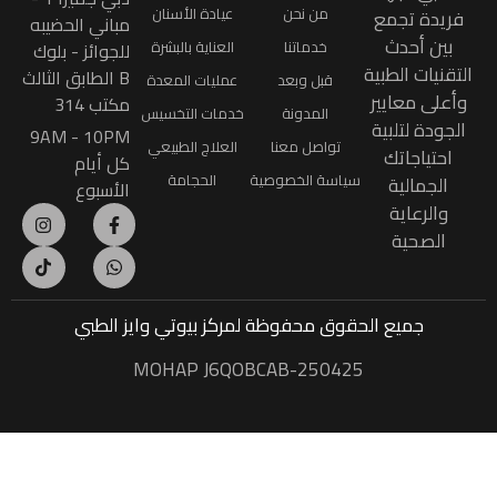
من نحن
عيادة الأسنان
فريدة تجمع
مباني الحضيبه
بين أحدث
خدماتنا
العناية بالبشرة
للجوائز - بلوك
تقنيات الطبية
B الطابق الثالث
قبل وبعد
عمليات المعدة
أعلى معايير
مكتب 314
المدونة
خدمات التخسيس
لجودة لتلبية
9AM - 10PM
تواصل معنا
العلاج الطبيعي
احتياجاتك
كل أيام
سياسة الخصوصية
الحجامة
الجمالية
الأسبوع
والرعاية
الصحية
جميع الحقوق محفوظة
لمركز بيوتي وايز الطبي
MOHAP J6QOBCAB-250425