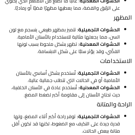
الحشوات المعدنية
: غالبًا ما تُصنع من الأملغم الذي يحتوي
على الزئبق والفضة، مما يعطيها مظهرًا فضيًا أو رماديًا.
مظهر
الحشوات التجميلية
: تتميز بمظهر طبيعي ينسجم مع لون
السن، مما يجعلها مثالية للاستخدام بالأسنان الأمامية.
الحشوات المعدنية:
تظهر بشكل ملحوظ بسبب لونها
الفضّي، وقد يؤثر سلبًا على شكل الابتسامة.
ستخدامات
الحشوات التجميلية
: تُستخدم بشكل أساسي بالأسنان
الأمامية أو في الحالات التي تتطلب جمالية عالية.
الحشوات المعدنية:
تُستخدم عادة في الأسنان الخلفية،
حيث تحتاج الأسنان إلى مقاومة أكبر لضغط المضغ.
احة والمتانة
الحشوات التجميلية:
توفر راحة أكبر أثناء المضغ، ولها
قدرة جيدة على التكيف مع الضغوط، لكنها قد تكون أقل
متانة ببعض الحالات.