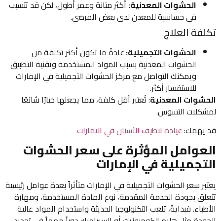
الحشوات المعدنية:
أكثر متانة وعمر أطول، لكن قد تتسبب
في حساسية للمعدن لدى بعض المرضى.
فة العلاج
الحشوات التجميلية:
عادةً ما تكون أكثر تكلفة من
الحشوات المعدنية بسبب المواد المستخدمة وتقنية التطبيق
ويمكنك التواصل مع مركز الحشوات التجميلية في الإمارات
للاستفسار أكثر.
شوات المعدنية
: تُعتبر أقل كلفة، مما يجعلها خيارًا شائعًا
كلات التسوس.
يهمك:
عيادة تنظيف الأسنان في الامارات
عوامل المؤثرة على سعر الحشوات
تجميلية في الإمارات
ر سعر الحشوات التجميلية في الإمارات متأثراً بعدة عوامل رئيسية
لق بجودة الخدمة المقدمة، نوع المادة المستخدمة، ومهارة
باء. فبدايةً، تلعب التكنولوجيا الحديثة واستخدام المواد عالية
ودة مثل هلام الكومبوزيت أو السيراميك دوراً مهماً في تحديد