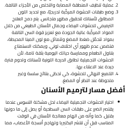
عملية تنظيف المنطقة المصابة والتخلص من الأجزاء التالفة.
وضع طبقات الحشوة المركّبة تدريجيًا، مع تحديد اللون
المطابق لأسنانك لتحقيق مظهر متجانس. يتم دمج العلاج
الترميمي للحشوات البيضاء وجمال الأسنان الطبيعي من خلال
المواد المركّبة عالية الجودة مع تعزيز قوة السن التالفة
بمواد تتحمّل ضغط المضغ وتتماثل مع لون المينا المحيطة،
فتضمن عدم ظهور أي اختلاف لوني. ويمكنك الاستمتاع
بتناول الطعام وممارسة حياتك اليومية بثقة تامة، لأن
الحشوات التجميلية تطابق الدرجة اللونية لأسنانك وتدوم فترة
جيدة عند الاعتناء بها.
التلميع النهائي للحشوة، كي تحظى بنتائج سلسة وغير
ملحوظة عند النظر أو المضغ.
ضل مسار لترميم الأسنان
اختيار الحشوات التجميلية البيضاء لحل مشكلة التسوس عندما
يقتصر الضرر على طبقات السن السطحية أو يصل إلى ما دونها
بقليل. كما وأنه من الهام معالجة الأسنان في الوقت
المناسب قبل أن تنتشر البكتيريا وتهاجم أنسجة الأعصاب، مما