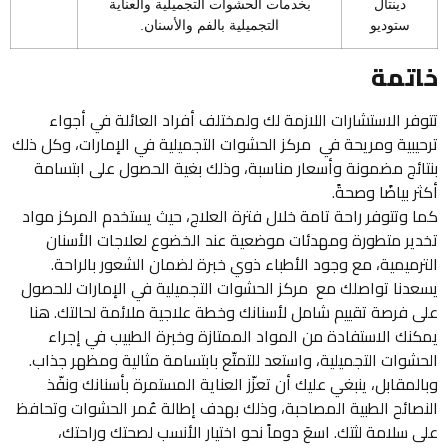
دينتال
بخدمات الحشوات التجميلية والعناية
ستوديو
التجميلية بالفم والأسنان.
تمة
فر الاستشارات اللازمة لك ولمختلف أفراد العائلة في أجواء
يبية ومريحة في مركز الحشوات التجميلية في الإمارات، وكل ذلك
ائج مضمونة وأسعار مناسبة، وذلك بغية الحصول على ابتسامة
 بياضًا وصحةً.
 وتتوفر راحة تامة خلال فترة العلاج، حيث يستخدم المركز مواد
ير متطورة ومهدئات موضعية عند الخضوع لعلاجات الأسنان
رميمية، مع وجود الأطباء ذوي خبرة لضمان الشعور بالراحة.
دنا تواصلك مع مركز الحشوات التجميلية في الإمارات للحصول
 فرصة تقييم شامل لأسنانك وخطة علاجية ملائمة لحالتك. هنا
نك الاستفادة من المواد الممتازة وخبرة الطبيب في إجراء
شوات التجميلية، واستعد للتمتّع بابتسامة مثالية ومظهر جذاب.
مقابل، ينبغي عليك أن تعزّز العناية المستمرة بأسنانك ونفّذ
صائح الطبية المصاحبة، وذلك بهدف إطالة عُمر الحشوات وتحافظ
سلامة لثتك. اسعَ دوماً نحو اختيار الأنسب لصحتك وراحتك،