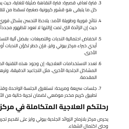
فترة تعافٍ قصيرة: فترة النقاهة ضئيلة للغاية، حيث
كل ما يتبقى هو قشور كربونية صغيرة تسقط من تلقا
نتائج فورية وطويلة الأمد: يلاحظ التحسن بشكل فوري، و
حيث إن الزائدة التي تمت إزالتها لا تعود للظهور مجدداً.
انخفاض احتمالية الندبات والتصبغات: بفضل آلية التسامي 
أيدي خبراء مركز بيوتي وايز، فإن خطر تكوّن الندبات 
الأخرى.
تعدد الاستخدامات العلاجية: إن وجود هذه التقنية ا
المشاكل الجلدية الأخرى، مثل التجاعيد الدقيقة، وتره
المقدمة.
تطبيق كريم مخدر موضعي لضمان تجربة خالية من الألم
رحلتكم العلاجية المتكاملة في مركزن
يحرص مركز بلازماج الزوائد الجلدية بيوتي وايز على تقديم تجرب
وحتى اكتمال الشفاء.