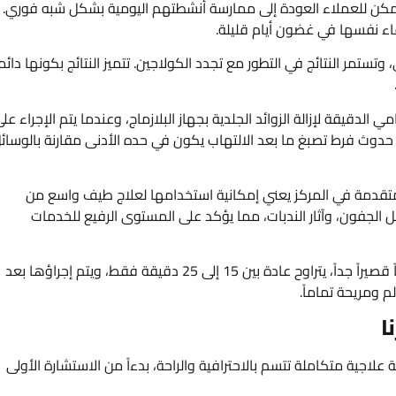
 يمكن للعملاء العودة إلى ممارسة أنشطتهم اليومية بشكل شبه فوري.
ء نفسها في غضون أيام قليلة.
تستمر النتائج في التطور مع تجدد الكولاجين. تتميز النتائج بكونها دائم
الدقيقة لإزالة الزوائد الجلدية بجهاز البلازماج، وعندما يتم الإجراء عل
أو حدوث فرط تصبغ ما بعد الالتهاب يكون في حده الأدنى مقارنة بالوسائ
لمتقدمة في المركز يعني إمكانية استخدامها لعلاج طيف واسع من
ل الجفون، وآثار الندبات، مما يؤكد على المستوى الرفيع للخدمات
جلسات سريعة ومريحة: تستغرق الجلسة الواحدة وقتاً قصيراً جداً، يتراوح عادة بين 15 إلى 25 دقيقة فقط، ويتم إجراؤها بعد
 ومريحة تماماً.
ا
ة علاجية متكاملة تتسم بالاحترافية والراحة، بدءاً من الاستشارة الأولى