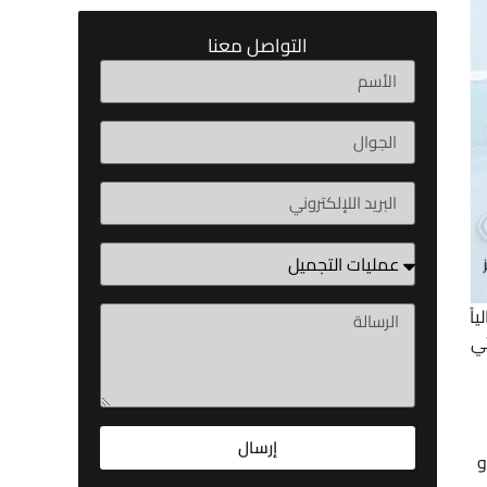
التواصل معنا
اً
تي
إرسال
و