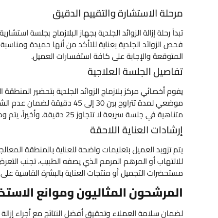
مرحلة الاستشارة والتقييم الدقيق
تبدأ رحلة إزالة الزوائد الجلدية بجهاز البلازماج بجلسة استشا
فحص الزوائد الجلدية بعناية للتأكد من أنها حميدة ومناسبة 
المتوقعة والإجابة على كافة استفسارات العميل.
تفاصيل الجلسة العلاجية
يفوم أخصائي مركز بلازماج الزوائد الجلدية بتحضير المنطقة
موضعي لمدة تتراوح بين 30 إلى 5
متناهية في جلسة سريعة لا تتجاوز 25 دقيقة. وأخيراً، يتم وضع هلام مبرد أو مرهم مهدئ لتقليل أي احمرار مؤقت.
إرشادات العناية اللاحقة
يتم تزويد العميل بتعليمات واضحة للعناية بالمنطقة المعا
للالتهاب أو المرهم المرمم الذي يصفه الطبيب، تجنب التع
مستحضرات التجميل أو منتجات العناية بالبشرة القاسية على ا
المرشحون المثاليون وموانع الاستخدا
لضمان سلامة العملاء وتحقيق أفضل النتائج مع أجراء إزالة ال