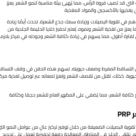
 التي قد تصيب فروة الرأس، مما يُهيئ بيئة مناسبة لنمو الشعر. يعزز
 يغذيها بالأكسجين والمواد المغذية.
ساهم في تقوية البصيلات وزيادة سمك جذع الشعرة. تحدث أيضًا زيادة
عزز من تغذية الشعر ونموه. يُعتبر تحفيز خلايا الحليمة الجلدية من
 لفترة أطول، مما يسهم في زيادة كثافة الشعر وجودته في مركز بلازما
ر، مثل التساقط المفرط وضعف حيويته. تسهم هذه الحقن في وقف التساق
وحيوية. كذلك، تقلل من تقصف الشعر وتعزز لمعانه عبر توصيل تغذية مرك
ع كثافة الشعر، مما يُضفي على المظهر العام للشعر حجمًا وكثافة
P
ى تقوية البصيلات الضعيفة من خلال توفير تركيز عالٍ من عوامل النمو الت
شعر. يتلقى الجلد في المناطق المعالجة دفعة تحفيزية تعمل على تجديد