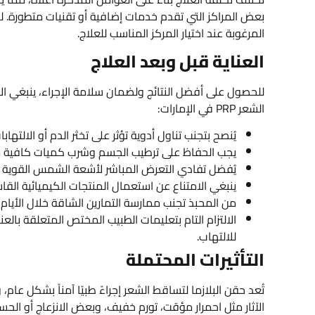
بعض المراكز التي تقدم خدمات إضافية أو تقنيات متطورة. لذ
المرغوبة عند اختيار المركز المناسب للعلاج.
العناية قبل وبعد العلاج
للحصول على أفضل النتائج ولضمان سلامة الإجراء، ينبغي الال
الشعر PRP في الإمارات:
يُنصح بتجنب تناول أدوية تؤثر على تخثر الدم أو الالتها
يجب الحفاظ على ترطيب الجسم وشرب كميات كافية من ا
يُفضل تفادي التعرض المباشر لأشعة الشمس القوية قد
ينبغي الامتناع عن استعمال المنتجات الكيميائية القاس
من المحبذ تجنب ممارسة التمارين الشاقة خلال الأيا
الالتزام التام بتعليمات الطبيب المختص المتعلقة ب
للالتهاب.
التأثيرات المحتملة
تُعد حقن البلازما لتساقط الشعر إجراءً طبيًا آمناً بشكل 
الآثار مثل احمرار مؤقت، تورم خفيف، وبعض الانزعاج أو الحس