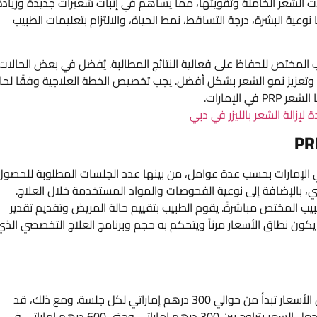
ت الشعر الخاملة وتقويتها، مما يساهم في إنبات شعيرات جديدة وزيادة
 نوعية البشرة، درجة التساقط، نمط الحياة، والالتزام بتعليمات الطبيب
يب المختص للحفاظ على فعالية النتائج المطالبة. يُفضل في بعض الحالات
ن وتعزيز نمو الشعر بشكل أفضل. يجب تخصيص الخطة العلاجية وفقًا لحا
الإمارات.
ة لإزالة الشعر بالليزر في دبي
ة في الإمارات بحسب عدة عوامل، من بينها عدد الجلسات المطلوبة للحصول
طبي، بالإضافة إلى نوعية الفحوصات والمواد المستخدمة خلال العلاج.
ب المختص مباشرةً. يقوم الطبيب بتقييم حالة المريض وتقديم تقدير
 يكون نطاق الأسعار مرناً ويتحكم به حجم وبرنامج العلاج التخصصي الذي
عندما نتحدث عن سعر بلازما الشعر PRP في الإمارات، نجد أن الأسعار تبدأ من حوالي 300 درهم إماراتي لكل جلسة. ومع ذلك، قد
تختلف تكلفة العلاج بناءً على العوامل المذكرة أعلاه، مما يجعل السعر يتراوح بين 300 درهم إماراتي وحتى 600 درهم إماراتي في