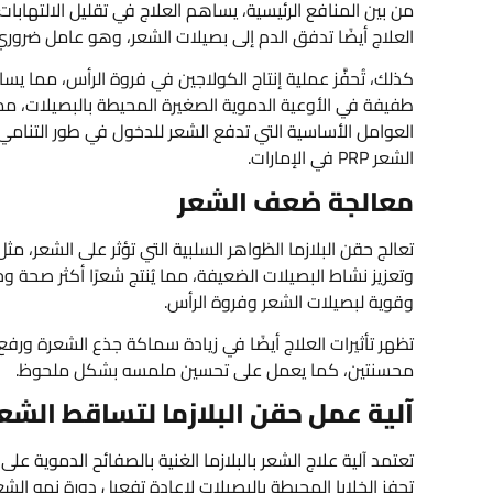
من بين المنافع الرئيسية، يساهم العلاج في تقليل الالتهابات
العلاج أيضًا تدفق الدم إلى بصيلات الشعر، وهو عامل ضروري
كذلك، تُحفَّز عملية إنتاج الكولاجين في فروة الرأس، مما ي
طفيفة في الأوعية الدموية الصغيرة المحيطة بالبصيلات، مما ي
العوامل الأساسية التي تدفع الشعر للدخول في طور التنامي
الشعر PRP في الإمارات.
معالجة ضعف الشعر
تعالج حقن البلازما الظواهر السلبية التي تؤثر على الشع
وتعزيز نشاط البصيلات الضعيفة، مما يُنتج شعرًا أكثر صحة 
وقوية لبصيلات الشعر وفروة الرأس.
تظهر تأثيرات العلاج أيضًا في زيادة سماكة جذع الشعرة ورف
محسنتين، كما يعمل على تحسين ملمسه بشكل ملحوظ.
آلية عمل حقن البلازما لتساقط الشعر RP
تعتمد آلية علاج الشعر بالبلازما الغنية بالصفائح الدموية عل
تحفز الخلايا المحيطة بالبصيلات لإعادة تفعيل دورة نمو ال