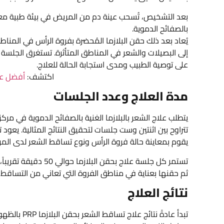
بعد التشخيص، تُسحب عينة دم من المريض في بيئة طبية معقمة
بالصفائح الدموية.
يُعاد بعد ذلك حقن البلازما المُحضرة بفروة الرأس في المن
على توصية الطبيب ومدى استجابة الحالة للعلاج.
اكتشف:
أفضل عيا
مدة العلاج وعدد الجلسات
تتراوح بين اثنتين وست جلسات لتحقيق النتائج المثالية. يعو
يقوم بمعاينة حالة فروة الرأس ونوع تساقط الشعر لدى المر
تستمر كل جلسة علاج ب
ثم حقنها بعناية في مناطق الفروة التي تعاني من التساقط
نتائج العلاج
تبدأ عادةً ن