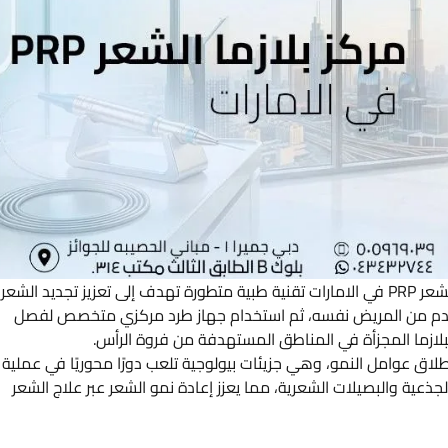
تمثل حقن البلازما الغنية بالصفائح الدموية في مركز بلازما الشعر PRP في الامارات تقنية طبية متطورة تهدف إلى تعزيز تجديد الشعر
لدم من المريض نفسه، ثم استخدام جهاز طرد مركزي متخصص لفصل
لبلازما المجزأة في المناطق المستهدفة من فروة الرأس.
لإطلاق عوامل النمو، وهي جزيئات بيولوجية تلعب دورًا محوريًا في عملية
جذعية والبصيلات الشعرية، مما يعزز إعادة نمو الشعر عبر علاج الشعر