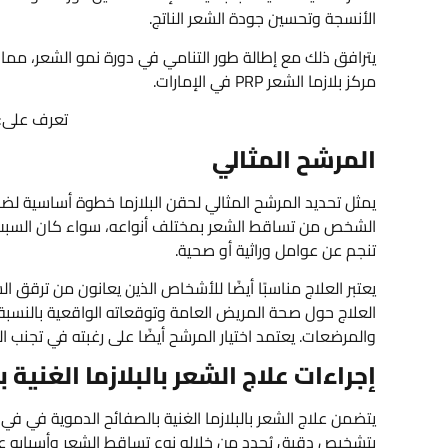
الأنسجة وتحسين جودة الشعر الناتج.
يترافق ذلك مع إطالة طور التنامي في دورة نمو الشعر، مما
مركز بلازما الشعر PRP في الإمارات.
تعرف على:
المرشح المثالي
يمثل تحديد المرشح المثالي لحقن البلازما خطوة أساسية لضما
الشخص من تساقط الشعر بمختلف أنواعه، سواء كان السبب الث
تنجم عن عوامل وراثية أو صحية.
يعتبر العلاج مناسبًا أيضًا للأشخاص الذين يعانون من ترقق
العلاج حول صحة المريض العامة وتوقعاته الواقعية بالنسبة 
والمرضعات. يعتمد اختيار المرشح أيضًا على رغبته في تجنب
إجراءات علاج الشعر بالبلازما الغنية 
بتشخيص دقيق يُحدد من خلاله نوع تساقط الشعر وأسبابه عب