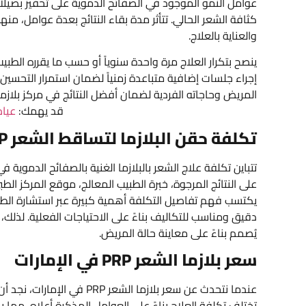
عوامل النمو الموجود في الصفائح الدموية على تحفيز بصيلا
كثافة الشعر الحالي. تتأثر مدة بقاء النتائج بعدة عوامل، منها
والعناية بالعلاج.
ينصح بتكرار العلاج مرة واحدة سنوياً أو حسب ما يقرره الطب
إجراء جلسات إضافية متباعدة زمنياً لضمان استمرار التحسي
المريض وحاجاته الفردية لضمان أفضل النتائج في مركز بلازما الشعر PRP في 
قد يهمك:
عياد
تكلفة حقن البلازما لتساقط الشعر PRP
تتباين تكلفة علاج الشعر بالبلازما الغنية بالصفائح الدموي
على النتائج المرجوة، خبرة الطبيب المعالج، موقع المركز ال
يكتسب فهم تفاصيل التكلفة أهمية كبيرة عبر استشارة الطبي
دقيق ومناسب للتكاليف بناءً على الاحتياجات الفعلية. لذلك،
يُصمم بناءً على معاينة حالة المريض.
سعر بلازما الشعر PRP في الإمارات