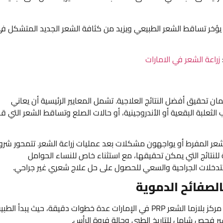
 يؤخر تساقط الشعر الطبيعي ويزيد من كثافة الشعر الجديد المتشكل ف
زراعة الشعر في الامارات
ن تحقيق أفضل النتائج العلاجية. تشمل المعايير الرئيسية أن يعاني
علبة البقعية أو الأندروجينية، أو حالات الصلع وتساقط الشعر التي ق
 الشعر المفرط أو يواجهون مشكلات بعد عمليات زراعة الشعر. تتمحور شر
للنتائج التي يمكن تحقيقها، مع استثناء خاص للنساء الحوامل
 التدخلات الجراحية والسعي للحصول على حل علاج شعري غير جراحي.
بالصفائح الدموية
يتضمن علاج الشعر بالبلازما الغنية بالصفائح الدموية في في مركز بلازما الشعر PRP في الإمارات عدة خطوات دقيقة، حيث يبدأ ال
ر فحص شامل للتاريخ الطبي وحالة فروة الرأس.