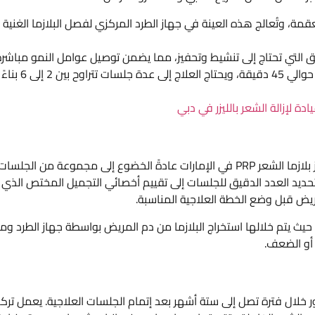
، وتُعالج هذه العينة في جهاز الطرد المركزي لفصل البلازما الغنية
اطق التي تحتاج إلى تنشيط وتحفيز، مما يضمن توصيل عوامل النمو مباشر
إلى البصيلات والشعر في المناطق المتأثرة. تستغرق الجلسة حوالي 45 دقيقة، ويحتاج العلاج إلى عدة جلسات تتراوح بين 2 إلى 6 بناءً
دة لإزالة الشعر بالليزر في دبي
يتطلب علاج الشعر بالبلازما الغنية بالصفائح الدموية في مركز بلازما الشعر PRP في الإمارات عادةً الخضوع إلى مجموعة من الجلسا
د تحديد العدد الدقيق للجلسات إلى تقييم أخصائي التجميل المختص الذي
يض قبل وضع الخطة العلاجية المناسبة.
حقن البلازما حوالي 50 دقيقة تقريباً، حيث يتم خلالها استخراج البلازما من دم المريض بواسطة جهاز الطرد و
 أو الضعف.
تائج علاج تساقط الشعر بحقن البلازما PRP بالظهور خلال فترة تصل إلى ستة أشهر بعد إتمام الجلسات العلاجية. يعمل ترك