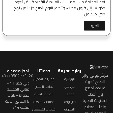
تُعد الحجامة من الممارسات العلاجية القديمة التي تعود
جذورها إلى قرون مضت، وتتطور اليوم لتصبح جزءاً من نهج
طبي متكامل
المزيد
روابط سريعة
خدماتنا
احجز موعدك
مركز بيوتي وايز
9710502773120+
الرئيسية
عمليات التجميل
الطبي تجربة
دبي جميرا 1 -
من نحن
عيادة الأسنان
فريدة تجمع
مباني الحضيبه
بين أحدث
خدماتنا
العناية بالبشرة
للجوائز - بلوك
التقنيات الطبية
B الطابق الثالث
قبل وبعد
عمليات المعدة
وأعلى معايير
مكتب 314
المدونة
خدمات التخسيس
الجودة لتلبية