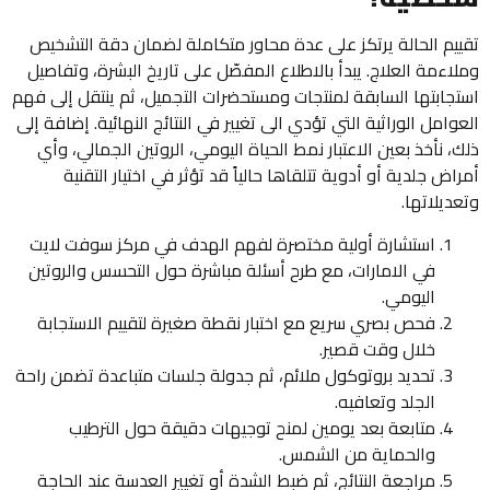
تقييم الحالة يرتكز على عدة محاور متكاملة لضمان دقة التشخيص
وملاءمة العلاج. يبدأ بالاطلاع المفصّل على تاريخ البشرة، وتفاصيل
استجابتها السابقة لمنتجات ومستحضرات التجميل، ثم ينتقل إلى فهم
العوامل الوراثية التي تؤدي الى تغيير في النتائج النهائية. إضافة إلى
ذلك، نأخذ بعين الاعتبار نمط الحياة اليومي، الروتين الجمالي، وأي
أمراض جلدية أو أدوية تتلقاها حالياً قد تؤثر في اختيار التقنية
وتعديلاتها.
استشارة أولية مختصرة لفهم الهدف في مركز سوفت لايت
في الامارات، مع طرح أسئلة مباشرة حول التحسس والروتين
اليومي.
فحص بصري سريع مع اختبار نقطة صغيرة لتقييم الاستجابة
خلال وقت قصير.
تحديد بروتوكول ملائم، ثم جدولة جلسات متباعدة تضمن راحة
الجلد وتعافيه.
متابعة بعد يومين لمنح توجيهات دقيقة حول الترطيب
والحماية من الشمس.
مراجعة النتائج، ثم ضبط الشدة أو تغيير العدسة عند الحاجة