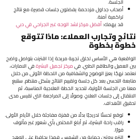
الجلسة.
أصحاب جداول مزدحمة يفضلون جلسات قصيرة مع نتائج
تراكمية آمنة.
قد يهمك:
أفضل مركز لشد الوجه غير الجراحي في دبي
نتائج وتجارب العملاء: ماذا تتوقع
خطوة بخطوة
الواقعية هي الأساس لخلق تجربة مريحة إذا اقترنت بتواصل واضح
بين العميل والطاقم الطبي. في
مركز تجميل البشرة
في الامارات،
نعتمد نهجًا يعزز الوضوح والشفافية من اللحظة الأولى من خلال
متابعة التحسن بعد كل جلسة وتقييم النتائج بشكل منتظم. ستتبع
معنا من الجلسة الأولية، لتحديد الخطة العلاجية المناسبة، ثم
الانتقال إلى جلسات العلاج، وصولًا إلى المراجعة التي تقيس مدى
تحقيق الأهداف.
توقع تحسنًا تدريجيًا بدلًا من قفزة مفاجئة خلال الأيام الأولى.
راقب راحة البشرة، ثم أبلغ المختص بأي شعور غير مألوف
فورًا.
التزم بروتين حماية من الشمس، فهذا يحافظ على الوهج