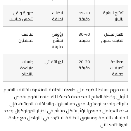
تفتيح البشرة
15-30
نبضات
ضرورة واقي
بالليزر
دقيقة
لطيفة
شمس مناسب
هيدرافيشل
30-40
رؤوس
مناسب
تنظيف عميق
دقيقة
تقشير
للمبتدئين
دقيقة
معالجة
20-30
ليزر انتقائي
جلسات
تصبغات
دقيقة
متباعدة
خفيفة
بانتظام
تنبيه مهم يسلط الضوء على طبيعة التكلفة المتغيرة باختلاف التقييم
الأولي وخطة العلاج المصممة خصيصًا لك. عندما نقوم بفحص
بشرتك وتحديد نوعيتها، مدى حساسيتها، والتداخلات الدوائية، فإن
هذه العوامل جميعها تؤثر بشكل مباشر في اختيار البروتوكول وعدد
الجلسات اللازمة ومستوى الطاقة. لا تتردد في التواصل مع عيادة
soft light الآن.