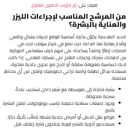
تعرف على:
إبر تذويب الدهون للغلوغ
من المرشح المناسب لإجراءات الليزر
والعناية بالبشرة؟
تحديد الملاءمة يكوّن ركيزة أساسية لتوقع تجربتك بشكل واقعي
ومُدار بعناية منذ البداية. حيث نضع في مركز سوفت لايت في
الامارات إطارًا واضحاً يساعدك على فهم كيف ستنعكس الموازنة
بين احتياجات بشرتك وخيارات العلاج على مسارك العلاجي. إذا كانت
لديك حساسية معروفة سابقة أو تاريخ مع عدوى جلدية متكررة،
فسنتجه لبدائل لطيفة وآمنة تراعي خصوصيتك وتقلل من أي مخاطر
محتملة.
بشرة فاتحة إلى متوسطة مع شعر داكن تستجيب عادةً
بسرعة ملحوظة.
وجود تصبغات سطحية خفيفة يناسب بروتوكولات تفتيح البشرة
بالليزر.
موانع مثل الحمل أو أمراض جلدية نشطة تتطلّب تأجيلًا حذرًا.
مستخدمو أدوية تقشير قوية يحتاجون فترة إيقاف قبل