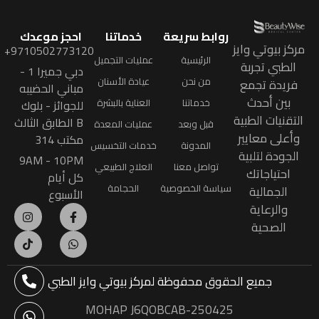
روابط سريعة
خدماتنا
احجز موعدك
مركز بيوتي وايز
9710502773120+
الرئيسية
عمليات التجميل
الطبي تجربة
دبي جميرا 1 -
من نحن
عيادة الأسنان
فريدة تجمع
مباني الحضيبه
بين أحدث
خدماتنا
العناية بالبشرة
للجوائز - بلوك
التقنيات الطبية
B الطابق الثالث
قبل وبعد
عمليات المعدة
وأعلى معايير
مكتب 314
المدونة
خدمات التخسيس
الجودة لتلبية
9AM - 10PM
تواصل معنا
العلاج الطبيعي
احتياجاتك
كل أيام
سياسة الخصوصية
الحجامة
الجمالية
الأسبوع
والرعاية
الصحية
جميع الحقوق محفوظة
لمركز بيوتي وايز الطبي
MOHAP J6QOBCAB-250425