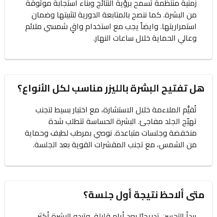
زمنية منتظمة تسمح برؤية النتائج وبناء استجابة موثوقة
من البشرة. كما ننصح بالمتابعة الدورية لتثبيتها وضمان
استمراريتها. وايضاً يجب مع استخدام واقٍ شمسي ملائم
وعالي الحماية خلال ساعات النهار.
هل تفتيح البشرة بالليزر مناسب لكل الأنواع؟
تُقيَّم الملاءمة خلال الاستشارة، مع اختبار بسيط لتجنب
تهيّج الجلد مفاجئ. البشرة الحساسة تتطلب شدة
منخفضة وجلسات متباعدة. نوصي بمرطب لطيف وحماية
من الشمس، مع تجنب المقشرات القوية بعد الجلسة.
متى ألاحظ نتيجة أول جلسة؟
يبدأ التحسن تدريجيًا بعد أيام قليلة، وتبدو البشرة أكثر