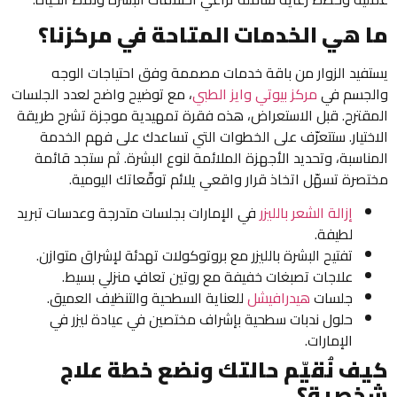
ما هي الخدمات المتاحة في مركزنا؟
يستفيد الزوار من باقة خدمات مصممة وفق احتياجات الوجه
والجسم في
مركز بيوتي وايز الطبي
، مع توضيح واضح لعدد الجلسات
المقترح. قبل الاستعراض، هذه فقرة تمهيدية موجزة تشرح طريقة
الاختيار. ستتعرّف على الخطوات التي تساعدك على فهم الخدمة
المناسبة، وتحديد الأجهزة الملائمة لنوع البشرة. ثم ستجد قائمة
مختصرة تسهّل اتخاذ قرار واقعي يلائم توقّعاتك اليومية.
إزالة الشعر بالليزر
في الإمارات بجلسات متدرجة وعدسات تبريد
لطيفة.
تفتيح البشرة بالليزر مع بروتوكولات تهدئة لإشراق متوازن.
علاجات تصبغات خفيفة مع روتين تعافٍ منزلي بسيط.
جلسات
هيدرافيشل
للعناية السطحية والتنظيف العميق.
حلول ندبات سطحية بإشراف مختصين في عيادة ليزر في
الإمارات.
كيف نُقيّم حالتك ونضع خطة علاج
شخصية؟