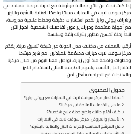
إذا كنت تبحث عن نتائج جمالية موثوقة مع تجربة مريحة، فستجد في
مركز سوفت لايت في الامارات مسارًا واضحًا للعناية بالبشرة والليزر
بإشراف بيوتي وايز. نقدم استشارات دقيقة وخطط علاجية مدروسة،
مع أجهزة معتمدة وخبراء يراعون تفاصيلك الشخصية. احجز الآن
لتبدأ رحلة تحسين مظهر بشرتك بثقة وسلاسة.
نُرحّب بالعملاء من مختلف مدن الدولة عبر شبكة تنسيق مرنة. يقدّم
مركز سوفت لايت خيارات مصمّمة للمبتدئين، مع شرح مبسّط
وخطوات واضحة منذ أول زيارة. تواصل معنا اليوم من خلال مركزنا
لاختيار الحل الأنسب ولفهم الطريقة المثلى لاستخدام الليزر
والعلاجات غير الجراحية بشكل آمن.
جدول المحتوى
لماذا تختار مركز سوفت لايت في الامارات مع بيوتي وايز؟
ما هي الخدمات المتاحة في مركزنا؟
كيف نُقيّم حالتك ونضع خطة علاج شخصية؟
الأسعار والعروض: مركز سوفت لايت في الامارات
من المرشح المناسب لإجراءات الليزر والعناية بالبشرة؟
نتائج وتجارب العملاء: ماذا تتوقع خطوة بخطوة