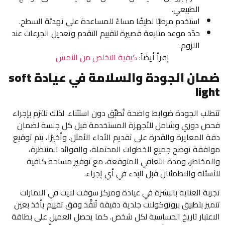
الطبيعي.
استخدم مرطبًا لطيفًا مساءً للمساعدة على تهدئة السطح.
حدّد موعد متابعة قصيرة لتقييم التقدم وتعديل الجرعات عند
اللزوم.
إقرأ أيضاً:
كيفية التخلص من النمش
ضمان الجودة والسلامة في عيادة soft
light
تتطلب الجودة ضوابط واضحة تُطبَّق دون استثناء. لذلك نلتزم بإجراء
فحص دوري وشامل للأجهزة المستخدمة قبل كل جلسة لضمان
دقة المعايرة والقدرة على تقديم الأداء الأمثل. وأخيرًا، يتم توقيع
موافقة توضح جميع الخطوات المحتملة، والفوائد المنتظرة،
والمخاطر، ومدة التعافي المتوقعة، مع توفير مساحة كافية
للأسئلة والاطمئنان قبل البدء في أي إجراء.
تجربة العناية بالبشرة في عيادة ومركز سوفت لايت في الامارات
تتميز بتطبيق بروتوكولات جلدية دقيقة تُنفَّذ وفق تقييم يأخذ بعين
الاعتبار تاريخ الحساسية لكل شخص. كما يحصل العميل على بطاقة