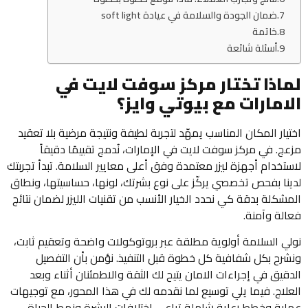
ضمان الجودة والسلامة في عيادة soft light
خاتمة
أسئلة شائعة
لماذا تختار مركز سوفت لايت في
الامارات مع بيوتي وايز؟
اختيار المكان المناسب يمهّد لتجربة لطيفة ونتيجة مرضية بلا تعقيد
مزعج. في مركز سوفت لايت في الإمارات، نُدمج تقييمًا دقيقاً
لاستخدام أجهزة ليزر معتمدة وفق أعلى معايير السلامة. تبدأ تجربتك
لدينا بفحص تخصصي يركّز على نوع بشرتك، لونها، حساسيتها، ونطاق
المشكلة بدقة كي نحدد الخيار الأنسب من تقنيات الليزر لضمان نتائج
فعالة وآمنة.
نولي السلامة أولوية مطلقة عبر بروتوكولات واضحة وتعقيم ثابت،
ونشرح بكل شفافية كل خطوة قبل التنفيذ. نؤمن بأن التفصيل
الدقيق في إجراءات الامان يتيح لك الثقة والاطمئنان أثناء وبعد
العلاج. فيما يلي توسيع لما نقدمه لك في هذا المحور، مع توجيهات
عملية وخطط رعاية شاملة تراعي اختلافات البشرة ونمط الحياة.