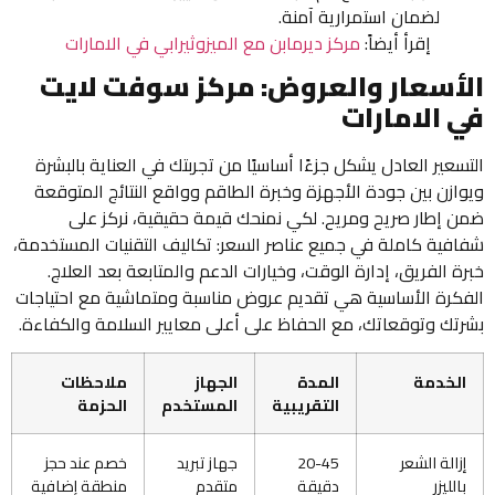
لضمان استمرارية آمنة.
إقرأ أيضاً:
مركز ديرمابن مع الميزوثيرابي في الامارات
الأسعار والعروض: مركز سوفت لايت
في الامارات
التسعير العادل يشكل جزءًا أساسيًا من تجربتك في العناية بالبشرة
ويوازن بين جودة الأجهزة وخبرة الطاقم وواقع النتائج المتوقعة
ضمن إطار صريح ومريح. لكي نمنحك قيمة حقيقية، نركز على
شفافية كاملة في جميع عناصر السعر: تكاليف التقنيات المستخدمة،
خبرة الفريق، إدارة الوقت، وخيارات الدعم والمتابعة بعد العلاج.
الفكرة الأساسية هي تقديم عروض مناسبة ومتماشية مع احتياجات
بشرتك وتوقعاتك، مع الحفاظ على أعلى معايير السلامة والكفاءة.
الخدمة
المدة
الجهاز
ملاحظات
التقريبية
المستخدم
الحزمة
إزالة الشعر
20-45
جهاز تبريد
خصم عند حجز
بالليزر
دقيقة
متقدم
منطقة إضافية