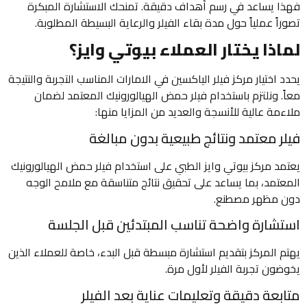
فهذا يساعد في رسم أهداف دقيقة. تمنحك الاستشارة المبكرة
تصوراً عملياً حول مدة بقاء الفيلر والرعاية البسيطة المطلوبة.
لماذا يختار العملاء بيوتي وايز؟
يحدد اختيار مركز فيلر الياكسين في الامارات المناسب التجربة والنتيجة
معاً. ونلتزم باستخدام فيلر حمض الهيالورونيك المعتمد لضمان
ملاءمة عالية للأنسجة والعديد من المزايا منها:
فيلر معتمد ونتائج طبيعية بدون مبالغة
يعتمد مركز بيوتي وايز الطبي على استخدام فيلر حمض الهيالورونيك
المعتمد، بما يساعد على تحقيق نتائج متناسقة مع ملامح الوجه
دون مظهر مصطنع.
استشارة واضحة تناسب المبتدئين قبل الجلسة
يهتم المركز بتقديم استشارة مبسطة قبل البدء، خاصة للعملاء الذين
يخوضون تجربة الفيلر لأول مرة.
متابعة دقيقة وتعليمات عناية بعد الفيلر