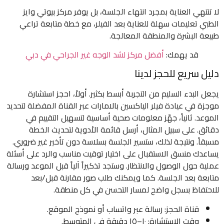
لا تنتهي العناية بمجرد انتهاء الجلسة، بل يوفر مركز بيوتي وايز
الطبي تعليمات سهلة للعناية بعد الفيلر، مع خطة متابعة تراعي
طبيعة البشرة والمنطقة المعالجة.
قد يهمك:
أفضل مركز لشد الوجه غير الجراحي في دبي
دليل سريع للحجز لدينا
يجعل البدء السليم من التجربة أبسط بكثير. أولاً، احجز استشارة
موجزة في عيادة فيلر الياكسين بالامارات عبر القناة المفضلة لتحديد
الموعد. ثانياً، جهّز معلومات صحية أساسية لتسهيل التقييم في
دقائق. على سبيل المثال، أرسل قائمة الأدوية لتحديث الخطة
مسبقاً. ونتيجة لذلك، ستسير الجلسة بسلاسة دون تأخير غير ضروري.
يساعدك منسق الاستقبال على اختيار توقيت مناسب والرد على أسئلة
عملية حول الوصول والانتظار. وستجد تذكيراً آلياً قبل الموعد ورسالة
متابعة بعد الجلسة. كما ويمكنك طلب صور مقارنة قبل/بعد
للاحتفاظ بسجل واضح لمسار التحسن في كل منطقة.
قناة الحجز: رسالة عبر واتساب أو نموذج الموقع.
وقت الاستشارة: ١٠–١٥ دقيقة في المتوسط.