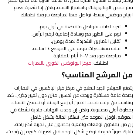
واحذر جلسات الساونا الحارة خلال ٤٨ ساعة. اشرب ماءً كافياً لدعم
فيلر حمض الهيالورونيك واستقرار النتيجة. ولكن إذا شعرت بعدم
ارتياح موضعي بسيط، تواصل معنا لمراجعة سريعة تطمئنك.
تبريد لطيف بفواصل متقطعة في أول يوم.
نوم على الظهر مع وسادة إضافية لرفع الرأس.
تقليل التمارين الشديدة لمدة يومين.
تجنب مستحضرات قوية على الموضع ٢٤ ساعة.
مراجعة صور بعد ٧–١٠ أيام للمقارنة.
اكتشف:
مركز البوتوكس الكوري بالامارات
من المرشح المناسب؟
يتمتع المرشح الجيد للعلاج في مركز فيلر الياكسين في الامارات
بصحة عامة مستقرة ويبحث عن تحسين متزن دون تغيير جذري. كما
ويناسب من يرغب بتحديد الذقن أو رفع الوجنة أو تحسين الشفاه
بخطوة أولى محسوبة. ولكن إن وجدت التهابات جلدية نشطة في
الموضع، نؤجل الموعد حتى تستقر الحالة بشكل كامل.
إن من يملكون توقعات واقعية يحصلون على تجربة أكثر راحة.
شارك صوراً قديمة توضح شكل الوجه قبل تغييرات كبيرة إن وُجدت،