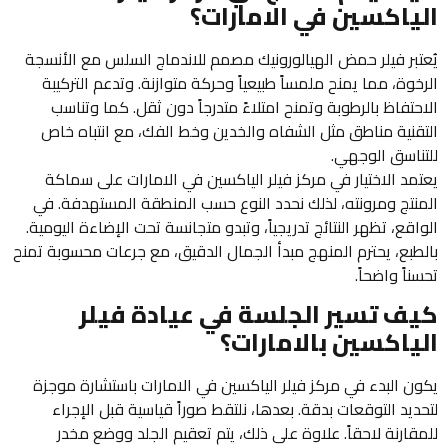
الياكسين في الامارات؟
يُعتبر فيلر حمض الهيالورونيك مصمم للاندماج السلس مع الأنسجة
الرخوة، مما يمنح ملمساً طبيعياً وحركة متوازنة. وتدعم التركيبة
الاحتفاظ بالرطوبة وتمنح امتلاءً متدرجاً دون ثقل. كما وتناسب
التقنية مناطق مثل الشفاه والخدين وخط الفك، مع انتباه خاص
للتناسق الوجهي.
يعتمد الاختيار في مركز فيلر الياكسين في الامارات على سماكة
المنتج ومرونته، لذلك نحدد النوع حسب المنطقة المستهدفة. في
الواقع، تظهر النتائج تدريجياً، وتبدو متجانسة تحت الإضاءة اليومية.
بالطبع، يحترم المنهج مبدأ الجمال الدقيق، مع جرعات محسوبة تمنح
تحسناً واضحاً.
كيف تسير الجلسة في عيادة فيلر
الياكسين بالامارات؟
يكون البدء في مركز فيلر الياكسين في الامارات باستشارة موجزة
لتحديد التوقعات بدقة. بعدها، نلتقط صوراً قياسية قبل الإجراء
للمقارنة لاحقاً. علاوة على ذلك، يتم تعقيم الجلد ووضع مخدر