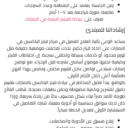
زمن الجلسة: يعتمد على المنطقة وعدد السرنجات.
متابعة: صورة مراجعة بعد ٧–١٠ أيام.
تعرف على:
عيادة تقشير البشرة في الامارات
إرشاداتنا للمبتدئ
يساعد الوعي بآلية العلاج العميل في مركز فيلر الياكسين في
الامارات على اتخاذ قرار حكيم. تحدث تفاعلات موضعية خفيفة مثل
تورم محدود أو كدمات بسيطة وتختفي بسرعة. إن احتياطات الفيلر
وكيفية تجنبها موضوع أساسي نشرحه قبل الإجراء، مع توضيح
إشارات تستدعي تواصل عاجل لتقييم مختص. ونضمن بهذا النهج
طمأنينة أعلى خلال الأيام الأولى.
بالواقع، يبدأ تقليل المخاطر في عيادة فيلر الياكسين بالامارات بتقييم
دقيق للتشريح وكمية مضبوطة وحقن بطبقات صحيحة. تتطلب النتائج
طويلة الأمد صبراً لبناء شكل محسوب بدلاً من زيادة سريعة. وإذا
كان لديك سوابق حساسية أو أدوية معينة، شارك التفاصيل في
الاستشارة الأولى لتعديل الخطة مبكراً.
إبلاغ مسبق عن الأدوية والمكملات.
اختبار تحمل موضعي عند الحاجة.