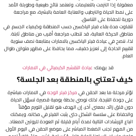
معقولة إذا التزمت بالتعليمات. وتعتمد نتائج طبيعية وطويلة الأمد
على نمط الحياة والترطيب والعناية العامة بالبشرة، مع مراجعة
دورية للحفاظ على التناسق.
تتفاوت مدة بقاء فيلر الياكسين حسب المنطقة وكيمياء الجسم. في
مناطق الحركة العالية، قد تتطلب مراجعة أقرب من مناطق ثابتة.
لذا، ننصح في عيادة فيلر الياكسين بالامارات بمتابعة نصف سنوية
لتقييم الحاجة إلى تعزيز خفيف، مما يحافظ على مظهر متوازن طوال
العام.
قد يهمك:
عيادة التقشير الكيميائي في الامارات
كيف تعتني بالمنطقة بعد الجلسة؟
تؤثر مرحلة ما بعد الحقن في
مركز فيلر الوجه
في الامارات مباشرة
على جودة النتيجة. لذلك نوصي بخطة يومية قصيرة تسهّل الحياة
دون قلق زائد. بمعنى آخر، إن الهدف هو تقليل التورم مؤقتاً
والحفاظ على سلاسة الشكل حتى يثبت الفيلر في مكانه. ويمكنك
اتباع الإرشادات التالية لمدة أيام قليلة ثم العودة للروتين المعتاد.
من المهم تجنب الضغط المباشر على موضع الحقن في اليوم الأول.