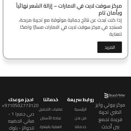
مركز سوفت لايت في الامارات – إزالة الشعر نهائياً
وبأمان تام
إذا كنت تبحث عن نتائج جمالية موثوقة مع تجربة مريحة،
فستجد في مركز سوفت لايت في الامارات مسارًا واضحًا
للعناية
المزيد
روابط سريعة
خدماتنا
احجز موعدك
مركز بيوتي وايز
9710502773120+
الرئيسية
عمليات التجميل
الطبي تجربة
دبي جميرا 1 -
من نحن
عيادة الأسنان
فريدة تجمع
مباني الحضيبه
بين أحدث
خدماتنا
العناية بالبشرة
للجوائز - بلوك