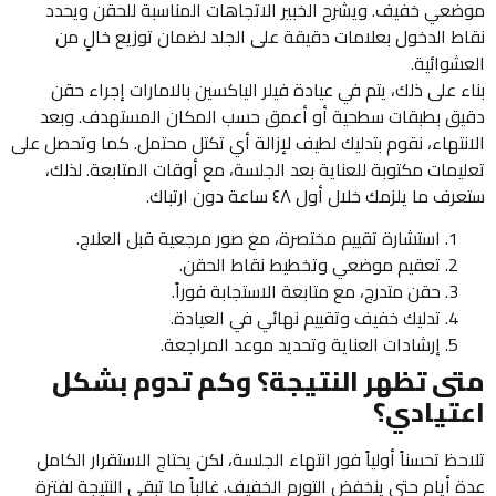
موضعي خفيف. ويشرح الخبير الاتجاهات المناسبة للحقن ويحدد
نقاط الدخول بعلامات دقيقة على الجلد لضمان توزيع خالٍ من
العشوائية.
بناء على ذلك، يتم في عيادة فيلر الياكسين بالامارات إجراء حقن
دقيق بطبقات سطحية أو أعمق حسب المكان المستهدف. وبعد
الانتهاء، نقوم بتدليك لطيف لإزالة أي تكتل محتمل. كما وتحصل على
تعليمات مكتوبة للعناية بعد الجلسة، مع أوقات المتابعة. لذلك،
ستعرف ما يلزمك خلال أول ٤٨ ساعة دون ارتباك.
استشارة تقييم مختصرة، مع صور مرجعية قبل العلاج.
تعقيم موضعي وتخطيط نقاط الحقن.
حقن متدرج، مع متابعة الاستجابة فوراً.
تدليك خفيف وتقييم نهائي في العيادة.
إرشادات العناية وتحديد موعد المراجعة.
متى تظهر النتيجة؟ وكم تدوم بشكل
اعتيادي؟
تلاحظ تحسناً أولياً فور انتهاء الجلسة، لكن يحتاج الاستقرار الكامل
عدة أيام حتى ينخفض التورم الخفيف. غالباً ما تبقى النتيجة لفترة