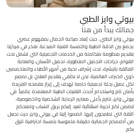
بيوتي وايز الطبي
جمالك يبدأ من هنا
بيوتي وايز الطبي.. حيث يُعاد صياغة الجمال بمفهوم عصري
يجمع بين الدقة الطبية واللمسة الفنية المبدعة. نفخر في مركزنا
بتقديم منظومة متكاملة من الخدمات التجميلية التي تشمل نحت
القوام، جراحات التجميل المتطورة، تجميل الأسنان، والعناية
الفائقة بالبشرة، تحت إشراف نخبة من أمهر الأطباء والمتخصصين
ذوي الخبرات العالمية. نحن لا نكتفي بتقديم العلاج، بل نصمم
لكل عميل رحلة تجميلية خاصة تهدف إلى إبراز ملامحه الفريدة
بأمان تام واستخدام أحدث التقنيات الطبية المعتمدة عالمياً. في
بيوتي وايز، نلتزم بأعلى معايير الرعاية الشخصية والخصوصية،
لنضمن لكم تجربة استثنائية تعيد إليكم بريق الشباب وتمنحكم
الثقة التي تطمحون إليها. انضموا إلينا في بيوتي وايز، حيث نجعل
من أحلامكم الجمالية حقيقة ملموسة بلمسة احترافية تليق
بكم.