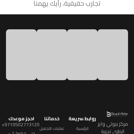
تجارب حقيقية، رأيك يهمنا
روابط سريعة
خدماتنا
احجز موعدك
مركز بيوتي وايز
9710502773120+
الرئيسية
عمليات التجميل
الطبي تجربة
دبي جميرا 1 -