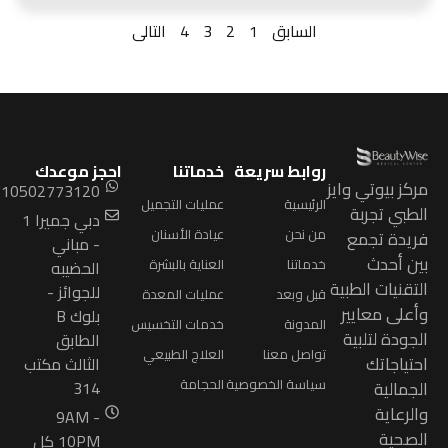
السابق
1
2
3
4
التالى
روابط سريعة
خدماتنا
احجز موعدك
ركز بيوتي وايز
9710502773120+
الرئيسية
عمليات التجميل
لطبي تجربة
دبي جميرا 1
من نحن
عيادة الأسنان
ريدة تجمع
- مباني
ين أحدث
خدماتنا
العناية بالبشرة
الحضيبه
لتقنيات الطبية
للجوائز -
قبل وبعد
عمليات المعدة
أعلى معايير
بلوك B
المدونة
خدمات التخسيس
لجودة لتلبية
الطابق
تواصل معنا
العلاج الطبيعي
حتياجاتك
الثالث مكتب
سياسة الخصوصية
الحجامة
لجمالية
314
الرعاية
9AM -
لصحية
10PM كل