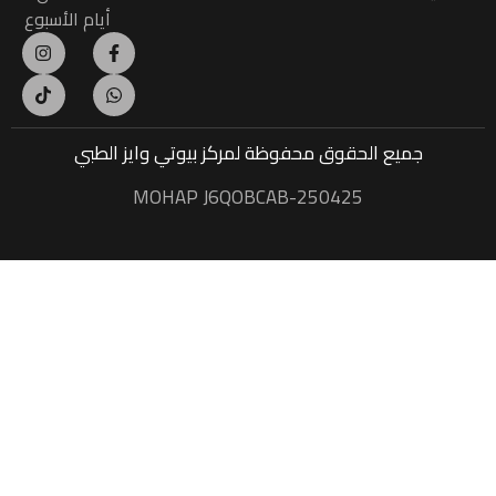
أيام الأسبوع
جميع الحقوق محفوظة
لمركز بيوتي وايز الطبي
MOHAP J6QOBCAB-250425