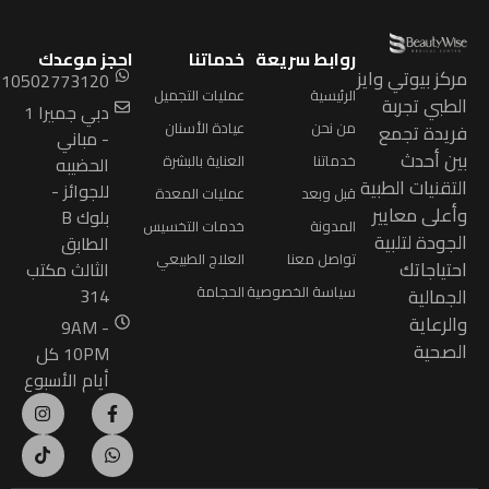
روابط سريعة
خدماتنا
احجز موعدك
ركز بيوتي وايز
9710502773120+
الرئيسية
عمليات التجميل
لطبي تجربة
دبي جميرا 1
من نحن
عيادة الأسنان
ريدة تجمع
- مباني
ين أحدث
خدماتنا
العناية بالبشرة
الحضيبه
لتقنيات الطبية
للجوائز -
قبل وبعد
عمليات المعدة
أعلى معايير
بلوك B
المدونة
خدمات التخسيس
لجودة لتلبية
الطابق
تواصل معنا
العلاج الطبيعي
حتياجاتك
الثالث مكتب
سياسة الخصوصية
الحجامة
لجمالية
314
الرعاية
9AM -
لصحية
10PM كل
أيام الأسبوع