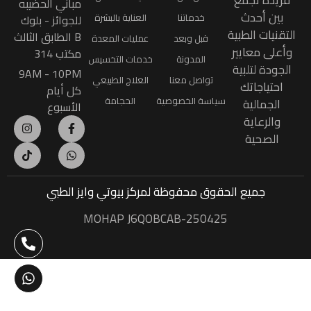
فريدة تجمع
مباني الحضيبه
بين أحدث
خدماتنا
العناية بالبشرة
للجوائز - بلوك
التقنيات الطبية
B الطابق الثالث
قبل وبعد
عمليات المعدة
وأعلى معايير
مكتب 314
المدونة
خدمات التخسيس
الجودة لتلبية
9AM - 10PM
تواصل معنا
العلاج الطبيعي
احتياجاتك
كل أيام
سياسة الخصوصية
الحجامة
الجمالية
الأسبوع
والرعاية
الصحية
جميع الحقوق محفوظة
لمركز بيوتي وايز الطبي
MOHAP J6QOBCAB-250425