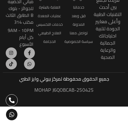
فريدة تجمع
مباني الحضيبه
بين أحدث
خدماتنا
العناية بالبشرة
للجوائز - بلوك
التقنيات الطبية
B الطابق الثالث
قبل وبعد
عمليات المعدة
وأعلى معايير
مكتب 314
المدونة
خدمات التخسيس
الجودة لتلبية
9AM - 10PM
تواصل معنا
العلاج الطبيعي
احتياجاتك
كل أيام
سياسة الخصوصية
الحجامة
الجمالية
الأسبوع
والرعاية
الصحية
جميع الحقوق محفوظة
لمركز بيوتي وايز الطبي
MOHAP J6QOBCAB-250425